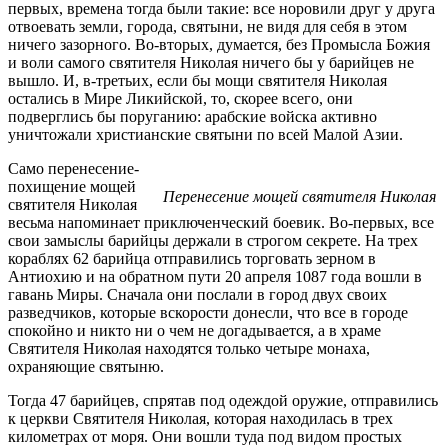
первых, времена тогда были такие: все норовили друг у друга
отвоевать земли, города, святыни, не видя для себя в этом
ничего зазорного. Во-вторых, думается, без Промысла Божия
и воли самого святителя Николая ничего бы у барийцев не
вышло. И, в-третьих, если бы мощи святителя Николая
остались в Мире Ликийской, то, скорее всего, они
подверглись бы поруганию: арабские войска активно
уничтожали христианские святыни по всей Малой Азии.
Само перенесение-
похищение мощей
Перенесение мощей святителя Николая
святителя Николая
весьма напоминает приключенческий боевик. Во-первых, все
свои замыслы барийцы держали в строгом секрете. На трех
кораблях 62 барийца отправились торговать зерном в
Антиохию и на обратном пути 20 апреля 1087 года вошли в
гавань Миры. Сначала они послали в город двух своих
разведчиков, которые вскорости донесли, что все в городе
спокойно и никто ни о чем не догадывается, а в храме
Святителя Николая находятся только четыре монаха,
охраняющие святыню.
Тогда 47 барийцев, спрятав под одеждой оружие, отправились
к церкви Святителя Николая, которая находилась в трех
километрах от моря. Они вошли туда под видом простых