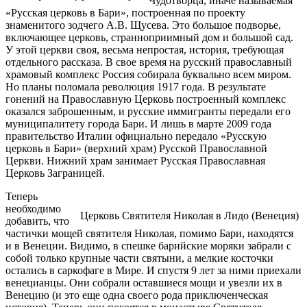
Чудотворца, иначе называемая
«Русская церковь в Бари», построенная по проекту
знаменитого зодчего А.В. Щусева. Это большое подворье,
включающее церковь, странноприимный дом и большой сад.
У этой церкви своя, весьма непростая, история, требующая
отдельного рассказа. В свое время на русский православный
храмовый комплекс Россия собирала буквально всем миром.
Но планы поломала революция 1917 года. В результате
гонений на Православную Церковь построенный комплекс
оказался заброшенным, и русские иммигранты передали его
муниципалитету города Бари. И лишь в марте 2009 года
правительство Италии официально передало «Русскую
церковь в Бари» (верхний храм) Русской Православной
Церкви. Нижний храм занимает Русская Православная
Церковь Заграницей.
Теперь
необходимо
Церковь Святителя Николая в Лидо (Венеция)
добавить, что
частички мощей святителя Николая, помимо Бари, находятся
и в Венеции. Видимо, в спешке барийские моряки забрали с
собой только крупные части святыни, а мелкие косточки
остались в саркофаге в Мире. И спустя 9 лет за ними приехали
венецианцы. Они собрали оставшиеся мощи и увезли их в
Венецию (и это еще одна своего рода приключенческая