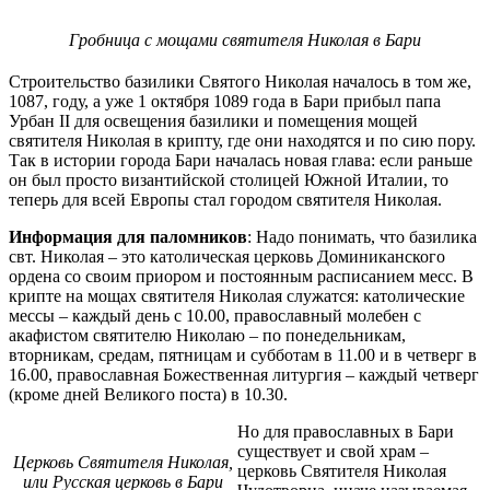
Гробница с мощами святителя Николая в Бари
Строительство базилики Святого Николая началось в том же,
1087, году, а уже 1 октября 1089 года в Бари прибыл папа
Урбан II для освещения базилики и помещения мощей
святителя Николая в крипту, где они находятся и по сию пору.
Так в истории города Бари началась новая глава: если раньше
он был просто византийской столицей Южной Италии, то
теперь для всей Европы стал городом святителя Николая.
Информация для паломников
: Надо понимать, что базилика
свт. Николая – это католическая церковь Доминиканского
ордена со своим приором и постоянным расписанием месс. В
крипте на мощах святителя Николая служатся: католические
мессы – каждый день с 10.00, православный молебен с
акафистом святителю Николаю – по понедельникам,
вторникам, средам, пятницам и субботам в 11.00 и в четверг в
16.00, православная Божественная литургия – каждый четверг
(кроме дней Великого поста) в 10.30.
Но для православных в Бари
существует и свой храм –
Церковь Святителя Николая,
церковь Святителя Николая
или Русская церковь в Бари