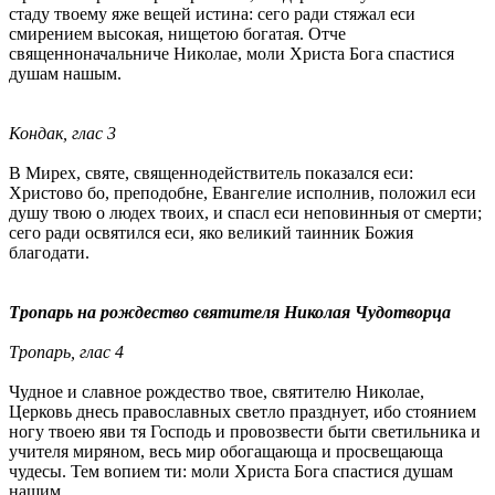
стаду твоему яже вещей истина: сего ради стяжал еси
смирением высокая, нищетою богатая. Отче
священноначальниче Николае, моли Христа Бога спастися
душам нашым.
Кондак, глас 3
В Мирех, святе, священнодействитель показался еси:
Христово бо, преподобне, Евангелие исполнив, положил еси
душу твою о людех твоих, и спасл еси неповинныя от смерти;
сего ради освятился еси, яко великий таинник Божия
благодати.
Тропарь на рождество святителя Николая Чудотворца
Тропарь, глас 4
Чудное и славное рождество твое, святителю Николае,
Церковь днесь православных светло празднует, ибо стоянием
ногу твоею яви тя Господь и провозвести быти светильника и
учителя миряном, весь мир обогащающа и просвещающа
чудесы. Тем вопием ти: моли Христа Бога спастися душам
нашим.