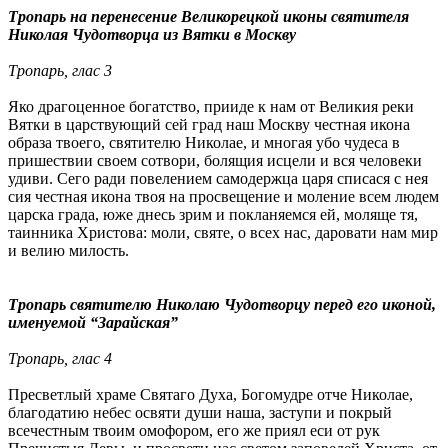
Тропарь на перенесение Великорецкой иконы святителя
Николая Чудотворца из Вятки в Москву
Тропарь, глас 3
Яко драгоценное богатство, прииде к нам от Великия реки
Вятки в царствующий сей град наш Москву честная икона
образа твоего, святителю Николае, и многая убо чудеса в
пришествии своем сотвори, болящия исцели и вся человеки
удиви. Сего ради повелением самодержца царя списася с нея
сия честная икона твоя на просвещение и моление всем людем
царска града, юже днесь зрим и покланяемся ей, моляще тя,
таинника Христова: моли, святе, о всех нас, даровати нам мир
и велию милость.
Тропарь святителю Николаю Чудотворцу перед его иконой,
именуемой “Зарайская”
Тропарь, глас 4
Пресветлый храме Святаго Духа, Богомудре отче Николае,
благодатию небес освяти души наша, заступи и покрый
всечестным твоим омофором, его же приял еси от рук