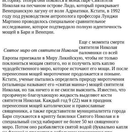
история). Теперь они покоятся в монастыре Святителя
Николая на песчаном острове Лидо, который прикрывает
Венецианскую лагуну от волн Адриатики. Кстати, в 1992
году под руководством антрополога профессора Луиджи
Мартино проводилось специальное сравнительное
исследование, которое подтвердило полную идентичность
мощей в Бари и Венеции.
Еще с момента смерти
святителя Николая
Святое миро от святителя Николая
паломники со всей
Европы приезжали в Миру Ликийскую, чтобы не только
поклониться мощам святого, но и получить хоть каплю
чудодейственного миро, которое источают его мощи. И после
перенесения мощей мироточение продолжается и поныне.
Кстати, ученые пытались определить природу мироточения
(итальянцы называют его «святая манна») мощей святителя
Николая, но так ничего и не смогли выяснить. Известно, что
прозрачную благоухающую жидкость выделяют кости
святителя Николая. Каждый год 9 (22) мая в праздник
перенесения мощей католические и православные
священники, а также представители муниципалитета города
Бари спускаются в крипту базилики Святого Николая и в
специальный сосуд набирают не более 50 мл священного
миро. Потом оно разбавляется святой водой (буквально капля