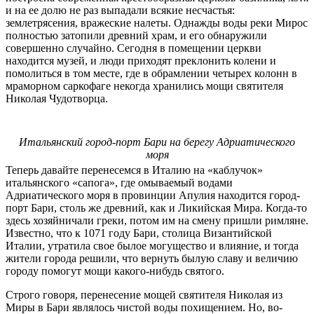
и на ее долю не раз выпадали всякие несчастья:
землетрясения, вражеские налеты. Однажды воды реки Мирос
полностью затопили древний храм, и его обнаружили
совершенно случайно. Сегодня в помещении церкви
находится музей, и люди приходят преклонить колени и
помолиться в том месте, где в обрамлении четырех колонн в
мраморном саркофаге некогда хранились мощи святителя
Николая Чудотворца.
Итальянский город-порт Бари на берегу Адриатического
моря
Теперь давайте перенесемся в Италию на «каблучок»
итальянского «сапога», где омываемый водами
Адриатического моря в провинции Апулия находится город-
порт Бари, столь же древний, как и Ликийская Мира. Когда-то
здесь хозяйничали греки, потом им на смену пришли римляне.
Известно, что к 1071 году Бари, столица Византийской
Италии, утратила свое былое могущество и влияние, и тогда
жители города решили, что вернуть былую славу и величию
городу помогут мощи какого-нибудь святого.
Строго говоря, перенесение мощей святителя Николая из
Миры в Бари являлось чистой воды похищением. Но, во-