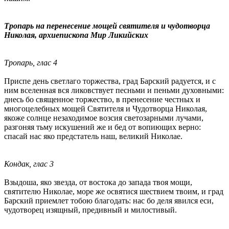
Тропарь на перенесение мощей святителя и чудотворца
Николая, архиепископа Мир Ликийских
Тропарь, глас 4
Приспе день светлаго торжества, град Барский радуется, и с
ним вселенная вся ликовствует песньми и пеньми духовными:
днесь бо священное торжество, в пренесение честных и
многоцелебных мощей Святителя и Чудотворца Николая,
якоже солнце незаходимое возсия светозарными лучами,
разгоняя тьму искушений же и бед от вопиющих верно:
спасай нас яко предстатель наш, великий Николае.
Кондак, глас 3
Взыдоша, яко звезда, от востока до запада твоя мощи,
святителю Николае, море же освятися шествием твоим, и град
Барский приемлет тобою благодать: нас бо деля явился еси,
чудотворец изящный, предивный и милостивый.