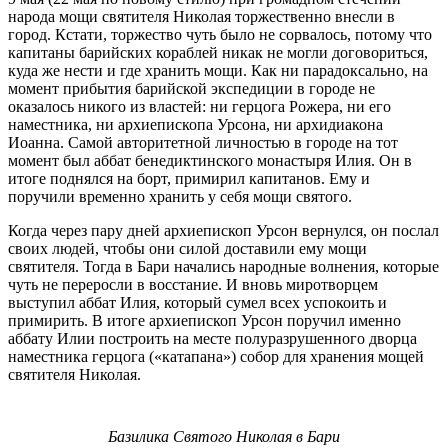
народа мощи святителя Николая торжественно внесли в
город. Кстати, торжество чуть было не сорвалось, потому что
капитаны барийских кораблей никак не могли договориться,
куда же нести и где хранить мощи. Как ни парадоксально, на
момент прибытия барийской экспедиции в городе не
оказалось никого из властей: ни герцога Рожера, ни его
наместника, ни архиепископа Урсона, ни архидиакона
Иоанна. Самой авторитетной личностью в городе на тот
момент был аббат бенедиктинского монастыря Илия. Он в
итоге поднялся на борт, примирил капитанов. Ему и
поручили временно хранить у себя мощи святого.
Когда через пару дней архиепископ Урсон вернулся, он послал
своих людей, чтобы они силой доставили ему мощи
святителя. Тогда в Бари начались народные волнения, которые
чуть не переросли в восстание. И вновь миротворцем
выступил аббат Илия, который сумел всех успокоить и
примирить. В итоге архиепископ Урсон поручил именно
аббату Илии построить на месте полуразрушенного дворца
наместника герцога («катапана») собор для хранения мощей
святителя Николая.
Базилика Святого Николая в Бари