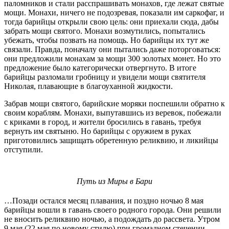
паломников и стали расспрашивать монахов, где лежат святые
мощи. Монахи, ничего не подозревая, показали им саркофаг, и
тогда барийцы открыли свою цель: они приехали сюда, дабы
забрать мощи святого. Монахи возмутились, попытались
убежать, чтобы позвать на помощь. Но барийцы их тут же
связали. Правда, поначалу они пытались даже поторговаться:
они предложили монахам за мощи 300 золотых монет. Но это
предложение было категорически отвергнуто. В итоге
барийцы разломали гробницу и увидели мощи святителя
Николая, плавающие в благоуханной жидкости.
Забрав мощи святого, барийские моряки поспешили обратно к
своим кораблям. Монахи, выпутавшись из веревок, побежали
с криками в город, и жители бросились в гавань, требуя
вернуть им святыню. Но барийцы с оружием в руках
приготовились защищать обретенную реликвию, и ликийцы
отступили.
Путь из Миры в Бари
…Позади остался месяц плавания, и поздно ночью 8 мая
барийцы вошли в гавань своего родного города. Они решили
не вносить реликвию ночью, а подождать до рассвета. Утром
9 мая (22 мая по новому стилю) при громадном стечении