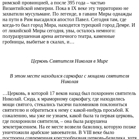
римской провинцией, а после 395 года – частью
Византийской империи. Пока в IX веке эту территорию не
захватили мусульмане. По легенде, в гавани Миры однажды
на пути в Рим высадился апостол Павел. Сегодня там, где
когда-то был город Мира, находится турецкий город Демре. И
от ликийской Миры сегодня, увы, осталось немного:
полуразрушенная арена античного театра, каменные
гробницы, выбитые в скалах, и…
Церковь Святителя Николая в Мире
В этом месте находился саркофаг с мощами святителя
Николая
…Церковь, в которой 17 веков назад был похоронен святитель
Николай. Сюда, к мраморному саркофагу, где находились
мощи святого, стекались тысячи паломников поклониться
святителю и обратиться к нему с какой-нибудь просьбой. К
сожалению, мы уже не узнаем, какой была та первая церковь,
где похоронили святителя, – она была разрушена
землетрясением. На ее месте возвели базилику, которую позже
уничтожили арабские завоеватели. В VIII веке было
построена современная крестообразная церковь-базилика, хотя