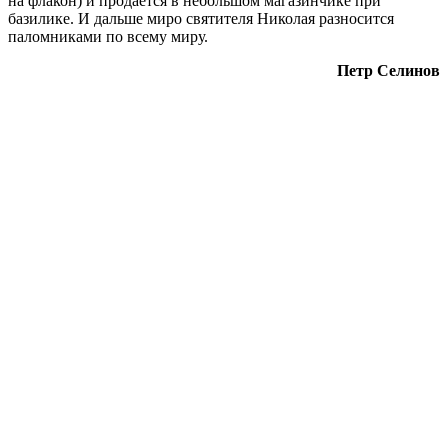
на флакон) и продается в небольшом магазинчике при
базилике. И дальше миро святителя Николая разносится
паломниками по всему миру.
Петр Селинов