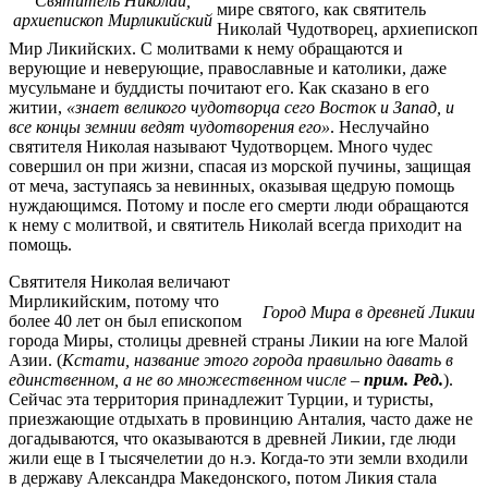
Святитель Николай,
мире святого, как святитель
архиепископ Мирликийский
Николай Чудотворец, архиепископ
Мир Ликийских. С молитвами к нему обращаются и
верующие и неверующие, православные и католики, даже
мусульмане и буддисты почитают его. Как сказано в его
житии,
«знает великого чудотворца сего Восток и Запад, и
все концы земнии ведят чудотворения его»
. Неслучайно
святителя Николая называют Чудотворцем. Много чудес
совершил он при жизни, спасая из морской пучины, защищая
от меча, заступаясь за невинных, оказывая щедрую помощь
нуждающимся. Потому и после его смерти люди обращаются
к нему с молитвой, и святитель Николай всегда приходит на
помощь.
Святителя Николая величают
Мирликийским, потому что
Город Мира в древней Ликии
более 40 лет он был епископом
города Миры, столицы древней страны Ликии на юге Малой
Азии. (
Кстати, название этого города правильно давать в
единственном, а не во множественном числе –
прим. Ред.
).
Сейчас эта территория принадлежит Турции, и туристы,
приезжающие отдыхать в провинцию Анталия, часто даже не
догадываются, что оказываются в древней Ликии, где люди
жили еще в I тысячелетии до н.э. Когда-то эти земли входили
в державу Александра Македонского, потом Ликия стала