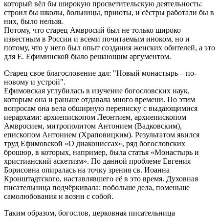
который вёл бы широкую просветительскую деятельность:
строил бы школы, больницы, приюты, и сёстры работали бы в
них, было нельзя.
Потому, что старец Амвросий был не только широко
известным в России и всеми почитаемым иноком, но и
потому, что у него был опыт создания женских обителей, а это
для Е. Ефиминской было решающим аргументом.
Старец свое благословение дал: "Новый монастырь – по-
новому и устрой".
Ефимовская углубилась в изучение богословских наук,
которым она и раньше отдавала много времени. По этим
вопросам она вела обширную переписку с выдающимися
иерархами: архиепископом Леонтием, архиепископом
Амвросием, митрополитом Антонием (Вадковским),
епископом Антонием (Храповицким). Результатом явился
труд Ефимовской «О диакониссах», ряд богословских
брошюр, в которых, например, была статья «Монастырь и
христианский аскетизм». По данной проблеме Евгения
Борисовна опиралась на точку зрения св. Иоанна
Кронштадтского, наставлявшего её в это время. Духовная
писательница подчёркивала: побольше дела, поменьше
самолюбования и возни с собой.
Таким образом, богослов, церковная писательница