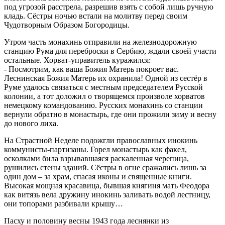
под угрозой расстрела, разрешив взять с собой лишь ручную
кладь. Сёстры ночью встали на молитву перед своим
Чудотворным Образом Богородицы.
Утром часть монахинь отправили на железнодорожную
станцию Рума для переброски в Сербию, ждали своей участи
остальные. Хорват-управитель куражился:
- Посмотрим, как ваша Божия Матерь покроет вас.
Леснинская Божия Матерь их охранила! Одной из сестёр в
Руме удалось связаться с местным председателем Русской
колонии, а тот доложил о творящемся произволе хорватов
немецкому командованию. Русских монахинь со станции
вернули обратно в монастырь, где они прожили зиму и весну
до нового лиха.
На Страстной Неделе подожгли православных инокинь
коммунисты-партизаны. Горел монастырь как факел,
осколками била взрывавшаяся раскаленная черепица,
рушились стены зданий. Сёстры в огне сражались лишь за
один дом – за храм, спасая иконы и священные книги.
Высокая мощная красавица, бывшая княгиня мать Феодора
как витязь вела дружину инокинь заливать водой лестницу,
они топорами разбивали крышу…
Пасху и половину весны 1943 года леснянки из