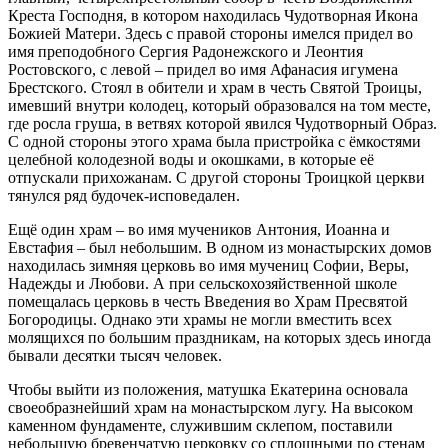
Креста Господня, в котором находилась Чудотворная Икона
Божией Матери. Здесь с правой стороны имелся придел во
имя преподобного Сергия Радонежского и Леонтия
Ростовского, с левой – придел во имя Афанасия игумена
Брестского. Стоял в обители и храм в честь Святой Троицы,
имевший внутри колодец, который образовался на том месте,
где росла груша, в ветвях которой явился Чудотворный Образ.
С одной стороны этого храма была пристройка с ёмкостями
целебной колодезной воды и окошками, в которые её
отпускали прихожанам. С другой стороны Троицкой церкви
тянулся ряд будочек-исповедален.
Ещё один храм – во имя мучеников Антония, Иоанна и
Евстафия – был небольшим. В одном из монастырских домов
находилась зимняя церковь во имя мучениц Софии, Веры,
Надежды и Любови. А при сельскохозяйственной школе
помещалась церковь в честь Введения во Храм Пресвятой
Богородицы. Однако эти храмы не могли вместить всех
молящихся по большим праздникам, на которых здесь иногда
бывали десятки тысяч человек.
Чтобы выйти из положения, матушка Екатерина основала
своеобразнейший храм на монастырском лугу. На высоком
каменном фундаменте, служившим склепом, поставили
небольшую бревенчатую церковку со сплошными по стенам