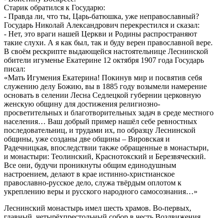
Старик обратился к Государю:
- Правда ли, что ты, Царь-батюшка, уже неправославный?
Государь Николай Александрович перекрестился и сказал:
- Нет, это враги нашей Церкви и Родины распространяют
такие слухи. А я как был, так и буду верен православной вере.
В своём рескрипте выдающейся настоятельнице Леснинской
обители игуменье Екатерине 12 октября 1907 года Государь
писал:
«Мать Игумения Екатерина! Покинув мир и посвятив себя
служению делу Божию, вы в 1885 году возымели намерение
основать в селении Лесна Седлецкой губернии церковную
женскую общину для достижения религиозно-
просветительных и благотворительных задач в среде местного
населения… Ваш добрый пример нашёл себе ревностных
последовательниц, и трудами их, по образцу Леснинской
общины, уже созданы две общины – Вировская и
Радечницкая, впоследствии также обращенные в монастыри,
и монастыри: Теолинский, Краснотокский и Березвяческий.
Все они, будучи проникнуты общим единодушным
настроением, делают в крае истинно-христианское
православно-русское дело, служа твёрдым оплотом к
укреплению веры и русского народного самосознания…»
Леснинский монастырь имел шесть храмов. Во-первых,
главный, четырёхпрестольный собор в честь Воздвижения