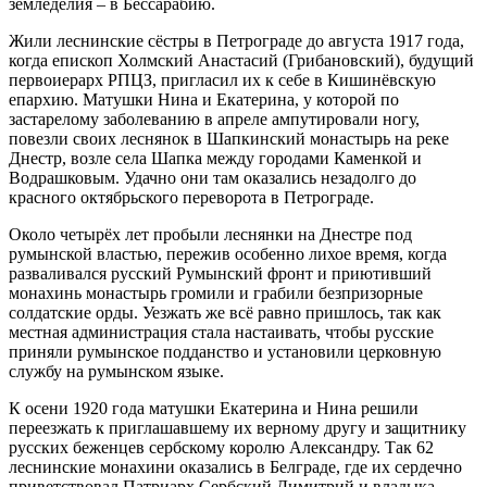
земледелия – в Бессарабию.
Жили леснинские сёстры в Петрограде до августа 1917 года,
когда епископ Холмский Анастасий (Грибановский), будущий
первоиерарх РПЦЗ, пригласил их к себе в Кишинёвскую
епархию. Матушки Нина и Екатерина, у которой по
застарелому заболеванию в апреле ампутировали ногу,
повезли своих леснянок в Шапкинский монастырь на реке
Днестр, возле села Шапка между городами Каменкой и
Водрашковым. Удачно они там оказались незадолго до
красного октябрьского переворота в Петрограде.
Около четырёх лет пробыли леснянки на Днестре под
румынской властью, пережив особенно лихое время, когда
разваливался русский Румынский фронт и приютивший
монахинь монастырь громили и грабили безпризорные
солдатские орды. Уезжать же всё равно пришлось, так как
местная администрация стала настаивать, чтобы русские
приняли румынское подданство и установили церковную
службу на румынском языке.
К осени 1920 года матушки Екатерина и Нина решили
переезжать к приглашавшему их верному другу и защитнику
русских беженцев сербскому королю Александру. Так 62
леснинские монахини оказались в Белграде, где их сердечно
приветствовал Патриарх Сербский Димитрий и владыка