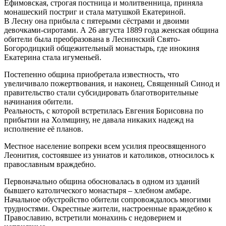
Ефимовская, строгая постница и молитвенница, приняла
монашеский постриг и стала матушкой Екатериной.
В Лесну она прибыла с пятерыми сёстрами и двоими
девочками-сиротами. А 26 августа 1889 года женская община
обители была преобразована в Леснинский Свято-
Богородицкий общежительный монастырь, где инокиня
Екатерина стала игуменьей.
Постепенно община приобретала известность, что
увеличивало пожертвования, и наконец, Священный Синод и
правительство стали субсидировать благотворительные
начинания обители.
Реальность, с которой встретилась Евгения Борисовна по
прибытии на Холмщину, не давала никаких надежд на
исполнение её планов.
Местное население вопреки всем усилия преосвященного
Леонития, состоявшее из униатов и католиков, относилось к
православным враждебно.
Первоначально община обосновалась в одном из зданий
бывшего католического монастыря – хлебном амбаре.
Начальное обустройство обители сопровождалось многими
трудностями. Окрестные жители, настроенные враждебно к
Православию, встретили монахинь с недоверием и