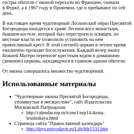
сестры обители с иконой перехали во Францию, сначала
в Фуркё, а в 1967 году в Провемон, где и пребывают по сей
день.
В настоящее время чудотворный Леснинский образ Пресвятой
Богородицы находится в храме Леснинского монастыря,
бывшем костеле, который был перестроен и освящен, но
местные власти не позволили установить на нём
православный крест. В этой (летней) церкви в летнее время
ежедневно проходят богослужения. Каждый вечер икону
Божией Матери переносят крестным ходом в домашнюю
(зимнюю) церковь, находящуюся в главном здании обители.
От иконы совершалось множество чудотворений.
Использованные материалы
"Чудотворные иконы Пресвятой Богородицы,
упомянутые в месяцеслове", сайт Издательства
Московской Патриархии
http://calendar.rop.ru/icons1/sep14-ikona-
lesninskaya.html
Страница сайта "Православный календарь"
http://days.pravoslavie.ru/Life/life1531.htm