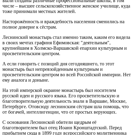
Были созданы различные профессиональные школы, в том
числе – высшее сельскохозяйственное женское училище, куда
тоже принимали местных жителей.
Насторожённость и враждебность населения сменились на
полное доверие к сёстрам.
Леснинский монастырь стал именно таким, каким его видела
в своих мечтах графиня Ефимовская: "деятельным",
крупнейшим в Холмско-Варшавской епархии культурным и
просветительским центром.
А если говорить с позиций дня сегодняшнего, то этот
монастырь был непревзойденным культурным и
просветительским центром во всей Российской империи. Нет
ему аналога и доныне.
На этой имперской окраине монастырь был носителем
русской идеи и русского языка. Его просветительскую и
благотворительную деятельность знали в Варшаве, Москве,
Петербурге. Отовсюду леснинским сёстрам шла помощь, что
от богачей, интеллигенции, что от простых верующих.
С основания Леснинской обители щедрым её
благотворителем был отец Иоанн Кронштадтский. Перед
прибытием сюда в 1899 году всероссийского молитвенника