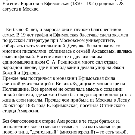
Евгения Борисовна Ефимовская (1850 – 1925) родилась 28
августа в Москве.
Ей было 35 лет, и выросла она в глубоко благочестивой
семье. В 19 лет графиня Ефимовская блестяще сдала экзамен
по русской литературе при Московском университете,
собираясь стать учительницей. Девушка была знакома со
многими писателями, сблизилась с семьёй Аксаковых, являясь
славянофилкой. Евгения вместе с другим своим
единомышленником С. А. Рачинским много сил отдала
народной школе, где в преподавании делала упор на Закон
Божий и Церковь.
Прежде чем постричься в монахини Ефимовская была
светской учительницей в Велико-Будищском монастыре на
Полтавщине. Всё время её не оставляла мысль о создании
новой обители, где можно было бы плодотворно воплощать в
жизнь свои идеалы. Прежде чем прибыла из Москвы в Лесну,
20 октября 1885 года Е. Ефимовская, посетила Оптинского
старца Амвросия.
Без благословения старца Амвросия в те годы браться за
исполнение своего смелого замысла – создать монастырь
нового типа, "деятельный" (миссионерский) – то есть такой,