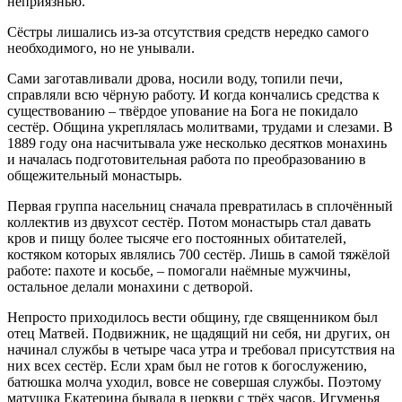
неприязнью.
Сёстры лишались из-за отсутствия средств нередко самого
необходимого, но не унывали.
Сами заготавливали дрова, носили воду, топили печи,
справляли всю чёрную работу. И когда кончались средства к
существованию – твёрдое упование на Бога не покидало
сестёр. Община укреплялась молитвами, трудами и слезами. В
1889 году она насчитывала уже несколько десятков монахинь
и началась подготовительная работа по преобразованию в
общежительный монастырь.
Первая группа насельниц сначала превратилась в сплочённый
коллектив из двухсот сестёр. Потом монастырь стал давать
кров и пищу более тысяче его постоянных обитателей,
костяком которых являлись 700 сестёр. Лишь в самой тяжёлой
работе: пахоте и косьбе, – помогали наёмные мужчины,
остальное делали монахини с детворой.
Непросто приходилось вести общину, где священником был
отец Матвей. Подвижник, не щадящий ни себя, ни других, он
начинал службы в четыре часа утра и требовал присутствия на
них всех сестёр. Если храм был не готов к богослужению,
батюшка молча уходил, вовсе не совершая службы. Поэтому
матушка Екатерина бывала в церкви с трёх часов. Игуменья