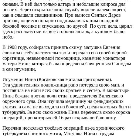
окнами. В ней был только алтарь и небольшие клироса для
певчих. Через открытые окна службу видели далеко окрест,
как и слышали священников. При выносе Святых Даров
причащающиеся попарно поднимались к ним по одной
боковой лесенке и спускались по другой. По сути дела, царил
здесь распахнутый на все стороны алтарь, а куполом было
небо.
В 1908 году, собираясь принять схиму, матушка Евгения
сложила с себя настоятельство и передала его своей верной
соратнице, незаменимой помощнице, казначею монастыря
матери Нине, которая была определена Священным Синодом
в сан игумении.
Игумения Нина (Косаковская Наталья Григорьевна).
Эта удивительная подвижница рано потеряла свою мать и
поставила на ноги всех своих братьев и сестёр. В монастырь
Нина бежала против воли отца, председателя Виленского
окружного суда. Она изучила медицину на фельдшерских
курсах, а сама не выходила из болезней, среди которых был и
туберкулёз. За всю свою жизнь Нина перенесла около сорока
операций, при которых ей 16 раз вскрывали брюшину.
Пережив несколько тяжёлых операций из-за хронического
туберкулёза спинного мозга, Матушка Нина с трудом