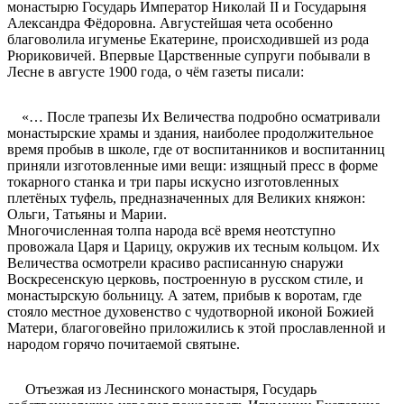
монастырю Государь Император Николай II и Государыня
Александра Фёдоровна. Августейшая чета особенно
благоволила игуменье Екатерине, происходившей из рода
Рюриковичей. Впервые Царственные супруги побывали в
Лесне в августе 1900 года, о чём газеты писали:
«… После трапезы Их Величества подробно осматривали
монастырские храмы и здания, наиболее продолжительное
время пробыв в школе, где от воспитанников и воспитанниц
приняли изготовленные ими вещи: изящный пресс в форме
токарного станка и три пары искусно изготовленных
плетёных туфель, предназначенных для Великих княжон:
Ольги, Татьяны и Марии.
Многочисленная толпа народа всё время неотступно
провожала Царя и Царицу, окружив их тесным кольцом. Их
Величества осмотрели красиво расписанную снаружи
Воскресенскую церковь, построенную в русском стиле, и
монастырскую больницу. А затем, прибыв к воротам, где
стояло местное духовенство с чудотворной иконой Божией
Матери, благоговейно приложились к этой прославленной и
народом горячо почитаемой святыне.
Отъезжая из Леснинского монастыря, Государь