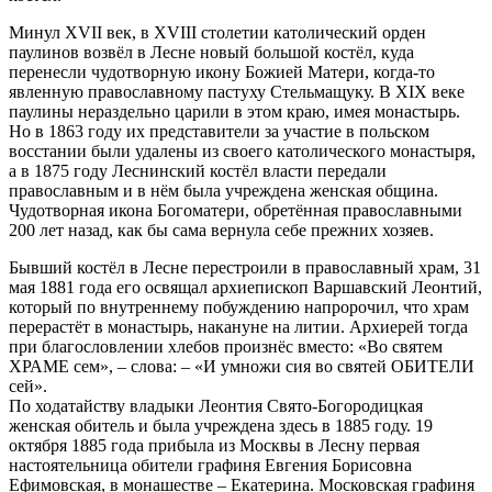
Минул XVII век, в XVIII столетии католический орден
паулинов возвёл в Лесне новый большой костёл, куда
перенесли чудотворную икону Божией Матери, когда-то
явленную православному пастуху Стельмащуку. В XIX веке
паулины нераздельно царили в этом краю, имея монастырь.
Но в 1863 году их представители за участие в польском
восстании были удалены из своего католического монастыря,
а в 1875 году Леснинский костёл власти передали
православным и в нём была учреждена женская община.
Чудотворная икона Богоматери, обретённая православными
200 лет назад, как бы сама вернула себе прежних хозяев.
Бывший костёл в Лесне перестроили в православный храм, 31
мая 1881 года его освящал архиепископ Варшавский Леонтий,
который по внутреннему побуждению напророчил, что храм
перерастёт в монастырь, накануне на литии. Архиерей тогда
при благословлении хлебов произнёс вместо: «Во святем
ХРАМЕ сем», – слова: – «И умножи сия во святей ОБИТЕЛИ
сей».
По ходатайству владыки Леонтия Свято-Богородицкая
женская обитель и была учреждена здесь в 1885 году. 19
октября 1885 года прибыла из Москвы в Лесну первая
настоятельница обители графиня Евгения Борисовна
Ефимовская, в монашестве – Екатерина. Московская графиня