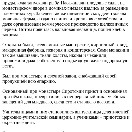
пруды, куда запускали рыбу. Насаживали плодовые сады, на
монастырском дворе в домиках-гнёздах взялись за разведение
племенных кур. Заведён так же племенной скот, действовала
молочная ферма, создано свиное и кроликовое хозяйства, и
даже организовали коммерческое производство шелковичных
червей. Потом появилась вальцовая мельница, пошёл хлеб в
закрома.
Открыты были, всевозможные мастерские, кирпичный завод,
макаронная фабрика, пекарня и кондитерская. Сами монахини
так же вышивали, ткали холсты, иконы и чеканили,
проложили даже собственную подъездную железнодорожную
ветку.
Был при монастыре и свечной завод, снабжавший своей
продукцией всю епархию.
Основанный при монастыре Сиротский приют и основанная
при нём школа, превратились в непрерывный цикл учебных
заведений для младшего, среднего и старшего возраста.
Учительницами в них становились выпускницы девятилетней
церковно-учительской семинарии, а учениками – приютские и
окрестные дети.