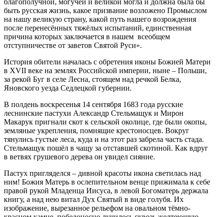
благополучной, могучей и великой могла и должна была бы
быть русская жизнь, какое призвание возложено Промыслом
на нашу великую страну, какой путь нашего возрождения
после перенесённых тяжёлых испытаний, единственная
причина которых заключается в нашем всеобщем
отступничестве от заветов Святой Руси».
История обители началась с обретения иконы Божией Матери
в XVII веке на землях Российской империи, ныне – Польши,
за рекой Буг в селе Лесна, стоящем над речкой Белка,
Яновского уезда Седлецкой губернии.
В полдень воскресенья 14 сентября 1683 года русские
леснинские пастухи Александр Стельмащук и Мирон
Макарук пригнали скот к сельской околице, где были окопы,
земляные укрепления, помнящие крестоносцев. Вокруг
тянулись густые леса, куда и на этот раз забрела часть стада.
Стельмащук пошёл в чащу за отставшей скотиной. Как вдруг
в ветвях грушевого дерева он увидел сияние.
Пастух пригляделся – дивной красоты икона светилась над
ним! Божия Матерь в ослепительном венце прижимала к себе
правой рукой Младенца Иисуса, в левой Богоматерь держала
книгу, а над нею витал Дух Святый в виде голубя. Их
изображение, вырезанное рельефом на овальном тёмно-
красном камне, победоносно лучилось сквозь желтеющую