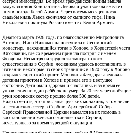
сестрой милосердия. Во время гражданской войны вышла
замуж за князя Константина Львова и участвовала вместе с
ним в походе Белой Армии. Через восемь месяцев после
свадьбы князь Львов скончался от сыпного тифа. Нина
Николаевна покинула Россию вместе с Белой Армией.
Девятого марта 1928 года, по благословению Митрополита
Антония, Нина Николаевна поступила в Леснинский
монастырь, находившийся тогда в Хопове, в Хорватской части
Югославии, где со временем приняла постриг с именем
Феодоры. Несмотря на трудности эмигрантского
существования в Сербии, леснянкам удалось восстановить в
изгнании некоторые из своих традиций: в 1920 году в Хопово
открылся сиротский приют. Монахиня Феодора заведовала
детским приютом в Хопове и привела его в цветущее
состояние. Дети были здоровы и счастливы, и за время её
управления ни один ребёнок не умер. За 20 лет через любящие
руки хоповских сестёр прошло более 500 детей.
Надо отметить, что приглашая русских монахинь, в том числе
и леснинских сестер в Сербию, Архиерейский Собор
Сербской Православной Церкви надеялся на их помощь в
восстановлении женского монашества в Сербии,
исчезнувшего за время турецкой оккупации.
Непосредственный свидетель этих событий Митрополит