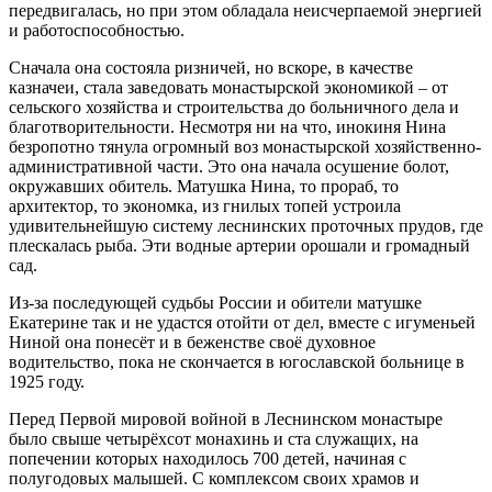
передвигалась, но при этом обладала неисчерпаемой энергией
и работоспособностью.
Сначала она состояла ризничей, но вскоре, в качестве
казначеи, стала заведовать монастырской экономикой – от
сельского хозяйства и строительства до больничного дела и
благотворительности. Несмотря ни на что, инокиня Нина
безропотно тянула огромный воз монастырской хозяйственно-
административной части. Это она начала осушение болот,
окружавших обитель. Матушка Нина, то прораб, то
архитектор, то экономка, из гнилых топей устроила
удивительнейшую систему леснинских проточных прудов, где
плескалась рыба. Эти водные артерии орошали и громадный
сад.
Из-за последующей судьбы России и обители матушке
Екатерине так и не удастся отойти от дел, вместе с игуменьей
Ниной она понесёт и в беженстве своё духовное
водительство, пока не скончается в югославской больнице в
1925 году.
Перед Первой мировой войной в Леснинском монастыре
было свыше четырёхсот монахинь и ста служащих, на
попечении которых находилось 700 детей, начиная с
полугодовых малышей. С комплексом своих храмов и