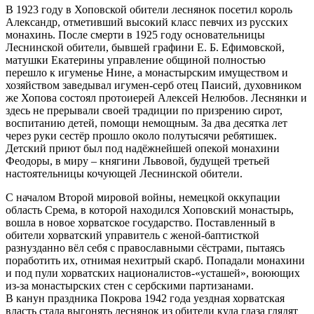
В 1923 году в Хоповской обители леснянок посетил король
Александр, отметивший высокий класс певчих из русских
монахинь. После смерти в 1925 году основательницы
Леснинской обители, бывшей графини Е. Б. Ефимовской,
матушки Екатерины управление общиной полностью
перешло к игуменье Нине, а монастырским имуществом и
хозяйством заведывал игумен-серб отец Паисий, духовником
же Хопова состоял протоиерей Алексей Нелюбов. Леснянки и
здесь не прерывали своей традиции по призрению сирот,
воспитанию детей, помощи немощным. За два десятка лет
через руки сестёр прошло около полутысячи ребятишек.
Детский приют был под надёжнейшей опекой монахини
Феодоры, в миру – княгини Львовой, будущей третьей
настоятельницы кочующей Леснинской обители.
С началом Второй мировой войны, немецкой оккупации
область Срема, в которой находился Хоповский монастырь,
вошла в новое хорватское государство. Поставленный в
обители хорватский управитель с женой-баптисткой
разнузданно вёл себя с православными сёстрами, пытаясь
поработить их, отнимая нехитрый скарб. Попадали монахини
и под пули хорватских националистов-«усташей», воюющих
из-за монастырских стен с сербскими партизанами.
В канун праздника Покрова 1942 года уездная хорватская
власть стала выгонять леснянок из обители куда глаза глядят