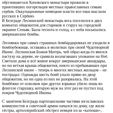
обуглившегося Хоповского монастыря прожили в
приютивших погорельцев местных православных семьях
сербов. Оккупационные немецкие власти все-таки выслали
русских в Сербию.
В Белграде Леснинский монастырь весь поселился в двух
комнатах общежития для стариков и старух на городской
окраине Сеньяк. Была теснота и голод, а с неба посыпались
американские бомбы.
Леснянки при самых страшных бомбардировках не уходили в
бомбоубежище, оставаясь в молитвах при своей Чудотворной
Иконе. Леснинская Божия Матерь, чей образ когда-то явился
пастуху на дереве, не срамила возлагавших упование на Неё.
Сметали дома и всё живое вокруг американские авиаудары,
но ни ветхая крыша общежития, никто из пребывавших при
Леснинской иконе – теперь и многих местных жильцов – не
пострадал. Однажды шесть бомб упало прямо во двор
общежития, но ни одна из них не разорвалась. На этой
бомбёжке от осколков при других взрывах убило лишь во
флигеле старушку, которую муж на этот раз не пустил под
покров Чудотворной Иконы.
С занятием Белграда партизанскими частями югославских
коммунистов и советской армии начался по дому, где жили
сёстры, артиллерийский обстрел немцев из-за «катюши»,