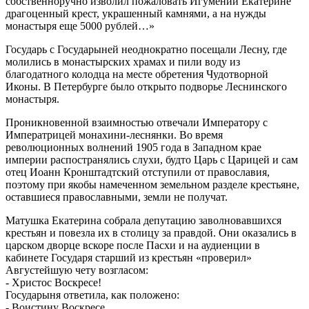
собственноручно изволил пожаловать Игумении Екатерине
драгоценный крест, украшенный камнями, а на нужды
монастыря еще 5000 рублей…»
Государь с Государыней неоднократно посещали Лесну, где
молились в монастырских храмах и пили воду из
благодатного колодца на месте обретения Чудотворной
Иконы. В Петербурге было открыто подворье Леснинского
монастыря.
Проникновенной взаимностью отвечали Императору с
Императрицей монахини-леснянки. Во время
революционных волнений 1905 года в Западном крае
империи распостранялись слухи, будто Царь с Царицей и сам
отец Иоанн Кронштадтский отступили от православия,
поэтому при якобы намеченном земельном разделе крестьяне,
оставшиеся православными, земли не получат.
Матушка Екатерина собрала депутацию заволновавшихся
крестьян и повезла их в столицу за правдой. Они оказались в
царском дворце вскоре после Пасхи и на аудиенции в
кабинете Государя старший из крестьян «проверил»
Августейшую чету возгласом:
- Христос Воскресе!
Государыня ответила, как положено:
- Воистину Воскресе.