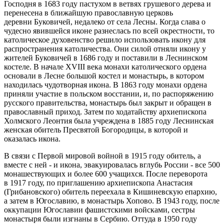
Господня в 1683 году пастухом в ветвях грушевого дерева и
перенесена в ближайшую православную церковь
деревни Буковичей, недалеко от села Лесны. Когда слава о
чудесно явившейся иконе разнеслась по всей окрестности, то
католическое духовенство решило использовать икону для
распространения католичества. Они силой отняли икону у
жителей Буковичей в 1686 году и поставили в Леснинском
костеле. В начале XVIII века монахи католического ордена
основали в Лесне большой костел и монастырь, в котором
находилась чудотворная икона. В 1863 году монахи ордена
приняли участие в польском восстании, и, по распоряжению
русского правительства, монастырь был закрыт и обращен в
православный приход. Затем по ходатайству архиепископа
Холмского Леонтия была учреждена в 1885 году Леснинская
женская обитель Пресвятой Богородицы, в которой и
оказалась икона.
В связи с Первой мировой войной в 1915 году обитель, а
вместе с ней - и икона, эвакуировалась вглубь России - все 500
монашествующих и более 600 учащихся. После переворота
в 1917 году, по приглашению архиепископа Анастасия
(Грибановского) обитель переехала в Кишиневскую епархию,
а затем в Югославию, в монастырь Хопово. В 1943 году, после
оккупации Югославии фашистскими войсками, сестры
монастыря были изгнаны в Сербию. Оттуда в 1950 году