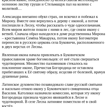
осеннюю листву груши и Стельмащук пал на колени с
молитвой…
Александра внезапно обуял страх, он вскочил и побежал к
Мирону. Вместе они вернулись к дереву с иконой, а потом
поспешили в Лесну, чтобы рассказать о чуде односельчанам.
Всем миром жители пошли с ними в лес, где сняли икону с
ветвей. Сначала образ находился в доме родственника Мирона
– крестьянина Семёна Макарука, потом икону Богоматери
перенесли в русскую церковь села Буковичи, расположенного
в двух верстах от Лесны.
Явленная икона начала привлекать в Буковичском
православном храме богомольцев: от неё стали свершаться
чудотворения. Множество паломников стекалось на
поклонение иконе, Пречистая Богородица не оставляла
прибегавших к Её святому образу, исцеляя от болезней, врачуя
душевные раны.
Латинское духовенство позавидовало славе русской святыни
и насильно отняло икону у Буковичского священника отца
Василия. Католики назначили комиссию, которая эту икону
Богородицы признала чудесно явившейся в Лесне и
чудотворной. В селе Лесна латиняне поместили её в свой
костёл.