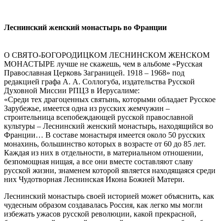
Леснинский женский монастырь во Франции
О СВЯТО-БОГОРОДИЦКОМ ЛЕСНИНСКОМ ЖЕНСКОМ
МОНАСТЫРЕ лучше не скажешь, чем в альбоме «Русская
Православная Церковь Заграницей. 1918 – 1968» под
редакцией графа А. А. Соллогуба, издательства Русской
Духовной Миссии РПЦЗ в Иерусалиме:
«Среди тех драгоценных святынь, которыми обладает Русское
Зарубежье, имеется одна из русских жемчужин –
строительница всепобеждающей русской православной
культуры – Леснинский женский монастырь, находящийся во
Франции… В составе монастыря имеется около 50 русских
монахинь, большинство которых в возрасте от 60 до 85 лет.
Каждая из них в отдельности, в материальном отношении,
безпомощная нищая, а все они вместе составляют славу
русской жизни, знаменем которой является находящаяся среди
них Чудотворная Леснинская Икона Божией Матери.
Леснинский монастырь своей историей может объяснить, как
чудесным образом создавалась Россия, как легко мы могли
избежать ужасов русской революции, какой прекрасной,