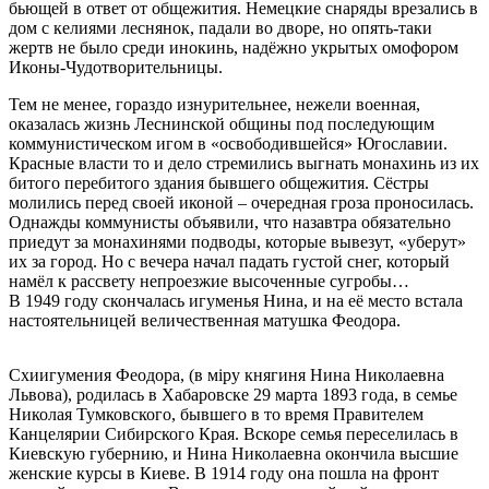
бьющей в ответ от общежития. Немецкие снаряды врезались в
дом с келиями леснянок, падали во дворе, но опять-таки
жертв не было среди инокинь, надёжно укрытых омофором
Иконы-Чудотворительницы.
Тем не менее, гораздо изнурительнее, нежели военная,
оказалась жизнь Леснинской общины под последующим
коммунистическом игом в «освободившейся» Югославии.
Красные власти то и дело стремились выгнать монахинь из их
битого перебитого здания бывшего общежития. Сёстры
молились перед своей иконой – очередная гроза проносилась.
Однажды коммунисты объявили, что назавтра обязательно
приедут за монахинями подводы, которые вывезут, «уберут»
их за город. Но с вечера начал падать густой снег, который
намёл к рассвету непроезжие высоченные сугробы…
В 1949 году скончалась игуменья Нина, и на её место встала
настоятельницей величественная матушка Феодора.
Схиигумения Феодора, (в мiру княгиня Нина Николаевна
Львова), родилась в Хабаровске 29 марта 1893 года, в семье
Николая Тумковского, бывшего в то время Правителем
Канцелярии Сибирского Края. Вскоре семья переселилась в
Киевскую губернию, и Нина Николаевна окончила высшие
женские курсы в Киеве. В 1914 году она пошла на фронт