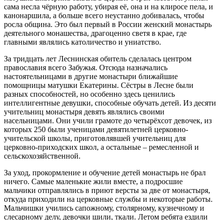
сама несла чёрную работу, убирая её, она и на клиросе пела, и
канонаршила, а больше всего неустанно добивалась, чтобы
росла община. Это был первый в России женский монастырь
деятельного монашества, драгоценно светя в крае, где
главными являлись католичество и униатство.
За тридцать лет Леснинская обитель сделалась центром
православия всего Забужья. Отсюда назначались
настоятельницами в другие монастыри ближайшие
помощницы матушки Екатерины. Сёстры в Лесне были
разных способностей, но особенно здесь ценились
интеллигентные девушки, способные обучать детей. Из десяти
учительниц монастыря девять являлись своими
насельницами. Они учили грамоте до четырёхсот девочек, из
которых 250 были ученицами девятилетней церковно-
учительской школы, приготовлявшей учительниц для
церковно-приходских школ, а остальные – ремесленной и
сельскохозяйственной.
За уход, прокормление и обучение детей монастырь не брал
ничего. Самые маленькие жили вместе, а подросшие
мальчики отправлялись в приют версты за две от монастыря,
откуда приходили на церковные службы и некоторые работы.
Мальчишки учились сапожному, столярному, кузнечному и
слесарному делу, девочки шили, ткали. Летом ребята ездили