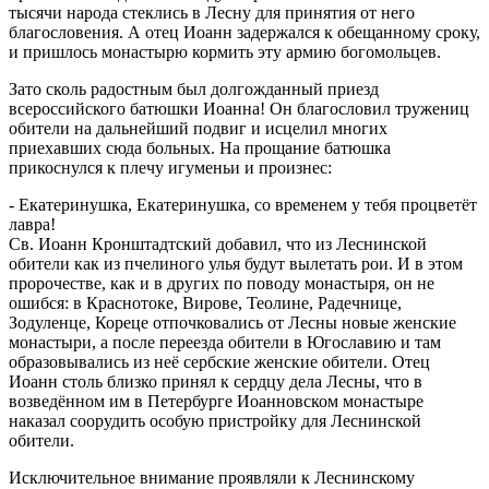
тысячи народа стеклись в Лесну для принятия от него
благословения. А отец Иоанн задержался к обещанному сроку,
и пришлось монастырю кормить эту армию богомольцев.
Зато сколь радостным был долгожданный приезд
всероссийского батюшки Иоанна! Он благословил тружениц
обители на дальнейший подвиг и исцелил многих
приехавших сюда больных. На прощание батюшка
прикоснулся к плечу игуменьи и произнес:
- Екатеринушка, Екатеринушка, со временем у тебя процветёт
лавра!
Св. Иоанн Кронштадтский добавил, что из Леснинской
обители как из пчелиного улья будут вылетать рои. И в этом
пророчестве, как и в других по поводу монастыря, он не
ошибся: в Краснотоке, Вирове, Теолине, Радечнице,
Зодуленце, Кореце отпочковались от Лесны новые женские
монастыри, а после переезда обители в Югославию и там
образовывались из неё сербские женские обители. Отец
Иоанн столь близко принял к сердцу дела Лесны, что в
возведённом им в Петербурге Иоанновском монастыре
наказал соорудить особую пристройку для Леснинской
обители.
Исключительное внимание проявляли к Леснинскому