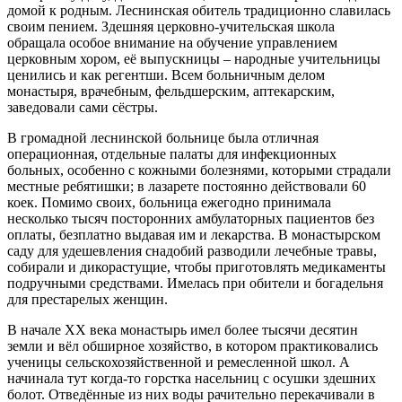
домой к родным. Леснинская обитель традиционно славилась
своим пением. Здешняя церковно-учительская школа
обращала особое внимание на обучение управлением
церковным хором, её выпускницы – народные учительницы
ценились и как регентши. Всем больничным делом
монастыря, врачебным, фельдшерским, аптекарским,
заведовали сами сёстры.
В громадной леснинской больнице была отличная
операционная, отдельные палаты для инфекционных
больных, особенно с кожными болезнями, которыми страдали
местные ребятишки; в лазарете постоянно действовали 60
коек. Помимо своих, больница ежегодно принимала
несколько тысяч посторонних амбулаторных пациентов без
оплаты, безплатно выдавая им и лекарства. В монастырском
саду для удешевления снадобий разводили лечебные травы,
собирали и дикорастущие, чтобы приготовлять медикаменты
подручными средствами. Имелась при обители и богадельня
для престарелых женщин.
В начале XX века монастырь имел более тысячи десятин
земли и вёл обширное хозяйство, в котором практиковались
ученицы сельскохозяйственной и ремесленной школ. А
начинала тут когда-то горстка насельниц с осушки здешних
болот. Отведённые из них воды рачительно перекачивали в