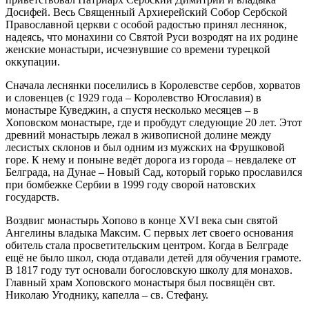
Досифей. Весь Священный Архиерейский Собор Сербской
Православной церкви с особой радостью принял леснянок,
надеясь, что монахини со Святой Руси возродят на их родине
женские монастыри, исчезнувшие со времени турецкой
оккупации.
Сначала леснянки поселились в Королевстве сербов, хорватов
и словенцев (с 1929 года – Королевство Югославия) в
монастыре Куведжин, а спустя несколько месяцев – в
Хоповском монастыре, где и пробудут следующие 20 лет. Этот
древний монастырь лежал в живописной долине между
лесистых склонов и был одним из мужских на Фрушковой
горе. К нему и поныне ведёт дорога из города – невдалеке от
Белграда, на Дунае – Новый Сад, который горько прославился
при бомбежке Сербии в 1999 году сворой натовских
государств.
Воздвиг монастырь Хопово в конце XVI века сын святой
Ангелины владыка Максим. С первых лет своего основания
обитель стала просветительским центром. Когда в Белграде
ещё не было школ, сюда отдавали детей для обучения грамоте.
В 1817 году тут основали богословскую школу для монахов.
Главный храм Хоповского монастыря был посвящён свт.
Николаю Угоднику, капелла – св. Стефану.