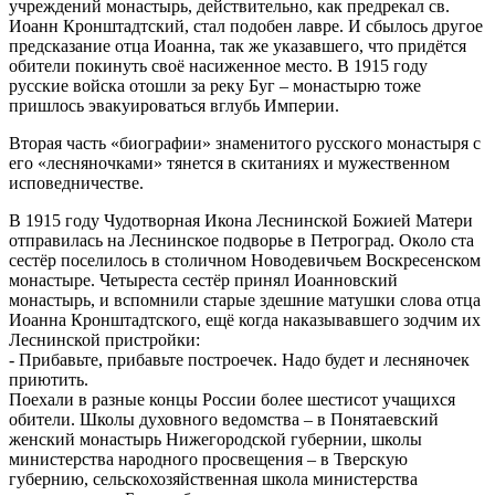
учреждений монастырь, действительно, как предрекал св.
Иоанн Кронштадтский, стал подобен лавре. И сбылось другое
предсказание отца Иоанна, так же указавшего, что придётся
обители покинуть своё насиженное место. В 1915 году
русские войска отошли за реку Буг – монастырю тоже
пришлось эвакуироваться вглубь Империи.
Вторая часть «биографии» знаменитого русского монастыря с
его «лесняночками» тянется в скитаниях и мужественном
исповедничестве.
В 1915 году Чудотворная Икона Леснинской Божией Матери
отправилась на Леснинское подворье в Петроград. Около ста
сестёр поселилось в столичном Новодевичьем Воскресенском
монастыре. Четыреста сестёр принял Иоанновский
монастырь, и вспомнили старые здешние матушки слова отца
Иоанна Кронштадтского, ещё когда наказывавшего зодчим их
Леснинской пристройки:
- Прибавьте, прибавьте построечек. Надо будет и лесняночек
приютить.
Поехали в разные концы России более шестисот учащихся
обители. Школы духовного ведомства – в Понятаевский
женский монастырь Нижегородской губернии, школы
министерства народного просвещения – в Тверскую
губернию, сельскохозяйственная школа министерства