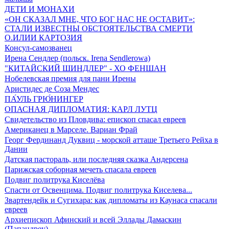
ДЕТИ И МОНАХИ
«ОН СКАЗАЛ МНЕ, ЧТО БОГ НАС НЕ ОСТАВИТ»:
СТАЛИ ИЗВЕСТНЫ ОБСТОЯТЕЛЬСТВА СМЕРТИ
О.ИЛИИ КАРТОЗИЯ
Консул-самозванец
Ирена Сендлер (польск. Irena Sendlerowa)
"КИТАЙСКИЙ ШИНДЛЕР" - ХО ФЕНШАН
Нобелевская премия для пани Ирены
Аристидес де Соза Мендес
ПА́УЛЬ ГРЮ́НИНГЕР
ОПАСНАЯ ДИПЛОМАТИЯ: КАРЛ ЛУТЦ
Свидетельство из Пловдива: епископ спасал евреев
Американец в Марселе. Вариан Фрай
Георг Фердинанд Дуквиц - морской атташе Третьего Рейха в
Дании
Датская пастораль, или последняя сказка Андерсена
Парижская соборная мечеть спасала евреев
Подвиг политрука Киселёва
Спасти от Освенцима. Подвиг политрука Киселева...
Звартендейк и Сугихара: как дипломаты из Каунаса спасали
евреев
Архиепископ Афинский и всей Эллады Дамаскин
(Папандреу)