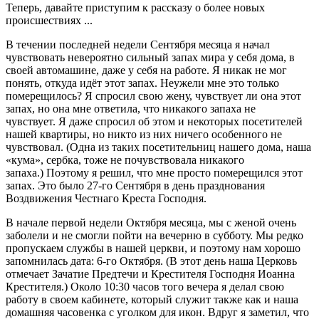
Теперь, давайте приступим к рассказу о более новых
происшествиях ...
В течении последней недели Сентября месяца я начал
чувствовать невероятно сильный запах мира у себя дома, в
своей автомашине, даже у себя на работе. Я никак не мог
понять, откуда идёт этот запах. Неужели мне это только
померещилось? Я спросил свою жену, чувствует ли она этот
запах, но она мне ответила, что никакого запаха не
чувствует. Я даже спросил об этом и некоторых посетителей
нашей квартиры, но никто из них ничего особенного не
чувствовал. (Одна из таких посетительниц нашего дома, наша
«кума», сербка, тоже не почувствовала никакого
запаха.) Поэтому я решил, что мне просто померещился этот
запах. Это было 27-го Сентября в день празднования
Воздвижения Честнаго Креста Господня.
В начале первой недели Октября месяца, мы с женой очень
заболели и не смогли пойти на вечерню в субботу. Мы редко
пропускаем службы в нашей церкви, и поэтому нам хорошо
запомнилась дата: 6-го Октября. (В этот день наша Церковь
отмечает Зачатие Предтечи и Крестителя Господня Иоанна
Крестителя.) Около 10:30 часов того вечера я делал свою
работу в своем кабинете, который служит также как и наша
домашняя часовенка с уголком для икон. Вдруг я заметил, что