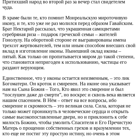
Притихший народ во второй раз за вечер стал свидетелем
чуда.
В храме были те, кто помнит Монреальскую мироточивую
икону, и те, кто уже не раз молился перед образом Гавайским.
Брат Нектарий рассказал, что украшенная самоцветами
серебряная риза – подарок греческой семьи – жителей
Гонолулу. На оборотной стороне ее выгравированы имена
трехсот жертвователей, тем или иным способом внесших свой
вклад в изготовление иконы. Нынешний оклад иконы –
пятый. Как только он пропитывается миром до такой степени,
что становится непригоден к использованию, частицы его
раздают верующим.
Единственное, что у иконы остается неизменным, ‒ это лик
Богоматери. Он кроток и смиренен. На иконе она указывает
нам на Сына Божия – Того, Кто явил это смирение и был
“послушен даже до смерти”, но воскрес и сквозь века является
нашим спасением. В Нём – ответ на все вопросы, ибо
смирение и скромность – это великая сила. Сила, которая не
только может проникнуть в человеческие сердца и открыть
самые высокопоставленные двери, но и приклонить к себе
милость Божию, чтобы умолить Спасителя и Его Пречистую
Матерь о прощении собственных грехов и вразумлении тех,
кто еще не постиг эту простую истину, но очень в этом