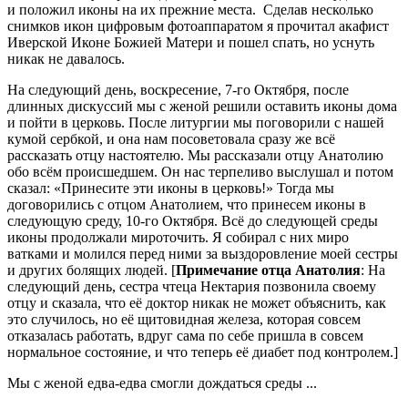
и положил иконы на их прежние места. Сделав несколько
снимков икон цифровым фотоаппаратом я прочитал акафист
Иверской Иконе Божией Матери и пошел спать, но уснуть
никак не давалось.
На следующий день, воскресение, 7-го Октября, после
длинных дискуссий мы с женой решили оставить иконы дома
и пойти в церковь. После литургии мы поговорили с нашей
кумой сербкой, и она нам посоветовала сразу же всё
рассказать отцу настоятелю. Мы рассказали отцу Анатолию
обо всём происшедшем. Он нас терпеливо выслушал и потом
сказал: «Принесите эти иконы в церковь!» Тогда мы
договорились с отцом Анатолием, что принесем иконы в
следующую среду, 10-го Октября. Всё до следующей среды
иконы продолжали мироточить. Я собирал с них миро
ватками и молился перед ними за выздоровление моей сестры
и других болящих людей. [
Примечание отца Анатолия
: На
следующий день, сестра чтеца Нектария позвонила своему
отцу и сказала, что её доктор никак не может объяснить, как
это случилось, но её щитовидная железа, которая совсем
отказалась работать, вдруг сама по себе пришла в совсем
нормальное состояние, и что теперь её диабет под контролем.]
Мы с женой едва-едва смогли дождаться среды ...