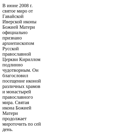
В июне 2008 г.
святое миро от
Гавайской
Иверской иконы
Божией Матери
официально
признано
архиепископом
Русской
православной
Церкви Кириллом
подлинно
чудотворным. Он
благословил
посещение иконой
различных храмов
и монастырей
православного
мира. Святая
икона Божией
Матери
продолжает
мироточить по сей
день.