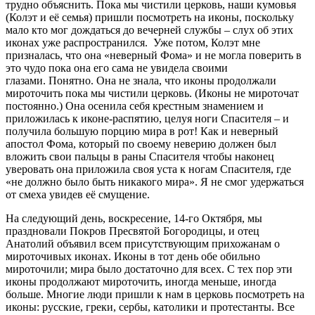
трудно объяснить. Пока мы чистили церковь, наши кумовья
(Колэт и её семья) пришли посмотреть на иконы, поскольку
мало кто мог дождаться до вечерней службы – слух об этих
иконах уже распространился. Уже потом, Колэт мне
призналась, что она «неверный Фома» и не могла поверить в
это чудо пока она его сама не увидела своими
глазами. Понятно. Она не знала, что иконы продолжали
мироточить пока мы чистили церковь. (Иконы не мироточат
постоянно.) Она осенила себя крестным знамением и
приложилась к иконе-распятию, целуя ноги Спасителя – и
получила большую порцию мира в рот! Как и неверный
апостол Фома, который по своему неверию должен был
вложить свои пальцы в раны Спасителя чтобы наконец
уверовать она приложила своя уста к ногам Спасителя, где
«не должно было быть никакого мира». Я не смог удержаться
от смеха увидев её смущение.
На следующий день, воскресение, 14-го Октября, мы
праздновали Покров Пресвятой Богородицы, и отец
Анатолий объявил всем присутствующим прихожанам о
мироточивых иконах. Иконы в тот день обе обильно
мироточили; мира было достаточно для всех. С тех пор эти
иконы продолжают мироточить, иногда меньше, иногда
больше. Многие люди пришли к нам в церковь посмотреть на
иконы: русские, греки, сербы, католики и протестанты. Все