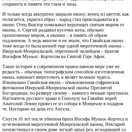
сохранить в памяти эти глаза и лица.
И только когда аккуратно закрыли икону; венец из цветов, как
полагается, украсил образ – народ стал прикладываться к
иконе. Отец Виктор помазывал верующих святым миром от
иконы, о. Сергий раздавал кусочки ваты, обильно
пропитанные миром, и иконки – в память об образе
подлинном. А ведь многие и не знали, что Гавайская икона
тоже когда-то была копией еще одной мироточивой иконы –
Иверской-Монреальской, обретенной чилийцем – братом
Иосифом Муньос- Кортесом на Святой Горе Афон.
Такие истории в современном православном мире уже не
редкость – обычная, типографским способом изготовленная
икона, начинает мироточить и являет великие чудеса.
Изначально Гавайская икона – обыкновенная софринская
фотокопия Иверской-Монреальской иконы Пресвятой
Богородицы, по размеру своему – намного меньше оригинала.
Настоятель русского храма в Гонолулу на Гавайях иерей
Анатолий Левин привез ее из собора в Монреале в подарок
чт. Нектарию на день его Ангела.
Спустя 10 лет после убиения брата Иосифа Муньос-Кортеса и
исчезновения мироточивой Монреальской иконы, Нектарий
почувствовал в своем доме легкий запах роз, исходивший со