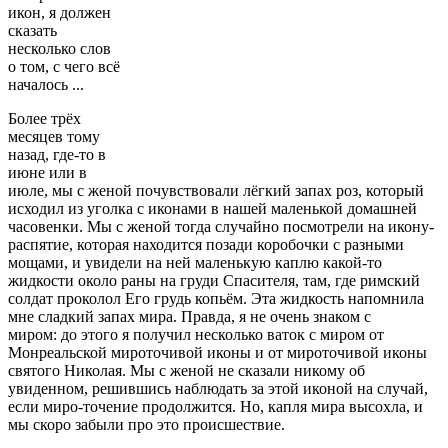
икон, я должен
сказать
несколько слов
о том, с чего всё
началось ...
Более трёх
месяцев тому
назад, где-то в
июне или в
июле, мы с женой почувствовали лёгкий запах роз, который
исходил из уголка с иконами в нашей маленькой домашней
часовенки. Мы с женой тогда случайно посмотрели на икону-
распятие, которая находится позади коробочки с разными
мощами, и увидели на ней маленькую каплю какой-то
жидкости около раны на груди Спасителя, там, где римский
солдат проколол Его грудь копьём. Эта жидкость напомнила
мне сладкий запах мира. Правда, я не очень знаком с
миром: до этого я получил несколько ваток с миром от
Монреальской мироточивой иконы и от мироточивой иконы
святого Николая. Мы с женой не сказали никому об
увиденном, решившись наблюдать за этой иконой на случай,
если миро-точение продолжится. Но, капля мира высохла, и
мы скоро забыли про это происшествие.