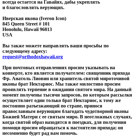
всегда остается на Гавайях, дабы укреплять
и
благословлять
верующих.
Иверская икона (Iveron Icon)
845 Queen Street # 101
Honolulu, Hawaii 96813
USA
Вы также можете направлять ваши просьбы по
следующему адресу:
request@orthodoxhawaii.org
При почтовых отправлениях просим указывать на
конверте, кто является получателем: священник прихода
Фр. Анатоль Лиовин или хранитель святой мироточивой
иконы брат Нектариос. Мы также милостиво просим
проявлять терпение в ожидании святого мира. На данный
момент получены тысячи запросов, по которым рассылки
осуществляет один только брат Нектариос, к тому же
постоянно разъезжающий по стране, принося
православным верующим благодать чудотворной иконы
Божией Матери с ее святым миро. В неотложных случаях,
когда святой образ находятся в поездках, для получения
помощи просим обращаться к настоятелю прихода; он
несомненно будет рад вам помочь.