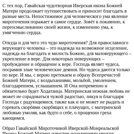
С тех пор, Гавайская чудотворная Иверская икона Божией
Матери продолжает путешествовать и приносит благодать в
разные места. Непостижимое для человеческого ума явление
мироточения поражает в самое сердце. Зовёт к покаянию, к
переосмысливанию своей жизни, к изменению ума, к
умягчению сердца.
Откуда и для чего это чудо мироточения? Для православного
верующего человека – это надежда на возможное исцеление,
надежда на благодать и милость Божию, для маловерующего –
укрепление в вере. Для некоторых неверующих –
пробуждение и обращение к вере. Господь являет чудеса,
посрамив злые человеческие деяния. Но чудеса даются только
по вере. И мы, с верою претекаем и образу Всепречистой
Божией Матери, с воздыханиями, мольбой, умолением,
благодарением, услышанием. И Она непременно и
обязательно будет Ходатаица. Материнская нежная любовь не
может не сорадоваться чужой радостью, ликуя и благодаря
Господа с радующимися, также как и не может не рыдать и
горевать скорбями скорбящих и плачущих, с материнской
любовью умоляя, как будто о себе, о прощении греха
кающимся.
Образ Гавайской Мироточивой Иверской-Монреальской
Иконы Божией Матери известен исцелениями многих