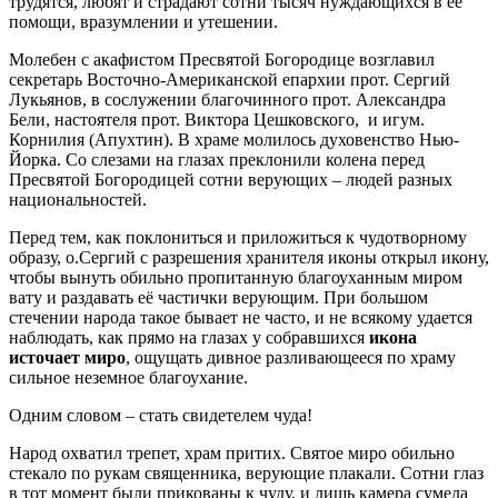
трудятся, любят и страдают сотни тысяч нуждающихся в ее
помощи, вразумлении и утешении.
Молебен с акафистом Пресвятой Богородице возглавил
секретарь Восточно-Американской епархии прот. Сергий
Лукьянов, в сослужении благочинного прот. Александра
Бели, настоятеля прот. Виктора Цешковского, и игум.
Корнилия (Апухтин). В храме молилось духовенство Нью-
Йорка. Со слезами на глазах преклонили колена перед
Пресвятой Богородицей сотни верующих – людей разных
национальностей.
Перед тем, как поклониться и приложиться к чудотворному
образу, о.Сергий с разрешения хранителя иконы открыл икону,
чтобы вынуть обильно пропитанную благоуханным миром
вату и раздавать её частички верующим. При большом
стечении народа такое бывает не часто, и не всякому удается
наблюдать, как прямо на глазах у собравшихся
икона
источает миро
, ощущать дивное разливающееся по храму
сильное неземное благоухание.
Одним словом – стать свидетелем чуда!
Народ охватил трепет, храм притих. Святое миро обильно
стекало по рукам священника, верующие плакали. Сотни глаз
в тот момент были прикованы к чуду, и лишь камера сумела