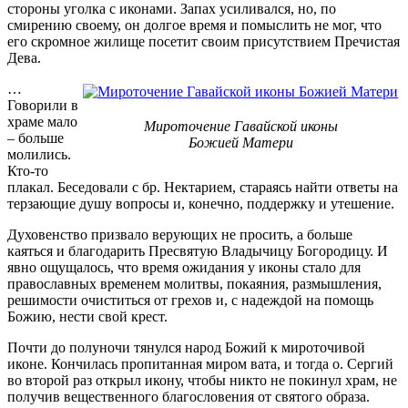
стороны уголка с иконами. Запах усиливался, но, по
смирению своему, он долгое время и помыслить не мог, что
его скромное жилище посетит своим присутствием Пречистая
Дева.
…
Говорили в
храме мало
Мироточение Гавайской иконы
– больше
Божией Матери
молились.
Кто-то
плакал. Беседовали с бр. Нектарием, стараясь найти ответы на
терзающие душу вопросы и, конечно, поддержку и утешение.
Духовенство призвало верующих не просить, а больше
каяться и благодарить Пресвятую Владычицу Богородицу. И
явно ощущалось, что время ожидания у иконы стало для
православных временем молитвы, покаяния, размышления,
решимости очиститься от грехов и, с надеждой на помощь
Божию, нести свой крест.
Почти до полуночи тянулся народ Божий к мироточивой
иконе. Кончилась пропитанная миром вата, и тогда о. Сергий
во второй раз открыл икону, чтобы никто не покинул храм, не
получив вещественного благословения от святого образа.