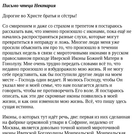
Письмо чтеца Нектария
Дорогие во Христе братья и сёстры!
Со смирением и даже со страхом и трепетом я постараюсь
рассказать вам, что именно произошло с иконами, пока ещё не
начались распространяться разные слухи, которые могут
превратиться в неправду и ложь. Многие люди меня уже
просили объяснить им про то, что произошло в течении
прошлых недель в связи с мироточивыми иконами в русском
православном приходе Иверской Иконы Божией Матери в
Гонолулу. Мне очень трудно передать словами всё то, что
недавно произошло и взбудоражило мою жизнь. Я не могу
себе представить, как бы поступили другие люди на моем
месте – Господь один ведает. Я молюсь Господу, чтобы Он
указал мне и моей семье, что нам полагается делать и
говорить, чтобы не противоречить Его воле. Я постараюсь
описать, как эти две скромные иконы появились в моей
жизни, и как они изменили мою жизнь. Всё, что пишу здесь
сущая истинна.
Иконы, о которых тут идёт речь, две: первая из них сделанная
на фабрике церковной утвари в Софрине, недалеко от
Москвы, является довольно точной копией мироточивой
иконы Иверской Богородицы Монреальской. Монреальская