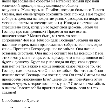
наши православные собратья на материке забыли про наш
маленький приход и нашу маленькую общину
верующих. Живя здесь на Гавайях, посреди большого Тихого
Океана, нам очень трудно сохранить свой приход. Нам трудно
собирать средства на покрытие разных расходов, на покрытие
месячной платы за помещение, и т.д. Иногда я в отчаянии
спрашиваю себя, когда у нас будет своя церковь. Забыл ли
Господь про нас грешных? Придется ли нам всегда
нищенствовать? Может быть, мы чем- то очень
согрешили? Чем мы Тебя обидели Господи? Забыли ли про
нас наши иереи, наши православные собратья или нет, одно
ясно – Пресвятая Богородица нас не забыла. Она нас не
оставила сиротами. Она нас не оставит без Ея помощи! Из-за
этих икон у меня теперь есть надежда, что в конце концов всё
будет к лучшему. Будет ли у нас когда ни будь своя церковь
или нет, не так важно в конце концов; самое главное то, что
Господь нам показал, что Он нас не забыл. Вот что нам было
нужнее всего! Господь нам показал, что Он есть! Смеем ли мы
пренебречь откровению Его? Смеем ли мы пренебречь этим
дивным чудом, которое появилось у нас? Смеем ли мы забыть
о нашем Спасителе? Да простит нам Господь, если мы так
сделаем!
С любовью во Христе,