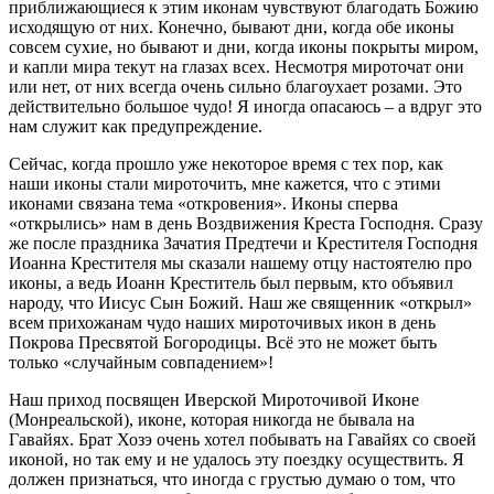
приближающиеся к этим иконам чувствуют благодать Божию
исходящую от них. Конечно, бывают дни, когда обе иконы
совсем сухие, но бывают и дни, когда иконы покрыты миром,
и капли мира текут на глазах всех. Несмотря мироточат они
или нет, от них всегда очень сильно благоухает розами. Это
действительно большое чудо! Я иногда опасаюсь – а вдруг это
нам служит как предупреждение.
Сейчас, когда прошло уже некоторое время с тех пор, как
наши иконы стали мироточить, мне кажется, что с этими
иконами связана тема «откровения». Иконы сперва
«открылись» нам в день Воздвижения Креста Господня. Сразу
же после праздника Зачатия Предтечи и Крестителя Господня
Иоанна Крестителя мы сказали нашему отцу настоятелю про
иконы, а ведь Иоанн Креститель был первым, кто объявил
народу, что Иисус Сын Божий. Наш же священник «открыл»
всем прихожанам чудо наших мироточивых икон в день
Покрова Пресвятой Богородицы. Всё это не может быть
только «случайным совпадением»!
Наш приход посвящен Иверской Мироточивой Иконе
(Монреальской), иконе, которая никогда не бывала на
Гавайях. Брат Хозэ очень хотел побывать на Гавайях со своей
иконой, но так ему и не удалось эту поездку осуществить. Я
должен признаться, что иногда с грустью думаю о том, что