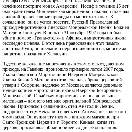
Иосифа (Хосе Муньос-Кортес, исп. Jose Muñoz-Cortes, в
келейном постриге монах Амвросий). Иосиф в течение 15 лет
был хранителем Монреальская мироточивой иконы и посещал
с иконой православные приходы во многих странах. К
сожалению, он не успел посетить Русский Православный
приход Мироточивой Иверской-Монреальской Иконы Божией
Матери в Гонолулу. В ночь на 31 октября 1997 года он был
убит в номере «Гранд-отеля» в Афинах, а мироточивая икона
бесследно исчезла. В этот день православные чтят память
апостола Луки, по преданию первого иконописца, многие же
напротив, празднуют Хеллоуин.
Чудесное же явление мироточения в этом столь отдаленном
приходе, на Гавайях, произошло примерно летом 2007 года.
Икона Гавайской Мироточивой Иверской-Монреальской
Иконы Божией Матери изготовлена на фабрике церковной
утвари в Софрине, недалеко от Москвы, является довольно
точной копией мироточивой иконы Иверской Богородицы
Монреальской. Гавайская мироточивая икона довольно
маленькая – намного меньше оригинальной Монреальской
иконы. Приходской священник, отец Анатолий Лёвин,
подарил её чтецу Нектарию в день его Ангела, несколько лет
тому назад. Он купил эту икону в книжном магазине при
Свято-Троицкой Церкви в г. Торонто, Канада, когда эта
церковь прославляла 50-ый юбилей со дня её основания.