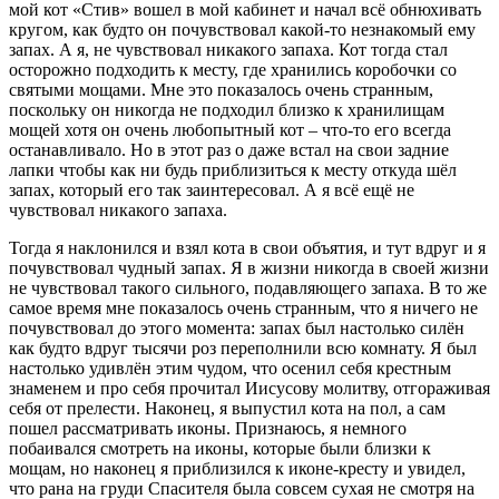
мой кот «Стив» вошел в мой кабинет и начал всё обнюхивать
кругом, как будто он почувствовал какой-то незнакомый ему
запах. А я, не чувствовал никакого запаха. Кот тогда стал
осторожно подходить к месту, где хранились коробочки со
святыми мощами. Мне это показалось очень странным,
поскольку он никогда не подходил близко к хранилищам
мощей хотя он очень любопытный кот – что-то его всегда
останавливало. Но в этот раз о даже встал на свои задние
лапки чтобы как ни будь приблизиться к месту откуда шёл
запах, который его так заинтересовал. А я всё ещё не
чувствовал никакого запаха.
Тогда я наклонился и взял кота в свои объятия, и тут вдруг и я
почувствовал чудный запах. Я в жизни никогда в своей жизни
не чувствовал такого сильного, подавляющего запаха. В то же
самое время мне показалось очень странным, что я ничего не
почувствовал до этого момента: запах был настолько силён
как будто вдруг тысячи роз переполнили всю комнату. Я был
настолько удивлён этим чудом, что осенил себя крестным
знаменем и про себя прочитал Иисусову молитву, отгораживая
себя от прелести. Наконец, я выпустил кота на пол, а сам
пошел рассматривать иконы. Признаюсь, я немного
побаивался смотреть на иконы, которые были близки к
мощам, но наконец я приблизился к иконе-кресту и увидел,
что рана на груди Спасителя была совсем сухая не смотря на