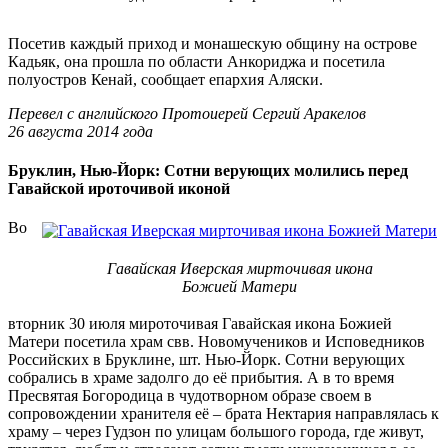
Посетив каждый приход и монашескую общину на острове
Кадьяк, она прошла по области Анкориджа и посетила
полуостров Кенай, сообщает епархия Аляски.
Перевел с английского Протоиерей Сергий Аракелов
26 августа 2014 года
Бруклин, Нью-Йорк: Сотни верующих молились перед
Гавайской ироточивой иконой
Во
Гавайская Иверская мирточивая икона
Божией Матери
вторник 30 июля мироточивая Гавайская икона Божией
Матери посетила храм свв. Новомучеников и Исповедников
Российских в Бруклине, шт. Нью-Йорк. Сотни верующих
собрались в храме задолго до её прибытия. А в то время
Пресвятая Богородица в чудотворном образе своем в
сопровождении хранителя её – брата Нектария направлялась к
храму – через Гудзон по улицам большого города, где живут,