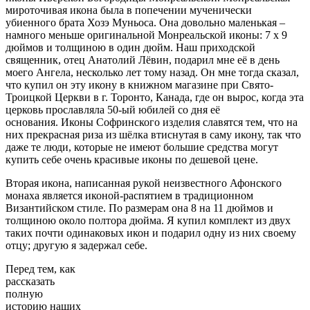
мироточивая икона была в попечении мученически
убиенного брата Хозэ Муньоса. Она довольно маленькая –
намного меньше оригинальной Монреальской иконы: 7 х 9
дюймов и толщиною в один дюйм. Наш приходской
священник, отец Анатолий Лёвин, подарил мне её в день
моего Ангела, несколько лет тому назад. Он мне тогда сказал,
что купил он эту икону в книжном магазине при Свято-
Троицкой Церкви в г. Торонто, Канада, где он вырос, когда эта
церковь прославляла 50-ый юбилей со дня её
основания. Иконы Софринского изделия славятся тем, что на
них прекрасная риза из шёлка втиснутая в саму икону, так что
даже те люди, которые не имеют большие средства могут
купить себе очень красивые иконы по дешевой цене.
Вторая икона, написанная рукой неизвестного Афонского
монаха является иконой-распятием в традиционном
Византийском стиле. По размерам она 8 на 11 дюймов и
толщиною около полтора дюйма. Я купил комплект из двух
таких почти одинаковых икон и подарил одну из них своему
отцу; другую я задержал себе.
Перед тем, как
рассказать
полную
историю наших