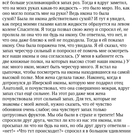
всё больше усиливающийся запах роз. Тогда я вдруг заметил,
что на моих руках какая-то жидкость – это было миро. Но, как
оно могло попасть мне на руки? Ведь икона то была
сухой? Была ли икона действительно сухой? И тут я увидел,
как перед моими глазами капля жидкости образуется на левом
колене Спасителя. Я тогда позвал свою жену и спросил её, не
пролила ли она что ни будь на икону. Он ответила, что нет, и
что она даже близко к ней не подходила. Тогда я ей показал
икону. Она была поражена тем, что увидала. Я ей сказал, что
запах чересчур сильный и попросил её помочь мне осмотреть
все наши иконы и она согласилась. (У меня в кабинете есть
две книжные полки, на которых высоко стоят наши иконы.) У
нас много икон, может быть чересчур много. Я встал на
цыпочки, чтобы посмотреть на иконы находившиеся на самой
высокой полке. Моя жена сделала также. Наконец, когда я
дотронулся до Иверской иконы, которую мне подарил отец
Анатолий, и почувствовал, что она совершенно мокрая, вдруг
запах стал ещё сильнее. На этот раз даже моя жена
почувствовала этот сильный запах. Для тех, которые не
знакомы с моей женой, нужно сказать, что её чувство
обоняния очень слабое; она чувствует запах только
цитрусовых фруктов. Мы оба были в страхе и трепете! Мы
спросили друг друга, чистил ли кто из нас эти иконы, или
просыпал ли что ни будь на них, но оба друг другу ответили –
«нет!» «Что тут происходит?» спросил я в большом удивлении