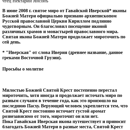
чтец Нектарий Янсонъ
В июне 2008 г. святое миро от Гавайской Иверской* иконы
Божией Матери официально признано архиепископом
Русской православной Церкви Кириллом подлинно
чудотворным. Он благословил посещение иконой
различных храмов и монастырей православного мира.
Святая икона Божией Матери продолжает мироточить по
сей день.
* "Иверская" от слова Иверия (древнее название, данное
греками Восточной Грузии).
Просьбы о молитве
Милостью Божией Святой Крест постепенно перестал
мироточить, хотя иногда и продолжает источать миро по
разным случаям
в
течение года, как это произошло на
последнюю Пасху. Верующий человек
укрепляется тем, что
Святой Крест постоянно источает густой аромат
роз
независимо от того, мироточит он или нет.
Пока
Гавайская Иверская икона
путешествует и приносит
благодать Божией Матери в разные места, Святой
Крест