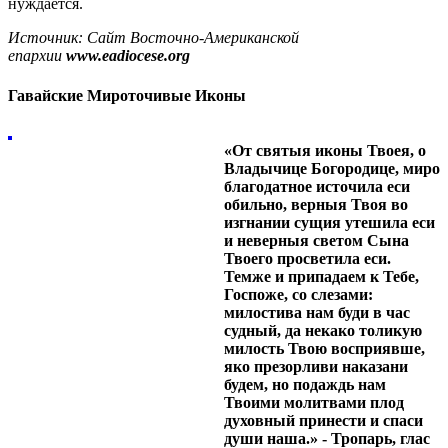
нуждается.
Источник: Сайт Восточно-Американской
епархии
www.eadiocese.org
Гавайские Mироточивые Иконы
«От святыя иконы Твоея, о
Владычице Богородице, миро
благодатное источила еси
обильно, верныя Твоя во
изгнании сущия утешила еси
и неверныя светом Сына
Твоего просветила еси.
Темже и припадаем к Тебе,
Госпоже, со слезами:
милостива нам буди в час
судный, да некако толикую
милость Твою восприявше,
яко презорливи наказани
будем, но подаждь нам
Твоими молитвами плод
духовный принести и спаси
души наша.» - Тропарь, глас