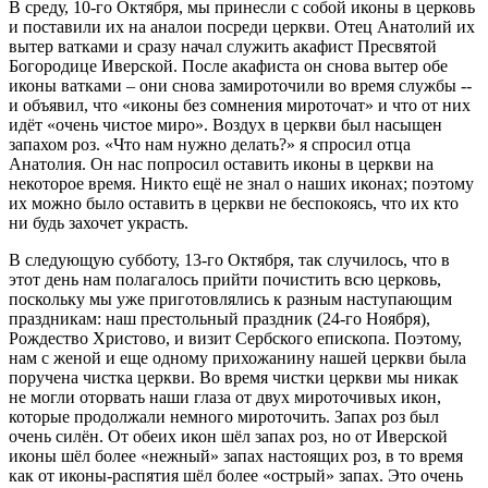
В среду, 10-го Октября, мы принесли с собой иконы в церковь
и поставили их на аналои посреди церкви. Отец Анатолий их
вытер ватками и сразу начал служить акафист Пресвятой
Богородице Иверской. После акафиста он снова вытер обе
иконы ватками – они снова замироточили во время службы --
и объявил, что «иконы без сомнения мироточат» и что от них
идёт «очень чистое миро». Воздух в церкви был насыщен
запахом роз. «Что нам нужно делать?» я спросил отца
Анатолия. Он нас попросил оставить иконы в церкви на
некоторое время. Никто ещё не знал о наших иконах; поэтому
их можно было оставить в церкви не беспокоясь, что их кто
ни будь захочет украсть.
В следующую субботу, 13-го Октября, так случилось, что в
этот день нам полагалось прийти почистить всю церковь,
поскольку мы уже приготовлялись к разным наступающим
праздникам: наш престольный праздник (24-го Ноября),
Рождество Христово, и визит Сербского епископа. Поэтому,
нам с женой и еще одному прихожанину нашей церкви была
поручена чистка церкви. Во время чистки церкви мы никак
не могли оторвать наши глаза от двух мироточивых икон,
которые продолжали немного мироточить. Запах роз был
очень силён. От обеих икон шёл запах роз, но от Иверской
иконы шёл более «нежный» запах настоящих роз, в то время
как от иконы-распятия шёл более «острый» запах. Это очень