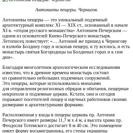
Антониевы пещеры. Чернигов.
Антониевы пещеры — это уникальный подземный
архитектурный комплекс ХІ — ХІХ ст., основанный в начале
ХІ в. «отцом русского монашества» Антонием Печерским —
одним из основателей Киево-Печерского монастыря.
Летописец повествует: «… Антоний же пришед к Чернигову
и взлюби Болдину гору и ископав пещеру, и ту вселись, и есть
монастырь святыя Богородицы на Болдиных горах и к сим
дни».
Благодаря многолетним археологическим исследованиям
известно, что в древние времена монастырь состоял
из сравнительно небольших подземных сооружений.
Это пещеры, которые использовались монахами
для отправления религиозных обрядов и обитания, пещерные
некрополи и подземные церкви. Кстати, они и сегодня
поражают посетителей пещер и научных работников своими
размерами и архитектурными формами.
Расположенная у входа в пещеры церковь пр. Антония
Печерского имеет размеры 11,7 м х 4 м, а высота храма пр.
Феодосия Тотемского достигает 8 м 40 см. Это помещение
имеет форму восьмигранника, его стены украшены