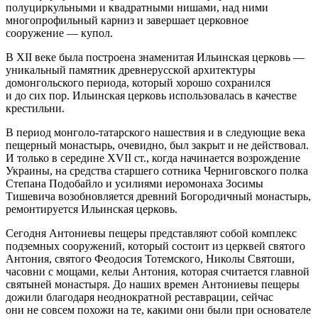
полуциркульными и квадратными нишами, над ними
многопрофильный карниз и завершает церковное
сооружение — купол.
В XII веке была построена знаменитая Ильинская церковь —
уникальный памятник древнерусской архитектуры
домонгольского периода, который хорошо сохранился
и до сих пор. Ильинская церковь использовалась в качестве
крестильни.
В период монголо-татарского нашествия и в следующие века
пещерный монастырь, очевидно, был закрыт и не действовал.
И только в середине ХVІІ ст., когда начинается возрождение
Украины, на средства старшего сотника Черниговского полка
Степана Подобайло и усилиями иеромонаха Зосимы
Тишевича возобновляется древний Богородичный монастырь,
ремонтируется Ильинская церковь.
Сегодня Антониевы пещеры представляют собой комплекс
подземных сооружений, который состоит из церквей святого
Антония, святого Феодосия Тотемского, Николы Святоши,
часовни с мощами, кельи Антония, которая считается главной
святыней монастыря. До наших времен Антониевы пещеры
дожили благодаря неоднократной реставрации, сейчас
они не совсем похожи на те, какими они были при основателе