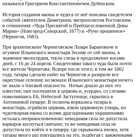
назывался Григорием Константиновичем Дубенским.
История создания иконы и чудеса от неё описаны свидетелем
событий святителем Димитрием, митрополитом Ростовским,
в сочинениях «Чуда Пресвятой и Преблагословенной Девы
Марии» (Новгород-Северский, 1677) и «Руно орошенное»
(Чернигов, 1683).
При архиепископе Черниговском Лазаре Барановиче и
игумене Ильинского монастыря Зосиме от сей иконы, в
знамение милосердия, текли слезы в продолжение восьми
дней, с 16 до 24 апреля. Свидетелями такого чуда были почти
все жители Чернигова. Вскоре после этого, в том же 1662
году, татары сделали набег на Чернигов и разорили все
окрестные селения; но монахи Ильинского монастыря ничего
не знали о близкой опасности. Ночью дошло до них это
известие; они поспешили в церковь и, усердно, со слезами
помолившись Ей, Небесной Заступнице, скрылись в
Антониевой пещере. В полночь ворвались татары в
монастырь, ограбили церковь, взяли церковную утварь, но
чудотворная икона со всеми драгоценными украшениями
осталась неприкосновенною: невидимая сила не допустила
варваров коснуться святыни; та же невидимая сила не
допустила их войти и в пещеру, где скрывались иноки, хотя
татары много раз покушались на это, подбегая с зажженными