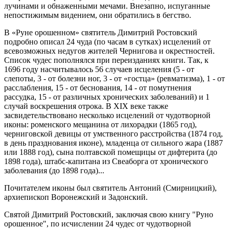
лучинами и обнаженными мечами. Внезапно, испуганные
непостижимым видением, они обратились в бегство.
В «Руне орошенном» святитель Димитрий Ростовский
подробно описал 24 чуда (по часам в сутках) исцелений от
всевозможных недугов жителей Чернигова и окрестностей.
Список чудес пополнялся при переизданиях книги. Так, к
1696 году насчитывалось 56 случаев исцеления (5 - от
слепоты, 3 - от болезни ног, 3 - от «гостца» (ревматизма), 1 - от
расслабления, 15 - от беснования, 14 - от помутнения
рассудка, 15 - от различных хронических заболеваний) и 1
случай воскрешения отрока. В XIX веке также
засвидетельствовано несколько исцелений от чудотворной
иконы: роменского мещанина от лихорадки (1865 год),
черниговской девицы от умственного расстройства (1874 год,
в день празднования иконе), младенца от сильного жара (1887
или 1888 год), сына полтавской помещицы от дифтерита (до
1898 года), штабс-капитана из Свеаборга от хронического
заболевания (до 1898 года)...
Почитателем иконы был святитель Антоний (Смирницкий),
архиепископ Воронежский и Задонский.
Святой Димитрий Ростовский, заключая свою книгу "Руно
орошенное", по исчислении 24 чудес от чудотворной