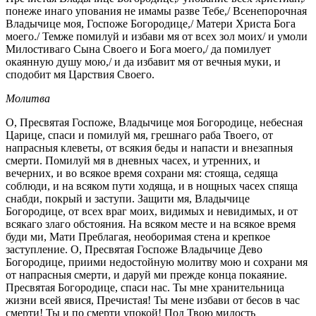
понеже инаго упования не имамы разве Тебе,/ Всенепорочная
Владычице моя, Госпоже Богородице,/ Матери Христа Бога
моего./ Темже помилуй и избави мя от всех зол моих/ и умоли
Милостиваго Сына Своего и Бога моего,/ да помилует
окаянную душу мою,/ и да избавит мя от вечныя муки, и
сподобит мя Царствия Своего.
Молитва
О, Пресвятая Госпоже, Владычице моя Богородице, небесная
Царице, спаси и помилуй мя, грешнаго раба Твоего, от
напрасныя клеветы, от всякия беды и напасти и внезапныя
смерти. Помилуй мя в дневных часех, и утренних, и
вечерних, и во всякое время сохрани мя: стояща, седяща
соблюди, и на всяком пути ходяща, и в нощных часех спяща
снабди, покрый и заступи. Защити мя, Владычице
Богородице, от всех враг моих, видимых и невидимых, и от
всякаго злаго обстояния. На всяком месте и на всякое время
буди ми, Мати Преблагая, необоримая стена и крепкое
заступление. О, Пресвятая Госпоже Владычице Дево
Богородице, приими недостойную молитву мою и сохрани мя
от напрасныя смерти, и даруй ми прежде конца покаяние.
Пресвятая Богородице, спаси нас. Ты мне хранительница
жизни всей явися, Пречистая! Ты мене избави от бесов в час
смерти! Ты и по смерти упокой! Под Твою милость