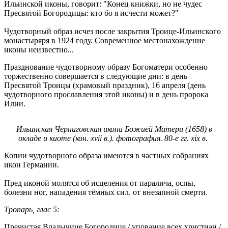
Ильинской иконы, говорит: "Конец книжки, но не чудес
Пресвятой Богородицы: кто бо я исчести может?"
Чудотворный образ исчез после закрытия Троице-Ильинского
монастыряря в 1924 году. Современное местонахождение
иконы неизвестно...
Празднование чудотворному образу Богоматери особенно
торжественно совершается в следующие дни: в день
Пресвятой Троицы (храмовый праздник), 16 апреля (день
чудотворного прославления этой иконы) и в день пророка
Илии.
Ильинская Черниговская икона Божией Матери (1658) в
окладе и киоте (кон. xvii в.). фотография. 80-е гг. xix в.
Копии чудотворного образа имеются в частных собраниях
икон Германии.
Пред иконой молятся об исцеления от паралича, оспы,
болезни ног, нападения тёмных сил. от внезапной смерти.
Тропарь, глас 5:
Пречистая Владычице Богородице,/ упование всех христиан,/