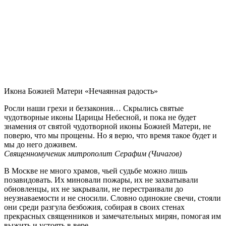
Икона Божией Матери «Нечаянная радость»
Росли наши грехи и беззакония… Скрылись святые
чудотворные иконы Царицы Небесной, и пока не будет
знамения от святой чудотворной иконы Божией Матери, не
поверю, что мы прощены. Но я верю, что время такое будет и
мы до него доживем.
Священномученик митрополит Серафим (Чичагов)
В Москве не много храмов, чьей судьбе можно лишь
позавидовать. Их миновали пожары, их не захватывали
обновленцы, их не закрывали, не перестраивали до
неузнаваемости и не сносили. Словно одинокие свечи, стояли
они среди разгула безбожия, собирая в своих стенах
прекрасных священников и замечательных мирян, помогая им
выжить и устоять в вере…