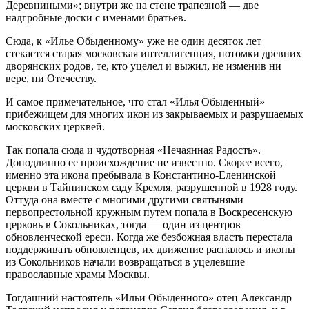
Деревниными»; внутри же на стене трапезной — две
надгробные доски с именами братьев.
Сюда, к «Илье Обыденному» уже не один десяток лет
стекается старая московская интеллигенция, потомки древних
дворянских родов, те, кто уцелел и выжил, не изменив ни
вере, ни Отечеству.
И самое примечательное, что стал «Илья Обыденный»
прибежищем для многих икон из закрываемых и разрушаемых
московских церквей.
Так попала сюда и чудотворная «Нечаянная Радость».
Доподлинно ее происхождение не известно. Скорее всего,
именно эта икона пребывала в Константино-Еленинской
церкви в Тайнинском саду Кремля, разрушенной в 1928 году.
Оттуда она вместе с многими другими святынями
первопрестольной кружным путем попала в Воскресенскую
церковь в Сокольниках, тогда — один из центров
обновленческой ереси. Когда же безбожная власть перестала
поддерживать обновленцев, их движение распалось и иконы
из Сокольников начали возвращаться в уцелевшие
православные храмы Москвы.
Тогдашний настоятель «Ильи Обыденного» отец Александр