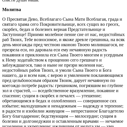
Молитва
О Пресвятая Дево, Всеблагаго Сына Мати Всеблагая, града и
святаго храма сего Покровительнице, всех сущих во гресех,
скорбех, бедах и болезнех верная Предстательнице и
Заступнице! Приими молебное пение сие от нас, недостойных
раб Твоих, Тебе возносимое, и якоже древле грешника, на всяк
день многажды пред честною иконою Твоею молившагося, не
презрела еси, но даровала еси ему нечаянную радость
покаяния и приклонила еси Сына Твоего многим и усердным
к Нему ходатайством к прощению сего грешнаго и
заблуждшагося, тако и ныне не презри моления нас,
недостойных рабов Твоих, и умоли Сына Твоего и Бога
нашего, да и всем нам, с верою и умилением покланяющимся
пред цельбоносным образом Твоим, дарует нечаянную по
коегождо потребе радость: грешником, погрязшим во глубине
зол и страстей, — вседейственное вразумление, покаяние и
спасение; сущим в скорбех и печалех — утешение;
обретающимся в бедах и озлоблениих — совершенное сих
избытие; малодушным и ненадежным — надежду и терпение;
в радости и изобилии живущим — непрестанное Благодетелю
Богу благодарение; бедствующим — милосердие; сущим в
болезни и долгонедужии и оставленным врачами — нечаемое
исцеление и укрепление; иждившим от недуга ум — ума