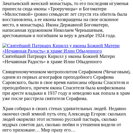
Зачатьевский женский монастырь, то его последняя игуменья
принесла сюда иконы «Троеручицы» и Богоматери
«Милостивой» (ровно семьдесят лет спустя эта обитель была
восстановлена, а ее иконы возвращены на свое исконное
место, в монастырь). Икона Державной Богоматери,
написанная художником Николаем Чернышевым,
арестованным и погибшим за веру в декабре 1924 года.
Святейший Патриарх Кирилл у иконы Божией Матери
«Нечаянная Радость» в храме Илии Обыденного
Священномучеником митрополитом Серафимом (Чичаговым),
одним из первых агиографов преподобного Серафима
Саровского, были в свое время написаны образы Спасителя и
преподобного, причем икона Спасителя была конфискована
при аресте владыки в 1937 году и неведомо как попала в храм
уже после расстрела святителя Серафима.
Храм собирал в своих стенах удивительных людей. Недавно
окончил свой земной путь отец Александр Егоров: скольких
людей окормлял этот истинно русский пастырь, сколько
мудрых советов дал, сколько любви и утешения видели от
него прихожане… Мир праху его…