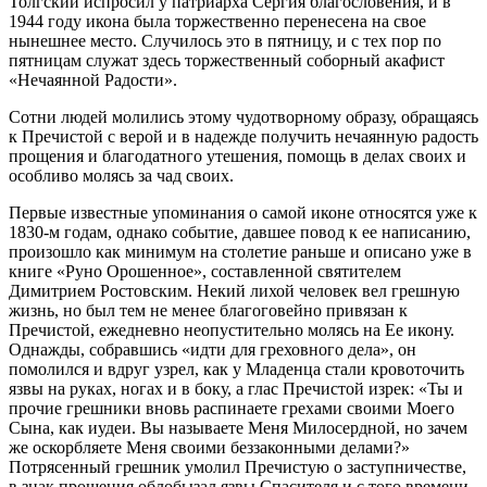
Толгский испросил у патриарха Сергия благословения, и в
1944 году икона была торжественно перенесена на свое
нынешнее место. Случилось это в пятницу, и с тех пор по
пятницам служат здесь торжественный соборный акафист
«Нечаянной Радости».
Сотни людей молились этому чудотворному образу, обращаясь
к Пречистой с верой и в надежде получить нечаянную радость
прощения и благодатного утешения, помощь в делах своих и
особливо молясь за чад своих.
Первые известные упоминания о самой иконе относятся уже к
1830-м годам, однако событие, давшее повод к ее написанию,
произошло как минимум на столетие раньше и описано уже в
книге «Руно Орошенное», составленной святителем
Димитрием Ростовским. Некий лихой человек вел грешную
жизнь, но был тем не менее благоговейно привязан к
Пречистой, ежедневно неопустительно молясь на Ее икону.
Однажды, собравшись «идти для греховного дела», он
помолился и вдруг узрел, как у Младенца стали кровоточить
язвы на руках, ногах и в боку, а глас Пречистой изрек: «Ты и
прочие грешники вновь распинаете грехами своими Моего
Сына, как иудеи. Вы называете Меня Милосердной, но зачем
же оскорбляете Меня своими беззаконными делами?»
Потрясенный грешник умолил Пречистую о заступничестве,
в знак прощения облобызал язвы Спасителя и с того времени