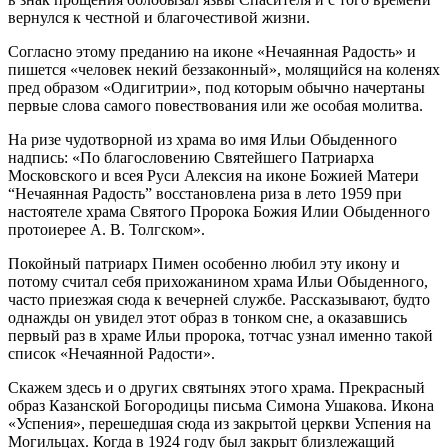
вернулся к честной и благочестивой жизни.
Согласно этому преданию на иконе «Нечаянная Радость» и
пишется «человек некий беззаконный», молящийся на коленях
пред образом «Одигитрии», под которым обычно начертаны
первые слова самого повествования или же особая молитва.
На ризе чудотворной из храма во имя Ильи Обыденного
надпись: «По благословению Святейшего Патриарха
Московского и всея Руси Алексия на иконе Божией Матери
“Нечаянная Радость” восстановлена риза в лето 1959 при
настоятеле храма Святого Пророка Божия Илии Обыденного
протоиерее А. В. Толгском».
Покойный патриарх Пимен особенно любил эту икону и
потому считал себя прихожанином храма Ильи Обыденного,
часто приезжая сюда к вечерней службе. Рассказывают, будто
однажды он увидел этот образ в тонком сне, а оказавшись
первый раз в храме Ильи пророка, тотчас узнал именно такой
список «Нечаянной Радости».
Скажем здесь и о других святынях этого храма. Прекрасный
образ Казанской Богородицы письма Симона Ушакова. Икона
«Успения», перешедшая сюда из закрытой церкви Успения на
Могильцах. Когда в 1924 году был закрыт близлежащий