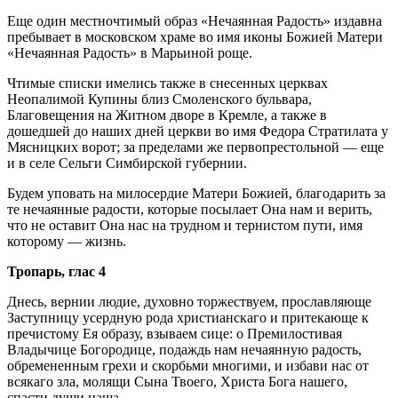
Еще один местночтимый образ «Нечаянная Радость» издавна
пребывает в московском храме во имя иконы Божией Матери
«Нечаянная Радость» в Марьиной роще.
Чтимые списки имелись также в снесенных церквах
Неопалимой Купины близ Смоленского бульвара,
Благовещения на Житном дворе в Кремле, а также в
дошедшей до наших дней церкви во имя Федора Стратилата у
Мясницких ворот; за пределами же первопрестольной — еще
и в селе Сельги Симбирской губернии.
Будем уповать на милосердие Матери Божией, благодарить за
те нечаянные радости, которые посылает Она нам и верить,
что не оставит Она нас на трудном и тернистом пути, имя
которому — жизнь.
Тропарь, глас 4
Днесь, вернии людие, духовно торжествуем, прославляюще
Заступницу усердную рода христианскаго и притекающе к
пречистому Ея образу, взываем сице: о Премилостивая
Владычице Богородице, подаждь нам нечаянную радость,
обремененным грехи и скорбьми многими, и избави нас от
всякаго зла, молящи Сына Твоего, Христа Бога нашего,
спасти души наша.