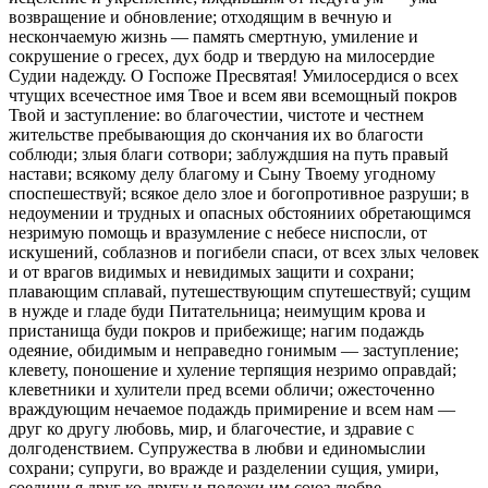
возвращение и обновление; отходящим в вечную и
нескончаемую жизнь — память смертную, умиление и
сокрушение о гресех, дух бодр и твердую на милосердие
Судии надежду. О Госпоже Пресвятая! Умилосердися о всех
чтущих всечестное имя Твое и всем яви всемощный покров
Твой и заступление: во благочестии, чистоте и честнем
жительстве пребывающия до скончания их во благости
соблюди; злыя благи сотвори; заблуждшия на путь правый
настави; всякому делу благому и Сыну Твоему угодному
споспешествуй; всякое дело злое и богопротивное разруши; в
недоумении и трудных и опасных обстояниих обретающимся
незримую помощь и вразумление с небесе ниспосли, от
искушений, соблазнов и погибели спаси, от всех злых человек
и от врагов видимых и невидимых защити и сохрани;
плавающим сплавай, путешествующим спутешествуй; сущим
в нужде и гладе буди Питательница; неимущим крова и
пристанища буди покров и прибежище; нагим подаждь
одеяние, обидимым и неправедно гонимым — заступление;
клевету, поношение и хуление терпящия незримо оправдай;
клеветники и хулители пред всеми обличи; ожесточенно
враждующим нечаемое подаждь примирение и всем нам —
друг ко другу любовь, мир, и благочестие, и здравие с
долгоденствием. Супружества в любви и единомыслии
сохрани; супруги, во вражде и разделении сущия, умири,
соедини я друг ко другу и положи им союз любве