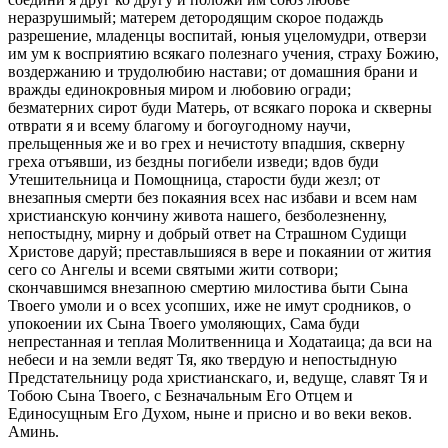
неразрушимый; матерем детородящим скорое подаждь
разрешение, младенцы воспитай, юныя уцеломудри, отверзи
им ум к восприятию всякаго полезнаго учения, страху Божию,
воздержанию и трудолюбию настави; от домашния брани и
вражды единокровныя миром и любовию огради;
безматерних сирот буди Матерь, от всякаго порока и скверны
отврати я и всему благому и богоугодному научи,
прельщенныя же и во грех и нечистоту впадшия, скверну
греха отъявши, из бездны погибели изведи; вдов буди
Утешительница и Помощница, старости буди жезл; от
внезапныя смерти без покаяния всех нас избави и всем нам
христианскую кончину живота нашего, безболезненну,
непостыдну, мирну и добрый ответ на Страшном Судищи
Христове даруй; преставльшияся в вере и покаянии от жития
сего со Ангелы и всеми святыми жити сотвори;
скончавшимся внезапною смертию милостива быти Сына
Твоего умоли и о всех усопших, иже не имут сродников, о
упокоении их Сына Твоего умоляющих, Сама буди
непрестанная и теплая Молитвенница и Ходатаица; да вси на
небеси и на земли ведят Тя, яко твердую и непостыдную
Предстательницу рода христианскаго, и, ведуще, славят Тя и
Тобою Сына Твоего, с Безначальным Его Отцем и
Единосущным Его Духом, ныне и присно и во веки веков.
Аминь.