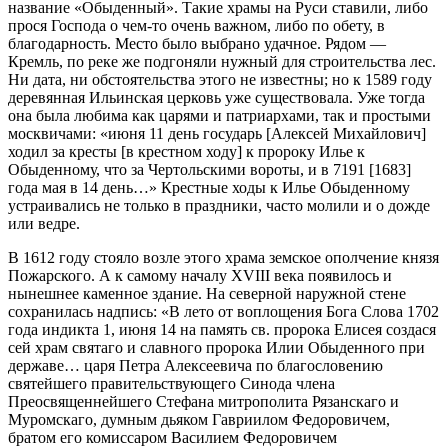
название «Обыденный». Такие храмы на Руси ставили, либо
прося Господа о чем-то очень важном, либо по обету, в
благодарность. Место было выбрано удачное. Рядом —
Кремль, по реке же подгоняли нужный для строительства лес.
Ни дата, ни обстоятельства этого не известны; но к 1589 году
деревянная Ильинская церковь уже существовала. Уже тогда
она была любима как царями и патриархами, так и простыми
москвичами: «июня 11 день государь [Алексей Михайлович]
ходил за кресты [в крестном ходу] к пророку Илье к
Обыденному, что за Чертольскими вороты, и в 7191 [1683]
года мая в 14 день…» Крестные ходы к Илье Обыденному
устраивались не только в праздники, часто молили и о дожде
или ведре.
В 1612 году стояло возле этого храма земское ополчение князя
Пожарского. А к самому началу XVIII века появилось и
нынешнее каменное здание. На северной наружной стене
сохранилась надпись: «В лето от воплощения Бога Слова 1702
года индикта 1, июня 14 на память св. пророка Елисея создася
сей храм святаго и славного пророка Илии Обыденного при
державе… царя Петра Алексеевича по благословению
святейшего правительствующего Синода члена
Преосвященнейшего Стефана митрополита Рязанскаго и
Муромскаго, думным дьяком Гавриилом Федоровичем,
братом его комиссаром Василием Федоровичем