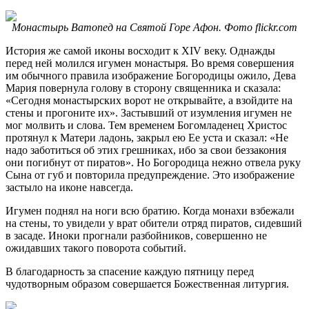
Монастырь Ватопед на Святой Горе Афон. Фото flickr.com
История же самой иконы восходит к XIV веку. Однажды
перед ней молился игумен монастыря. Во время совершения
им обычного правила изображение Богородицы ожило, Дева
Мария повернула голову в сторону священника и сказала:
«Сегодня монастырских ворот не открывайте, а взойдите на
стены и прогоните их». Застывший от изумления игумен не
мог молвить и слова. Тем временем Богомладенец Христос
протянул к Матери ладонь, закрыл ею Ее уста и сказал: «Не
надо заботиться об этих грешниках, ибо за свои беззакония
они погибнут от пиратов». Но Богородица нежно отвела руку
Сына от губ и повторила предупреждение. Это изображение
застыло на иконе навсегда.
Игумен поднял на ноги всю братию. Когда монахи взбежали
на стены, то увидели у врат обители отряд пиратов, сидевший
в засаде. Иноки прогнали разбойников, совершенно не
ожидавших такого поворота событий.
В благодарность за спасение каждую пятницу перед
чудотворным образом совершается Божественная литургия.