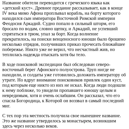
Название обители переводится с греческого языка как
«детский куст». Древнее предание рассказывает, как в конце
IV века мимо Афона проплывал корабль, на борту которого
находился сын императора Восточной Римской империи
Феодосия Аркадий. Судно попало в сильный шторм, его
бросало по водам, словно щепку, и Аркадий, не успевший
спрятаться в трюм, упал за борт. Когда волнение
прекратилось, на поиски венценосного юноши было брошено
несколько отрядов, получивших приказ прочесать ближайшее
побережье. Никто уже не верил, что несчастный жив, но
теплилась надежда отыскать хотя бы тело.
В ходе поисковой экспедиции был обследован северо-
восточный берег Афонского полуострова. Труп нигде не
находили, и солдаты уже готовились доложить императору об
утрате. Но вдруг внимание поисковиков привлек один куст,
под которым еще никто из них не искал. Когда люди подошли
к нему поближе, то увидели пропавшего юношу целым и
невредимым, хотя и очень ослабшим. Он рассказал, что его
спасла Богородица, к Которой он воззвал в самый последний
миг.
С тех пор эта местность получила свое нынешнее название.
Это же название утвердилось за монастырем, возникшим
здесь через несколько веков.