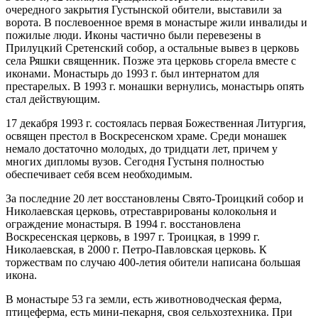
очередного закрытия Густынской обители, выставили за
ворота. В послевоенное время в монастыре жили инвалиды и
пожилые люди. Иконы частично были перевезены в
Прилуцкий Сретенский собор, а остальные вывез в церковь
села Ряшки священник. Позже эта церковь сгорела вместе с
иконами. Монастырь до 1993 г. был интернатом для
престарелых. В 1993 г. монашки вернулись, монастырь опять
стал действующим.
17 декабря 1993 г. состоялась первая Божественная Литургия,
освящен престол в Воскресенском храме. Среди монашек
немало достаточно молодых, до тридцати лет, причем у
многих дипломы вузов. Сегодня Густыня полностью
обеспечивает себя всем необходимым.
За последние 20 лет восстановлены Свято-Троицкий собор и
Николаевская церковь, отреставрированы колокольня и
ограждение монастыря. В 1994 г. восстановлена
Воскресенская церковь, в 1997 г. Троицкая, в 1999 г.
Николаевская, в 2000 г. Петро-Павловская церковь. К
торжествам по случаю 400-летия обители написана большая
икона.
В монастыре 53 га земли, есть животноводческая ферма,
птицеферма, есть мини-пекарня, своя сельхозтехника. При