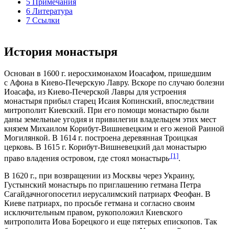
5 Примечания
6 Литература
7 Ссылки
История монастыря
Основан в 1600 г. иеросхимонахом Иоасафом, пришедшим
с Афона в Киево-Печерскую Лавру. Вскоре по случаю болезни
Иоасафа, из Киево-Печерской Лавры для устроения
монастыря прибыл старец Исаия Копинский, впоследствии
митрополит Киевский. При его помощи монастырю были
даны земельные угодия и привилегии владельцем этих мест
князем Михаилом Корибут-Вишневецким и его женой Раиной
Могилянкой. В 1614 г. построена деревянная Троицкая
церковь. В 1615 г. Корибут-Вишневецкий дал монастырю
[1]
право владения островом, где стоял монастырь
.
В 1620 г., при возвращении из Москвы через Украину,
Густынский монастырь по приглашению гетмана Петра
Сагайдачногопосетил иерусалимский патриарх Феофан. В
Киеве патриарх, по просьбе гетмана и согласно своим
исключительным правом, рукоположил Киевского
митрополита Иова Борецкого и еще пятерых епископов. Так