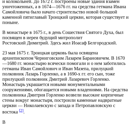
и колокольней. До 1672 г. построены новые здания взамен
уничтоженных, а в 1674—1676 гг. на средства гетмана Ивана
Самойловича было начато строительство новой большой
каменной пятиглавый Троицкий церкви, которая существует и
поныне.
В монастыре в 1675 г., в день Сошествия Святого Духа, был
посвящен в иереи будущий митрополит
Ростовский Димитрий. Здесь жил Иоасаф Белгородский.
23 мая 1675 г. Троицкая церковь была освящена
архиепископом Черниговским Лазарем Барановичем. В 1670
—1680 гг. монастырю всячески помогали и о нем заботились
гетманы Иван Самойлович и Иван Мазепа, прилуцкий
полковник Лазарь Горленко, а в 1690-х гг. его сын, тоже
прилуцкий полковник Дмитрий Лазаревич Горленко.
Монастырь украшается новыми монументальными
сооружениями, обогащается новыми владениями. На средства
полковника Дмитрия Горленко возвели высокие кирпичные
стены вокруг монастыря, построили каменные надвратные
церкви ― Николаевскую с запада и Петропавловскую с
[2]
востока
.
В