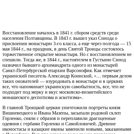
Восстановление началось в 1841 г. сбором средств среди
населения Полтавщины. В 1843 г. вышел указ Синода о
присвоении монастырю 3-го класса, а еще через полгода ― 15
мая 1844 г., на праздник, в день Святой Троицы состоялось
торжественное открытие монастыря. Но с восстановлением не
спешили. Тогда же, в 1844 г., настоятелем в Густыню Синод
назначил бывшего архимандрита одного из монастырей
Санкт-Петербургской епархии Варсонофия. Как отмечает
украинский писатель Александр Кониский, «… первым делом
таких онователей ― изуродовать в монастыре и в церквях
все, что напоминает украинскую самобытность, все, что не
подходит под мерку и вкус московско-византийского
монашеского деспотизма и аскетизма».
В главной Троицкой церкви уничтожили портреты князя
Вишневецкого и Ивана Мазепы, засыпали родовой склеп
Горленко, сняли с образов и переплавили драгоценные
одеяния с гербами Горленко и Самойловичей. Древние
иконостасы и казацкие иконы заменили новыми, заказанными