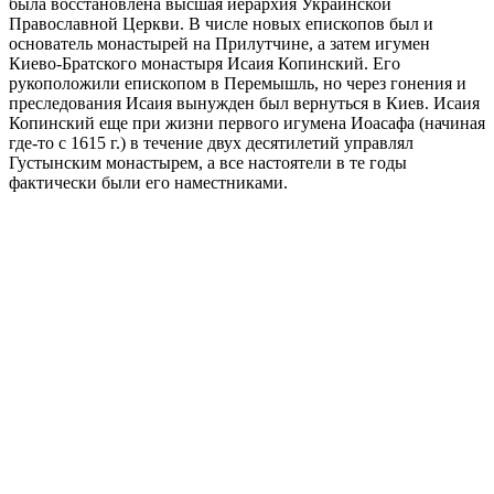
была восстановлена высшая иерархия Украинской
Православной Церкви. В числе новых епископов был и
основатель монастырей на Прилутчине, а затем игумен
Киево-Братского монастыря Исаия Копинский. Его
рукоположили епископом в Перемышль, но через гонения и
преследования Исаия вынужден был вернуться в Киев. Исаия
Копинский еще при жизни первого игумена Иоасафа (начиная
где-то с 1615 г.) в течение двух десятилетий управлял
Густынским монастырем, а все настоятели в те годы
фактически были его наместниками.