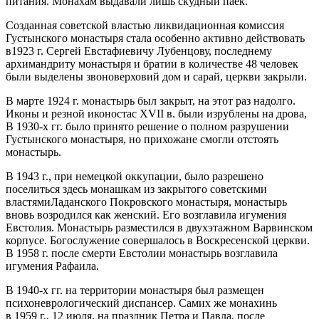
питания. Монахам выдавали лишь скудный паек.
Созданная советской властью ликвидационная комиссия
Густынского монастыря стала особенно активно действовать
в1923 г. Сергей Евстафиевичу Лубенцову, последнему
архимандриту монастыря и братии в количестве 48 человек
были выделены звоноверховий дом и сарай, церкви закрыли.
В марте 1924 г. монастырь был закрыт, на этот раз надолго.
Иконы и резной иконостас XVII в. были изрублены на дрова,
В 1930-х гг. было принято решение о полном разрушении
Густынского монастыря, но прихожане смогли отстоять
монастырь.
В 1943 г., при немецкой оккупации, было разрешено
поселиться здесь монашкам из закрытого советскими
властямиЛаданского Покровского монастыря, монастырь
вновь возродился как женский. Его возглавила игумения
Евстолия. Монастырь разместился в двухэтажном Варвинском
корпусе. Богослужение совершалось в Воскресенской церкви.
В 1958 г. после смерти Евстолии монастырь возглавила
игумения Рафаила.
В 1940-х гг. на территории монастыря был размещен
психоневрологический диспансер. Самих же монахинь
в 1959 г., 12 июля, на праздник Петра и Павла, после