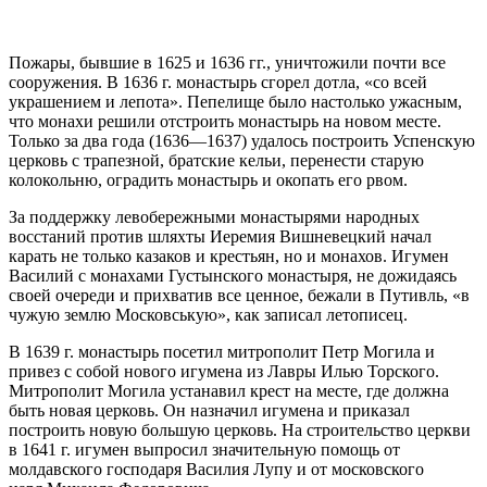
Пожары, бывшие в 1625 и 1636 гг., уничтожили почти все
сооружения. В 1636 г. монастырь сгорел дотла, «со всей
украшением и лепота». Пепелище было настолько ужасным,
что монахи решили отстроить монастырь на новом месте.
Только за два года (1636—1637) удалось построить Успенскую
церковь с трапезной, братские кельи, перенести старую
колокольню, оградить монастырь и окопать его рвом.
За поддержку левобережными монастырями народных
восстаний против шляхты Иеремия Вишневецкий начал
карать не только казаков и крестьян, но и монахов. Игумен
Василий с монахами Густынского монастыря, не дожидаясь
своей очереди и прихватив все ценное, бежали в Путивль, «в
чужую землю Московськую», как записал летописец.
В 1639 г. монастырь посетил митрополит Петр Могила и
привез с собой нового игумена из Лавры Илью Торского.
Митрополит Могила устанавил крест на месте, где должна
быть новая церковь. Он назначил игумена и приказал
построить новую большую церковь. На строительство церкви
в 1641 г. игумен выпросил значительную помощь от
молдавского господаря Василия Лупу и от московского