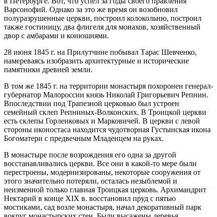
в Петербурге. Вот, что успел за годы своего правления
Варсонофий. Однако за это же время он возобновил
полуразрушенные церкви, построил колокольню, построил
также гостиницу, два флигеля для монахов, хозяйственный
двор с амбарами и конюшнями.
28 июня 1845 г. на Прилутчине побывал Тарас Шевченко,
намереваясь изобразить архитектурные и исторические
памятники древней земли.
В том же 1845 г. на территории монастыря похоронен генерал-
губернатор Малороссии князь Николай Григорьевич Репнин.
Впоследствии под Трапезной церковью был устроен
семейный склеп Репниных-Волконских. В Троицкой церкви
есть склепы Горленковых и Марковичей. В церкви с левой
стороны иконостаса находится чудотворная Густынская икона
Богоматери с предвечным Младенцем на руках.
В монастыре после возрождения его одна за другой
восстанавливались церкви. Все они в какой-то мере были
перестроены, модернизированы, некоторые сооружения от
этого значительно потеряли, осталась незыблемой и
неизменной только главная Троицкая церковь. Архимандрит
Нектарий в конце XIX в. восстановил пруд с пятью
мостиками, сад возле монастыря, начал декоративный парк
вокруг монастырских стен. Были высажены деревья,