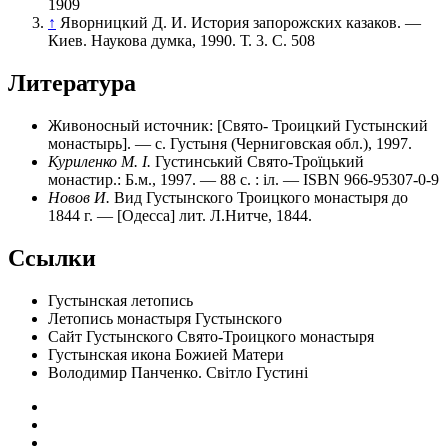
1909
↑
Яворницкий Д. И. История запорожских казаков. ―
Киев. Наукова думка, 1990. Т. 3. С. 508
Литература
Живоносный источник: [Свято- Троицкий Густынский
монастырь]. — с. Густыня (Черниговская обл.), 1997.
Куриленко М. І.
Густинський Свято-Троїцький
монастир.: Б.м., 1997. — 88 с. : іл. — ISBN 966-95307-0-9
Новов И.
Вид Густынского Троицкого монастыря до
1844 г. — [Одесса] лит. Л.Нитче, 1844.
Ссылки
Густынская летопись
Летопись монастыря Густынского
Сайт Густынского Свято-Троицкого монастыря
Густынская икона Божией Матери
Володимир Панченко. Свiтло Густинi