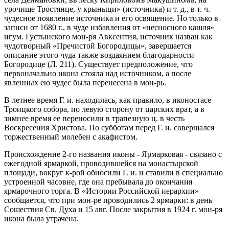
урочище Тростянце, у крыныци» (источника) и т. д., в т. ч.
чудесное появление источника и его освящение. Но только в
записи от 1680 г., в чуде избавления от «несносного кашля»
игум. Густынского мон-ря Авксентия, источник назван как
чудотворный «Пречистой Богородицы», завершается
описание этого чуда также воздаянием благодарности
Богородице (Л. 211). Существует предположение, что
первоначально икона стояла над источником, а после
явленных ею чудес была перенесена в мон-рь.
В летнее время Г. и. находилась, как правило, в иконостасе
Троицкого собора, по левую сторону от царских врат, а в
зимнее время ее переносили в трапезную ц. в честь
Воскресения Христова. По субботам перед Г. и. совершался
торжественный молебен с акафистом.
Происхождение 2-го названия иконы - Ярмарковая - связано с
ежегодной ярмаркой, проводившейся на монастырской
площади, вокруг к-рой обносили Г. и. и ставили в специально
устроенной часовне, где она пребывала до окончания
ярмарочного торга. В «Истории Российской иерархии»
сообщается, что при мон-ре проводились 2 ярмарки: в день
Сошествия Св. Духа и 15 авг. После закрытия в 1924 г. мон-ря
икона была утрачена.