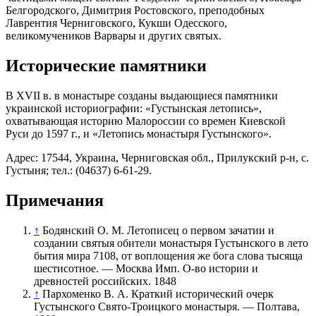
Белгородского, Димитрия Ростовского, преподобных
Лаврентия Черниговского, Кукши Одесского,
великомучеников Варвары и других святых.
Исторические памятники
В XVII в. в монастыре созданы выдающиеся памятники
украинской историографии: «Густынская летопись»,
охватывающая историю Малороссии со времен Киевской
Руси до 1597 г., и «Летопись монастыря Густынского».
Адрес: 17544, Украина, Черниговская обл., Прилукский р-н, с.
Густыня; тел.: (04637) 6-61-29.
Примечания
↑
Бодянский О. М. Летописец о первом зачатии и
создании святыя обители монастыря Густынского в лето
бытия мира 7108, от воплощения же бога слова тысяща
шестисотное. ― Москва Имп. О-во истории и
древностей российских. 1848
↑
Пархоменко В. А. Краткий исторический очерк
Густынского Свято-Троицкого монастыря. ― Полтава,