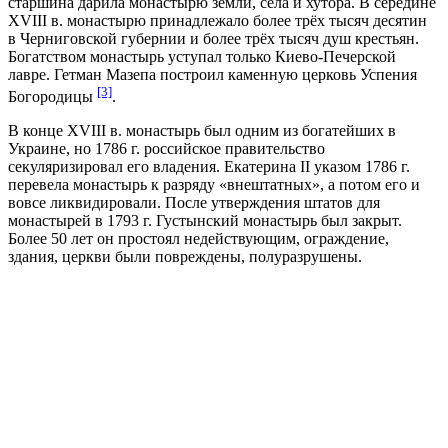
старшина дарила монастырю земли, села и хутора. В середине
XVIII в. монастырю принадлежало более трёх тысяч десятин
в Черниговской губернии и более трёх тысяч душ крестьян.
Богатством монастырь уступал только Киево-Печерской
лавре. Гетман Мазепа построил каменную церковь Успения
[3]
Богородицы
.
В конце XVIII в. монастырь был одним из богатейших в
Украине, но 1786 г. российское правительство
секуляризировал его владения. Екатерина II указом 1786 г.
перевела монастырь к разряду «внештатных», а потом его и
вовсе ликвидировали. После утверждения штатов для
монастырей в 1793 г. Густынский монастырь был закрыт.
Более 50 лет он простоял недействующим, ограждение,
здания, церкви были повреждены, полуразрушены.