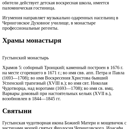
обители действует детская воскресная школа, имеется
паломническая гостиница.
Игумения направляет музыкально одаренных насельниц в
Черниговское Духовное училище, в монастыре
профессиональные регенты.
Храмы монастыря
Густынский монастырь
Храмов 5: соборный Троицкий; каменный построен в 1676 г.
на месте сгоревшего в 1671 г.; во имя свв. апп. Петра и Павла
(1693—1708); во имя Воскресения Христова бывший
Успенский трапезный (XVIII в.); во имя свт. Николая
Чудотворца, над воротами (1693—1708); во имя св. вмц.
Варвары домовый при настоятельных кельях (XVII в.),
возобновлен в 1844—1845 гг.
Святыни
Густынская чудотворная икона Божией Матери и мощевичок с
частицами мощей святых Феодосия Черниговского, Иоасафа