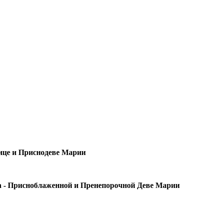
ице и Приснодеве Марии
а - Присноблаженной и Пренепорочной Деве Марии