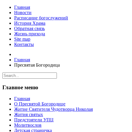
Главная
Новости
Расписание богослужений
История Храма
Обратная связь
Жизнь прихода
Site map
Контакты
Главная
Пресвятая Богородица
Главное меню
Главная
О Пресвятой Богородице
Житие Святителя Чудотворца Николая
Жития святых
Предстоятели УПЦ
Молитвослов
Детская страничка