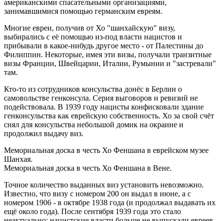
американскими спасательными организациями,
занимавшимися помощью германским евреям.
Многие евреи, получив от Хо "шанхайскую" визу,
выбирались с её помощью из-под власти нацистов и
прибывали в какое-нибудь другое место - от Палестины до
Филиппин. Некоторые, имея эти визы, получали транзитные
визы Франции, Швейцарии, Италии, Румынии и "застревали"
там.
Кто-то из сотрудников консульства донёс в Берлин о
самовольстве генконсула. Серия выговоров и ревизий не
подействовала. В 1939 году нацисты конфисковали здание
генконсульства как еврейскую собственность. Хо за свой счёт
снял для консульства небольшой домик на окраине и
продолжил выдачу виз.
Мемориальная доска в честь Хо Феншана в еврейском музее
Шанхая.
Мемориальная доска в честь Хо Феншана в Вене.
Точное количество выданных виз установить невозможно.
Известно, что визу с номером 200 он выдал в июне, а с
номером 1906 - в октябре 1938 года (и продолжал выдавать их
ещё около года). После сентября 1939 года это стало
неактуально: нацистские власти больше не выпускали евреев,