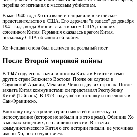
перейдя от изгнания к массовым убийствам.
В мае 1940 года Хо отозвали и направили в китайское
представительство в США. Его держали "в запасе" до декабря
1941 года, когда Япония стала врагом США, ставших
союзником Китая. Германия оказалась врагом Китая,
поскольку США объявили ей войну.
Хо Феншан снова был назначен на реальный пост.
После Второй мировой войны
В 1947 году его назначили послом Китая в Египте и семи
других стран Ближнего Востока. Позже он служил в
Саудовской Аравии, Мексики, Чили и других странах. После
захвата Китая коммунистами он представлял Республику
Китай (Тайвань). В 1973 году ушёл в отставку и поселился в
Сан-Франциско.
Вдогонку ему устроили серию пакостей в отместку за
непослушание (которое не забыли и в это время). Обвинив Хо
в мелких хищениях, его лишили пенсии. В газетах
коммунистического Китая о его истории писали, не упоминая
имени Хо, но с сочувствием.