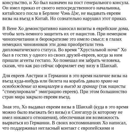
консульство, и Хо был назначен на пост генерального консула.
Он имел приказ от своего непосредственного начальника,
китайского посла в Берлине
Чэнь Цзе
, не выдавать евреям
визы на въезд в Китай. Но сознательно нарушил этот приказ.
В Вене Хо демонстративно наносил визиты в еврейские дома,
чтобы хоть немного защитить их от нацистов. При немецком
чинопочитании и бюрократизме это имело смысл: в глазах
немецких чиновников эти дома приобретали тень
дипломатического статуса. Во время "Хрустальной ночи" Хо
был в гостях у одного из своих друзей-евреев, когда за ним
пришли агенты гестапо. Хо помешал им забрать человека,
сказав, что как раз сейчас оформляет ему визу в Шанхай.
Для евреев Австрии и Германии в это время наличие визы на
въезд куда-нибудь или билета на корабль давало
право на
освобождение из концлагеря и выезд за границу
(так нацисты
"стимулировали" эмиграцию евреев). При этом большинство
стран мира закрыло евреям въезд.
Зная это, Хо выдавал евреям визы в Шанхай (куда в это время
можно было въезжать без визы) и Сингапур (к которому не
имел никакого отношения), обеспечивая им возможность
вырваться из Германии. В своих воспоминаниях Хо написал,
что поддерживал негласный контакт с европейскими и