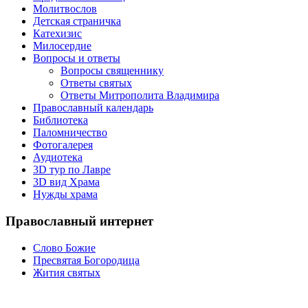
Молитвослов
Детская страничка
Катехизис
Милосердие
Вопросы и ответы
Вопросы священнику
Ответы святых
Ответы Митрополита Владимира
Православный календарь
Библиотека
Паломничество
Фотогалерея
Аудиотека
3D тур по Лавре
3D вид Храма
Нужды храма
Православный интернет
Слово Божие
Пресвятая Богородица
Жития святых