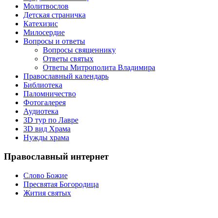
Молитвослов
Детская страничка
Катехизис
Милосердие
Вопросы и ответы
Вопросы священнику
Ответы святых
Ответы Митрополита Владимира
Православный календарь
Библиотека
Паломничество
Фотогалерея
Аудиотека
3D тур по Лавре
3D вид Храма
Нужды храма
Православный интернет
Слово Божие
Пресвятая Богородица
Жития святых