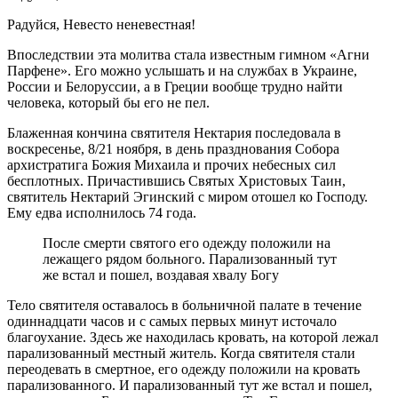
Радуйся, Невесто неневестная!
Впоследствии эта молитва стала известным гимном «Агни
Парфене». Его можно услышать и на службах в Украине,
России и Белоруссии, а в Греции вообще трудно найти
человека, который бы его не пел.
Блаженная кончина святителя Нектария последовала в
воскресенье, 8/21 ноября, в день празднования Собора
архистратига Божия Михаила и прочих небесных сил
бесплотных. Причастившись Святых Христовых Таин,
святитель Нектарий Эгинский с миром отошел ко Господу.
Ему едва исполнилось 74 года.
После смерти святого его одежду положили на
лежащего рядом больного. Парализованный тут
же встал и пошел, воздавая хвалу Богу
Тело святителя оставалось в больничной палате в течение
одиннадцати часов и с самых первых минут источало
благоухание. Здесь же находилась кровать, на которой лежал
парализованный местный житель. Когда святителя стали
переодевать в смертное, его одежду положили на кровать
парализованного. И парализованный тут же встал и пошел,