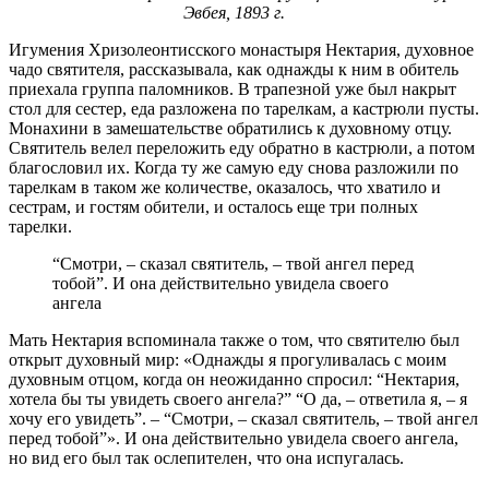
Эвбея, 1893 г.
Игумения Хризолеонтисского монастыря Нектария, духовное
чадо святителя, рассказывала, как однажды к ним в обитель
приехала группа паломников. В трапезной уже был накрыт
стол для сестер, еда разложена по тарелкам, а кастрюли пусты.
Монахини в замешательстве обратились к духовному отцу.
Святитель велел переложить еду обратно в кастрюли, а потом
благословил их. Когда ту же самую еду снова разложили по
тарелкам в таком же количестве, оказалось, что хватило и
сестрам, и гостям обители, и осталось еще три полных
тарелки.
“Смотри, – сказал святитель, – твой ангел перед
тобой”. И она действительно увидела своего
ангела
Мать Нектария вспоминала также о том, что святителю был
открыт духовный мир: «Однажды я прогуливалась с моим
духовным отцом, когда он неожиданно спросил: “Нектария,
хотела бы ты увидеть своего ангела?” “О да, – ответила я, – я
хочу его увидеть”. – “Смотри, – сказал святитель, – твой ангел
перед тобой”». И она действительно увидела своего ангела,
но вид его был так ослепителен, что она испугалась.