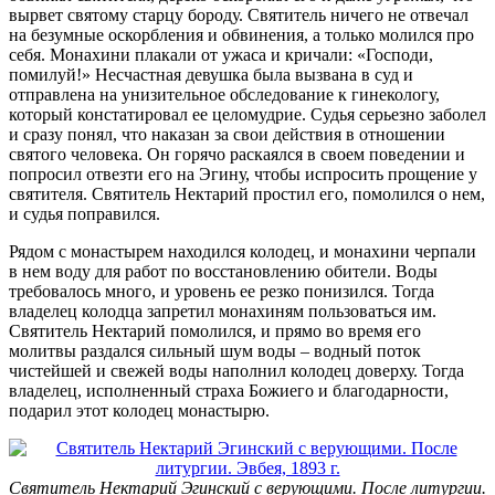
вырвет святому старцу бороду. Святитель ничего не отвечал
на безумные оскорбления и обвинения, а только молился про
себя. Монахини плакали от ужаса и кричали: «Господи,
помилуй!» Несчастная девушка была вызвана в суд и
отправлена на унизительное обследование к гинекологу,
который констатировал ее целомудрие. Судья серьезно заболел
и сразу понял, что наказан за свои действия в отношении
святого человека. Он горячо раскаялся в своем поведении и
попросил отвезти его на Эгину, чтобы испросить прощение у
святителя. Святитель Нектарий простил его, помолился о нем,
и судья поправился.
Рядом с монастырем находился колодец, и монахини черпали
в нем воду для работ по восстановлению обители. Воды
требовалось много, и уровень ее резко понизился. Тогда
владелец колодца запретил монахиням пользоваться им.
Святитель Нектарий помолился, и прямо во время его
молитвы раздался сильный шум воды – водный поток
чистейшей и свежей воды наполнил колодец доверху. Тогда
владелец, исполненный страха Божиего и благодарности,
подарил этот колодец монастырю.
Святитель Нектарий Эгинский с верующими. После литургии.