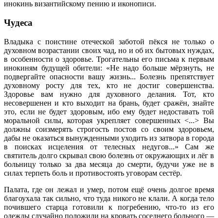
инокинь византийскому пению и иконописи.
Чудеса
Владыка с поистине отеческой заботой пёкся не только о
духовном возрастании своих чад, но и об их бытовых нуждах,
в особенности о здоровье. Трогательны его письма к первым
инокиням будущей обители: «Не надо больше мёрзнуть, не
подвергайте опасности вашу жизнь... Болезнь препятствует
духовному росту для тех, кто не достиг совершенства.
Здоровье вам нужно для духовного делания. Тот, кто
несовершенен и кто выходит на брань, будет сражён, знайте
это, если не будет здоровым, ибо ему будет недоставать той
моральной силы, которая укрепляет совершенных <...> Вы
должны соизмерять строгость постов со своим здоровьем,
дабы не оказаться вынужденными уходить из затвора в города
в поисках исцеления от телесных недугов...» Сам же
святитель долго скрывал свою болезнь от окружающих и лёг в
больницу только за два месяца до смерти, будучи уже не в
силах терпеть боль и противостоять уговорам сестёр.
Палата, где он лежал и умер, потом ещё очень долгое время
благоухала так сильно, что туда никого не клали. А когда тело
почившего старца готовили к погребению, что-то из его
одежды случайно положили на кровать соседнего больного —