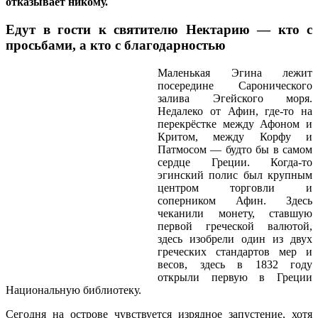
отказывает никому.
Е
дут в гости к святителю Нектарию — кто с
просьбами, а кто с благодарностью
Маленькая Эгина лежит
посередине Саронического
залива Эгейского моря.
Недалеко от Афин, где-то на
перекрёстке между Афоном и
Критом, между Корфу и
Патмосом — будто бы в самом
сердце Греции. Когда-то
эгинский полис был крупным
центром торговли и
соперником Афин. Здесь
чеканили монету, ставшую
первой греческой валютой,
здесь изобрели один из двух
греческих стандартов мер и
весов, здесь в 1832 году
открыли первую в Греции
Национальную библиотеку.
Сегодня на острове чувствуется изрядное запустение, хотя