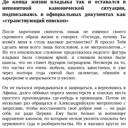
До конца жизни владыка так и оставался в
непонятной канонической ситуации,
подписываясь в официальных документах как
«странствующий епископ»
После хиротонии святитель никак не изменил своего
скромного образа жизни и говорил: «Господи, почему Ты
возвёл меня в столь высокое достоинство? Я просил Тебя
сделать меня всего лишь богословом, а не митрополитом...»
Но его епископское служение продолжалось недолго: фигура
владыки была слишком яркой, и слишком велики были
шансы, что он станет будущим патриархом. Несмотря на то,
что паства его очень любила, нашлись завистники, и уже
через полтора года святой был оклеветан, обвинён в
карьеризме и аморальности и уволен.
Он не пытался оправдываться и защищаться, а вернувшись в
Афины, долго оббивал пороги министерств в поисках места
простого проповедника где-нибудь в провинции. Потом он
несколько раз обращался в Александрийскую митрополию с
запросами, чтобы восстановить своё доброе имя — не ради
себя, но ради Церкви. Ему было больно за вопиющее
нарушение канонов, по которым нельзя уволить епископа без
церковного суда и разбирательства. Но в высших кругах по