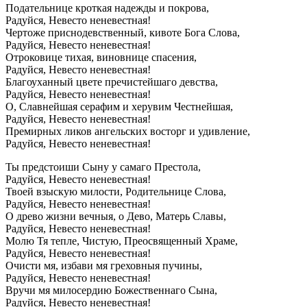
Подательнице кроткая надежды и покрова,
Радуйся, Невесто неневестная!
Чертоже приснодевственный, кивоте Бога Слова,
Радуйся, Невесто неневестная!
Отроковице тихая, виновнице спасения,
Радуйся, Невесто неневестная!
Благоуханный цвете пречистейшаго девства,
Радуйся, Невесто неневестная!
О, Славнейшая серафим и херувим Честнейшая,
Радуйся, Невесто неневестная!
Премирных ликов ангельских восторг и удивление,
Радуйся, Невесто неневестная!
Ты предстоиши Сыну у самаго Престола,
Радуйся, Невесто неневестная!
Твоей взыскую милости, Родительнице Слова,
Радуйся, Невесто неневестная!
О древо жизни вечныя, о Дево, Матерь Славы,
Радуйся, Невесто неневестная!
Молю Тя тепле, Чистую, Преосвященный Храме,
Радуйся, Невесто неневестная!
Очисти мя, избави мя греховныя пучины,
Радуйся, Невесто неневестная!
Вручи мя милосердию Божественнаго Сына,
Радуйся, Невесто неневестная!