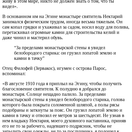
живу в этом мире, никто не должен знать о том, что ты
видел».
В основанном им на Эгине монастыре святитель Нектарий
занимался физическим трудом, иногда весьма тяжелым. Он
сам копал грядки и ухаживал за садом, носил воду для полива,
перетаскивал огромные камни для строительства келий и
даже чинил и мастерил обувь.
“За пределами монастырской стены я увидел
белобородого старика: он грузил лопатой землю и
камни в тачку”
Отец Филофей (Зервакос), игумен с острова Парос,
вспоминал:
«В августе 1910 года я приплыл на Эгину, чтобы получить
благословение святителя. К полудню я добрался до
монастыря. Солнце нещадно палило. За пределами
монастырской стены я увидел белобородого старика, голова
которого была покрыта соломенной шляпой, а полы рясы
подобраны и заткнуты за пояс. Он грузил лопатой землю и
камни в тачку и отвозил ее метров за шестьдесят. Не узнав в
нем владыку Нектария, моего духовного наставника, приняв
его не то за рабочего, надевшего подрясник, чтобы не
запылить свои одежды, не то за послушника, я подошел к