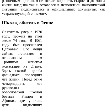
различным причинам не хотели ворошить старое, и до конца
жизни владыка так и оставался в непонятной канонической
ситуации, подписываясь в официальных документах как
«странствующий епископ».
Школа, обитель в Эгине…
Святитель умер в 1920
году, прожив на этой
земле 74 года. В 1961
году был прославлен
Церковью. Его мощи
сейчас почивают в
основанном им
Троицком женском
монастыре на Эгине.
Здесь святой провёл
двенадцать последних
лет жизни. Перед этим
четырнадцать лет
руководил
богословской школой
братьев Ризари в
Афинах, где учились
дети виднейших