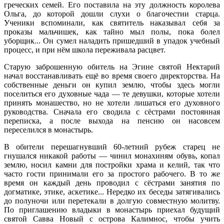
греческих семей. Его поставила на эту должность королева
Ольга, до которой дошли слухи о благочестии старца.
Ученики вспоминали, как святитель наказывал себя за
проказы мальчишек, как тайно мыл полы, пока болел
уборщик... Он сумел наладить пришедший в упадок учебный
процесс, и при нём школа переживала расцвет.
Старую заброшенную обитель на Эгине святой Нектарий
начал восстанавливать ещё во время своего директорства. На
собственные деньги он купил землю, чтобы здесь могли
поселиться его духовные чада — те девушки, которые хотели
принять монашество, но не хотели лишаться его духовного
руководства. Сначала его сводила с сёстрами постоянная
переписка, а после выхода на пенсию он насовсем
переселился в монастырь.
В обители перешагнувший 60-летний рубеж старец не
гнушался никакой работы — чинил монахиням обувь, копал
землю, носил камни для постройки храма и келий, так что
часто гости принимали его за простого рабочего. В то же
время он каждый день проводил с сёстрами занятия по
догматике, этике, аскетике... Нередко их беседы затягивались
до полуночи или перетекали в долгую совместную молитву.
По приглашению владыки в монастырь приехал будущий
святой Савва Новый с острова Калимнос, чтобы учить