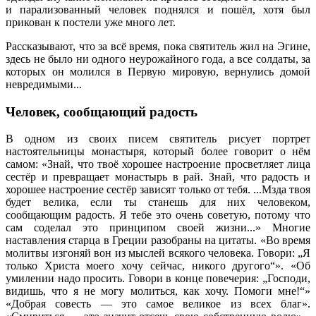
и парализованный человек поднялся и пошёл, хотя был
прикован к постели уже много лет.
Рассказывают, что за всё время, пока святитель жил на Эгине,
здесь не было ни одного неурожайного года, а все солдаты, за
которых он молился в Первую мировую, вернулись домой
невредимыми...
Человек, сообщающий радость
В одном из своих писем святитель рисует портрет
настоятельницы монастыря, который более говорит о нём
самом: «Знай, что твоё хорошее настроение просветляет лица
сестёр и превращает монастырь в рай. Знай, что радость и
хорошее настроение сестёр зависят только от тебя. ...Мзда твоя
будет велика, если ты станешь для них человеком,
сообщающим радость. Я тебе это очень советую, потому что
сам соделал это принципом своей жизни...» Многие
наставления старца в Греции разобраны на цитаты. «Во время
молитвы изгоняй вон из мыслей всякого человека. Говори: „Я
только Христа моего хочу сейчас, никого другого“». «Об
умилении надо просить. Говори в конце повечерия: „Господи,
видишь, что я не могу молиться, как хочу. Помоги мне!“»
«Добрая совесть — это самое великое из всех благ».