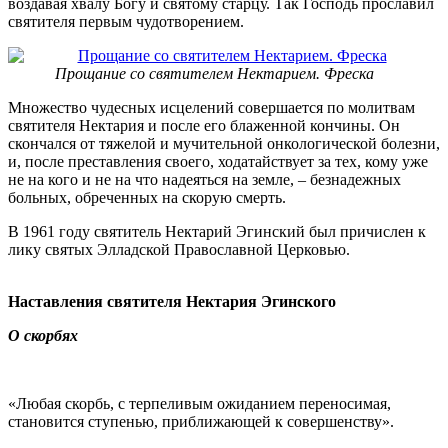
воздавая хвалу Богу и святому старцу. Так Господь прославил
святителя первым чудотворением.
Прощание со святителем Нектарием. Фреска
Множество чудесных исцелений совершается по молитвам
святителя Нектария и после его блаженной кончины. Он
скончался от тяжелой и мучительной онкологической болезни,
и, после преставления своего, ходатайствует за тех, кому уже
не на кого и не на что надеяться на земле, – безнадежных
больных, обреченных на скорую смерть.
В 1961 году святитель Нектарий Эгинский был причислен к
лику святых Элладской Православной Церковью.
Наставления святителя Нектария Эгинского
О скорбях
«Любая скорбь, с терпеливым ожиданием переносимая,
становится ступенью, приближающей к совершенству».