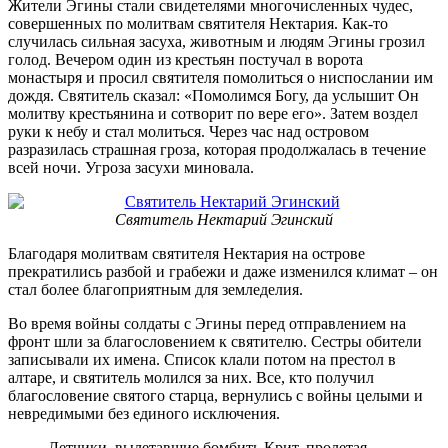
Жители Эгины стали свидетелями многочисленных чудес,
совершенных по молитвам святителя Нектария. Как-то
случилась сильная засуха, животным и людям Эгины грозил
голод. Вечером один из крестьян постучал в ворота
монастыря и просил святителя помолиться о ниспослании им
дождя. Святитель сказал: «Помолимся Богу, да услышит Он
молитву крестьянина и сотворит по вере его». Затем воздел
руки к небу и стал молиться. Через час над островом
разразилась страшная гроза, которая продолжалась в течение
всей ночи. Угроза засухи миновала.
Святитель Нектарий Эгинский
Благодаря молитвам святителя Нектария на острове
прекратились разбой и грабежи и даже изменился климат – он
стал более благоприятным для земледелия.
Во время войны солдаты с Эгины перед отправлением на
фронт шли за благословением к святителю. Сестры обители
записывали их имена. Список клали потом на престол в
алтаре, и святитель молился за них. Все, кто получил
благословение святого старца, вернулись с войны целыми и
невредимыми без единого исключения.
Летчики, вылетавшие бомбить Крит, пролетая