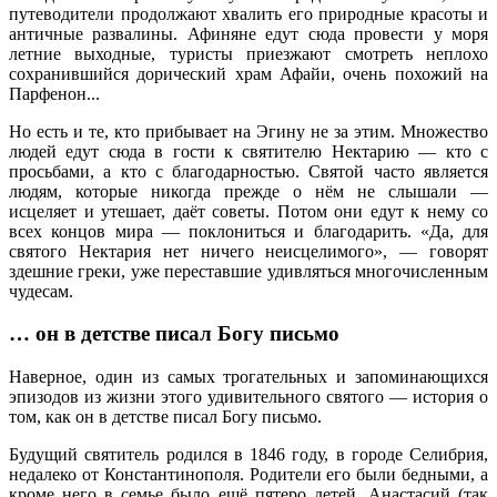
путеводители продолжают хвалить его природные красоты и
античные развалины. Афиняне едут сюда провести у моря
летние выходные, туристы приезжают смотреть неплохо
сохранившийся дорический храм Афайи, очень похожий на
Парфенон...
Но есть и те, кто прибывает на Эгину не за этим. Множество
людей едут сюда в гости к святителю Нектарию — кто с
просьбами, а кто с благодарностью. Святой часто является
людям, которые никогда прежде о нём не слышали —
исцеляет и утешает, даёт советы. Потом они едут к нему со
всех концов мира — поклониться и благодарить. «Да, для
святого Нектария нет ничего неисцелимого», — говорят
здешние греки, уже переставшие удивляться многочисленным
чудесам.
… он в детстве писал Богу письмо
Наверное, один из самых трогательных и запоминающихся
эпизодов из жизни этого удивительного святого — история о
том, как он в детстве писал Богу письмо.
Будущий святитель родился в 1846 году, в городе Селибрия,
недалеко от Константинополя. Родители его были бедными, а
кроме него в семье было ещё пятеро детей. Анастасий (так