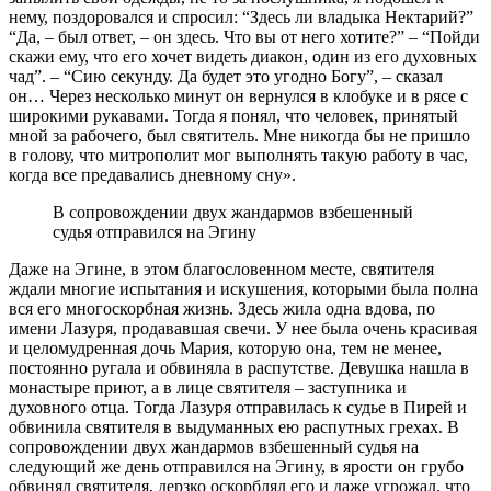
нему, поздоровался и спросил: “Здесь ли владыка Нектарий?”
“Да, – был ответ, – он здесь. Что вы от него хотите?” – “Пойди
скажи ему, что его хочет видеть диакон, один из его духовных
чад”. – “Сию секунду. Да будет это угодно Богу”, – сказал
он… Через несколько минут он вернулся в клобуке и в рясе с
широкими рукавами. Тогда я понял, что человек, принятый
мной за рабочего, был святитель. Мне никогда бы не пришло
в голову, что митрополит мог выполнять такую работу в час,
когда все предавались дневному сну».
В сопровождении двух жандармов взбешенный
судья отправился на Эгину
Даже на Эгине, в этом благословенном месте, святителя
ждали многие испытания и искушения, которыми была полна
вся его многоскорбная жизнь. Здесь жила одна вдова, по
имени Лазуря, продававшая свечи. У нее была очень красивая
и целомудренная дочь Мария, которую она, тем не менее,
постоянно ругала и обвиняла в распутстве. Девушка нашла в
монастыре приют, а в лице святителя – заступника и
духовного отца. Тогда Лазуря отправилась к судье в Пирей и
обвинила святителя в выдуманных ею распутных грехах. В
сопровождении двух жандармов взбешенный судья на
следующий же день отправился на Эгину, в ярости он грубо
обвинял святителя, дерзко оскорблял его и даже угрожал, что