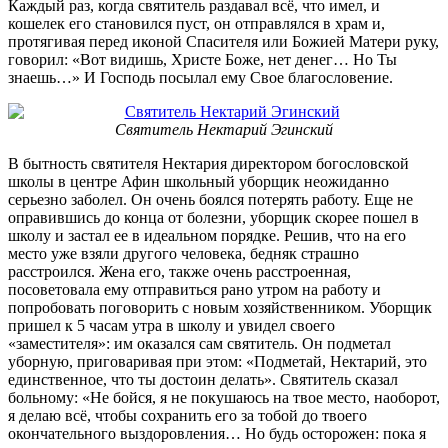
Каждый раз, когда святитель раздавал всё, что имел, и
кошелек его становился пуст, он отправлялся в храм и,
протягивая перед иконой Спасителя или Божией Матери руку,
говорил: «Вот видишь, Христе Боже, нет денег… Но Ты
знаешь…» И Господь посылал ему Свое благословение.
Святитель Нектарий Эгинский
В бытность святителя Нектария директором богословской
школы в центре Афин школьный уборщик неожиданно
серьезно заболел. Он очень боялся потерять работу. Еще не
оправившись до конца от болезни, уборщик скорее пошел в
школу и застал ее в идеальном порядке. Решив, что на его
место уже взяли другого человека, бедняк страшно
расстроился. Жена его, также очень расстроенная,
посоветовала ему отправиться рано утром на работу и
попробовать поговорить с новым хозяйственником. Уборщик
пришел к 5 часам утра в школу и увидел своего
«заместителя»: им оказался сам святитель. Он подметал
уборную, приговаривая при этом: «Подметай, Нектарий, это
единственное, что ты достоин делать». Святитель сказал
больному: «Не бойся, я не покушаюсь на твое место, наоборот,
я делаю всё, чтобы сохранить его за тобой до твоего
окончательного выздоровления… Но будь осторожен: пока я