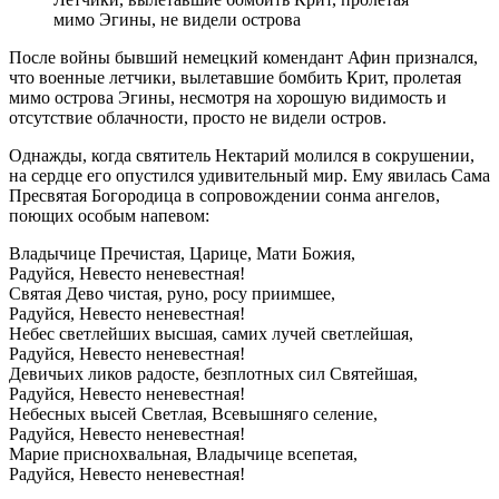
мимо Эгины, не видели острова
После войны бывший немецкий комендант Афин признался,
что военные летчики, вылетавшие бомбить Крит, пролетая
мимо острова Эгины, несмотря на хорошую видимость и
отсутствие облачности, просто не видели остров.
Однажды, когда святитель Нектарий молился в сокрушении,
на сердце его опустился удивительный мир. Ему явилась Сама
Пресвятая Богородица в сопровождении сонма ангелов,
поющих особым напевом:
Владычице Пречистая, Царице, Мати Божия,
Радуйся, Невесто неневестная!
Святая Дево чистая, руно, росу приимшее,
Радуйся, Невесто неневестная!
Небес светлейших высшая, самих лучей светлейшая,
Радуйся, Невесто неневестная!
Девичьих ликов радосте, безплотных сил Святейшая,
Радуйся, Невесто неневестная!
Небесных высей Светлая, Всевышняго селение,
Радуйся, Невесто неневестная!
Марие приснохвальная, Владычице всепетая,
Радуйся, Невесто неневестная!