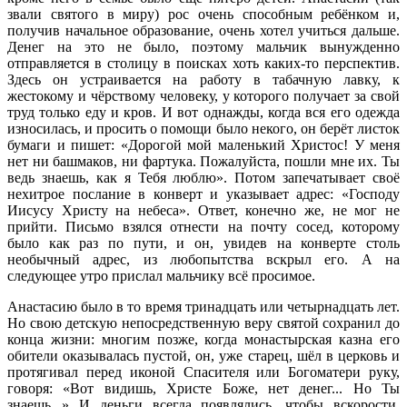
звали святого в миру) рос очень способным ребёнком и,
получив начальное образование, очень хотел учиться дальше.
Денег на это не было, поэтому мальчик вынужденно
отправляется в столицу в поисках хоть каких-то перспектив.
Здесь он устраивается на работу в табачную лавку, к
жестокому и чёрствому человеку, у которого получает за свой
труд только еду и кров. И вот однажды, когда вся его одежда
износилась, и просить о помощи было некого, он берёт листок
бумаги и пишет: «Дорогой мой маленький Христос! У меня
нет ни башмаков, ни фартука. Пожалуйста, пошли мне их. Ты
ведь знаешь, как я Тебя люблю». Потом запечатывает своё
нехитрое послание в конверт и указывает адрес: «Господу
Иисусу Христу на небеса». Ответ, конечно же, не мог не
прийти. Письмо взялся отнести на почту сосед, которому
было как раз по пути, и он, увидев на конверте столь
необычный адрес, из любопытства вскрыл его. А на
следующее утро прислал мальчику всё просимое.
Анастасию было в то время тринадцать или четырнадцать лет.
Но свою детскую непосредственную веру святой сохранил до
конца жизни: многим позже, когда монастырская казна его
обители оказывалась пустой, он, уже старец, шёл в церковь и
протягивал перед иконой Спасителя или Богоматери руку,
говоря: «Вот видишь, Христе Боже, нет денег... Но Ты
знаешь...» И деньги всегда появлялись, чтобы вскорости,