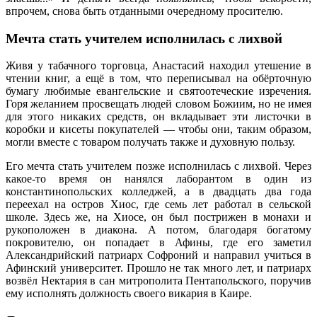
впрочем, снова быть отданными очередному просителю.
Мечта стать учителем исполнилась с лихвой
Живя у табачного торговца, Анастасий находил утешение в
чтении книг, а ещё в том, что переписывал на обёрточную
бумагу любимые евангельские и святоотеческие изречения.
Горя желанием просвещать людей словом Божиим, но не имея
для этого никаких средств, он вкладывает эти листочки в
коробки и кисеты покупателей — чтобы они, таким образом,
могли вместе с товаром получать также и духовную пользу.
Его мечта стать учителем позже исполнилась с лихвой. Через
какое-то время он нанялся лаборантом в один из
константинопольских колледжей, а в двадцать два года
переехал на остров Хиос, где семь лет работал в сельской
школе. Здесь же, на Хиосе, он был пострижен в монахи и
рукоположен в диакона. А потом, благодаря богатому
покровителю, он попадает в Афины, где его заметил
Александрийский патриарх Софроний и направил учиться в
Афинский университет. Прошло не так много лет, и патриарх
возвёл Нектария в сан митрополита Пентапольского, поручив
ему исполнять должность своего викария в Каире.