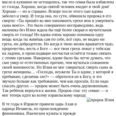
масло в кувшине не истощались, так что семья была избавлена
от голода. Хорошо, когда святой человек входит в твой дом!
Хорошо — но и страшно. Вскоре после этого сын вдовы
заболел и умер. И тогда она, по сути, обвинила пророка в его
смерти: «Ты пришёл ко мне напомнить грехи мои и умертвить
сына моего». Это было совершенно несправедливо, ведь
мальчика без Илии ждала бы ещё более скорая и мучительная
смерть от голода! Но вдова очень хорошо понимала одну
вещь: когда ты живёшь сам по себе, всё серо, не видно ни
греха, ни добродетели. Но когда в твою жизнь врывается чудо,
пророчество, весть о Боге — все твои грехи лежат у тебя как
на ладони, и происходящие несчастья остаётся только связать
с этими грехами. Наверное, вдове было бы легче думать, что
сын умер от естественных причин, чем мучаться сознанием
своей виновности. Но Илия не мог смириться: смерть сына за
грехи женщины… «Господи, неужели Ты и вдове, у которой я
пребываю, сделаешь зло?» — обратился он к Богу, и это
звучало больше как требование, чем как просьба. Если надо
спасать других — пророк может быть очень дерзновенным.
Так ребёнок вернулся к жизни. Пророк спас эту семью — и
мог теперь идти ко всему израильскому народу.
В те годы в Израиле правили царь Ахав и
царица Иезавель, по происхождению
финикиянка. Языческие культы и прежде