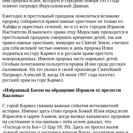
имя пророка Илии, которую в середине ноября 1913 года
освятит патриарх Иерусалимский Дамиан.
Ежегодно в престольный праздник помолиться великому
пророку собираются православные христиане не только из
Хайфы и окрестных селений, но и со всех городов Израиля.
Настоятелю Ильинского храма отцу Мирославу приходится в
престольный праздник совершать крещение детей, так как
православные христиане, живущие на Святой Земле, считают
для себя великой честью именно в день пророка Илии
подняться на гору Кармил и в русском храме крестить
новорожденных. Именем пророка часто нарекают детей.
Особым почитанием пользуется пророк Илия среди русских
паломников. На это указал в своей проповеди Святейший
Патриарх Алексий II, когда 18 июня 1997 года посетил
русский храм на горе Кармил.
«Избранный Богом на обращение Израиля от прелести
Вааловы»
С горой Кармил связаны важные события ветхозаветной
истории. Именно здесь стоял пророк Божий Илия перед всем
Израилем и царем Ахавом, когда вызвал ханаанских пророков
на состязание и посланным с неба огнем доказал, что
«Господь есть Бог» (3 Цар 18: 39). Здесь он бросил вызов
ложной религии и посрамил жрецов Ваала, поддержав веру в