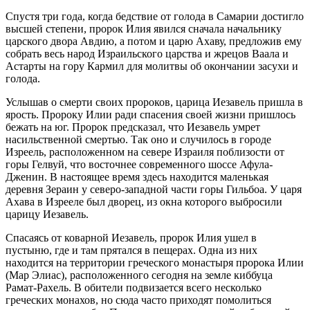
Спустя три года, когда бедствие от голода в Самарии достигло
высшей степени, пророк Илия явился сначала начальнику
царского двора Авдию, а потом и царю Ахаву, предложив ему
собрать весь народ Израильского царства и жрецов Ваала и
Астарты на гору Кармил для молитвы об окончании засухи и
голода.
Услышав о смерти своих пророков, царица Иезавель пришла в
ярость. Пророку Илии ради спасения своей жизни пришлось
бежать на юг. Пророк предсказал, что Иезавель умрет
насильственной смертью. Так оно и случилось в городе
Изреель, расположенном на севере Израиля поблизости от
горы Гелвуй, что восточнее современного шоссе Афула-
Дженин. В настоящее время здесь находится маленькая
деревня Зераин у северо-западной части горы Гильбоа. У царя
Ахава в Изрееле был дворец, из окна которого выбросили
царицу Иезавель.
Спасаясь от коварной Иезавель, пророк Илия ушел в
пустыню, где и там прятался в пещерах. Одна из них
находится на территории греческого монастыря пророка Илии
(Мар Элиас), расположенного сегодня на земле киббуца
Рамат-Рахель. В обители подвизается всего несколько
греческих монахов, но сюда часто приходят помолиться