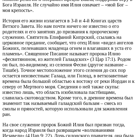
Бога Израиля. Не случайно имя Илия означает – «мой Бог –
моя крепость».
История его жизни излагается в 3-й и 4-й Книгах царств
Ветхого Завета. Но нам почти ничего не известно о его
родителях и его занятиях до призвания к пророческому
служению. Святитель Епифаний Кипрский, ссылаясь на
церковное предание, сообщает, что отец Илии «видел ангелов
Божиих, пеленавших младенца огнем и влагавших в уста его
пламень». Священное Писание называет пророка Илию
«фесвитянином, из жителей Галаадских» (3 Цар 17:1). Родом
он был, по-видимому, из селения Фесви (другое название –
Тишбе). Точное местоположение этого селения до сих пор
остается неизвестным: Галаад, или Гилеад, в ветхозаветные
времена была большой областью к востоку от реки Иордан и к
северу от Мертвого моря. Сведения о ней также скупы:
известно лишь, что область изобиловала пастбищами,
славилась скотоводством. Кроме того, в древние времена был
знаменит так называемый галаадский бальзам – смесь из
смолы и пряностей, которую использовали для заживления
ран.
На свое служение пророк Божий Илия был призван тогда,
когда народ Израиля был развращаем «волхованиями
Иезавели» (4 Цар 9: 22). Дочь сидонского правителя, она была