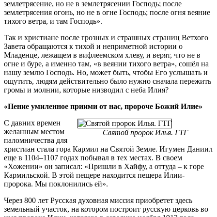
землетрясение, но не в землетрясении Господь; после
землетрясения огонь, но не в огне Господь; после огня веяние
тихого ветра, и там Господь».
Так и христиане после грозных и страшных страниц Ветхого
Завета обращаются к тихой и неприметной истории о
Младенце, лежащем в вифлеемском хлеву, и верят, что не в
огне и буре, а именно там, «в веянии тихого ветра», сошёл на
нашу землю Господь. Но, может быть, чтобы Его услышать и
ощутить, людям действительно было нужно сначала пережить
громы и молнии, которые низводил с неба Илия?
«Пение умиленное приими от нас, пророче Божий Илие»
С давних времен
желанным местом
Святой пророк Илья. ГТГ
паломничества для
христиан стала гора Кармил на Святой Земле. Игумен Даниил
еще в 1104–1107 годах побывал в тех местах. В своем
«Хожении» он записал: «Пришли в Хайфу, а оттуда – к горе
Кармильской. В этой пещере находится пещера Илии-
пророка. Мы поклонились ей».
Через 800 лет Русская духовная миссия приобретет здесь
земельный участок, на котором построит русскую церковь во