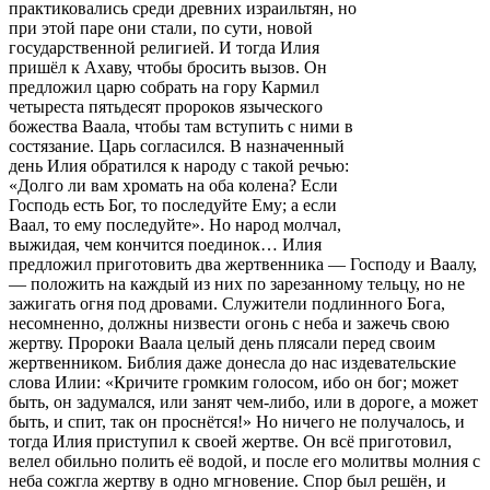
практиковались среди древних израильтян, но
при этой паре они стали, по сути, новой
государственной религией. И тогда Илия
пришёл к Ахаву, чтобы бросить вызов. Он
предложил царю собрать на гору Кармил
четыреста пятьдесят пророков языческого
божества Ваала, чтобы там вступить с ними в
состязание. Царь согласился. В назначенный
день Илия обратился к народу с такой речью:
«Долго ли вам хромать на оба колена? Если
Господь есть Бог, то последуйте Ему; а если
Ваал, то ему последуйте». Но народ молчал,
выжидая, чем кончится поединок… Илия
предложил приготовить два жертвенника — Господу и Ваалу,
— положить на каждый из них по зарезанному тельцу, но не
зажигать огня под дровами. Служители подлинного Бога,
несомненно, должны низвести огонь с неба и зажечь свою
жертву. Пророки Ваала целый день плясали перед своим
жертвенником. Библия даже донесла до нас издевательские
слова Илии: «Кричите громким голосом, ибо он бог; может
быть, он задумался, или занят чем-либо, или в дороге, а может
быть, и спит, так он проснётся!» Но ничего не получалось, и
тогда Илия приступил к своей жертве. Он всё приготовил,
велел обильно полить её водой, и после его молитвы молния с
неба сожгла жертву в одно мгновение. Спор был решён, и