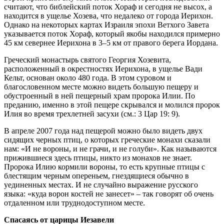
считают, что библейский поток Хораф и сегодня не высох, а
находится в ущелье Хозева, что недалеко от города Иерихон.
Однако на некоторых картах Израиля эпохи Ветхого Завета
указывается поток Хораф, который якобы находился примерно
45 км севернее Иерихона в 3–5 км от правого берега Иордана.
Греческий монастырь святого Георгия Хозевита,
расположенный в окрестностях Иерихона, в ущелье Вади
Кельт, основан около 480 года. В этом суровом и
благословенном месте можно видеть большую пещеру и
обустроенный в ней пещерный храм пророка Илии. По
преданию, именно в этой пещере скрывался и молился пророк
Илия во время трехлетней засухи (см.: 3 Цар 19: 9).
В апреле 2007 года над пещерой можно было видеть двух
сидящих черных птиц, о которых греческие монахи сказали
нам: «И не вороны, и не грачи, и не голуби». Как называются
прижившиеся здесь птицы, никто из монахов не знает.
Пророка Илию кормили в
о
роны, то есть крупные птицы с
блестящим черным опереньем, гнездящиеся обычно в
уединенных местах. И не случайно выражение русского
языка: «куда ворон костей не занесет» – так говорят об очень
отдаленном или труднодоступном месте.
Спасаясь от царицы Иезавели