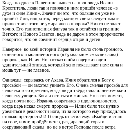
Когда позднее в Палестине вышел на проповедь Иоанн
Креститель, люди так и поняли: к ним пришёл человек «в
духе и силе Илии». Значит ли это, что больше он уже не
придёт? Или, напротив, перед концом света следует ждать
пришествия этого не умиравшего пророка? Никто не знает
точно. Его таинственная фигура так и остаётся на границе
Ветхого и Нового Заветов, ведь не даром в этом пророчестве
говорится, что он соединит сердца отцов и детей.
Наверное, во всей истории Израиля не было столь грозного,
огненного и молниеносного (в буквальном смысле слова)
пророка, как Илия. Но рассказ о нём содержит один
удивительный эпизод, который ясно показывает нам: сила и
мощь тут — не главное.
Однажды, скрываясь от Ахава, Илия обратился к Богу с
просьбой — он захотел увидеть Его. Очень смелая просьба для
человека того времени, когда люди твёрдо знали: невозможно
человеку увидеть Бога и остаться в живых. Но в тот момент,
когда почти весь Израиль совратился в идолопоклонство,
когда царь искал смерти пророка — Илии было так нужно
убедиться в реальности Бога, из-за Которого ему приходилось
столько претерпеть! И Господь ответил ему: «Выйди и стань
на горе, и вот, пройдёт ветер, раздирающий горы и
сокрушающий скалы, но не в ветре Господь; после ветра