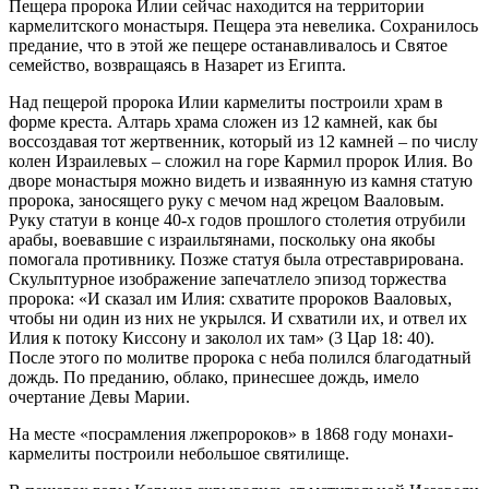
Пещера пророка Илии сейчас находится на территории
кармелитского монастыря. Пещера эта невелика. Сохранилось
предание, что в этой же пещере останавливалось и Святое
семейство, возвращаясь в Назарет из Египта.
Над пещерой пророка Илии кармелиты построили храм в
форме креста. Алтарь храма сложен из 12 камней, как бы
воссоздавая тот жертвенник, который из 12 камней – по числу
колен Израилевых – сложил на горе Кармил пророк Илия. Во
дворе монастыря можно видеть и изваянную из камня статую
пророка, заносящего руку с мечом над жрецом Вааловым.
Руку статуи в конце 40-х годов прошлого столетия отрубили
арабы, воевавшие с израильтянами, поскольку она якобы
помогала противнику. Позже статуя была отреставрирована.
Скульптурное изображение запечатлело эпизод торжества
пророка: «И сказал им Илия: схватите пророков Вааловых,
чтобы ни один из них не укрылся. И схватили их, и отвел их
Илия к потоку Киссону и заколол их там» (3 Цар 18: 40).
После этого по молитве пророка с неба полился благодатный
дождь. По преданию, облако, принесшее дождь, имело
очертание Девы Марии.
На месте «посрамления лжепророков» в 1868 году монахи-
кармелиты построили небольшое святилище.