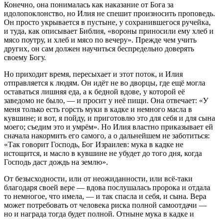
Конечно, она понималась как наказание от Бога за
идолопоклонство, но Илия не спешит произносить проповедь.
Он просто укрывается в пустыне, у сохранившегося ручейка,
и туда, как описывает Библия, «вороны приносили ему хлеб и
мясо поутру, и хлеб и мясо по вечеру». Прежде чем учить
других, он сам должен научиться беспредельно доверять
своему Богу.
Но приходит время, пересыхает и этот поток, и Илия
отправляется к людям. Он идёт не во дворцы, где ещё могла
оставаться лишняя еда, а к бедной вдове, у которой её
заведомо не было, — и просит у неё пищи. Она отвечает: «У
меня только есть горсть муки в кадке и немного масла в
кувшине; и вот, я пойду, и приготовлю это для себя и для сына
моего; съедим это и умрём». Но Илия властно приказывает ей
сначала накормить его самого, а о дальнейшем не заботиться:
«Так говорит Господь, Бог Израилев: мука в кадке не
истощится, и масло в кувшине не убудет до того дня, когда
Господь даст дождь на землю».
От безысходности, или от неожиданности, или всё-таки
благодаря своей вере — вдова послушалась пророка и отдала
то немногое, что имела, — и так спасла и себя, и сына. Вера
может потребовать от человека риска полной самоотдачи —
но и награда тогда будет полной. Отныне мука в кадке и