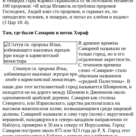
В пещерах горы Кармил скрывались от мстительной Иезавели
100 пророков: «И когда Иезавель истребляла пророков
Господних, Авдий взял сто пророков, и скрывал их, по
пятидесяти человек, в пещерах, и питал их хлебом и водою»
(3 Цар 18: 4).
Там, где были Самария и поток Хораф
В древние времена
Самарией называли не
только город, но и его
отдаленные окрестности.
С течением времени
Статуя св. пророка Ильи,
слово «Самария» стало
избивающего вааловых жрецов при
обычным названием
входе в кармелитский монастырь
«средней Палестины». В
наши дни этот ветхозаветный город называется Шомроном, и
находится он на дороге между Шхемом и Дженином около
одноименной арабской деревни. Самария как столица
Северного, или Израильского, царства располагалась на
высоком живописном холме, возвышающемся среди широкой
долины. Самарией называли и саму гору (холм) с округленной
вершиной, находящуюся в северо-западном направлении от
Наблуса, примерно в 50 км к северу от Иерусалима. Город
Самария построен около 875 или 923 года до Р. Х. Город этот
часто упоминается в Библии а жители его клеймятся за