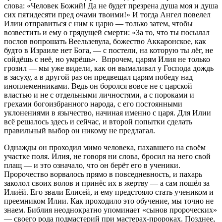
слова: «Человек Божий! Да не будет презрена душа моя и душа
сих пятидесяти пред очами твоими!» И тогда Ангел повелел
Илии отправиться с ним к царю — только затем, чтобы
возвестить и ему о грядущей смерти: «За то, что ты посылал
послов вопрошать Веельзевула, божество Аккаронское, как
будто в Израиле нет Бога, — с постели, на которую ты лёг, не
сойдёшь с неё, но умрёшь». Впрочем, царям Илия не только
грозил — мы уже видели, как он вымаливал у Господа дождь
в засуху, а в другой раз он предвещал царям победу над
иноплеменниками. Ведь он боролся вовсе не с царской
властью и не с отдельными личностями, а с пороками и
грехами богоизбранного народа, с его постоянными
уклонениями в язычество, начиная именно с царя. Для Илии
всё решалось здесь и сейчас, и второй попытки сделать
правильный выбор он никому не предлагал.
Однажды он проходил мимо человека, пахавшего на своём
участке поля. Илия, не говоря ни слова, бросил на него свой
плащ — и это означало, что он берёт его в ученики.
Пророчество ворвалось прямо в повседневность, и пахарь
заколол своих волов и принёс их в жертву — а сам пошёл за
Илиёй. Его звали Елисей, и ему предстояло стать учеником и
преемником Илии. Как проходило это обучение, мы точно не
знаем. Библия неоднократно упоминает «сынов пророческих»
— своего рода подмастерий при мастерах-пророках. Позднее,