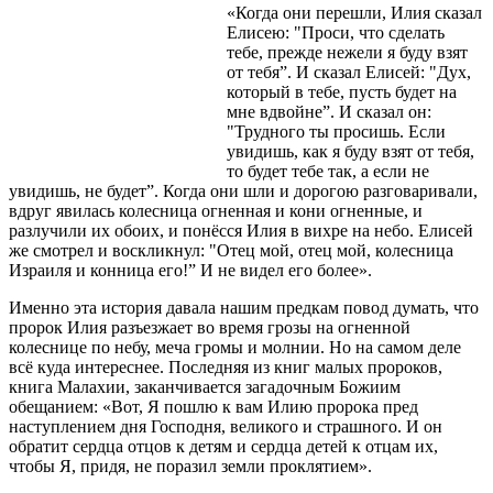
«Когда они перешли, Илия сказал
Елисею: "Проси, что сделать
тебе, прежде нежели я буду взят
от тебя”. И сказал Елисей: "Дух,
который в тебе, пусть будет на
мне вдвойне”. И сказал он:
"Трудного ты просишь. Если
увидишь, как я буду взят от тебя,
то будет тебе так, а если не
увидишь, не будет”. Когда они шли и дорогою разговаривали,
вдруг явилась колесница огненная и кони огненные, и
разлучили их обоих, и понёсся Илия в вихре на небо. Елисей
же смотрел и воскликнул: "Отец мой, отец мой, колесница
Израиля и конница его!” И не видел его более».
Именно эта история давала нашим предкам повод думать, что
пророк Илия разъезжает во время грозы на огненной
колеснице по небу, меча громы и молнии. Но на самом деле
всё куда интереснее. Последняя из книг малых пророков,
книга Малахии, заканчивается загадочным Божиим
обещанием: «Вот, Я пошлю к вам Илию пророка пред
наступлением дня Господня, великого и страшного. И он
обратит сердца отцов к детям и сердца детей к отцам их,
чтобы Я, придя, не поразил земли проклятием».