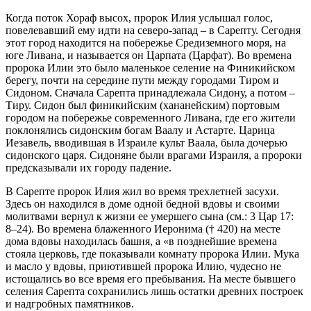
Когда поток Хораф высох, пророк Илия услышал голос,
повелевавший ему идти на северо-запад – в Сарепту. Сегодня
этот город находится на побережье Средиземного моря, на
юге Ливана, и называется он Царпата (Царфат). Во времена
пророка Илии это было маленькое селение на Финикийском
берегу, почти на середине пути между городами Тиром и
Сидоном. Сначала Сарепта принадлежала Сидону, а потом –
Тиру. Сидон был финикийским (хананейским) портовым
городом на побережье современного Ливана, где его жители
поклонялись сидонским богам Ваалу и Астарте. Царица
Иезавель, вводившая в Израиле культ Ваала, была дочерью
сидонского царя. Сидоняне были врагами Израиля, а пророки
предсказывали их городу падение.
В Сарепте пророк Илия жил во время трехлетней засухи.
Здесь он находился в доме одной бедной вдовы и своими
молитвами вернул к жизни ее умершего сына (см.: 3 Цар 17:
8–24). Во времена блаженного Иеронима († 420) на месте
дома вдовы находилась башня, а «в позднейшие времена
стояла церковь, где показывали комнату пророка Илии. Мука
и масло у вдовы, приютившей пророка Илию, чудесно не
истощались во все время его пребывания. На месте бывшего
селения Сарепта сохранились лишь остатки древних построек
и надгробных памятников.