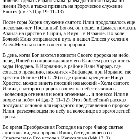
повелел сделать израильским царем достойного мужа по
имени Ииуя, а также призвать на пророческое служение
Елисея (см.: 3 Цар 19: 11–13).
После горы Хорив служение святого Илии продолжалось еще
несколько лет. Посланный Богом, он пошел в Дамаск помазать
Азаила на царство в Сирии, а Ииуя – в Израиле. По воле
Божией Илия отправился в путь и нашел Елисея у селения
Авел-Мехолы и помазал его в пророки.
В день, когда Бог захотел вознести Своего пророка на небо,
перед Илией и сопровождавшим его Елисеем расступились
воды Иордана. В Иордании, в районе Вади Харрар, где
согласно преданию, находится «Вифавара, при Иордане, где
крестил Иоанн» (Ин 1: 28) и где принял крещение Иисус
Христос, можно видеть плоский невысокий «Холм святого
Илии», с которого пророк взошел на небеса: явились
«колесница огненная и кони огненные… и понесся Илия в
вихре на небо» (4 Цар 2: 11–12). Этот библейский рассказ
послужил основой для народного представления о пророке
Илии, разъезжающем по небу на колеснице во время летней
грозы.
Во время Преображения Господня на горе Фавор святые
апостолы видели пророка Илию, беседовавшего со
Спасителем о Его исходе в Иерусалиме (Мф 17: 3).