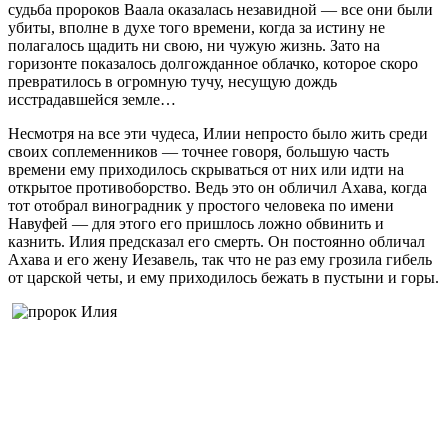
судьба пророков Ваала оказалась незавидной — все они были
убиты, вполне в духе того времени, когда за истину не
полагалось щадить ни свою, ни чужую жизнь. Зато на
горизонте показалось долгожданное облачко, которое скоро
превратилось в огромную тучу, несущую дождь
исстрадавшейся земле…
Несмотря на все эти чудеса, Илии непросто было жить среди
своих соплеменников — точнее говоря, большую часть
времени ему приходилось скрываться от них или идти на
открытое противоборство. Ведь это он обличил Ахава, когда
тот отобрал виноградник у простого человека по имени
Навуфей — для этого его пришлось ложно обвинить и
казнить. Илия предсказал его смерть. Он постоянно обличал
Ахава и его жену Иезавель, так что не раз ему грозила гибель
от царской четы, и ему приходилось бежать в пустыни и горы.