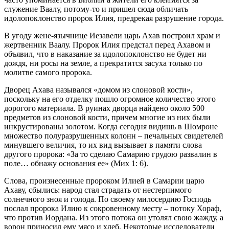
служение Ваалу, потому-то и пришел сюда обличать
идолопоклонство пророк Илия, предрекая разрушение города.
В угоду жене-язычнице Иезавели царь Ахав построил храм и
жертвенник Ваалу. Пророк Илия предстал перед Ахавом и
объявил, что в наказание за идолопоклонство не будет ни
дождя, ни росы на земле, а прекратится засуха только по
молитве самого пророка.
Дворец Ахава назывался «домом из слоновой кости»,
поскольку на его отделку пошло огромное количество этого
дорогого материала. В руинах дворца найдено около 500
предметов из слоновой кости, причем многие из них были
инкрустированы золотом. Когда сегодня видишь в Шомроне
множество полуразрушенных колонн – печальных свидетелей
минувшего величия, то их вид вызывает в памяти слова
другого пророка: «За то сделаю Самарию грудою развалин в
поле… обнажу основания ее» (Мих 1: 6).
Слова, произнесенные пророком Илией в Самарии царю
Ахаву, сбылись: народ стал страдать от нестерпимого
солнечного зноя и голода. По своему милосердию Господь
послал пророка Илию к сокровенному месту – потоку Хораф,
что против Иордана. Из этого потока он утолял свою жажду, а
ворон приносил ему мясо и хлеб. Некоторые исследователи