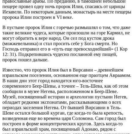
православные арабы. По преданию, в тамошней небольшой
пещере провел одну ночь пророк Илия, спасаясь от царицы
Иезавели. По некоторым данным, монастырь на месте пещеры
пророка Илии построен в VI веке.
В пустыне пророк Илия с горечью размышлял о том, что даже
такие великие чудеса, которые произошли на горе Кармил, не
могут обратить к вере народ. Он сел под кустом дрока
(можжевельника) и стал просить себе у Бога смерти. Но
Господь отправил его в «путь еще превосходнейший» (1 Кор
12: 31). Подкрепившись чудесно посланной ему пищей,
пророк пошел дальше.
Известно, что пророк Илия был в Вирсавии – древнейшем
израильском поселении, основанном еще праотцем Авраамом.
В наши дни этот город находится юго-восточнее
современного Беер-Шевы, а точнее – Тель-Шева, как об этом
сообщили в музее Негева, расположенном в Беер-Шеве.
Музей, посвященный истории и археологии пустыни Негев,
обладает редкими экспонатами, рассказывающими о всех
периодах заселения Негева. От бывшей Вирсавии в Тель-
Шеве остался большой курган, где когда-то была крепость,
возведенная еще во времена царя Соломона. Сам город был
построен в форме концентрических кругов. Здесь когда-то
был израильский храм, посвященный Адонаю, рядом с