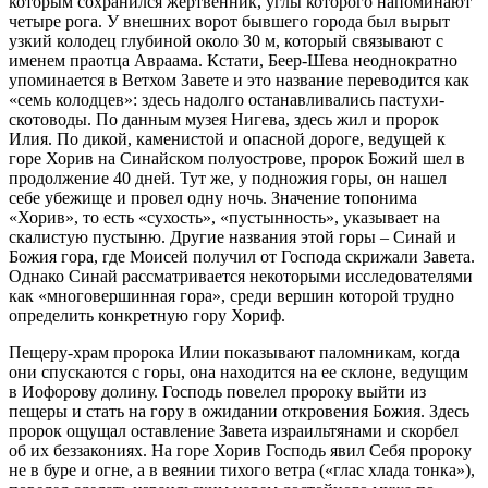
которым сохранился жертвенник, углы которого напоминают
четыре рога. У внешних ворот бывшего города был вырыт
узкий колодец глубиной около 30 м, который связывают с
именем праотца Авраама. Кстати, Беер-Шева неоднократно
упоминается в Ветхом Завете и это название переводится как
«семь колодцев»: здесь надолго останавливались пастухи-
скотоводы. По данным музея Нигева, здесь жил и пророк
Илия. По дикой, каменистой и опасной дороге, ведущей к
горе Хорив на Синайском полуострове, пророк Божий шел в
продолжение 40 дней. Тут же, у подножия горы, он нашел
себе убежище и провел одну ночь. Значение топонима
«Хорив», то есть «сухость», «пустынность», указывает на
скалистую пустыню. Другие названия этой горы – Синай и
Божия гора, где Моисей получил от Господа скрижали Завета.
Однако Синай рассматривается некоторыми исследователями
как «многовершинная гора», среди вершин которой трудно
определить конкретную гору Хориф.
Пещеру-храм пророка Илии показывают паломникам, когда
они спускаются с горы, она находится на ее склоне, ведущим
в Иофорову долину. Господь повелел пророку выйти из
пещеры и стать на гору в ожидании откровения Божия. Здесь
пророк ощущал оставление Завета израильтянами и скорбел
об их беззакониях. На горе Хорив Господь явил Себя пророку
не в буре и огне, а в веянии тихого ветра («глас хлада тонка»),