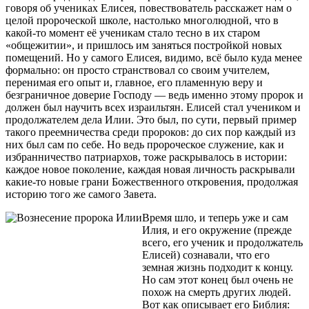
говоря об учениках Елисея, повествователь расскажет нам о
целой пророческой школе, настолько многолюдной, что в
какой-то момент её ученикам стало тесно в их старом
«общежитии», и пришлось им заняться постройкой новых
помещений. Но у самого Елисея, видимо, всё было куда менее
формально: он просто странствовал со своим учителем,
перенимая его опыт и, главное, его пламенную веру и
безграничное доверие Господу — ведь именно этому пророк и
должен был научить всех израильтян. Елисей стал учеником и
продолжателем дела Илии. Это был, по сути, первый пример
такого преемничества среди пророков: до сих пор каждый из
них был сам по себе. Но ведь пророческое служение, как и
избранничество патриархов, тоже раскрывалось в истории:
каждое новое поколение, каждая новая личность раскрывали
какие-то новые грани Божественного откровения, продолжая
историю того же самого Завета.
Время шло, и теперь уже и сам
Илия, и его окружение (прежде
всего, его ученик и продолжатель
Елисей) сознавали, что его
земная жизнь подходит к концу.
Но сам этот конец был очень не
похож на смерть других людей.
Вот как описывает его Библия: