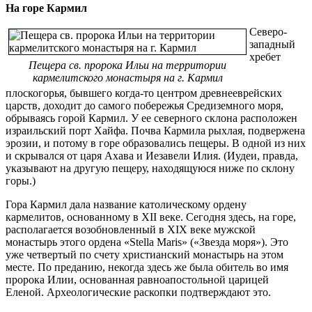
На горе Кармил
Cеверо-
западный
хребет
Пещера св. пророка Ильи на территории
кармелитского монастыря на г. Кармил
плоскогорья, бывшего когда-то центром древнееврейских
царств, доходит до самого побережья Средиземного моря,
обрываясь горой Кармил. У ее северного склона расположен
израильский порт Хайфа. Почва Кармила рыхлая, подвержена
эрозии, и потому в горе образовались пещеры. В одной из них
и скрывался от царя Ахава и Иезавели Илия. (Иудеи, правда,
указывают на другую пещеру, находящуюся ниже по склону
горы.)
Гора Кармил дала название католическому ордену
кармелитов, основанному в XII веке. Сегодня здесь, на горе,
располагается возобновленный в XIX веке мужской
монастырь этого ордена «Stella Maris» («Звезда моря»). Это
уже четвертый по счету христианский монастырь на этом
месте. По преданию, некогда здесь же была обитель во имя
пророка Илии, основанная равноапостольной царицей
Еленой. Археологические раскопки подтверждают это.