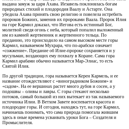
выдана замуж за царя Ахава. Иезавель поклонялась богам
природных стихий и плодородия Ваалу и Астарте. Она
убедила Ахава принять свою религию и повелела истребить
пророков Божиих, заменив их пророками Ваала. Пророк Илия
на горе Кармил доказал, что Иегова есть истинный Бог,
молитвой сведя огонь с неба, который попалил выложенный
им из камней жертвенник и жертвенного тельца. По
преданию, это происходило на самом высоком месте горы
Кармил, называемом Мухрара, что по-арабски означает
«сожжение». Предание об Илие-пророке сохраняется и у
мусульман, воздающих ему похвалу в Коране. Сама гора
Кармил арабами обычно называется Мар-Элиас, то есть
Святой Илия.
По другой традиции, гора называется Керен Кармель, и ее
название отождествляют с «виноградником Божиим» и
«садом». На ее вершинах растет много дубов и сосен, а у
подошвы – оливы и лавры. С горы стекают несколько
потоков, самый большой из них вытекает из так называемого
источника Илии. В Ветхом Завете воспевается красота и
плодородие горы. И сегодня, находясь тут, на горе Кармил,
начинаешь понимать, что сама природа помогала жившим
здесь в оные времена усваивать уроки Бога – Создателя и
Промыслителя.