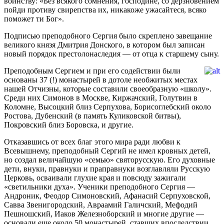
воинству: «Без всякого сомнения, господине, со дерзновением
пойди противу свирепства их, никакоже ужасайтеся, всяко
поможет ти Бог».
Подписью преподобного Сергия было скреплено завещание
великого князя Дмитрия Донского, в котором был записан
новый порядок престолонаследия — от отца к старшему сыну.
Преподобным Сергием и при его содействии были
основаны 37 (!) монастырей в дотоле необжитых местах
нашей Отчизны, которые составили своеобразную «школу».
Среди них Симонов в Москве, Киржачский, Голутвин в
Коломне, Высоцкий близ Серпухова, Борисоглебский около
Ростова, Дубенский (в память Куликовской битвы),
Покровский близ Боровска, и другие.
Отказавшись от всех благ этого мира ради любви к
Всевышнему, преподобный Сергий не имел кровных детей,
но создал величайшую «семью» святорусскую. Его духовные
дети, внуки, правнуки и праправнуки возглавляли Русскую
Церковь, осваивали глухие края и повсюду зажигали
«светильники духа». Ученики преподобного Сергия —
Андроник, Феодор Симоновский, Афанасий Серпуховской,
Савва Звенигородский, Авраамий Галичский, Мефодий
Пешношский, Иаков Железноборский и многие другие —
основали еще около 50 монастырей, ставших впоследствии