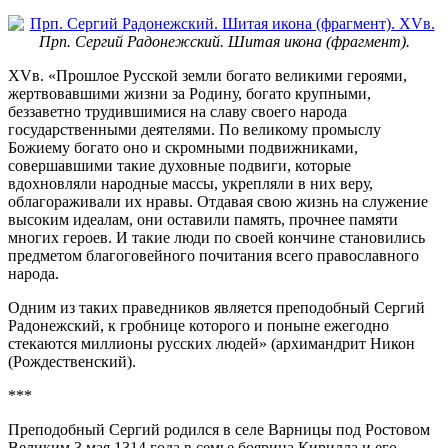
Прп. Сергий Радонежский. Шитая икона (фрагмент).
XVв. «Прошлое Русской земли богато великими героями,
жертвовавшими жизни за Родину, богато крупными,
беззаветно трудившимися на славу своего народа
государственными деятелями. По великому промыслу
Божиему богато оно и скромными подвижниками,
совершавшими такие духовные подвиги, которые
вдохновляли народные массы, укрепляли в них веру,
облагораживали их нравы. Отдавая свою жизнь на служение
высоким идеалам, они оставили память, прочнее памяти
многих героев. И такие люди по своей кончине становились
предметом благоговейного почитания всего православного
народа.
Одним из таких праведников является преподобный Сергий
Радонежский, к гробнице которого и поныне ежегодно
стекаются миллионы русских людей» (архимандрит Никон
(Рождественский).
***
Преподобный Сергий родился в селе Варницы под Ростовом
Великим 3 мая 1314 года в семье боярина Кирилла и его