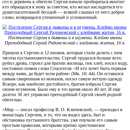
сел и деревень к обители Сергия начали пробираться многие:
кто обращался к нему за советом, кто желал насладиться его
душеспасительной беседой — всякий слышал от него доброе
слово, возвращался утешенный и успокоенный.
Поствление Сергия в дьяконы и в игумены. Клеймо иконы
Преподобный Сергий Радонежский с клеймами жития, 16 в.
Пришли к Сергию и 12 иноков, которые стали делить с ним
тяготы пустынножительства. Сергий трудился больше всех:
рубил дрова, строил для братии жилища, пек хлеб, носил воду,
постоянно помня слова Спасителя: «И кто хочет быть первым
между вами, да будет всем рабом» (Мк. 10: 44). Он оставался
самым смиренным из монахов, носил самую ветхую одежду.
Вскоре, как наиболее достойного, братия избрала Сергия
своим игуменом. Было ему в это время около 40 лет. И еще
долгих 30 лет управлял преподобный Сергий своей родной
обителью.
«Мир — писал профессор В. О. Ключевский, — приходил в
монастырь Сергиев, и то, что он видел здесь, быт и
обстановка пустынного братства, уже поучали его самым
простым правилам, которыми крепко христианское