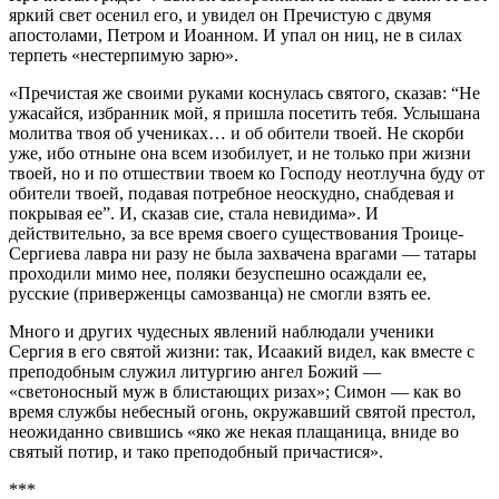
яркий свет осенил его, и увидел он Пречистую с двумя
апостолами, Петром и Иоанном. И упал он ниц, не в силах
терпеть «нестерпимую зарю».
«Пречистая же своими руками коснулась святого, сказав: “Не
ужасайся, избранник мой, я пришла посетить тебя. Услышана
молитва твоя об учениках… и об обители твоей. Не скорби
уже, ибо отныне она всем изобилует, и не только при жизни
твоей, но и по отшествии твоем ко Господу неотлучна буду от
обители твоей, подавая потребное неоскудно, снабдевая и
покрывая ее”. И, сказав сие, стала невидима». И
действительно, за все время своего существования Троице-
Сергиева лавра ни разу не была захвачена врагами — татары
проходили мимо нее, поляки безуспешно осаждали ее,
русские (приверженцы самозванца) не смогли взять ее.
Много и других чудесных явлений наблюдали ученики
Сергия в его святой жизни: так, Исаакий видел, как вместе с
преподобным служил литургию ангел Божий —
«светоносный муж в блистающих ризах»; Симон — как во
время службы небесный огонь, окружавший святой престол,
неожиданно свившись «яко же некая плащаница, вниде во
святый потир, и тако преподобный причастися».
***