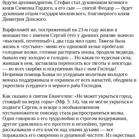
будучи архимандритом, Стефан стал духовником великого
князя Симеона Гордого, а его сын — святой Феодор — будет
духовным отцом государя московского, благоверного князя
Димитрия Донского.
Варфоломей же, постриженный на 23-м году жизни в
монашество с именем Сергий (что у древних римлян значило
«высокий, почтенный»), два года жил один. Тяжела была
жизнь в «пустыне»: мимо его одинокой кельи пробегали
голодные волки, готовые растерзать инока, бродили медведи,
бывало ему холодно и голодно… Но какая-то чудесная сила,
жившая в нем, заставляла переносить все тяготы и невзгоды
— во всех скорбях и искушениях был с ним Господь!
Незримая помощь Божья по усердным молитвам молодого
монаха поддерживала и охраняла от всех напастей, ободряла и
укрепляла усердного и верного раба Господня.
Как сказано в святом Евангелии: «Не может укрыться город,
стоящий на верху горы» (Мф. 5: 14), так не могли укрыться и
подвиги Сергия, и вскоре о необыкновенном
пустынножителе повсюду стала распространяться молва.
Одни говорили о его трудолюбии и строгом воздержании,
другие удивлялись его простоте и незлобию, третьи
рассказывали о его власти над злыми духами — все
поражались его смирению и душевной чистоте. Из окрестных