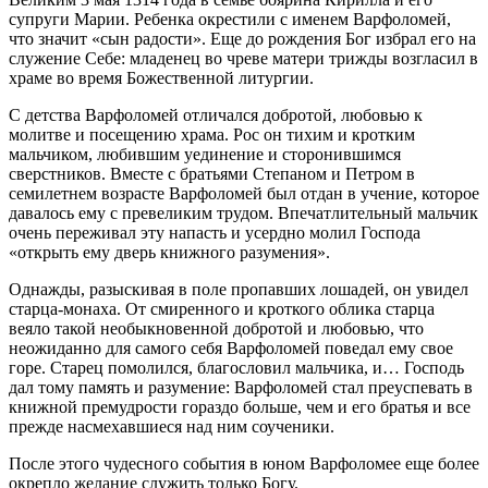
супруги Марии. Ребенка окрестили с именем Варфоломей,
что значит «сын радости». Еще до рождения Бог избрал его на
служение Себе: младенец во чреве матери трижды возгласил в
храме во время Божественной литургии.
С детства Варфоломей отличался добротой, любовью к
молитве и посещению храма. Рос он тихим и кротким
мальчиком, любившим уединение и сторонившимся
сверстников. Вместе с братьями Степаном и Петром в
семилетнем возрасте Варфоломей был отдан в учение, которое
давалось ему с превеликим трудом. Впечатлительный мальчик
очень переживал эту напасть и усердно молил Господа
«открыть ему дверь книжного разумения».
Однажды, разыскивая в поле пропавших лошадей, он увидел
старца-монаха. От смиренного и кроткого облика старца
веяло такой необыкновенной добротой и любовью, что
неожиданно для самого себя Варфоломей поведал ему свое
горе. Старец помолился, благословил мальчика, и… Господь
дал тому память и разумение: Варфоломей стал преуспевать в
книжной премудрости гораздо больше, чем и его братья и все
прежде насмехавшиеся над ним соученики.
После этого чудесного события в юном Варфоломее еще более
окрепло желание служить только Богу.