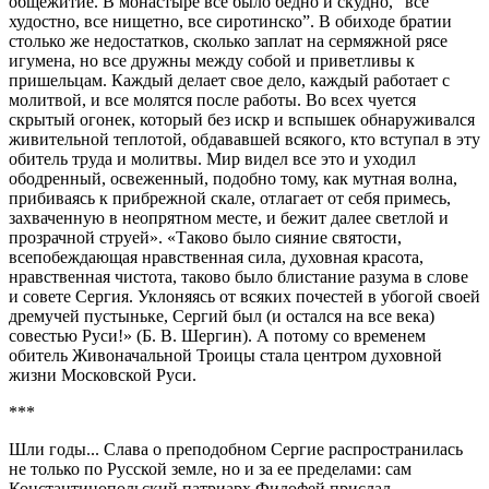
общежитие. В монастыре все было бедно и скудно, “все
худостно, все нищетно, все сиротинско”. В обиходе братии
столько же недостатков, сколько заплат на сермяжной рясе
игумена, но все дружны между собой и приветливы к
пришельцам. Каждый делает свое дело, каждый работает с
молитвой, и все молятся после работы. Во всех чуется
скрытый огонек, который без искр и вспышек обнаруживался
живительной теплотой, обдававшей всякого, кто вступал в эту
обитель труда и молитвы. Мир видел все это и уходил
ободренный, освеженный, подобно тому, как мутная волна,
прибиваясь к прибрежной скале, отлагает от себя примесь,
захваченную в неопрятном месте, и бежит далее светлой и
прозрачной струей». «Таково было сияние святости,
всепобеждающая нравственная сила, духовная красота,
нравственная чистота, таково было блистание разума в слове
и совете Сергия. Уклоняясь от всяких почестей в убогой своей
дремучей пустыньке, Сергий был (и остался на все века)
совестью Руси!» (Б. В. Шергин). А потому со временем
обитель Живоначальной Троицы стала центром духовной
жизни Московской Руси.
***
Шли годы... Слава о преподобном Сергие распространилась
не только по Русской земле, но и за ее пределами: сам
Константинопольский патриарх Филофей прислал