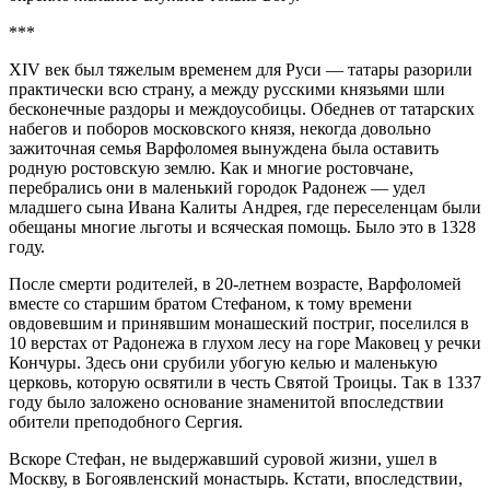
***
XIV век был тяжелым временем для Руси — татары разорили
практически всю страну, а между русскими князьями шли
бесконечные раздоры и междоусобицы. Обеднев от татарских
набегов и поборов московского князя, некогда довольно
зажиточная семья Варфоломея вынуждена была оставить
родную ростовскую землю. Как и многие ростовчане,
перебрались они в маленький городок Радонеж — удел
младшего сына Ивана Калиты Андрея, где переселенцам были
обещаны многие льготы и всяческая помощь. Было это в 1328
году.
После смерти родителей, в 20-летнем возрасте, Варфоломей
вместе со старшим братом Стефаном, к тому времени
овдовевшим и принявшим монашеский постриг, поселился в
10 верстах от Радонежа в глухом лесу на горе Маковец у речки
Кончуры. Здесь они срубили убогую келью и маленькую
церковь, которую освятили в честь Святой Троицы. Так в 1337
году было заложено основание знаменитой впоследствии
обители преподобного Сергия.
Вскоре Стефан, не выдержавший суровой жизни, ушел в
Москву, в Богоявленский монастырь. Кстати, впоследствии,