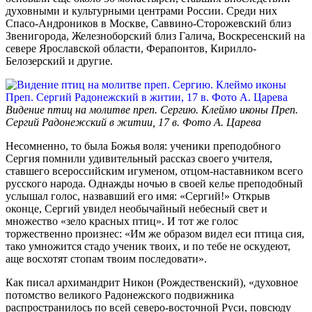
духовными и культурными центрами России. Среди них
Спасо-Андроников в Москве, Саввино-Сторожевский близ
Звенигорода, Железноборский близ Галича, Воскресенский на
севере Ярославской области, Ферапонтов, Кирилло-
Белозерский и другие.
Видение птиц на молитве преп. Сергию. Клеймо иконы Преп.
Сергий Радонежский в житии, 17 в. Фото А. Царева
Несомненно, то была Божья воля: ученики преподобного
Сергия помнили удивительный рассказ своего учителя,
ставшего всероссийским игуменом, отцом-наставником всего
русского народа. Однажды ночью в своей келье преподобный
услышал голос, назвавший его имя: «Сергий!» Открыв
оконце, Сергий увидел необычайный небесный свет и
множество «зело красных птиц». И тот же голос
торжественно произнес: «Им же образом видел еси птица сия,
тако умножится стадо ученик твоих, и по тебе не оскудеют,
аще восхотят стопам твоим последовати».
Как писал архимандрит Никон (Рождественский), «духовное
потомство великого Радонежского подвижника
распространилось по всей северо-восточной Руси, повсюду