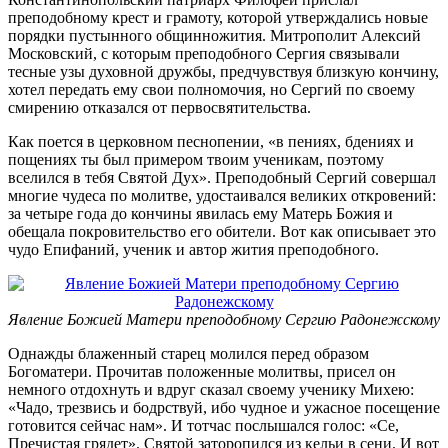
преподобному крест и грамоту, которой утверждались новые
порядки пустынного общинножития. Митрополит Алексий
Московский, с которым преподобного Сергия связывали
тесные узы духовной дружбы, предчувствуя близкую кончину,
хотел передать ему свои полномочия, но Сергий по своему
смирению отказался от первосвятительства.
Как поется в церковном песнопении, «в пениях, бдениях и
пощениях ты был примером твоим ученикам, поэтому
вселился в тебя Святой Дух». Преподобный Сергий совершал
многие чудеса по молитве, удостаивался великих откровений:
за четыре года до кончины явилась ему Матерь Божия и
обещала покровительство его обители. Вот как описывает это
чудо Епифаний, ученик и автор жития преподобного.
Явление Божией Матери преподобному Сергию Радонежскому
Однажды блаженный старец молился перед образом
Богоматери. Прочитав положенные молитвы, присел он
немного отдохнуть и вдруг сказал своему ученику Михею:
«Чадо, трезвись и бодрствуй, ибо чудное и ужасное посещение
готовится сейчас нам». И тотчас послышался голос: «Се,
Пречистая грядет». Святой заторопился из кельи в сени. И вот