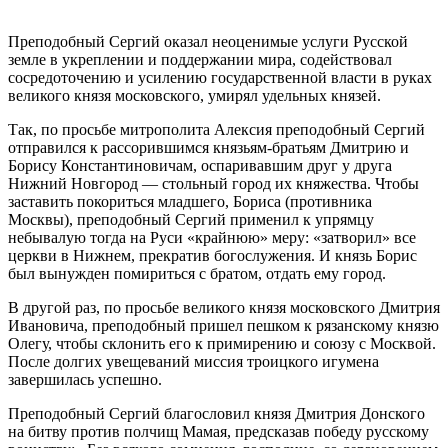
Преподобный Сергий оказал неоценимые услуги Русской
земле в укреплении и поддержании мира, содействовал
сосредоточению и усилению государственной власти в руках
великого князя московского, умирял удельных князей.
Так, по просьбе митрополита Алексия преподобный Сергий
отправился к рассорившимся князьям-братьям Дмитрию и
Борису Константиновичам, оспаривавшим друг у друга
Нижний Новгород — стольный город их княжества. Чтобы
заставить покориться младшего, Бориса (противника
Москвы), преподобный Сергий применил к упрямцу
небывалую тогда на Руси «крайнюю» меру: «затворил» все
церкви в Нижнем, прекратив богослужения. И князь Борис
был вынужден помириться с братом, отдать ему город.
В другой раз, по просьбе великого князя московского Дмитрия
Ивановича, преподобный пришел пешком к рязанскому князю
Олегу, чтобы склонить его к примирению и союзу с Москвой.
После долгих увещеваний миссия троицкого игумена
завершилась успешно.
Преподобный Сергий благословил князя Дмитрия Донского
на битву против полчищ Мамая, предсказав победу русскому