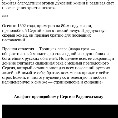
зажигая благодатный огонек духовной жизни и разливая свет
просвещения христианского».
***
Осенью 1392 года, примерно на 80-м году жизни,
преподобный Сергий впал в тяжкий недуг. Предчувствуя
скорый конец, он призвал братию для последних
наставлений...
Прошли столетия… Троицкая лавра (лавра греч. —
общежительный монастырь) стала одной из крупнейших и
богатейших русских обителей. Но ценнее всех ее сокровищ и
доныне считается священная рака с мощами преподобного
Сергия, который оставил завет для всех поколений русских
людей: «Внимайте себе, братие, всех молю: прежде имейте
страх Божий, и чистоту душевную, и телесную, и любовь
нелицемерную; к сим же — страннолюбие и смирение».
Акафист преподобному Сергию Радонежскому