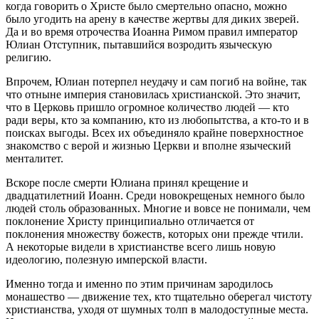
когда говорить о Христе было смертельно опасно, можно
было угодить на арену в качестве жертвы для диких зверей.
Да и во время отрочества Иоанна Римом правил император
Юлиан Отступник, пытавшийся возродить языческую
религию.
Впрочем, Юлиан потерпел неудачу и сам погиб на войне, так
что отныне империя становилась христианской. Это значит,
что в Церковь пришло огромное количество людей — кто
ради веры, кто за компанию, кто из любопытства, а кто-то и в
поисках выгоды. Всех их объединяло крайне поверхностное
знакомство с верой и жизнью Церкви и вполне языческий
менталитет.
Вскоре после смерти Юлиана принял крещение и
двадцатилетний Иоанн. Среди новокрещеных немного было
людей столь образованных. Многие и вовсе не понимали, чем
поклонение Христу принципиально отличается от
поклонения множеству божеств, которых они прежде чтили.
А некоторые видели в христианстве всего лишь новую
идеологию, полезную имперской власти.
Именно тогда и именно по этим причинам зародилось
монашество — движение тех, кто тщательно оберегал чистоту
христианства, уходя от шумных толп в малодоступные места.