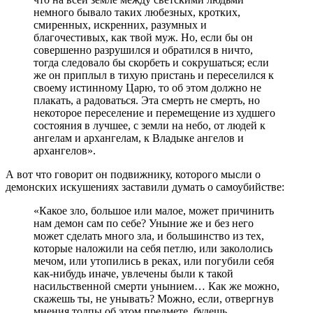
немного бывало таких любезных, кротких,
смиренных, искренних, разумных и
благочестивых, как твой муж. Но, если бы он
совершенно разрушился и обратился в ничто,
тогда следовало бы скорбеть и сокрушаться; если
же он приплыл в тихую пристань и переселился к
своему истинному Царю, то об этом должно не
плакать, а радоваться. Эта смерть не смерть, но
некоторое переселение и перемещение из худшего
состояния в лучшее, с земли на небо, от людей к
ангелам и архангелам, к Владыке ангелов и
архангелов».
А вот что говорит он подвижнику, которого мысли о
демонских искушениях заставили думать о самоубийстве:
«Какое зло, большое или малое, может причинить
нам демон сам по себе? Уныние же и без него
может сделать много зла, и большинство из тех,
которые наложили на себя петлю, или закололись
мечом, или утопились в реках, или погубили себя
как-нибудь иначе, увлечены были к такой
насильственной смерти унынием… Как же можно,
скажешь ты, не унывать? Можно, если, отвергнув
мнения толпы об этом предмете, будешь