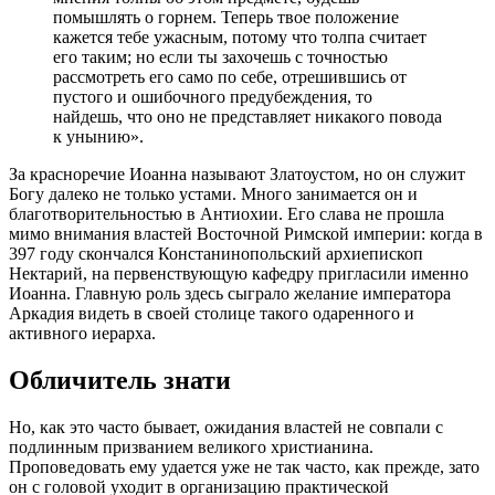
помышлять о горнем. Теперь твое положение
кажется тебе ужасным, потому что толпа считает
его таким; но если ты захочешь с точностью
рассмотреть его само по себе, отрешившись от
пустого и ошибочного предубеждения, то
найдешь, что оно не представляет никакого повода
к унынию».
За красноречие Иоанна называют Златоустом, но он служит
Богу далеко не только устами. Много занимается он и
благотворительностью в Антиохии. Его слава не прошла
мимо внимания властей Восточной Римской империи: когда в
397 году скончался Констанинопольский архиепископ
Нектарий, на первенствующую кафедру пригласили именно
Иоанна. Главную роль здесь сыграло желание императора
Аркадия видеть в своей столице такого одаренного и
активного иерарха.
Обличитель знати
Но, как это часто бывает, ожидания властей не совпали с
подлинным призванием великого христианина.
Проповедовать ему удается уже не так часто, как прежде, зато
он с головой уходит в организацию практической