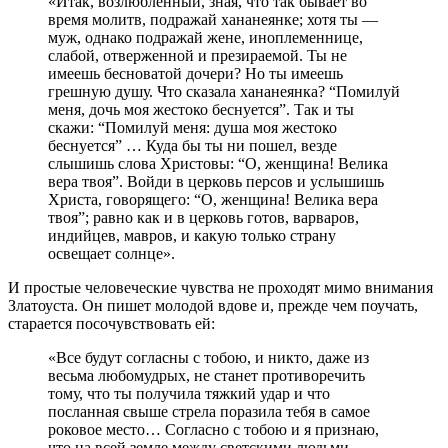
«Итак, возлюбленный, зная, что так бывает во
время молитв, подражай хананеянке; хотя ты —
муж, однако подражай жене, иноплеменнице,
слабой, отверженной и презираемой. Ты не
имеешь бесноватой дочери? Но ты имеешь
грешную душу. Что сказала хананеянка? “Помилуй
меня, дочь моя жестоко беснуется”. Так и ты
скажи: “Помилуй меня: душа моя жестоко
беснуется” … Куда бы ты ни пошел, везде
слышишь слова Христовы: “О, женщина! Велика
вера твоя”. Войди в церковь персов и услышишь
Христа, говорящего: “О, женщина! Велика вера
твоя”; равно как и в церковь готов, варваров,
индийцев, мавров, и какую только страну
освещает солнце».
И простые человеческие чувства не проходят мимо внимания
Златоуста. Он пишет молодой вдове и, прежде чем поучать,
старается посочувствовать ей:
«Все будут согласны с тобою, и никто, даже из
весьма любомудрых, не станет противоречить
тому, что ты получила тяжкий удар и что
посланная свыше стрела поразила тебя в самое
роковое место… Согласно с тобою и я признаю,
что на всей земле между светскими людьми