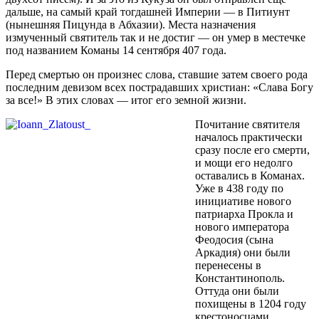
дальше, на самый край тогдашней Империи — в Питиунт
(нынешняя Пицунда в Абхазии). Места назначения
измученный святитель так и не достиг — он умер в местечке
под названием Команы 14 сентября 407 года.
Перед смертью он произнес слова, ставшие затем своего рода
последним девизом всех пострадавших христиан: «Слава Богу
за все!» В этих словах — итог его земной жизни.
Почитание святителя
началось практически
сразу после его смерти,
и мощи его недолго
оставались в Команах.
Уже в 438 году по
инициативе нового
патриарха Прокла и
нового императора
Феодосия (сына
Аркадия) они были
перенесены в
Константинополь.
Оттуда они были
похищены в 1204 году
крестоносцами,