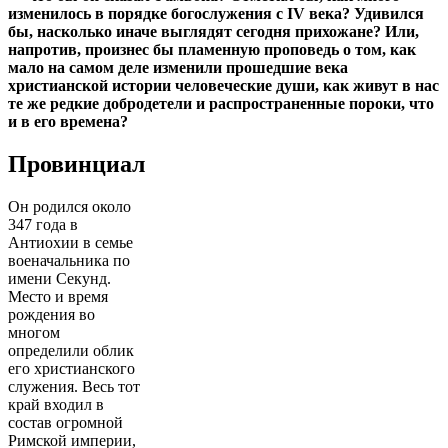
изменилось в порядке богослужения с IV века? Удивился
бы, насколько иначе выглядят сегодня прихожане? Или,
напротив, произнес бы пламенную проповедь о том, как
мало на самом деле изменили прошедшие века
христианской истории человеческие души, как живут в нас
те же редкие добродетели и распространенные пороки, что
и в его времена?
Провинциал
Он родился около
347 года в
Антиохии в семье
военачальника по
имени Секунд.
Место и время
рождения во
многом
определили облик
его христианского
служения. Весь тот
край входил в
состав огромной
Римской империи,