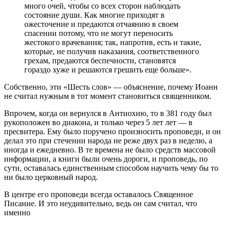
много очей, чтобы со всех сторон наблюдать
состояние души. Как многие приходят в
ожесточение и предаются отчаянию в своем
спасении потому, что не могут переносить
жестокого врачевания; так, напротив, есть и такие,
которые, не получив наказания, соответственного
грехам, предаются беспечности, становятся
гораздо хуже и решаются грешить еще больше».
Собственно, эти «Шесть слов» — объяснение, почему Иоанн
не считал нужным в тот момент становиться священником.
Впрочем, когда он вернулся в Антиохию, то в 381 году был
рукоположен во диакона, и только через 5 лет лет — в
пресвитера. Ему было поручено произносить проповеди, и он
делал это при стечении народа не реже двух раз в неделю, а
иногда и ежедневно. В те времена не было средств массовой
информации, а книги были очень дороги, и проповедь, по
сути, оставалась единственным способом научить чему бы то
ни было церковный народ.
В центре его проповеди всегда оставалось Священное
Писание. И это неудивительно, ведь он сам считал, что
именно