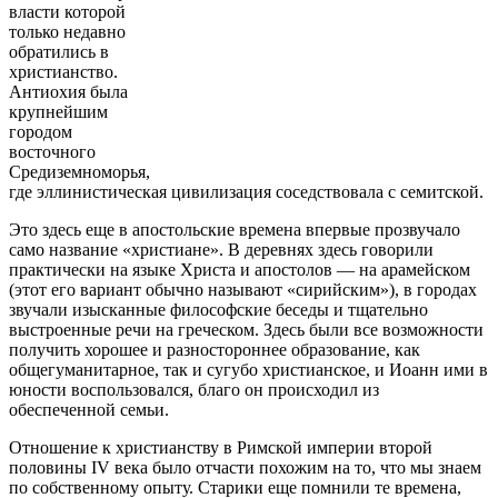
власти которой
только недавно
обратились в
христианство.
Антиохия была
крупнейшим
городом
восточного
Средиземноморья,
где эллинистическая цивилизация соседствовала с семитской.
Это здесь еще в апостольские времена впервые прозвучало
само название «христиане». В деревнях здесь говорили
практически на языке Христа и апостолов — на арамейском
(этот его вариант обычно называют «сирийским»), в городах
звучали изысканные философские беседы и тщательно
выстроенные речи на греческом. Здесь были все возможности
получить хорошее и разностороннее образование, как
общегуманитарное, так и сугубо христианское, и Иоанн ими в
юности воспользовался, благо он происходил из
обеспеченной семьи.
Отношение к христианству в Римской империи второй
половины IV века было отчасти похожим на то, что мы знаем
по собственному опыту. Старики еще помнили те времена,