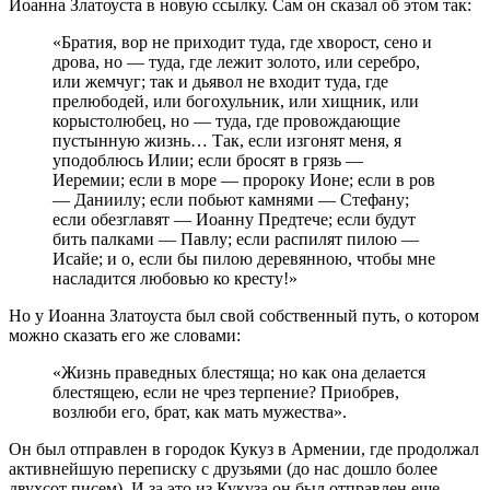
Иоанна Златоуста в новую ссылку. Сам он сказал об этом так:
«Братия, вор не приходит туда, где хворост, сено и
дрова, но — туда, где лежит золото, или серебро,
или жемчуг; так и дьявол не входит туда, где
прелюбодей, или богохульник, или хищник, или
корыстолюбец, но — туда, где провождающие
пустынную жизнь… Так, если изгонят меня, я
уподоблюсь Илии; если бросят в грязь —
Иеремии; если в море — пророку Ионе; если в ров
— Даниилу; если побьют камнями — Стефану;
если обезглавят — Иоанну Предтече; если будут
бить палками — Павлу; если распилят пилою —
Исайе; и о, если бы пилою деревянною, чтобы мне
насладится любовью ко кресту!»
Но у Иоанна Златоуста был свой собственный путь, о котором
можно сказать его же словами:
«Жизнь праведных блестяща; но как она делается
блестящею, если не чрез терпение? Приобрев,
возлюби его, брат, как мать мужества».
Он был отправлен в городок Кукуз в Армении, где продолжал
активнейшую переписку с друзьями (до нас дошло более
двухсот писем). И за это из Кукуза он был отправлен еще