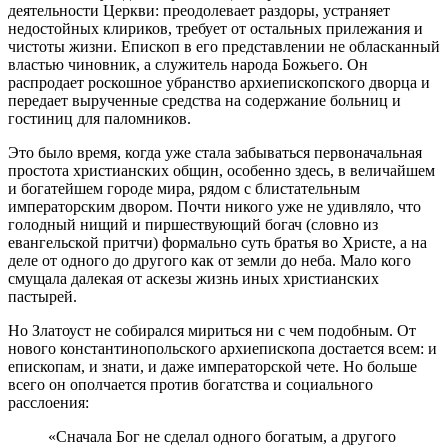
деятельности Церкви: преодолевает раздоры, устраняет
недостойных клириков, требует от остальных прилежания и
чистоты жизни. Епископ в его представлении не обласканный
властью чиновник, а служитель народа Божьего. Он
распродает роскошное убранство архиепископского дворца и
передает вырученные средства на содержание больниц и
гостиниц для паломников.
Это было время, когда уже стала забываться первоначальная
простота христианских общин, особенно здесь, в величайшем
и богатейшем городе мира, рядом с блистательным
императорским двором. Почти никого уже не удивляло, что
голодный нищий и пиршествующий богач (словно из
евангельской притчи) формально суть братья во Христе, а на
деле от одного до другого как от земли до неба. Мало кого
смущала далекая от аскезы жизнь иных христианских
пастырей.
Но Златоуст не собирался мириться ни с чем подобным. От
нового константинопольского архиепископа достается всем: и
епископам, и знати, и даже императорской чете. Но больше
всего он ополчается против богатства и социального
расслоения:
«Сначала Бог не сделал одного богатым, а другого