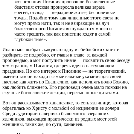
«от незнания Писания произошли бесчисленные
бедствия: отсюда произросла великая зараза
ересей, отсюда — нерадивое житье, бесполезные
труды. Подобно тому как лишенные этого света не
могут прямо идти, так и не взирающие на луч
божественного Писания вынуждаются много и
часто грешить, так как поистине ходят в самой
глубокой тьме».
Иоанн мог выбрать какую-то одну из библейских книг и
разбирать ее подробно, от главы к главе, за каждой
проповедью, а мог поступить иначе — посвятить свою беседу
тем страницам Писания, где речь идет о наступающем
празднике. Но его интерес к Писанию — не теоретический,
именно там он находит самые важные указания для своей
паствы: как жить по Евангелию, как исполнять волю Божию,
как любить ближнего. Его проповеди очень мало похожи на
скучные богословские лекции, пересыпанные цитатами.
Вот он рассказывает о хананеянке, то есть язычнице, которая
обратилась ко Христу с мольбой об исцелении ее дочери.
Среди аудитории наверняка было много вчерашних
язычников, выходцев практически из родных мест этой
женщины, таких же, по сути, хананеев.