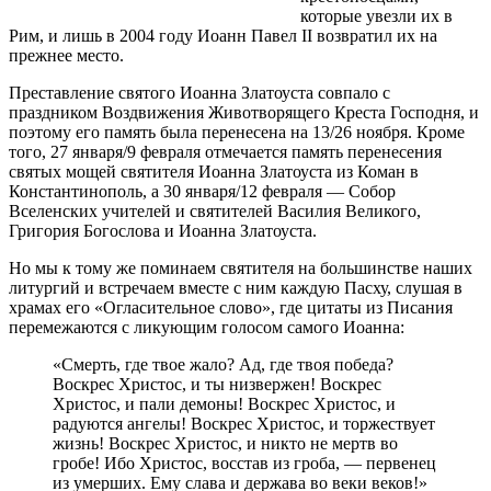
которые увезли их в
Рим, и лишь в 2004 году Иоанн Павел II возвратил их на
прежнее место.
Преставление святого Иоанна Златоуста совпало с
праздником Воздвижения Животворящего Креста Господня, и
поэтому его память была перенесена на 13/26 ноября. Кроме
того, 27 января/9 февраля отмечается память перенесения
святых мощей святителя Иоанна Златоуста из Коман в
Константинополь, а 30 января/12 февраля — Собор
Вселенских учителей и святителей Василия Великого,
Григория Богослова и Иоанна Златоуста.
Но мы к тому же поминаем святителя на большинстве наших
литургий и встречаем вместе с ним каждую Пасху, слушая в
храмах его «Огласительное слово», где цитаты из Писания
перемежаются с ликующим голосом самого Иоанна:
«Смерть, где твое жало? Ад, где твоя победа?
Воскрес Христос, и ты низвержен! Воскрес
Христос, и пали демоны! Воскрес Христос, и
радуются ангелы! Воскрес Христос, и торжествует
жизнь! Воскрес Христос, и никто не мертв во
гробе! Ибо Христос, восстав из гроба, — первенец
из умерших. Ему слава и держава во веки веков!»