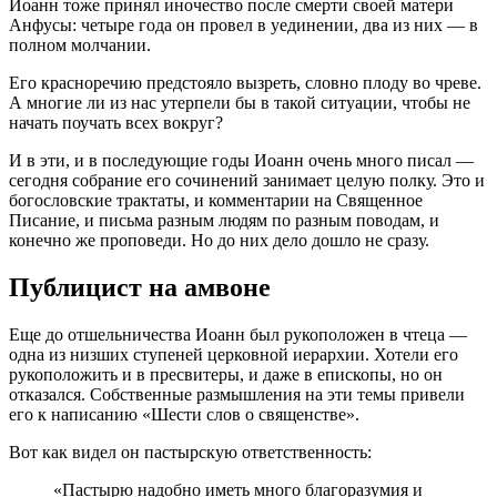
Иоанн тоже принял иночество после смерти своей матери
Анфусы: четыре года он провел в уединении, два из них — в
полном молчании.
Его красноречию предстояло вызреть, словно плоду во чреве.
А многие ли из нас утерпели бы в такой ситуации, чтобы не
начать поучать всех вокруг?
И в эти, и в последующие годы Иоанн очень много писал —
сегодня собрание его сочинений занимает целую полку. Это и
богословские трактаты, и комментарии на Священное
Писание, и письма разным людям по разным поводам, и
конечно же проповеди. Но до них дело дошло не сразу.
Публицист на амвоне
Еще до отшельничества Иоанн был рукоположен в чтеца —
одна из низших ступеней церковной иерархии. Хотели его
рукоположить и в пресвитеры, и даже в епископы, но он
отказался. Собственные размышления на эти темы привели
его к написанию «Шести слов о священстве».
Вот как видел он пастырскую ответственность:
«Пастырю надобно иметь много благоразумия и