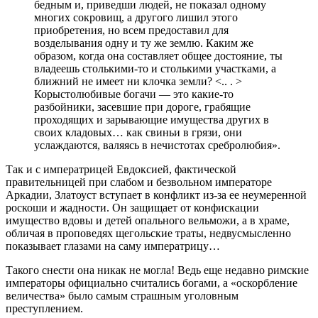
бедным и, приведши людей, не показал одному
многих сокровищ, а другого лишил этого
приобретения, но всем предоставил для
возделывания одну и ту же землю. Каким же
образом, когда она составляет общее достояние, ты
владеешь столькими-то и столькими участками, а
ближний не имеет ни клочка земли? <.. . >
Корыстолюбивые богачи — это какие-то
разбойники, засевшие при дороге, грабящие
проходящих и зарывающие имущества других в
своих кладовых… как свиньи в грязи, они
услаждаются, валяясь в нечистотах сребролюбия».
Так и с императрицей Евдоксией, фактической
правительницей при слабом и безвольном императоре
Аркадии, Златоуст вступает в конфликт из-за ее неумеренной
роскоши и жадности. Он защищает от конфискации
имущество вдовы и детей опального вельможи, а в храме,
обличая в проповедях щегольские траты, недвусмысленно
показывает глазами на саму императрицу…
Такого снести она никак не могла! Ведь еще недавно римские
императоры официально считались богами, а «оскорбление
величества» было самым страшным уголовным
преступлением.