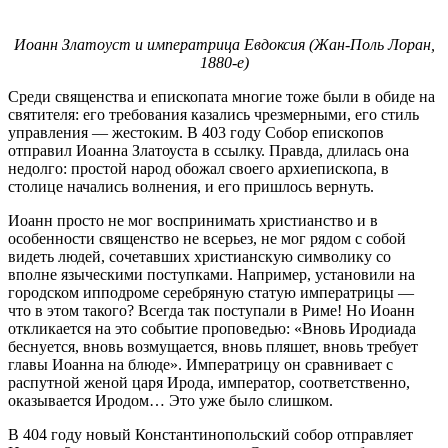
Иоанн Златоуст и императрица Евдоксия (Жан-Поль Лоран,
1880-е)
Среди священства и епископата многие тоже были в обиде на
святителя: его требования казались чрезмерными, его стиль
управления — жестоким. В 403 году Собор епископов
отправил Иоанна Златоуста в ссылку. Правда, длилась она
недолго: простой народ обожал своего архиепископа, в
столице начались волнения, и его пришлось вернуть.
Иоанн просто не мог воспринимать христианство и в
особенности священство не всерьез, не мог рядом с собой
видеть людей, сочетавших христианскую символику со
вполне языческими поступками. Например, установили на
городском ипподроме серебряную статую императрицы —
что в этом такого? Всегда так поступали в Риме! Но Иоанн
откликается на это событие проповедью: «Вновь Иродиада
беснуется, вновь возмущается, вновь пляшет, вновь требует
главы Иоанна на блюде». Императрицу он сравнивает с
распутной женой царя Ирода, император, соответственно,
оказывается Иродом… Это уже было слишком.
В 404 году новый Константинопольский собор отправляет