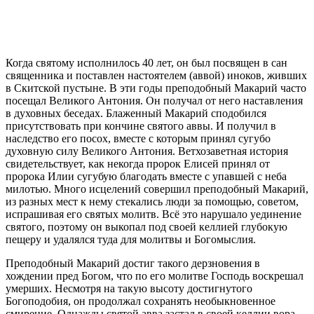
Когда святому исполнилось 40 лет, он был посвящен в сан
священника и поставлен настоятелем (аввой) иноков, живших
в Скитской пустыне. В эти годы преподобный Макарий часто
посещал Великого Антония. Он получал от него наставления
в духовных беседах. Блаженный Макарий сподобился
присутствовать при кончине святого аввы. И получил в
наследство его посох, вместе с которым принял сугубо
духовную силу Великого Антония. Ветхозаветная история
свидетельствует, как некогда пророк Елисей принял от
пророка Илии сугубую благодать вместе с упавшей с неба
милотью. Много исцелений совершил преподобный Макарий,
из разных мест к нему стекались люди за помощью, советом,
испрашивая его святых молитв. Всё это нарушало уединение
святого, поэтому он выкопал под своей келлией глубокую
пещеру и удалялся туда для молитвы и Богомыслия.
Преподобный Макарий достиг такого дерзновения в
хождении пред Богом, что по его молитве Господь воскрешал
умерших. Несмотря на такую высоту достигнутого
Богоподобия, он продолжал сохранять необыкновенное
смирение. Однажды святой авва застал в своей келлии вора,