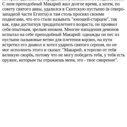
С ним преподобный Макарий жил долгое время, а затем, по
совету святого аввы, удалился в Скитскую пустыню (в северо-
западной части Египта) и там столь просиял своими
подвигами, что его стали называть "юношей-старцем", так
как, едва достигнув тридцатилетнего возраста, он проявил
себя опытным, зрелым иноком. Многие нападения демонов
испытал на себе преподобный Макарий: однажды он нес из
пустыни пальмовые ветви для плетения корзин, на пути
встретил его диавол и хотел ударить святого серпом, но не
мог исполнить этого и сказал: "Макарий, я терплю от тебя
великую скорбь, потому что не могу победить тебя, у тебя есть
оружие, которым ты отражаешь меня, это - твое смирение".