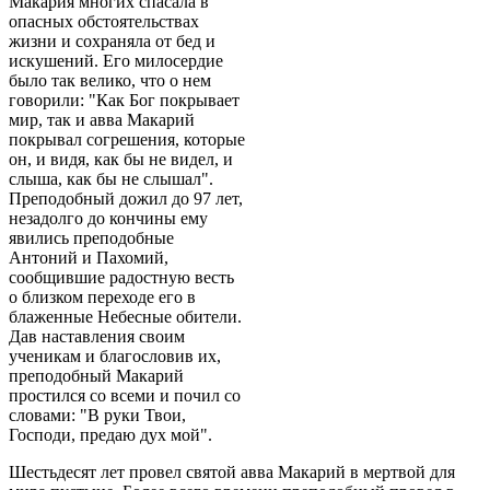
Макария многих спасала в
опасных обстоятельствах
жизни и сохраняла от бед и
искушений. Его милосердие
было так велико, что о нем
говорили: "Как Бог покрывает
мир, так и авва Макарий
покрывал согрешения, которые
он, и видя, как бы не видел, и
слыша, как бы не слышал".
Преподобный дожил до 97 лет,
незадолго до кончины ему
явились преподобные
Антоний и Пахомий,
сообщившие радостную весть
о близком переходе его в
блаженные Небесные обители.
Дав наставления своим
ученикам и благословив их,
преподобный Макарий
простился со всеми и почил со
словами: "В руки Твои,
Господи, предаю дух мой".
Шестьдесят лет провел святой авва Макарий в мертвой для