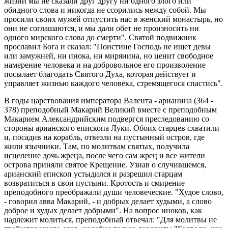
жизни мы не сказали друг другу ни одного злого или
обидного слова и никогда не ссорились между собой. Мы
просили своих мужей отпустить нас в женский монастырь, но
они не соглашаются, и мы дали обет не произносить ни
одного мирского слова до смерти". Святой подвижник
прославил Бога и сказал: "Поистине Господь не ищет девы
или замужней, ни инока, ни мирянина, но ценит свободное
намерение человека и на добровольное его произволение
посылает благодать Святого Духа, которая действует и
управляет жизнью каждого человека, стремящегося спастись".
В годы царствования императора Валента - арианина (364 -
378) преподобный Макарий Великий вместе с преподобным
Макарием Александрийским подвергся преследованию со
стороны арианского епископа Луки. Обоих старцев схватили
и, посадив на корабль, отвезли на пустынный остров, где
жили язычники. Там, по молитвам святых, получила
исцеление дочь жреца, после чего сам жрец и все жители
острова приняли святое Крещение. Узнав о случившемся,
арианский епископ устыдился и разрешил старцам
возвратиться в свои пустыни. Кротость и смирение
преподобного преображали души человеческие. "Худое слово,
- говорил авва Макарий, - и добрых делает худыми, а слово
доброе и худых делает добрыми". На вопрос иноков, как
надлежит молиться, преподобный отвечал: "Для молитвы не