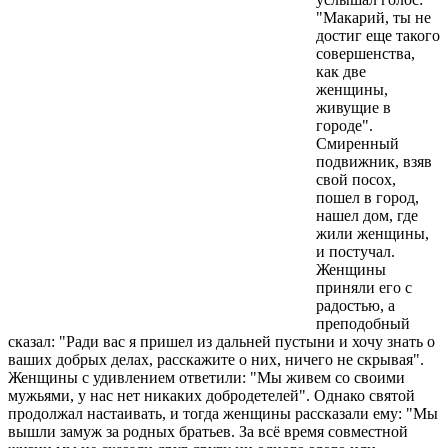
"Макарий, ты не
достиг еще такого
совершенства,
как две
женщины,
живущие в
городе".
Смиренный
подвижник, взяв
свой посох,
пошел в город,
нашел дом, где
жили женщины,
и постучал.
Женщины
приняли его с
радостью, а
преподобный
сказал: "Ради вас я пришел из дальней пустыни и хочу знать о
ваших добрых делах, расскажите о них, ничего не скрывая".
Женщины с удивлением ответили: "Мы живем со своими
мужьями, у нас нет никаких добродетелей". Однако святой
продолжал настаивать, и тогда женщины рассказали ему: "Мы
вышли замуж за родных братьев. За всё время совместной