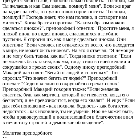
требуется много слов, надобно только говорить: "Господи, как
Ты желаешь и как Сам знаешь, помилуй меня". Если же враг
нападает на тебя, то нужно только произносить: "Господи,
помилуй!" Господь знает, что нам полезно, и сотворит нам
милость". Когда братия спросила: "Каким образом можно
сделаться иноком?", преподобный ответил: "Простите меня, я
плохой инок, но видел иноков, спасавшихся в глубине
пустыни. Я спросил их, как я могу сделаться иноком. Они
ответили: "Если человек не откажется от всего, что находится
в мире, не может быть иноком". На это я отвечал: "Я немощен
и не могу быть таким, как вы". Тогда иноки ответили: "Если
не можешь быть таким, как мы, тогда сиди в своей келлии и
сокрушайся о грехах своих". Одному иноку преподобный
Макарий дал совет: "Бегай от людей и спасешься". Тот
спросил: "Что значит бегать от людей?" Преподобный
отвечал: "Сиди в келлии и сокрушайся о грехах своих".
Преподобный Макарий говорил также: "Если желаешь
спастись, будь как мертвец, который не гневается, когда его
бесчестят, и не превозносится, когда его хвалят". И еще: "Если
для тебя поношение - как похвала, бедность - как богатство,
недостаток - как изобилие, ты не умрешь. Ибо не может быть,
чтобы правоверующий и подвизающийся в благочестии впал
в нечистоту страстей и демонское обольщение".
Молитва преподобного