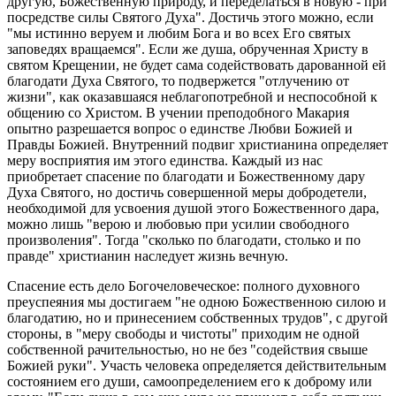
другую, Божественную природу, и переделаться в новую - при
посредстве силы Святого Духа". Достичь этого можно, если
"мы истинно веруем и любим Бога и во всех Его святых
заповедях вращаемся". Если же душа, обрученная Христу в
святом Крещении, не будет сама содействовать дарованной ей
благодати Духа Святого, то подвержется "отлучению от
жизни", как оказавшаяся неблагопотребной и неспособной к
общению со Христом. В учении преподобного Макария
опытно разрешается вопрос о единстве Любви Божией и
Правды Божией. Внутренний подвиг христианина определяет
меру восприятия им этого единства. Каждый из нас
приобретает спасение по благодати и Божественному дару
Духа Святого, но достичь совершенной меры добродетели,
необходимой для усвоения душой этого Божественного дара,
можно лишь "верою и любовью при усилии свободного
произволения". Тогда "сколько по благодати, столько и по
правде" христианин наследует жизнь вечную.
Спасение есть дело Богочеловеческое: полного духовного
преуспеяния мы достигаем "не одною Божественною силою и
благодатию, но и принесением собственных трудов", с другой
стороны, в "меру свободы и чистоты" приходим не одной
собственной рачительностью, но не без "содействия свыше
Божией руки". Участь человека определяется действительным
состоянием его души, самоопределением его к доброму или