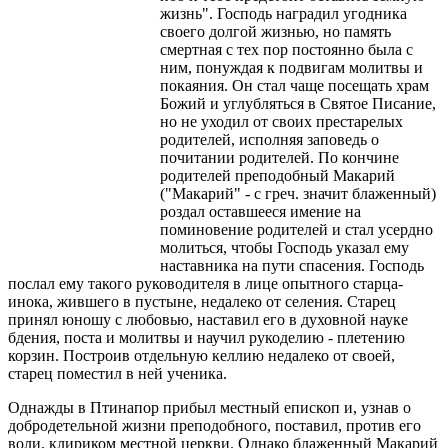
жизнь". Господь наградил угодника
своего долгой жизнью, но память
смертная с тех пор постоянно была с
ним, понуждая к подвигам молитвы и
покаяния. Он стал чаще посещать храм
Божий и углубляться в Святое Писание,
но не уходил от своих престарелых
родителей, исполняя заповедь о
почитании родителей. По кончине
родителей преподобный Макарий
("Макарий" - с греч. значит блаженный)
роздал оставшееся имение на
поминовение родителей и стал усердно
молиться, чтобы Господь указал ему
наставника на пути спасения. Господь
послал ему такого руководителя в лице опытного старца-
инока, жившего в пустыне, недалеко от селения. Старец
принял юношу с любовью, наставил его в духовной науке
бдения, поста и молитвы и научил рукоделию - плетению
корзин. Построив отдельную келлию недалеко от своей,
старец поместил в ней ученика.
Однажды в Птинапор прибыл местный епископ и, узнав о
добродетельной жизни преподобного, поставил, против его
воли, клириком местной церкви. Однако блаженный Макарий