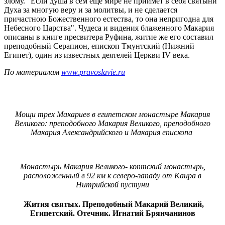
злому. "Если душа в сем еще мире не приимет в себя святыни
Духа за многую веру и за молитвы, и не сделается
причастною Божественного естества, то она непригодна для
Небесного Царства". Чудеса и видения блаженного Макария
описаны в книге пресвитера Руфина, житие же его составил
преподобный Серапион, епископ Тмунтский (Нижний
Египет), один из известных деятелей Церкви IV века.
По материалам
www.pravoslavie.ru
Мощи трех Макариев в египетском монастыре Макария
Великого: преподобного Макария Великого, преподобного
Макария Александрийского и Макария епископа
Монастырь Макария Великого- коптский монастырь,
расположенный в 92 км к северо-западу от Каира в
Нитрийской пустуни
Жития святых. Преподобный Макарий Великий,
Египетский. Отечник. Игнатий Брянчанинов