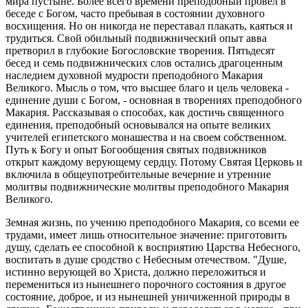
мира пустыне. Более всего времени преподобный провел в
беседе с Богом, часто пребывая в состоянии духовного
восхищения. Но он никогда не переставал плакать, каяться и
трудиться. Свой обильный подвижнический опыт авва
претворил в глубокие Богословские творения. Пятьдесят
бесед и семь подвижнических слов остались драгоценным
наследием духовной мудрости преподобного Макария
Великого. Мысль о том, что высшее благо и цель человека -
единение души с Богом, - основная в творениях преподобного
Макария. Рассказывая о способах, как достичь священного
единения, преподобный основывался на опыте великих
учителей египетского монашества и на своем собственном.
Путь к Богу и опыт Богообщения святых подвижников
открыт каждому верующему сердцу. Потому Святая Церковь и
включила в общеупотребительные вечерние и утренние
молитвы подвижнические молитвы преподобного Макария
Великого.
Земная жизнь, по учению преподобного Макария, со всеми ее
трудами, имеет лишь относительное значение: приготовить
душу, сделать ее способной к восприятию Царства Небесного,
воспитать в душе сродство с Небесным отечеством. "Душе,
истинно верующей во Христа, должно переложиться и
перемениться из нынешнего порочного состояния в другое
состояние, доброе, и из нынешней уничиженной природы в