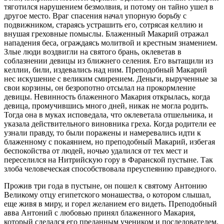
тяготился нарушением безмолвия, и потому он тайно ушел в
другое место. Враг спасения начал упорную борьбу с
подвижником, стараясь устрашить его, сотрясая келлию и
внушая греховные помыслы. Блаженный Макарий отражал
нападения беса, ограждаясь молитвой и крестным знамением.
Злые люди воздвигли на святого брань, оклеветав в
соблазнении девицы из ближнего селения. Его вытащили из
келлии, били, издевались над ним. Преподобный Макарий
нес искушение с великим смирением. Деньги, вырученные за
свои корзины, он безропотно отсылал на прокормление
девицы. Невинность блаженного Макария открылась, когда
девица, промучившись много дней, никак не могла родить.
Тогда она в муках исповедала, что оклеветала отшельника, и
указала действительного виновника греха. Когда родители ее
узнали правду, то были поражены и намеревались идти к
блаженному с покаянием, но преподобный Макарий, избегая
беспокойства от людей, ночью удалился от тех мест и
переселился на Нитрийскую гору в Фаранской пустыне. Так
злоба человеческая способствовала преуспеянию праведного.
Прожив три года в пустыне, он пошел к святому Антонию
Великому отцу египетского монашества, о котором слышал,
еще живя в миру, и горел желанием его видеть. Преподобный
авва Антоний с любовью принял блаженного Макария,
который сделался его преданным учеником и последователем.