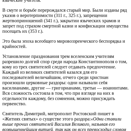
языческие учителя.
В смуте и борьбе перерождался старый мир. Были изданы ряд
указов о веротерпимости (311 г., 325 г.), запрещении
жертвоприношений (341 г.), закрытии языческих храмов и
запрет под страхом смертной казни и конфискации имущества
посещать их (353 г.).
Это была эпоха всеобщего мировоззренческого беспорядка и
крайностей.
Установление празднования трем вселенским учителям
разрешило долгий спор среди народа Константинополя о том,
кому из трех святителей следует отдавать предпочтение.
Каждый из великих святителей казался для его
последователей величайшим, отчего среди христиан
произошли церковные раздоры: одни называли себя
василианами, другие — григорианами, третьи — иоаннитами.
Вся сложность состояла в том, что при взгляде на них в
отдельности каждому, без сомнения, можно присуждать
первенство.
Cвятитель Димитрий, митрополит Ростовский пишет в
«Житиях святых» о существе этого раздора:
«Одни ставили
выше прочих святителей Василия Великого, называя его
возвышеннейшим витией, так как он всех превосходил словом