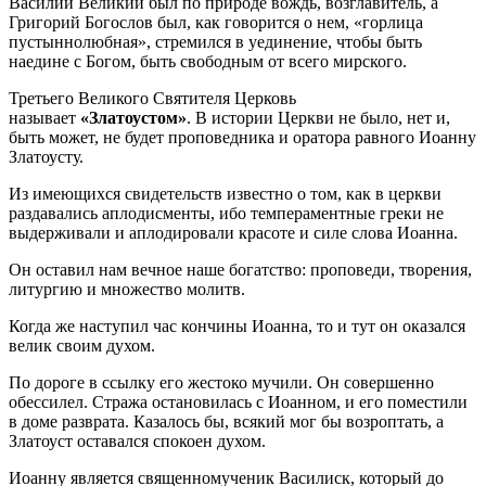
Василий Великий был по природе вождь, возглавитель, а
Григорий Богослов был, как говорится о нем, «горлица
пустыннолюбная», стремился в уединение, чтобы быть
наедине с Богом, быть свободным от всего мирского.
Третьего Великого Святителя Церковь
называет
«Златоустом»
. В истории Церкви не было, нет и,
быть может, не будет проповедника и оратора равного Иоанну
Златоусту.
Из имеющихся свидетельств известно о том, как в церкви
раздавались аплодисменты, ибо темпераментные греки не
выдерживали и аплодировали красоте и силе слова Иоанна.
Он оставил нам вечное наше богатство: проповеди, творения,
литургию и множество молитв.
Когда же наступил час кончины Иоанна, то и тут он оказался
велик своим духом.
По дороге в ссылку его жестоко мучили. Он совершенно
обессилел. Стража остановилась с Иоанном, и его поместили
в доме разврата. Казалось бы, всякий мог бы возроптать, а
Златоуст оставался спокоен духом.
Иоанну является священномученик Василиск, который до