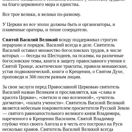
на благо церковного мира и единства.
Все трое велики, и велики по-разному.
У Церкви во все эпохи должны быть и организаторы, и
пламенные ораторы, и тихие созерцатели.
Святой Василий Великий
всюду поддерживал строгую
иерархию и порядок. Василий всегда в деле. Святитель
Василий оставил множество богословских трудов, в числе
которых — беседы на Шестоднев, на псалмы, на различные
богословские темы, книги в защиту православного учения о
Святой Троице, аскетические трактаты, правила монашеские,
устав подвижнический, книги о Крещении, о Святом Духе,
проповеди и 366 писем разным лицам.
За свои заслуги перед Православной Церковью святитель
Василий назван Великим и прославляется, как «слава и
красота Церкви», «светило и око вселенной», «учитель
догматов», «палата учености». Святитель Василий Великий
является небесным покровителем просветителя Русской Земли
— святого равноапостольного великого князя Владимира,
нареченного в Крещении Василием. Святой Владимир
глубоко чтил своего Ангела и в честь его построил на Руси
несколько храмов. Святитель Василий Великий всегда