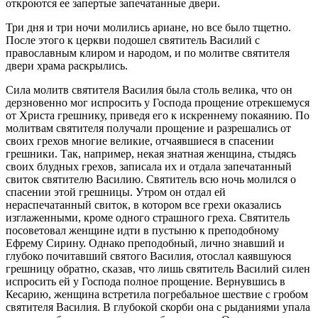
откроются ее запертые запечатанные двери.
Три дня и три ночи молились ариане, но все было тщетно.
После этого к церкви подошел святитель Василий с
православным клиром и народом, и по молитве святителя
двери храма раскрылись.
Сила молитв святителя Василия была столь велика, что он
дерзновенно мог испросить у Господа прощение отрекшемуся
от Христа грешнику, приведя его к искреннему покаянию. По
молитвам святителя получали прощение и разрешались от
своих грехов многие великие, отчаявшиеся в спасении
грешники. Так, например, некая знатная женщина, стыдясь
своих блудных грехов, записала их и отдала запечатанный
свиток святителю Василию. Святитель всю ночь молился о
спасении этой грешницы. Утром он отдал ей
нераспечатанный свиток, в котором все грехи оказались
изглаженными, кроме одного страшного греха. Святитель
посоветовал женщине идти в пустыню к преподобному
Ефрему Сирину. Однако преподобный, лично знавший и
глубоко почитавший святого Василия, отослал каявшуюся
грешницу обратно, сказав, что лишь святитель Василий силен
испросить ей у Господа полное прощение. Вернувшись в
Кесарию, женщина встретила погребальное шествие с гробом
святителя Василия. В глубокой скорби она с рыданиями упала