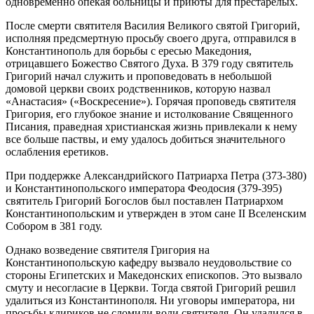
одновременно опекая больницы и приюты для престарелых.
После смерти святителя Василия Великого святой Григорий,
исполняя предсмертную просьбу своего друга, отправился в
Константинополь для борьбы с ересью Македония,
отрицавшего Божество Святого Духа. В 379 году святитель
Григорий начал служить и проповедовать в небольшой
домовой церкви своих родственников, которую назвал
«Анастасия» («Воскресение»). Горячая проповедь святителя
Григория, его глубокое знание и истолкование Священного
Писания, праведная христианская жизнь привлекали к нему
все больше паствы, и ему удалось добиться значительного
ослабления еретиков.
При поддержке Александрийского Патриарха Петра (373-380)
и Константинопольского императора Феодосия (379-395)
святитель Григорий Богослов был поставлен Патриархом
Константинопольским и утвержден в этом сане II Вселенским
Собором в 381 году.
Однако возведение святителя Григория на
Константинопольскую кафедру вызвало неудовольствие со
стороны Египетских и Македонских епископов. Это вызвало
смуту и несогласие в Церкви. Тогда святой Григорий решил
удалиться из Константинополя. Ни уговоры императора, ни
просьбы клириков не сломили воли святителя. Он удалился в