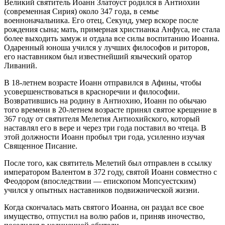
Великий святитель Иоанн Златоуст родился в Антиохии
(современная Сирия) около 347 года, в семье
военноначальника. Его отец, Секунд, умер вскоре после
рождения сына; мать, примерная христианка Анфуса, не стала
более выходить замуж и отдала все силы воспитанию Иоанна.
Одаренный юноша учился у лучших философов и риторов,
его наставником был известнейший языческий оратор
Ливаний.
В 18-летнем возрасте Иоанн отправился в Афины, чтобы
усовершенствоваться в красноречии и философии.
Возвратившись на родину в Антиохию, Иоанн по обычаю
того времени в 20-летнем возрасте принял святое крещение в
367 году от святителя Мелетия Антиохийского, который
наставлял его в вере и через три года поставил во чтеца. В
этой должности Иоанн пробыл три года, усиленно изучая
Священное Писание.
После того, как святитель Мелетий был отправлен в ссылку
императором Валентом в 372 году, святой Иоанн совместно с
Феодором (впоследствии — епископом Мопсуестским)
учился у опытных наставников подвижнической жизни.
Когда скончалась мать святого Иоанна, он раздал все свое
имущество, отпустил на волю рабов и, приняв иночество,