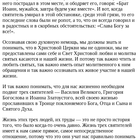
него пострадал в этом месте, и ободряет его, говоря: «Брат
Иоанн, мужайся, завтра будем уже вместе». И вот, когда
святитель умирал в этой обстановке, среди этой грязи, то его
последние слова были не ропот, а то, что он всегда говорил и
в радостных и в скорбных обстоятельствах: «Слава Богу за
все!».
Осознавая свою духовную немощь, мы должны знать и
понимать, что в Христовой Церкви мы не одиноки, мы не
предоставлены сами себе и Свет Христовой любви и молитва
святых касаются и нашей жизни. И потому так важно чтить и
любить святых, так важно иметь опыт молитвенного к ним
обращения и так важно осознавать их живое участие в нашей
жизни.
И так важно понимать, что для нас жизненно необходим
подвиг трех святителей — Василия Великого, Григория
Богослова и Иоанна Златоустого, всей своею жизнью
прославивших в Троице поклоняемого Бога, Отца и Сына и
Святого Духа.
Жизнь этих трех людей, их труды — это не просто история
того, что было когда-то очень давно. Жизнь трех святителей
имеет к нам самое прямое, самое непосредственное
отношение, потому что это они учат нас правильно понимать