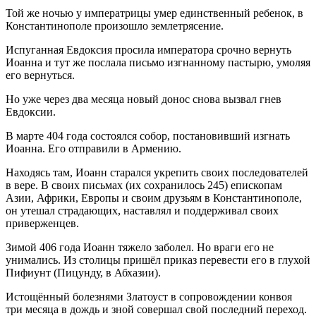
Той же ночью у императрицы умер единственный ребенок, в
Константинополе произошло землетрясение.
Испуганная Евдоксия просила императора срочно вернуть
Иоанна и тут же послала письмо изгнанному пастырю, умоляя
его вернуться.
Но уже через два месяца новый донос снова вызвал гнев
Евдоксии.
В марте 404 года состоялся собор, постановивший изгнать
Иоанна. Его отправили в Армению.
Находясь там, Иоанн старался укрепить своих последователей
в вере. В своих письмах (их сохранилось 245) епископам
Азии, Африки, Европы и своим друзьям в Константинополе,
он утешал страдающих, наставлял и поддерживал своих
приверженцев.
Зимой 406 года Иоанн тяжело заболел. Но враги его не
унимались. Из столицы пришёл приказ перевести его в глухой
Пифиунт (Пицунду, в Абхазии).
Истощённый болезнями Златоуст в сопровождении конвоя
три месяца в дождь и зной совершал свой последний переход.