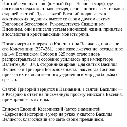
Понтийскую пустыню (южный берег Черного моря), где
поселился недалеко от монастыря, основанного его матерью и
старшей сестрой. Здесь святой Василий подвизался в
аскетических подвигах вместе со своим другом святым
Григорием Богословом. Руководствуясь Священным
Писанием, они написали уставы иноческой жизни, принятые
впоследствии христианскими монастырями.
После смерти императора Константина Великого, при сыне
его Констанции (337–361), арианское лжеучение, осужденное
на 1-м Вселенском Соборе в 325 году, стало вновь
распространяться и особенно усилилось при императоре
Валенте (364–378), стороннике ариан. Для святых Василия
Великого и Григория Богослова настал час, когда Господь
призвал их из молитвенного уединения в мир для борьбы с
ересью.
Святой Григорий вернулся в Назианзин, а святой Василий —
в Кесарию в ответ на письменную просьбу епископа Евсевия,
примирившегося с ним.
Епископ Евсевий Кесарийский (автор знаменитой
«Церковной истории») умер на руках у святого Василия
Великого, благословив его быть своим преемником.