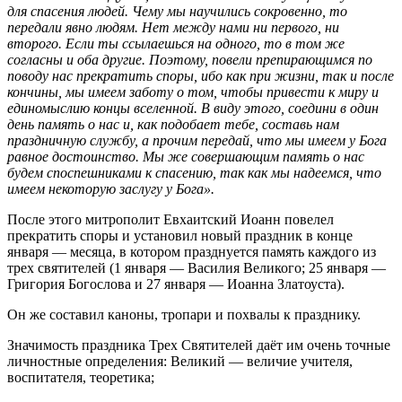
для спасения людей. Чему мы научились сокровенно, то
передали явно людям. Нет между нами ни первого, ни
второго. Если ты ссылаешься на одного, то в том же
согласны и оба другие. Поэтому, повели препирающимся по
поводу нас прекратить споры, ибо как при жизни, так и после
кончины, мы имеем заботу о том, чтобы привести к миру и
единомыслию концы вселенной. В виду этого, соедини в один
день память о нас и, как подобает тебе, составь нам
праздничную службу, а прочим передай, что мы имеем у Бога
равное достоинство. Мы же совершающим память о нас
будем споспешниками к спасению, так как мы надеемся, что
имеем некоторую заслугу у Бога».
После этого митрополит Евхаитский Иоанн повелел
прекратить споры и установил новый праздник в конце
января — месяца, в котором празднуется память каждого из
трех святителей (1 января — Василия Великого; 25 января —
Григория Богослова и 27 января — Иоанна Златоуста).
Он же составил каноны, тропари и похвалы к празднику.
Значимость праздника Трех Святителей даёт им очень точные
личностные определения: Великий — величие учителя,
воспитателя, теоретика;