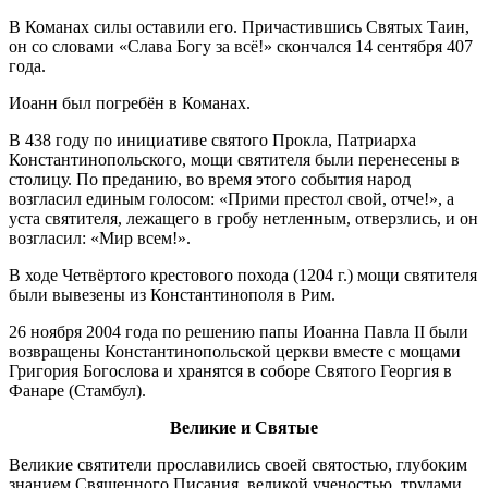
В Команах силы оставили его. Причастившись Святых Таин,
он со словами «Слава Богу за всё!» скончался 14 сентября 407
года.
Иоанн был погребён в Команах.
В 438 году по инициативе святого Прокла, Патриарха
Константинопольского, мощи святителя были перенесены в
столицу. По преданию, во время этого события народ
возгласил единым голосом: «Прими престол свой, отче!», а
уста святителя, лежащего в гробу нетленным, отверзлись, и он
возгласил: «Мир всем!».
В ходе Четвёртого крестового похода (1204 г.) мощи святителя
были вывезены из Константинополя в Рим.
26 ноября 2004 года по решению папы Иоанна Павла II были
возвращены Константинопольской церкви вместе с мощами
Григория Богослова и хранятся в соборе Святого Георгия в
Фанаре (Стамбул).
Великие и Святые
Великие святители прославились своей святостью, глубоким
знанием Священного Писания, великой ученостью, трудами