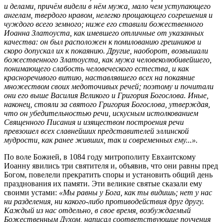
и делами, причём видели в нём мужа, мало чем уступающего
ангелам, твердого нравом, нелегко прощающего согрешения и
чуждого всего земного; ниже его ставили божественного
Иоанна Златоуста, как имевшего отличные от указанных
качества: он был расположен к помилованию грешников и
скоро допускал их к покаянию. Другие, наоборот, возвышали
божественного Златоуста, как мужа человеколюбивейшего,
понимающего слабость человеческого естества, и как
красноречивого витию, наставлявшего всех на покаяние
множеством своих медоточивых речей; поэтому и почитали
они его выше Василия Великого и Григория Богослова. Иные,
наконец, стояли за святого Григория Богослова, утверждая,
что он убедительностью речи, искусным истолкованием
Священного Писания и изяществом построения речи
превзошел всех славнейших представителей эллинской
мудрости, как ранее живших, так и современных ему...».
По воле Божией, в 1084 году митрополиту Евхаитскому
Иоанну явились три святителя и, объявив, что они равны пред
Богом, повелели прекратить споры и установить общий день
празднования их памяти. Эти великие святые сказали ему
своими устами:
«Мы равны у Бога, как ты видишь; нет у нас
ни разделения, ни какого-либо противодействия друг другу.
Каждый из нас отдельно, в свое время, возбуждаемый
Божественным Духом, написал соответствующие поучения