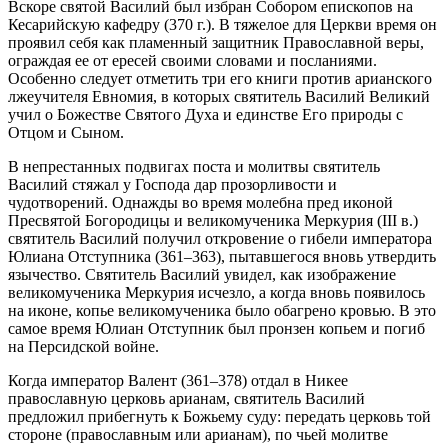
Вскоре святой Василий был избран Собором епископов на
Кесарийскую кафедру (370 г.). В тяжелое для Церкви время он
проявил себя как пламенный защитник Православной веры,
ограждая ее от ересей своими словами и посланиями.
Особенно следует отметить три его книги против арианского
лжеучителя Евномия, в которых святитель Василий Великий
учил о Божестве Святого Духа и единстве Его природы с
Отцом и Сыном.
В непрестанных подвигах поста и молитвы святитель
Василий стяжал у Господа дар прозорливости и
чудотворений. Однажды во время молебна пред иконой
Пресвятой Богородицы и великомученика Меркурия (III в.)
святитель Василий получил откровение о гибели императора
Юлиана Отступника (361–363), пытавшегося вновь утвердить
язычество. Святитель Василий увидел, как изображение
великомученика Меркурия исчезло, а когда вновь появилось
на иконе, копье великомученика было обагрено кровью. В это
самое время Юлиан Отступник был пронзен копьем и погиб
на Персидской войне.
Когда император Валент (361–378) отдал в Никее
православную церковь арианам, святитель Василий
предложил прибегнуть к Божьему суду: передать церковь той
стороне (православным или арианам), по чьей молитве