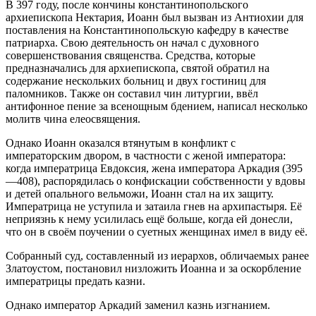
В 397 году, после кончины константинопольского
архиепископа Нектария, Иоанн был вызван из Антиохии для
поставления на Константинопольскую кафедру в качестве
патриарха. Свою деятельность он начал с духовного
совершенствования священства. Средства, которые
предназначались для архиепископа, святой обратил на
содержание нескольких больниц и двух гостиниц для
паломников. Также он составил чин литургии, ввёл
антифонное пение за всенощным бдением, написал несколько
молитв чина елеосвящения.
Однако Иоанн оказался втянутым в конфликт с
императорским двором, в частности с женой императора:
когда императрица Евдоксия, жена императора Аркадия (395
—408), распорядилась о конфискации собственности у вдовы
и детей опального вельможи, Иоанн стал на их защиту.
Императрица не уступила и затаила гнев на архипастыря. Её
неприязнь к нему усилилась ещё больше, когда ей донесли,
что он в своём поучении о суетных женщинах имел в виду её.
Собранный суд, составленный из иерархов, обличаемых ранее
Златоустом, постановил низложить Иоанна и за оскорбление
императрицы предать казни.
Однако император Аркадий заменил казнь изгнанием.