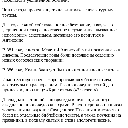
поселился в уединенной обители.
Четыре года провел в пустыне, занимаясь литературным
трудом.
Два года святой соблюдал полное безмолвие, находясь в
уединенной пещере, но телесное недомогание, вызванное
непомерным аскетизмом, заставило его вернуться в
Антиохию.
В 381 году епископ Мелетий Антиохийский посвятил его в
диакона. Последующие годы были посвящены созданию
новых богословских творений:
В 386 году Иоанн Златоуст был хиротонисан во пресвитера.
Иоанн Златоуст очень скоро прославился благочестием,
аскетизмом и красноречием. Его проповеднический дар
принес ему прозвище «Хрисостом» («Златоуст»).
Двенадцать лет он обычно дважды в неделю, а иногда
ежедневно, проповедовал в храме. В этот период он написал
толкования на ряд книг Священного Писания и множество
бесед на отдельные библейские тексты, а также поучения на
праздники, в похвалу святых и слова апологетические.