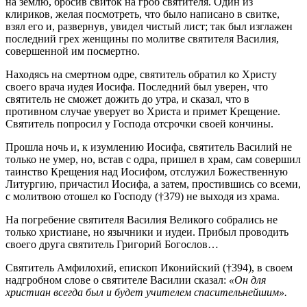
на землю, бросив свиток на гроб святителя. Один из
клириков, желая посмотреть, что было написано в свитке,
взял его и, развернув, увидел чистый лист; так был изглажен
последний грех женщины по молитве святителя Василия,
совершенной им посмертно.
Находясь на смертном одре, святитель обратил ко Христу
своего врача иудея Иосифа. Последний был уверен, что
святитель не сможет дожить до утра, и сказал, что в
противном случае уверует во Христа и примет Крещение.
Святитель попросил у Господа отсрочки своей кончины.
Прошла ночь и, к изумлению Иосифа, святитель Василий не
только не умер, но, встав с одра, пришел в храм, сам совершил
таинство Крещения над Иосифом, отслужил Божественную
Литургию, причастил Иосифа, а затем, простившись со всеми,
с молитвою отошел ко Господу (†379) не выходя из храма.
На погребение святителя Василия Великого собрались не
только христиане, но язычники и иудеи. Прибыл проводить
своего друга святитель Григорий Богослов…
Святитель Амфилохий, епископ Иконийский (†394), в своем
надгробном слове о святителе Василии сказал:
«Он для
христиан всегда был и будет учителем спасительнейшим».