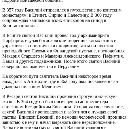
подобие монашеской общины.
В 357 году Василий отправился в путешествие по коптским
монастырям: в Египет, Сирию и Палестину. В 360 году
сопровождал каппадокийских епископов на синод в
Константинополь.
В Египте святой Василий провел год у архимандрита
Порфирия, изучая богословские творения святых отцов и
упражняясь в постнических подвигах; затем он посетил
преподобного Пахомия в Фиваидской пустыне, преподобных
Макария Старшего и Макария Александрийского, Пафнутия,
Павла и других подвижников. После этого святой Василий
совершил паломничество в Иерусалим.
На обратном пути святитель Василий некоторое время
находился в Антиохии, где в 362 году был посвящен в сан
диакона епископом Мелетием.
В Кесарии святой Василий проводил строгую иноческую
жизнь. В 364 году он был посвящен в сан пресвитера
епископом Кесарийским Евсевием. Исполняя свое служение,
святой Василий проповедовал и заботился о нуждах своей
паствы. Епископ Евсевий, по немощи человеческой, проникся
завистью к нему и начал выражать свое нерасположение.
Дабы не возникла смута, святой Василий удалился в