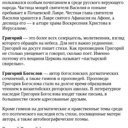
пользовался особым почитанием в среде русского верующего
народа. Частица мощей святителя Василия и поныне
пребывает в Почаевской Лавре. Честная глава святителя
Василия хранится в Лавре святого Афанасия на Афоне, а
десница его — в алтаре храма Воскресения Христова в
Иерусалиме.
Григорий
— это более всех созерцатель, молитвенник, взгляд
которого обращён на небеса. Для него важно уединение.
Григорий на досуге пишет стихи. Как проповедник Григорий
не столько увещевает и говорит, сколько поет. Именно
поэтому его вещания Церковь называет «пастырской
свирелью».
Григорий Богослов
— автор богословских догматических
сочинений, а также гимнов и проповедей. Проповеди
Григория Богослова стали на долгое время образцовым
чтением в византийских риторских школах. В литературное
наследие Григория Богослова входят также письма, в
большинстве своем адресованные друзьям.
Кроме гимнов на догматические и нравственные темы среди
его поэтического наследия есть стихи, посвященные матери
автора, а также автобиографические поэмы.