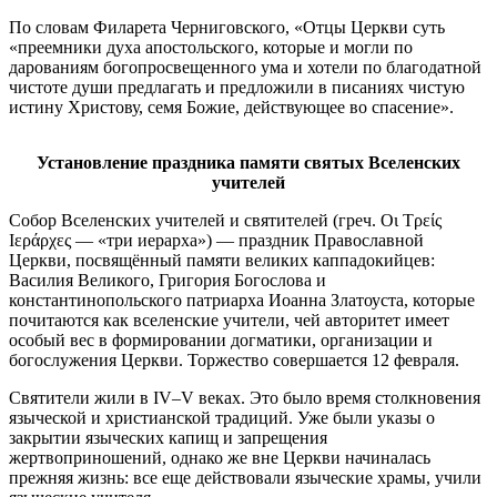
По словам Филарета Черниговского, «Отцы Церкви суть
«преемники духа апостольского, которые и могли по
дарованиям богопросвещенного ума и хотели по благодатной
чистоте души предлагать и предложили в писаниях чистую
истину Христову, семя Божие, действующее во спасение».
Установление праздника памяти святых Вселенских
учителей
Собор Вселенских учителей и святителей (греч. Οι Τρείς
Ιεράρχες — «три иерарха») — праздник Православной
Церкви, посвящённый памяти великих каппадокийцев:
Василия Великого, Григория Богослова и
константинопольского патриарха Иоанна Златоуста, которые
почитаются как вселенские учители, чей авторитет имеет
особый вес в формировании догматики, организации и
богослужения Церкви. Торжество совершается 12 февраля.
Святители жили в IV–V веках. Это было время столкновения
языческой и христианской традиций. Уже были указы о
закрытии языческих капищ и запрещения
жертвоприношений, однако же вне Церкви начиналась
прежняя жизнь: все еще действовали языческие храмы, учили