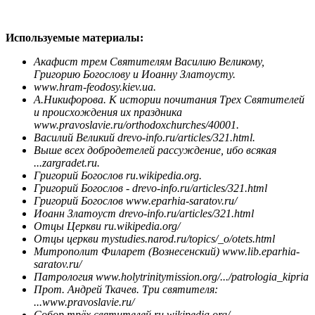
Используемые материалы:
Акафист трем Святителям Василию Великому,
Григорию Богослову и Иоанну Златоусту.
www.hram-feodosy.kiev.ua.
А.Никифорова. К истории почитания Трех Святителей
и происхождения их праздника
www.pravoslavie.ru/orthodoxchurches/40001.
Василий
Великий
drevo-info.ru/articles/321.html.
Выше всех добродетелей рассуждение, ибо всякая
...zargradet.ru.
Григорий Богослов ru.wikipedia.org.
Григорий Богослов - drevo-info.ru/articles/321.html
Григорий Богослов www.eparhia-saratov.ru/
Иоанн
Златоуст
drevo-info.ru/articles/321.html
Отцы
Церкви
ru.wikipedia.org/
Отцы
церкви
mystudies.narod.ru/topics/_o/otets.html
Митрополит Филарет (Вознесенский) www.lib.eparhia-
saratov.ru/
Патрология www.holytrinitymission.org/.../patrologia_kipria
Прот. Андрей Ткачев. Три святителя:
...www.pravoslavie.ru/
Собор трёх святителей ru.wikipedia.org/