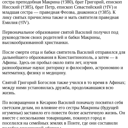
сестра преподобная Макрина (†380), брат Григорий, епископ
Нисский (†385), брат Петр, епископ Севастийский (†IV) и
младшая сестра — праведная Феозва, диакониса (†385). К
лику святых причислена также и мать святителя праведная
Емилия (†IV).
Первоначальное образование святой Василий получил под
руководством своих родителей и бабки Макрины,
высокообразованной христианки.
После смерти отца и бабки святитель Василий отправился для
дальнейшего образования в Константинополь, а затем — в
Афины. Здесь он пробыл около пяти лет, изучив
разнообразные науки: риторику и философию, астрономию и
математику, физику и медицину.
Святой Григорий Богослов также учился в то время в Афинах;
между ними установилась дружба, продолжавшаяся всю
жизнь.
По возвращении в Кесарию Василий поначалу посвятил себя
светским делам, но влияние его сестры Макрины (будущей
игуменьи) заставило его повести более аскетичную жизнь. Он
вместе с несколькими товарищами, покинул город и
поселился на семейных землях в Понте, где они составили