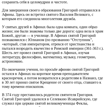
сохранить себя в целомудрии и чистоте.
Для завершения своего образования Григорий отправился в
Афины. Здесь он встретил святого Василия Великого, с
которым его соединила многолетняя дружба.
У святых друзей в Афинах была одна комната, один образ
жизни; им были знакомы только две дороги: одна вела в храм
Божий, другая — в училище. В Афинах святой Григорий
познакомился с Юлианом (по прозванию “Отступник”,
«который, став императором, отрекся от христианства и
пытался возродить язычество в Римской империи (361-363 г.).
Шесть лет провел святой Григорий в Афинах, изучая
литературу, философию, математику, музыку, геометрию,
астрономию.
По окончании учения, по просьбе афинян святой Григорий
остался в Афинах на короткое время преподавателем
красноречия, а потом возвратился к родителям в Назианз, где
в 30 лет принял святое Крещение от своего отца, ставшего к
тому времени епископом.
В 374 году преставились родители святителя Григория.
Святой Григорий удалился в Селевкию Исаврийскую, где
служил при церкви святой великомученицы Феклы,