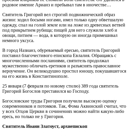
родовое имение Арианз и пребывал там в иночестве…
Святитель Григорий вел строгий подвижнический образ
жизни: ходил босыми ногами, имел только одну обветшалую
одежду, спал на голой земле или на ложе из древесных ветвей
под прикрытием рубища; пищей для него служили хлеб и
овощи, питием — вода, в которую он иногда примешивал
немного уксуса.
В город Назианз, обуреваемый ересью, святитель Григорий
поставил благочестивого епископа Евлалия. Обращаясь с
многочисленными посланиями, святитель продолжал
мужественно обличать еретиков и разъяснять православное
вероучение. Он великодушно простил юношу, покушавшегося
на его жизнь в Константинополе.
25 января (7 февраля по новому стилю) 389 года святитель
Григорий Богослов преставился ко Господу.
Богословские труды Григория получили высокую оценку
современников и потомков. Так, Фома Аквинский считал, что
у всех Отцов Церкви в сочинениях можно найти какую-либо
ересь, но только не у Григория.
Святитель Иоанн Златоуст, архиепископ