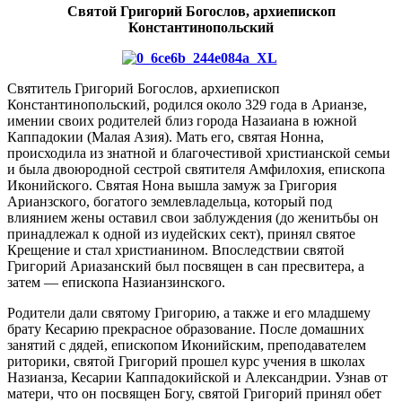
Святой Григорий Богослов, архиепископ
Константинопольский
Святитель Григорий Богослов, архиепископ
Константинопольский, родился около 329 года в Арианзе,
имении своих родителей близ города Назаиана в южной
Каппадокии (Малая Азия). Мать его, святая Нонна,
происходила из знатной и благочестивой христианской семьи
и была двоюродной сестрой святителя Амфилохия, епископа
Иконийского. Святая Нона вышла замуж за Григория
Арианзского, богатого землевладельца, который под
влиянием жены оставил свои заблуждения (до женитьбы он
принадлежал к одной из иудейских сект), принял святое
Крещение и стал христианином. Впоследствии святой
Григорий Ариазанский был посвящен в сан пресвитера, а
затем — епископа Назианзинского.
Родители дали святому Григорию, а также и его младшему
брату Кесарию прекрасное образование. После домашних
занятий с дядей, епископом Иконийским, преподавателем
риторики, святой Григорий прошел курс учения в школах
Назианза, Кесарии Каппадокийской и Александрии. Узнав от
матери, что он посвящен Богу, святой Григорий принял обет