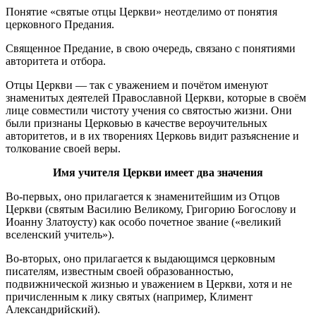
Понятие «святые отцы Церкви» неотделимо от понятия
церковного Предания.
Священное Предание, в свою очередь, связано с понятиями
авторитета и отбора.
Отцы Церкви — так с уважением и почётом именуют
знаменитых деятелей Православной Церкви, которые в своём
лице совместили чистоту учения со святостью жизни. Они
были признаны Церковью в качестве вероучительных
авторитетов, и в их творениях Церковь видит разъяснение и
толкование своей веры.
Имя учителя Церкви имеет два значения
Во-первых, оно прилагается к знаменитейшим из Отцов
Церкви (святым Василию Великому, Григорию Богослову и
Иоанну Златоусту) как особо почетное звание («великий
вселенский учитель»).
Во-вторых, оно прилагается к выдающимся церковным
писателям, известным своей образованностью,
подвижнической жизнью и уважением в Церкви, хотя и не
причисленным к лику святых (например, Климент
Александрийский).