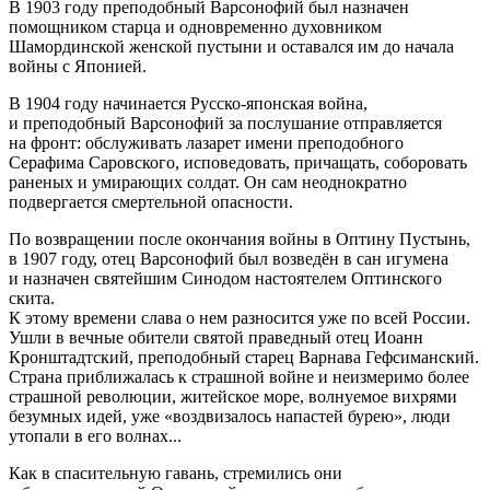
В 1903 году преподобный Варсонофий был назначен
помощником старца и одновременно духовником
Шамординской женской пустыни и оставался им до начала
войны с Японией.
В 1904 году начинается Русско-японская война,
и преподобный Варсонофий за послушание отправляется
на фронт: обслуживать лазарет имени преподобного
Серафима Саровского, исповедовать, причащать, соборовать
раненых и умирающих солдат. Он сам неоднократно
подвергается смертельной опасности.
По возвращении после окончания войны в Оптину Пустынь,
в 1907 году, отец Варсонофий был возведён в сан игумена
и назначен святейшим Синодом настоятелем Оптинского
скита.
К этому времени слава о нем разносится уже по всей России.
Ушли в вечные обители святой праведный отец Иоанн
Кронштадтский, преподобный старец Варнава Гефсиманский.
Страна приближалась к страшной войне и неизмеримо более
страшной революции, житейское море, волнуемое вихрями
безумных идей, уже «воздвизалось напастей бурею», люди
утопали в его волнах...
Как в спасительную гавань, стремились они