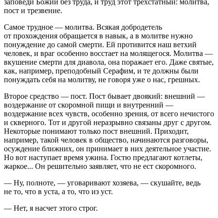
заповеди Божии без труда, и труд этот трехстатный: молитва,
пост и трезвение.
Самое трудное — молитва. Всякая добродетель
от прохождения обращается в навык, а в молитве нужно
понуждение до самой смерти. Ей противится наш ветхий
человек, и враг особенно восстает на молящегося. Молитва —
вкушение смерти для диавола, она поражает его. Даже святые,
как, например, преподобный Серафим, и те должны были
понуждать себя на молитву, не говоря уже о нас, грешных.
Второе средство — пост. Пост бывает двоякий: внешний —
воздержание от скоромной пищи и внутренний —
воздержание всех чувств, особенно зрения, от всего нечистого
и скверного. Тот и другой неразрывно связаны друг с другом.
Некоторые понимают только пост внешний. Приходит,
например, такой человек в общество, начинаются разговоры,
осуждение ближних, он принимает в них деятельное участие.
Но вот наступает время ужина. Гостю предлагают котлеты,
жаркое... Он решительно заявляет, что не ест скоромного.
— Ну, полноте, — уговаривают хозяева, — скушайте, ведь
не то, что в уста, а то, что из уст.
— Нет, я насчет этого строг.