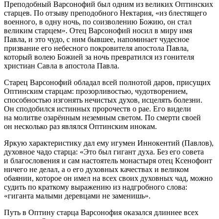
Преподобный Варсонофий был одним из великих Оптинских
старцев. По отзыву преподобного Нектария, «из блестящего
военного, в одну ночь, по соизволению Божию, он стал
великим старцем». Отец Варсонофий носил в миру имя
Павла, и это чудо, с ним бывшее, напоминает чудесное
призвание его небесного покровителя апостола Павла,
который волею Божией за ночь превратился из гонителя
христиан Савла в апостола Павла.
Старец Варсонофий обладал всей полнотой даров, присущих
Оптинским старцам: прозорливостью, чудотворением,
способностью изгонять нечистых духов, исцелять болезни.
Он сподобился истинных пророчеств о рае. Его видели
на молитве озарённым неземным светом. По смерти своей
он несколько раз являлся Оптинским инокам.
Яркую характеристику дал ему игумен Иннокентий (Павлов),
духовное чадо старца: «Это был гигант духа. Без его совета
и благословения и сам настоятель монастыря отец Ксенофонт
ничего не делал, а о его духовных качествах и великом
обаянии, которое он имел на всех своих духовных чад, можно
судить по краткому выражению из надгробного слова:
«гиганта малыми деревцами не заменишь».
Путь в Оптину старца Варсонофия оказался длиннее всех