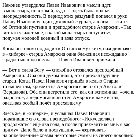
Наконец утвердился Павел Иванович в мысли идти
в монастырь, но в какой, куда — здесь была полная
неопределённость. В период этих раздумий попался в руки
Павлу Ивановичу один духовный журнал, а в нем — статья
об Оптиной пустыни и преподобном старце Амвросии. «Так
вот кто укажет мне, в какой монастырь поступить», —
подумал молодой военный и взял отпуск.
Когда он только подходил к Оптинскому скиту, находившаяся
в «хибарке» старца Амвросия одна блаженная неожиданно
с радостью произнесла: — Павел Иванович приехали.
— Вот и слава Богу, — спокойно отозвался преподобный
Амвросий...Оба они духом знали, что приехал будущий
старец. Когда Павел Иванович пришёл в келью Старца,
то нашёл там, кроме отца Амвросия ещё и отца Анатолия
(Зерцалова). Оба они встретили его, как он вспоминал, «очень
радостно», а недомогавший отец Амвросий даже встал,
оказывая особый почёт приехавшему.
Здесь же, в «хибарке», и услышал Павел Иванович
поразившие его слова преподобного: «Искус должен
продолжаться ещё два года, а после приезжайте ко мне, я вас
приму». Дано было и послушание — жертвовать
на определённые храмы некоторые суммы из своего довольно