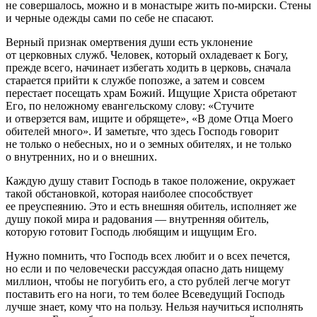
не совершалось, можно и в монастыре жить по-мирски. Стены
и черные одежды сами по себе не спасают.
Верный признак омертвения души есть уклонение
от церковных служб. Человек, который охладевает к Богу,
прежде всего, начинает избегать ходить в церковь, сначала
старается прийти к службе попозже, а затем и совсем
перестает посещать храм Божий. Ищущие Христа обретают
Его, по неложному евангельскому слову: «Стучите
и отверзется вам, ищите и обрящете», «В доме Отца Моего
обителей много». И заметьте, что здесь Господь говорит
не только о небесных, но и о земных обителях, и не только
о внутренних, но и о внешних.
Каждую душу ставит Господь в такое положение, окружает
такой обстановкой, которая наиболее способствует
ее преуспеянию. Это и есть внешняя обитель, исполняет же
душу покой мира и радования — внутренняя обитель,
которую готовит Господь любящим и ищущим Его.
Нужно помнить, что Господь всех любит и о всех печется,
но если и по человечески рассуждая опасно дать нищему
миллион, чтобы не погубить его, а сто рублей легче могут
поставить его на ноги, то тем более Всеведущий Господь
лучше знает, кому что на пользу. Нельзя научиться исполнять