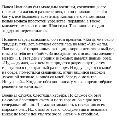
Павел Иванович был молодым военным, сослуживцы его
прожигали жизнь в развлечениях, но он приходил в своём
быту к всё большему аскетизму. Комната его напоминала
келью монаха простотой убранства, порядком, а также
множеством икон и книг. Шли годы. Товарищи его один
за другим переженились.
Позднее старец вспоминал об этом времени: «Когда мне было
тридцать пять лет, матушка обратилась ко мне: «Что же ты,
Павлуша, всё сторонишься женщин, скоро и лета твои выйдут,
никто за тебя не пойдёт». За послушание, я исполнил желание
матери... В этот день у одних знакомых давался званый обед.
«Ну, — думаю, — с кем мне придётся рядом сидеть, с тем
и вступлю в пространный разговор». И вдруг рядом со мной,
на обеде, поместился священник, отличавшийся высокой
духовной жизнью, и завёл со мной беседу о молитве
Иисусовой... Когда же обед кончился, у меня созрело твёрдое
решение не жениться».
Военная служба, блестящая карьера. По службе он был
на самом блестящем счету, и не за горами был для него
генеральский чин. Прямая возможность к стяжанию всех
мирских благ. И... отказ от всего. Сослуживцы и знакомые
никак не могли понять: что же за «изъян» в стройном,