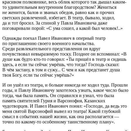
красивом полковнике, весь облик которого так дышал каким-
то удивительным внутренним благородством? Жениться
не женится, балов и званых обедов, равно как и прочих
светских развлечений, избегает. В театр, бывало, ходил,
да и тот бросил. За спиной у Павла Ивановича даже
поговаривали порой: «С ума сошел, а какой был человек!..»
Однажды поехал Павел Иванович в оперный театр
по приглашению своего военного начальства.
Среди развлекательного представления он вдруг
почувствовал невыразимую тоску. Позднее он вспоминал: «В
душе как будто кто-то говорил: «Ты пришёл в театр и сидишь
здесь, а если ты сейчас умрёшь, что тогда? Господь сказал:
В чём застану, в том и сужу... С чем и как предстанет душа
твоя Богу, если ты сейчас умрёшь?»
И он ушёл из театра, и больше никогда не ходил туда. Прошли
годы, и Павлу Ивановичу захотелось узнать, какое число было
тогда, чья была память. Он справился и узнал, что была
память святителей Гурия и Варсонофия, Казанских
чудотворцев. И Павел Иванович понял: «Господи, да ведь это
меня святой Варсонофий вывел из театра! Какой глубокий
смысл в событиях нашей жизни, как она располагается —
точно по какому-то особенному таинственному плану».