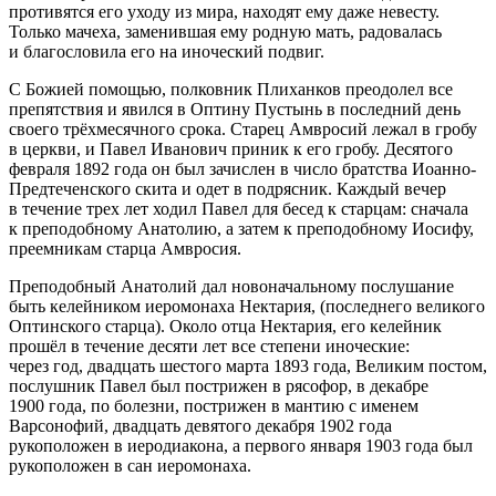
противятся его уходу из мира, находят ему даже невесту.
Только мачеха, заменившая ему родную мать, радовалась
и благословила его на иноческий подвиг.
С Божией помощью, полковник Плиханков преодолел все
препятствия и явился в Оптину Пустынь в последний день
своего трёхмесячного срока. Старец Амвросий лежал в гробу
в церкви, и Павел Иванович приник к его гробу. Десятого
февраля 1892 года он был зачислен в число братства Иоанно-
Предтеченского скита и одет в подрясник. Каждый вечер
в течение трех лет ходил Павел для бесед к старцам: сначала
к преподобному Анатолию, а затем к преподобному Иосифу,
преемникам старца Амвросия.
Преподобный Анатолий дал новоначальному послушание
быть келейником иеромонаха Нектария, (последнего великого
Оптинского старца). Около отца Нектария, его келейник
прошёл в течение десяти лет все степени иноческие:
через год, двадцать шестого марта 1893 года, Великим постом,
послушник Павел был пострижен в рясофор, в декабре
1900 года, по болезни, пострижен в мантию с именем
Варсонофий, двадцать девятого декабря 1902 года
рукоположен в иеродиакона, а первого января 1903 года был
рукоположен в сан иеромонаха.