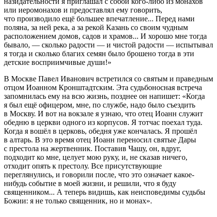
назидательности я приглашал с собой кого-либо из монахов
или иеромонахов и предоставлял ему говорить,
что производило ещё большее впечатление... Перед нами
поляна, за ней река, а за рекой Казань со своим чудным
расположением домов, садов и храмов... И хорошо мне тогда
бывало, — сколько радости — и чистой радости — испытывал
я тогда и сколько благих семян было брошено тогда в эти
детские восприимчивые души!»
В Москве Павел Иванович встретился со святым и праведным
отцом Иоанном Кронштадтским. Эта судьбоносная встреча
запомнилась ему на всю жизнь, позднее он напишет: «Когда
я был ещё офицером, мне, по службе, надо было съездить
в Москву. И вот на вокзале я узнаю, что отец Иоанн служит
обедню в церкви одного из корпусов. Я тотчас поехал туда.
Когда я вошёл в церковь, обедня уже кончалась. Я прошёл
в алтарь. В это время отец Иоанн переносил святые Дары
с престола на жертвенник. Поставив Чашу, он, вдруг,
подходит ко мне, целует мою руку, и, не сказав ничего,
отходит опять к престолу. Все присутствующие
переглянулись, и говорили после, что это означает какое-
нибудь событие в моей жизни, и решили, что я буду
священником... А теперь видишь, как неисповедимы судьбы
Божии: я не только священник, но и монах».