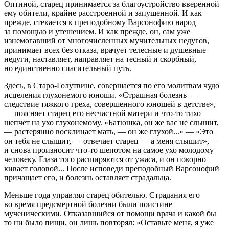
Оптиной, старец принимается за благоустройство вверенной
ему обители, крайне расстроенной и запущенной. И как
прежде, стекается к преподобному Варсонофию народ
за помощью и утешением. И как прежде, он, сам уже
изнемогавший от многочисленных мучительных недугов,
принимает всех без отказа, врачует телесные и душевные
недуги, наставляет, направляет на тесный и скорбный,
но единственно спасительный путь.
Здесь, в Старо-Голутвине, совершается по его молитвам чудо
исцеления глухонемого юноши. «Страшная болезнь —
следствие тяжкого греха, совершенного юношей в детстве»,
— поясняет старец его несчастной матери и что-то тихо
шепчет на ухо глухонемому. «Батюшка, он же вас не слышит,
— растерянно восклицает мать, — он же глухой...» — «Это
он тебя не слышит, — отвечает старец — а меня слышит», —
и снова произносит что-то шепотом на самое ухо молодому
человеку. Глаза того расширяются от ужаса, и он покорно
кивает головой... После исповеди преподобный Варсонофий
причащает его, и болезнь оставляет страдальца.
Меньше года управлял старец обителью. Страдания его
во время предсмертной болезни были поистине
мученическими. Отказавшийся от помощи врача и какой бы
то ни было пищи, он лишь повторял: «Оставьте меня, я уже