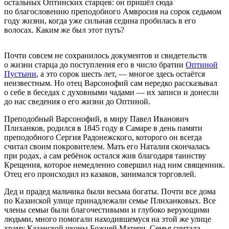
остальных Оптинских старцев: он пришёл сюда
по благословению преподобного Амвросия на сорок седьмом
году жизни, когда уже сильная седина пробилась в его
волосах. Каким же был этот путь?
Почти совсем не сохранилось документов и свидетельств
о жизни старца до поступления его в число братии
Оптиной
Пустыни
, а это сорок шесть лет, — многое здесь остаётся
неизвестным. Но отец Варсонофий сам нередко рассказывал
о себе в беседах с духовными чадами — их записи и донесли
до нас сведения о его жизни до Оптиной.
Преподобный Варсонофий, в миру Павел Иванович
Плиханков, родился в 1845 году в Самаре в день памяти
преподобного Сергия Радонежского, которого он всегда
считал своим покровителем. Мать его Наталия скончалась
при родах, а сам ребёнок остался жив благодаря таинству
Крещения, которое немедленно совершил над ним священник.
Отец его происходил из казаков, занимался торговлей.
Дед и прадед мальчика были весьма богаты. Почти все дома
по Казанской улице принадлежали семье Плиханковых. Все
члены семьи были благочестивыми и глубоко верующими
людьми, много помогали находившемуся на этой же улице
храму Казанской иконы Божией Матери. Семья считала,