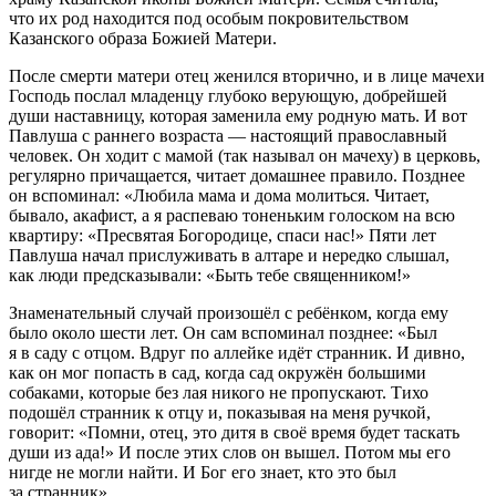
что их род находится под особым покровительством
Казанского образа Божией Матери.
После смерти матери отец женился вторично, и в лице мачехи
Господь послал младенцу глубоко верующую, добрейшей
души наставницу, которая заменила ему родную мать. И вот
Павлуша с раннего возраста — настоящий православный
человек. Он ходит с мамой (так называл он мачеху) в церковь,
регулярно причащается, читает домашнее правило. Позднее
он вспоминал: «Любила мама и дома молиться. Читает,
бывало, акафист, а я распеваю тоненьким голоском на всю
квартиру: «Пресвятая Богородице, спаси нас!» Пяти лет
Павлуша начал прислуживать в алтаре и нередко слышал,
как люди предсказывали: «Быть тебе священником!»
Знаменательный случай произошёл с ребёнком, когда ему
было около шести лет. Он сам вспоминал позднее: «Был
я в саду с отцом. Вдруг по аллейке идёт странник. И дивно,
как он мог попасть в сад, когда сад окружён большими
собаками, которые без лая никого не пропускают. Тихо
подошёл странник к отцу и, показывая на меня ручкой,
говорит: «Помни, отец, это дитя в своё время будет таскать
души из ада!» И после этих слов он вышел. Потом мы его
нигде не могли найти. И Бог его знает, кто это был
за странник».