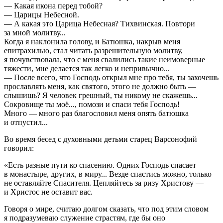
— Какая икона перед тобой?
— Царицы Небесной.
— А какая это Царица Небесная? Тихвинская. Повтори
за мной молитву...
Когда я наклонила голову, и Батюшка, накрыв меня
епитрахилью, стал читать разрешительную молитву,
я почувствовала, что с меня свалились такие неимоверные
тяжести, мне делается так легко и непривычно...
— После всего, что Господь открыл мне про тебя, ты захочешь
прославлять меня, как святого, этого не должно быть —
слышишь? Я человек грешный, ты никому не скажешь...
Сокровище ты моё..., помози и спаси тебя Господь!
Много — много раз благословил меня опять батюшка
и отпустил...
Во время бесед с духовными детьми старец Варсонофий
говорил:
«Есть разные пути ко спасению. Одних Господь спасает
в монастыре, других, в миру... Везде спастись можно, только
не оставляйте Спасителя. Цепляйтесь за ризу Христову —
и Христос не оставит вас.
Говоря о мире, считаю долгом сказать, что под этим словом
я подразумеваю служение страстям, где бы оно