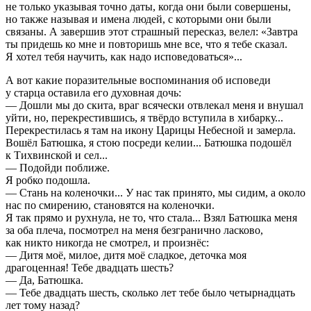
не только указывая точно даты, когда они были совершены,
но также называя и имена людей, с которыми они были
связаны. А завершив этот страшный пересказ, велел: «Завтра
ты придешь ко мне и повторишь мне все, что я тебе сказал.
Я хотел тебя научить, как надо исповедоваться»...
А вот какие поразительные воспоминания об исповеди
у старца оставила его духовная дочь:
— Дошли мы до скита, враг всячески отвлекал меня и внушал
уйти, но, перекрестившись, я твёрдо вступила в хибарку...
Перекрестилась я там на икону Царицы Небесной и замерла.
Вошёл Батюшка, я стою посреди келии... Батюшка подошёл
к Тихвинской и сел...
— Подойди поближе.
Я робко подошла.
— Стань на коленочки... У нас так принято, мы сидим, а около
нас по смирению, становятся на коленочки.
Я так прямо и рухнула, не то, что стала... Взял Батюшка меня
за оба плеча, посмотрел на меня безгранично ласково,
как никто никогда не смотрел, и произнёс:
— Дитя моё, милое, дитя моё сладкое, деточка моя
драгоценная! Тебе двадцать шесть?
— Да, Батюшка.
— Тебе двадцать шесть, сколько лет тебе было четырнадцать
лет тому назад?