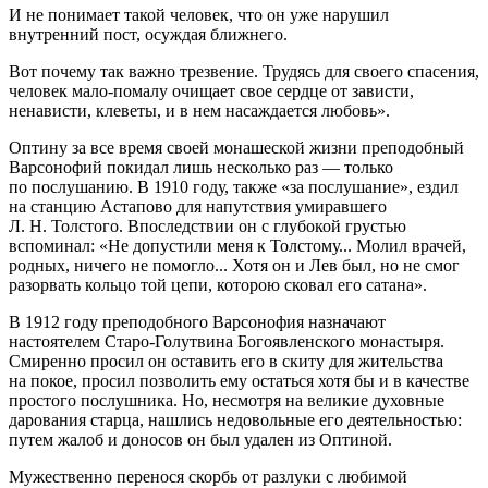
И не понимает такой человек, что он уже нарушил
внутренний пост, осуждая ближнего.
Вот почему так важно трезвение. Трудясь для своего спасения,
человек мало-помалу очищает свое сердце от зависти,
ненависти, клеветы, и в нем насаждается любовь».
Оптину за все время своей монашеской жизни преподобный
Варсонофий покидал лишь несколько раз — только
по послушанию. В 1910 году, также «за послушание», ездил
на станцию Астапово для напутствия умиравшего
Л. Н. Толстого. Впоследствии он с глубокой грустью
вспоминал: «Не допустили меня к Толстому... Молил врачей,
родных, ничего не помогло... Хотя он и Лев был, но не смог
разорвать кольцо той цепи, которою сковал его сатана».
В 1912 году преподобного Варсонофия назначают
настоятелем Старо-Голутвина Богоявленского монастыря.
Смиренно просил он оставить его в скиту для жительства
на покое, просил позволить ему остаться хотя бы и в качестве
простого послушника. Но, несмотря на великие духовные
дарования старца, нашлись недовольные его деятельностью:
путем жалоб и доносов он был удален из Оптиной.
Мужественно перенося скорбь от разлуки с любимой