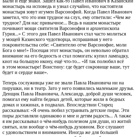
Были и ещё знаки. Зашёл как-то Павел Иванович в Казанский
монастырь на исповедь и узнал случайно, что настоятеля
монастыря зовут игумен Варсонофий. Когда Павел Иванович
заметил, что это имя трудное на слух, ему ответили: «Чем же
трудное? Для нас привычное... Ведь в нашем монастыре
почивают мощи святителя Варсонофия и архиепископа
Гурия...» С этого дня Павел Иванович стал часто молиться
у мощей Казанского чудотворца, испрашивая у него
покровительства себе: «Святителю отче Варсонофие, моли
Бога о мне!» Посещая этот монастырь, он невольно обратил
внимание на его бедность и стал помогать: купил лампадку,
киот на большую икону, ещё что-то... «И так полюбил всё
в этом монастыре! Воистину: где будет сокровище ваше, тут
будет и сердце ваше».
Теперь сослуживцы уже не звали Павла Ивановича ни на
пирушки, ни в театр. Зато у него появились маленькие друзья.
Денщик Павла Ивановича, Александр, доброй души человек,
помогал ему найти бедных детей, которые жили в бедных
домах и хижинах, в подвалах. Впоследствии Старец
рассказывал: «Я очень любил устраивать детские пиры. Эти
пиры доставляли одинаково и мне и детям радость... А также
я им рассказывал о чём-нибудь полезном для души, из житий
святых, или вообще о чём-нибудь духовном. Все слушают
с удовольствием и вниманием. Иногда же для большей