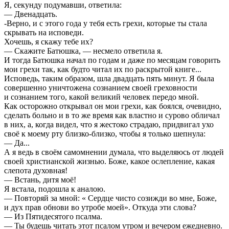
Я, секунду подумавши, ответила:
— Двенадцать.
-Верно, и с этого года у тебя есть грехи, которые ты стала
скрывать на исповеди.
Хочешь, я скажу тебе их?
— Скажите Батюшка, — несмело ответила я.
И тогда Батюшка начал по годам и даже по месяцам говорить
мои грехи так, как будто читал их по раскрытой книге...
Исповедь, таким образом, шла двадцать пять минут. Я была
совершенно уничтожена сознанием своей греховности
и сознанием того, какой великий человек передо мной.
Как осторожно открывал он мои грехи, как боялся, очевидно,
сделать больно и в то же время как властно и сурово обличал
в них, а, когда видел, что я жестоко страдаю, придвигал ухо
своё к моему рту близко-близко, чтобы я только шепнула:
— Да...
А я ведь в своём самомнении думала, что выделяюсь от людей
своей христианской жизнью. Боже, какое ослепление, какая
слепота духовная!
— Встань, дитя моё!
Я встала, подошла к аналою.
— Повторяй за мной: « Сердце чисто созижди во мне, Боже,
и дух прав обнови во утробе моей». Откуда эти слова?
— Из Пятидесятого псалма.
— Ты будешь читать этот псалом утром и вечером ежедневно.