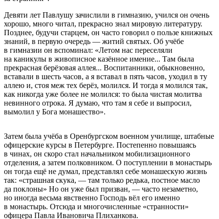
Девяти лет Павлушу зачислили в гимназию, учился он очень
хорошо, много читал, прекрасно знал мировую литературу.
Позднее, будучи старцем, он часто говорил о пользе книжных
знаний, в первую очередь — житий святых. Об учёбе
в гимназии он вспоминал: «Летом нас переселяли
на каникулы в живописное казённое имение... Там была
прекрасная берёзовая аллея... Воспитанники, обыкновенно,
вставали в шесть часов, а я вставал в пять часов, уходил в ту
аллею и, стоя меж тех берёз, молился. И тогда я молился так,
как никогда уже более не молился: то была чистая молитва
невинного отрока. Я думаю, что там я себе и выпросил,
вымолил у Бога монашество».
Затем была учёба в Оренбургском военном училище, штабные
офицерские курсы в Петербурге. Постепенно повышаясь
в чинах, он скоро стал начальником мобилизационного
отделения, а затем полковником. О поступлении в монастырь
он тогда ещё не думал, представлял себе монашескую жизнь
так: «страшная скука, — там только редька, постное масло
да поклоны» Но он уже был призван, — часто незаметно,
но иногда весьма явственно Господь вёл его именно
в монастырь. Отсюда и многочисленные «странности»
офицера Павла Ивановича Плиханкова.