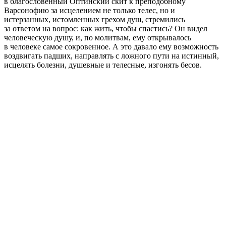
в благословенный Оптинский скит к преподобному
Варсонофию за исцелением не только телес, но и
истерзанных, истомленных грехом душ, стремились
за ответом на вопрос: как жить, чтобы спастись? Он видел
человеческую душу, и, по молитвам, ему открывалось
в человеке самое сокровенное. А это давало ему возможность
воздвигать падших, направлять с ложного пути на истинный,
исцелять болезни, душевные и телесные, изгонять бесов.