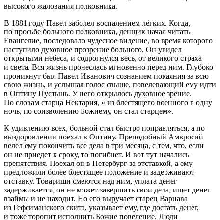
высокого жалования полковника.
В 1881 году Павел заболел воспалением лёгких. Когда,
по просьбе больного полковника, денщик начал читать
Евангелие, последовало чудесное видение, во время которого
наступило духовное прозрение больного. Он увидел
открытыми небеса, и содрогнулся весь, от великого страха
и света. Вся жизнь пронеслась мгновенно перед ним. Глубоко
проникнут был Павел Иванович сознанием покаяния за всю
свою жизнь, и услышал голос свыше, повелевающий ему идти
в Оптину Пустынь. У него открылось духовное зрение.
По словам старца Нектария, « из блестящего военного в одну
ночь, по соизволению Божиему, он стал старцем».
К удивлению всех, больной стал быстро поправляться, а по
выздоровлении поехал в Оптину. Преподобный Амвросий
велел ему покончить все дела в три месяца, с тем, что, если
он не приедет к сроку, то погибнет. И вот тут начались
препятствия. Поехал он в Петербург за отставкой, а ему
предложили более блестящее положение и задерживают
отставку. Товарищи смеются над ним, уплата денег
задерживается, он не может завершить свои дела, ищет денег
взаймы и не находит. Но его выручает старец Варнава
из Гефсиманского скита, указывает ему, где достать денег,
и тоже торопит исполнить Божие повеление. Люди