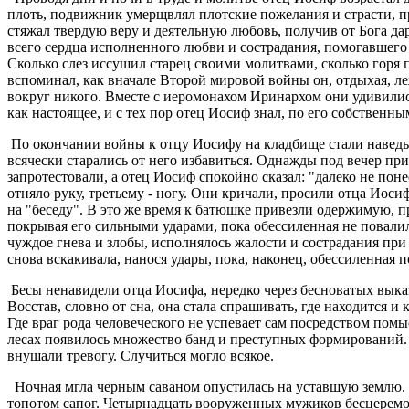
плоть, подвижник умерщвлял плотские пожелания и страсти, п
стяжал твердую веру и деятельную любовь, получив от Бога да
всего сердца исполненного любви и сострадания, помогавшего
Сколько слез иссушил старец своими молитвами, сколько горя п
вспоминал, как вначале Второй мировой войны он, отдыхая, ле
вокруг никого. Вместе с иеромонахом Иринархом они удивились
как настоящее, и с тех пор отец Иосиф знал, по его собственны
По окончании войны к отцу Иосифу на кладбище стали наведы
всячески старались от него избавиться. Однажды под вечер пр
запротестовали, а отец Иосиф спокойно сказал: "далеко не пон
отняло руку, третьему - ногу. Они кричали, просили отца Иоси
на "беседу". В это же время к батюшке привезли одержимую, п
покрывая его сильными ударами, пока обессиленная не повалил
чуждое гнева и злобы, исполнялось жалости и сострадания при
снова вскакивала, нанося удары, пока, наконец, обессиленная
Бесы ненавидели отца Иосифа, нередко через бесноватых выка
Восстав, словно от сна, она стала спрашивать, где находится 
Где враг рода человеческого не успевает сам посредством пом
лесах появилось множество банд и преступных формирований. 
внушали тревогу. Случиться могло всякое.
Ночная мгла черным саваном опустилась на уставшую землю. Пр
топотом сапог. Четырнадцать вооруженных мужиков бесцеремон