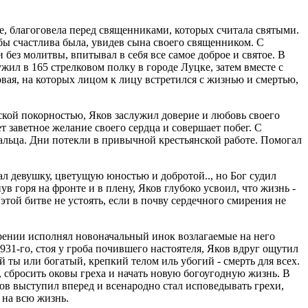
е, благоговела перед священниками, которых считала святыми.
 бы счастлива была, увидев сына своего священником. С
 без молитвы, впитывал в себя все самое доброе и святое. В
л в 165 стрелковом полку в городе Луцке, затем вместе с
овая, на которых лицом к лицу встретился с жизнью и смертью,
ской покорностью, Яков заслужил доверие и любовь своего
т заветное желание своего сердца и совершает побег. С
альца. Дни потекли в привычной крестьянской работе. Помогал
л девушку, цветущую юностью и добротой.., но Бог судил
в горя на фронте и в плену, Яков глубоко усвоил, что жизнь -
 этой битве не устоять, если в почву сердечного смирения не
ирении исполнял новоначальный инок возлагаемые на него
931-го, стоя у гроба почившего настоятеля, Яков вдруг ощутил
й ты или богатый, крепкий телом иль убогий - смерть для всех.
у, сбросить оковы греха и начать новую богоугодную жизнь. В
в выступил вперед и всенародно стал исповедывать грехи,
 на всю жизнь.