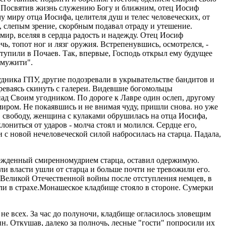
. Посвятив жизнь служению Богу и ближним, отец Иосиф
у миру отца Иосифа, целителя душ и телес человеческих, от
, слепым зрение, скорбным подавал отраду и утешение.
мир, вселяя в сердца радость и надежду. Отец Иосиф
ь, топот ног и лязг оружия. Встрепенувшись, осмотрелся, -
тупили в Почаев. Так, впервые, Господь открыл ему будущее
йомужити".
ника ГПУ, другие подозревали в укрывательстве бандитов и
ереваясь скинуть с галереи. Видевшие богомольцы
 над Своим угодником. По дороге к Лавре один ослеп, другому
 миром. Не покаявшись и не внимая чуду, пришли снова. но уже
в свободу, женщина с кулаками обрушилась на отца Иосифа,
ониться от ударов - молча стоял и молился. Сердце его,
 с новой нечеловеческой силой набросилась на старца. Падала,
обежденный смиренномудрием старца, оставил одержимую.
ели власти ушли от старца и больше почти не тревожили его.
ц Великой Отечественной войны после отступления немцев, в
ли в страхе.Монашеское кладбище стояло в стороне. Сумерки
не всех. За час до полуночи, кладбище огласилось зловещим
. Откушав, далеко за полночь, лесные "гости" попросили их