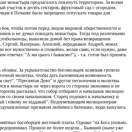
кам монастыря предлагалось покинуть территорию. За всеми
 участок в десять гектаров, фруктовый сад с огородом,
чкам в Почаеве было запрещено отпускать товары для
з боя, чтобы потом перед лицом мировой общественности и
ьников и не думал покидать монастырь. Тогда под различными
сихбольницы, вывозили домой без права возвращения.
, Сергий, Валериан, Аппелий, иеродиакон Андрей, монах
и все мужественно и спокойно, желая сами, если нужно, даже
 отвечал: "А ми цього і бажаємо!"), - т.к. готов был принять
облавы. За укрывательство богомольцев хозяевам грозило
суточной молитвы, чтобы дать паломникам возможность
ам свет", "Пресвятая Дево" и другие песнопения и молитвы.
лся в монастырь он через ворота со стороны экономии и не
торопях рассказал, что собор отбирают и начальник милиции
ов со своим начальником. Старец подошел к начальнику и
май і нікому не віддавай". Недоумевающим милиционерам
м. Воодушевленные призывом любимого батюшки, люди кинулись
амятных богоборцев жестокой платы. Однако "на Бога уповаю,
е предпринимал. Прошло не более недели... Бывший (ныне уже