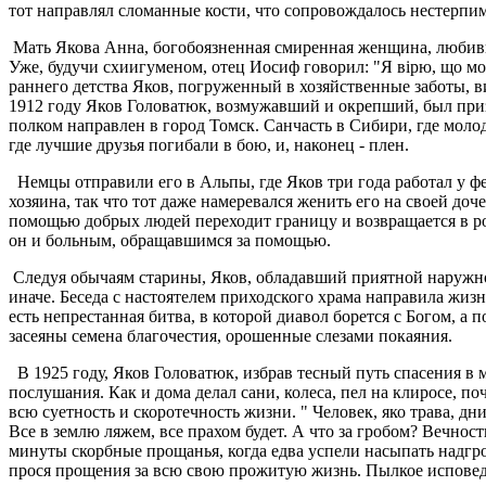
тот направлял сломанные кости, что сопровождалось нестерпи
Мать Якова Анна, богобоязненная смиренная женщина, любивша
Уже, будучи схиигуменом, отец Иосиф говорил: "Я вірю, що моя
раннего детства Яков, погруженный в хозяйственные заботы, ви
1912 году Яков Головатюк, возмужавший и окрепший, был приз
полком направлен в город Томск. Санчасть в Сибири, где моло
где лучшие друзья погибали в бою, и, наконец - плен.
Немцы отправили его в Альпы, где Яков три года работал у ф
хозяина, так что тот даже намеревался женить его на своей доч
помощью добрых людей переходит границу и возвращается в ро
он и больным, обращавшимся за помощью.
Следуя обычаям старины, Яков, обладавший приятной наружнос
иначе. Беседа с настоятелем приходского храма направила жизн
есть непрестанная битва, в которой диавол борется с Богом, а п
засеяны семена благочестия, орошенные слезами покаяния.
В 1925 году, Яков Головатюк, избрав тесный путь спасения в
послушания. Как и дома делал сани, колеса, пел на клиросе, п
всю суетность и скоротечность жизни. " Человек, яко трава, дн
Все в землю ляжем, все прахом будет. А что за гробом? Вечнос
минуты скорбные прощанья, когда едва успели насыпать надгр
прося прощения за всю свою прожитую жизнь. Пылкое исповед