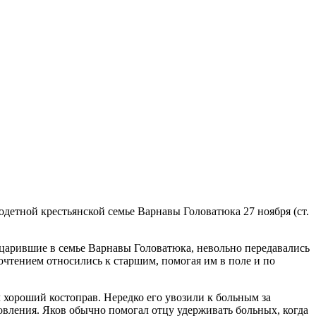
детной крестьянской семье Варнавы Головатюка 27 ноября (ст.
 царившие в семье Варнавы Головатюка, невольно передавались
почтением относились к старшим, помогая им в поле и по
ыл хороший костоправ. Нередко его увозили к больным за
ровления. Яков обычно помогал отцу удерживать больных, когда