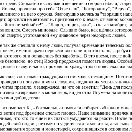
асстреле. Спокойно выслушав извещение о скорой гибели, старе
Иовом, прочитал про себя "Отче наш", "Богородицу", "Верую", 
равленного на него оружия, благодушно молясь за "творящих на
дит, бросился на автомат и, пригибая его к земле, отчаянно воскл
 а його не зачіпайте!". - "Ладно, старик, иди", - сказал комбри
становился. Смерть миновала. Слышно было, как щёлкая затвором
ной смерти, уготованной ему диаволом через недобрых людей.
е так же спешили к нему люди, получая врачевание телесных бол
прочем, именно врачи первыми восстали против старца, требуя 
которого они оставались без заработка. В это время, после во
не безопасно, но отец Иосиф продолжал помогать людям. Особый
видел наяву, и часто, проходя по храму, строго повелевал им вы
к свое, сострадая страждущим и снисходя к немощным. Почти вс
 проводя на послушаниях и с людьми, подвижник молился ночью.
тая правило, я задержался, на что он заметил: "День для послух
а поздно возвращаясь в монастырь, видел отца Игумена на молит
ть свои добродетели.
- вспоминает К., - богомольцы помогали собирать яблоки в мона
 ветви под бременем спелых плодов. Наше внимание привлек не
ая, что кто-то еще и выспаться умудряется на работе. После п
людей свой подвиг, незаметно уединялся для молитвы, а заслыша
овые закрытия храмов и монастырей, сохранившихся в основном л