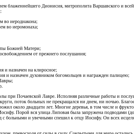
нием блаженнейшего Дионисия, митрополита Варшавского и все
:
м во иеродиакона;
ем во иеромонаха;
опы Божией Матери;
с освобождением от прежнего послушания;
я и назначен на клиросное;
ния и назначен духовником богомольцев и награжден палицею;
Лавры;
р.
ы при Почаевской Лавре. Исполняя различные работы и послуш
округи, поток больных не прекращался ни днем, ни ночью. Благ
жил около двадцати лет. Многие деревья, в том числе и фруктов
сифу. Порой вся улица Липовая была запружена подводами (до1
д с больными и увечными спешил к отцу Иосифу. Он всех исцелял
ухом, превосходя от силы в силу. Сокрытыми для мира остались