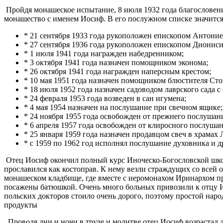
Пройдя монашеское испытание, 8 июля 1932 года благослове
монашество с именем Иосиф. В его послужном списке значится
* 21 сентября 1933 года рукоположен епископом Антоние
* 27 сентября 1936 года рукоположен епископом Диониси
* 1 июля 1941 года награжден набедренником;
* 3 октября 1941 года назначен помощником эконома;
* 26 октября 1941 года награжден наперсным крестом;
* 10 мая 1951 года назначен помощником блюстителя Ст
* 18 июля 1952 года назначен садоводом лаврского сада 
* 24 февраля 1953 года возведен в сан игумена;
* 4 мая 1954 назначен на послушание при свечном ящике;
* 24 ноября 1955 года освобожден от прежнего послушани
* 6 апреля 1957 года освобожден от клиросного послуша
* 25 января 1959 года назначен продавцом свеч в храмах 
* с 1959 по 1962 год исполнял послушание духовника и д
Отец Иосиф окончил полный курс Иноческо-Богословской школ
прославился как костоправ. К нему везли страждущих со всей 
монашеском кладбище, где вместе с иеромонахом Иринархом про
посажены батюшкой. Очень много больных привозили к отцу Ио
польских докторов стоило очень дорого, поэтому простой наро
продукты
Проводя дни и ночи в труде и молитве отец Иосиф возрастал д