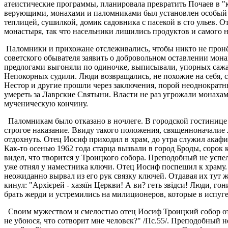
атеистические программы, планировала превратить Почаев в "
верующими, монахами и паломниками был установлен особый ко
теплицей, сушилкой, домик садовника с пасекой в сто ульев.
монастыря, так что насельники лишились продуктов и самого 
Паломники и прихожане отслеживались, чтобы никто не пронёс
советского обывателя заявить о добровольном оставлении монах
предлогами выгоняли по одиночке, выписывали, упорных сажа
Непокорных судили. Люди возвращались, не похожие на себя, 
Нестор и другие прошли через заключения, порой неоднократны
умереть за Лаврские Святыни. Власти не раз угрожали монахам, 
мученическую кончину.
Паломникам было отказано в ночлеге. В городской гостинице 
строгое наказание. Ввиду такого положения, священноначалие
отдохнуть. Отец Иосиф приходил в храм, до утра служил акафис
Как-то осенью 1962 года старца вызвали в город Броды, сорок 
видел, что творится у Троицкого собора. Преподобный не успе
уже отнял у наместника ключи. Отец Иосиф поспешил к храму.
неожиданно вырвал из его рук связку ключей. Отдавая их тут
кинул: "Архієрей - хазяїн Церкви! А ви? геть звідси! Люди,
брать жерди и устремились на милиционеров, которые в испуге
Своим мужеством и смелостью отец Иосиф Троицкий собор отст
не убоюся, что сотворит мне человєк?" /Пс.55/. Преподобный н