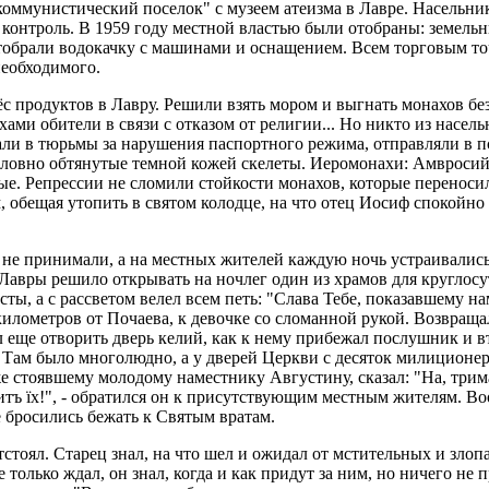
коммунистический поселок" с музеем атеизма в Лавре. Насельни
нтроль. В 1959 году местной властью были отобраны: земельный
 Отобрали водокачку с машинами и оснащением. Всем торговым то
необходимого.
 продуктов в Лавру. Решили взять мором и выгнать монахов бе
ами обители в связи с отказом от религии... Но никто из насел
ли в тюрьмы за нарушения паспортного режима, отправляли в п
словно обтянутые темной кожей скелеты. Иеромонахи: Амвросий
е. Репрессии не сломили стойкости монахов, которые переносил
обещая утопить в святом колодце, на что отец Иосиф спокойно им
не принимали, а на местных жителей каждую ночь устраивались 
 Лавры решило открывать на ночлег один из храмов для кругло
ты, а с рассветом велел всем петь: "Слава Тебе, показавшему н
километров от Почаева, к девочке со сломанной рукой. Возвраща
л еще отворить дверь келий, как к нему прибежал послушник и в
 Там было многолюдно, а у дверей Церкви с десяток милиционер
 же стоявшему молодому наместнику Августину, сказал: "На, три
 гонитъ їх!", - обратился он к присутствующим местным жителя
 бросились бежать к Святым вратам.
оял. Старец знал, на что шел и ожидал от мстительных и злоп
е только ждал, он знал, когда и как придут за ним, но ничего н