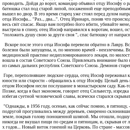
проводить. Дойдя до ворот, командир объявил отцу Иосифу о р
батюшка стал под старой липой, посаженной еще преподобным 
вышел во двор. В это время старец уже стоял перед дулом нап
отца Иосифа... "Раз.., два...". Отец Иринарх, поняв что происхо
весь світ спасає. Якщо вам потрібно його вбити, убивайте мене,
выстрела в спину, отец Иосиф направился к воротам, вошел, о
"положить душу свою за други своя ", спас батюшку от напрас
Вскоре после этого отца Иосифа перевели обратно в Лавру. Вс
болезни были запущены, и, по мнению врачей - неизлечимы. В
медицинской практике недипломированного лекаря, по милости 
вошла в состав Советского Союза. Привлекать внимание было 
из самых дальних республик Советского Союза. Демонов старец 
Горе, переполнявшее людские сердца, отец Иосиф переживал ка
юности или старости - обращались к отцу Иосифу. Целый день
отцом Иосифом несли послушание в монастырском саду. Как-то чи
Позже, когда я был экономом, говорит отец Сильвестр, изредк
избегая суетной человеческой славы, всячески старался скрыва
"Однажды, в 1956 году, осенью, как сейчас помню, в пятницу, 
подругой прогуливались между деревьев, смиренно склонивших
земле, покрыв голову поношенной шляпой. Мы отошли, подшучив
никогда не вкушал пищи по средам и пятницам, и, скрывая от 
х годов... Новый виток гонений на Церковь. По стране - масс