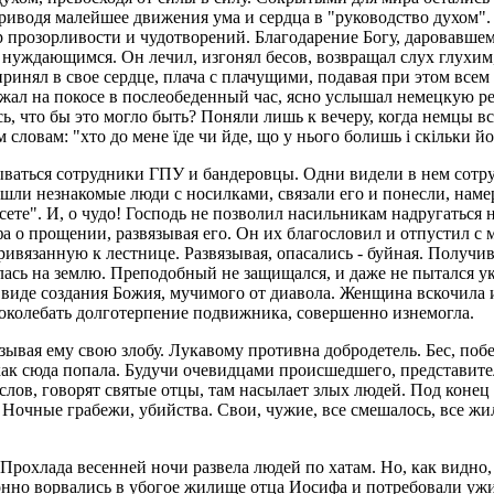
риводя малейшее движения ума и сердца в "руководство духом"
р прозорливости и чудотворений. Благодарение Богу, даровавшем
 нуждающимся. Он лечил, изгонял бесов, возвращал слух глухим
ринял в свое сердце, плача с плачущими, подавая при этом всем 
жал на покосе в послеобеденный час, ясно услышал немецкую реч
, что бы это могло быть? Поняли лишь к вечеру, когда немцы вс
м словам: "хто до мене їде чи йде, що у нього болишь і скільки 
ваться сотрудники ГПУ и бандеровцы. Одни видели в нем сотруд
ишли незнакомые люди с носилками, связали его и понесли, нам
есете". И, о чудо! Господь не позволил насильникам надругаться
фа о прощении, развязывая его. Он их благословил и отпустил с
ривязанную к лестнице. Развязывая, опасались - буйная. Получи
ась на землю. Преподобный не защищался, и даже не пытался укл
 виде создания Божия, мучимого от диавола. Женщина вскочила и
 поколебать долготерпение подвижника, совершенно изнемогла.
зывая ему свою злобу. Лукавому противна добродетель. Бес, п
и как сюда попала. Будучи очевидцами происшедшего, представит
ыслов, говорят святые отцы, там насылает злых людей. Под коне
Ночные грабежи, убийства. Свои, чужие, все смешалось, все жи
охлада весенней ночи развела людей по хатам. Но, как видно, 
но ворвались в убогое жилище отца Иосифа и потребовали ужин