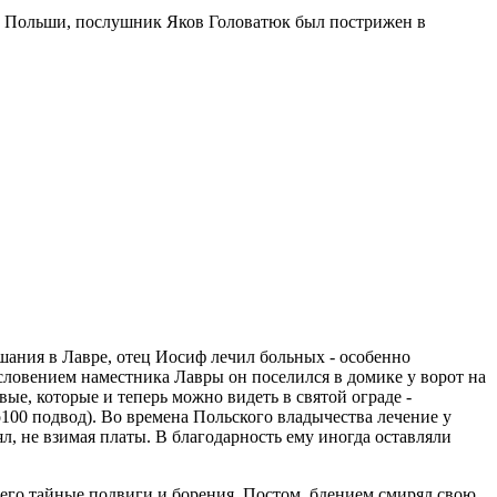
й Польши, послушник Яков Головатюк был пострижен в
ания в Лавре, отец Иосиф лечил больных - особенно
ословением наместника Лавры он поселился в домике у ворот на
ые, которые и теперь можно видеть в святой ограде -
00 подвод). Во времена Польского владычества лечение у
, не взимая платы. В благодарность ему иногда оставляли
 его тайные подвиги и борения. Постом, бдением смирял свою