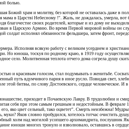
мой болью.
я Божий храм и молитву, без которой не оставалась даже в пол
 мама в Царстві Небесному !". Жаль, не дождалась, умерла, вот
дя благочестие своих родителей, которые и из дому не выходили
ван в Царскую Армию. Во время Первой мировой войны он служи
дой солдат исполнял обязанности фельдшера, затем фронт, перед
ермера. Исполняя всякую работу с великим усердием и христиан
ери. Но юноша, тоскуя по родному краю, в 1919 году осуществляе
дное село. Молитвенная теплота отчего дома согрела душу скит
тью и красивым голосом, стал подумывать о женитьбе. Сосвата
енный путь вдумчивого парня в иное русло. Повидав свет, хлебну
оле этой битвы, по слову Достоевского, сердце человеческое. И в
 монашестве, приходит в Почаевскую Лавру. В трудолюбии и см
очитая себя при этом самым грешным и недостойным. В феврале 1
и его, яко цвет сельный, тако оцветет". Смерть неизбежна! Мудры
ть, муки? Яков словно пробудился, хотелось тотчас очистить душ
обный холм над могилой усопшего архимандрита, послушник Яко
ание юноши многих тронуло и взволновало, оставшись в сердце