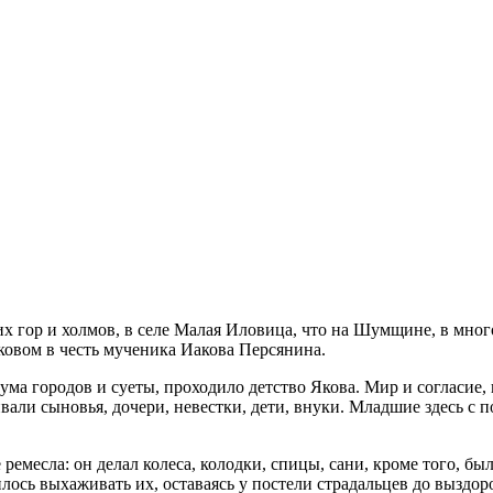
 гор и холмов, в селе Малая Иловица, что на Шумщине, в много
ковом в честь мученика Иакова Персянина.
ма городов и суеты, проходило детство Якова. Мир и согласие,
вали сыновья, дочери, невестки, дети, внуки. Младшие здесь с 
 ремесла: он делал колеса, колодки, спицы, сани, кроме того, б
илось выхаживать их, оставаясь у постели страдальцев до выздо