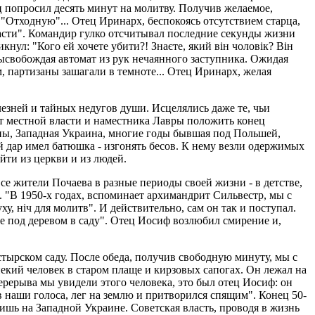
ц попросил десять минут на молитву. Получив желаемое,
"Отходную"... Отец Иринарх, беспокоясь отсутствием старца,
пасти". Командир гулко отсчитывал последние секунды жизни
икнул: "Кого ей хочете убити?! Знаєте, який він чоловік? Він
г, высвобождая автомат из рук нечаянного заступника. Ожидая
, партизаны зашагали в темноте... Отец Иринарх, желая
езней и тайных недугов души. Исцелялись даже те, чьи
от местной власти и наместника Лавры положить конец
йны, Западная Украина, многие годы бывшая под Польшей,
 дар имел батюшка - изгонять бесов. К нему везли одержимых
йти из церкви и из людей.
е жители Почаева в разные периоды своей жизни - в детстве,
 "В 1950-х годах, вспоминает архимандрит Сильвестр, мы с
у, ніч для молитв". И действительно, сам он так и поступал.
ве под деревом в саду". Отец Иосиф возлюбил смирение и,
стырском саду. После обеда, получив свободную минуту, мы с
кий человек в старом плаще и кирзовых сапогах. Он лежал на
ерерыва мы увидели этого человека, это был отец Иосиф: он
в наши голоса, лег на землю и притворился спящим". Конец 50-
ишь на Западной Украине. Советская власть, проводя в жизнь