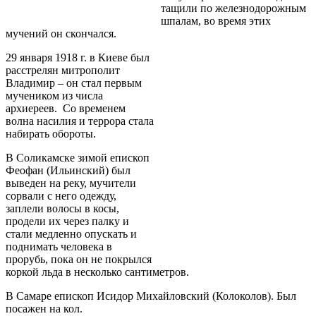
тащили по железнодорожным
шпалам, во время этих
мучений он скончался.
29 января 1918 г. в Киеве был
расстрелян митрополит
Владимир – он стал первым
мучеником из числа
архиереев. Со временем
волна насилия и террора стала
набирать обороты.
В Соликамске зимой епископ
Феофан (Ильинский) был
выведен на реку, мучители
сорвали с него одежду,
заплели волосы в косы,
продели их через палку и
стали медленно опускать и
поднимать человека в
прорубь, пока он не покрылся
коркой льда в несколько сантиметров.
В Самаре епископ Исидор Михайловский (Колоколов). Был
посажен на кол.