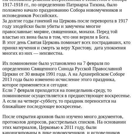
1917-1918 гг., по определению Патриарха Тихона, было
положено начало празднованию Собора новомучеников и
исповедников Российских.
За долгие годы гонений на Церковь после переворота в 1917
году злодейски были убиты и замучены многие
православные: миряне, священники, монахи. Перед той
властью их вина была в том, что они верили в Бога.
В этот день Святая Церковь поминает всех пострадавших, кто
принял мучения и смерть за веру Христову, дата упокоения
многих из них — неизвестна.
Их поминовение было установлено на 7 февраля по
определению Священного Синода Русской Православной
Церкви от 30 января 1991 года. А на Архиерейском Соборе
2013 года было изменено исчисление этого праздника,
которое применяется и сегодня:
Если 7 февраля приходится на понедельник-среду, то
поминовение осуществляется в предшествующее воскресенье.
А если на четверг-субботу, то праздник переносится на
ближайшее последующее воскресенье.
После открытия архивов было изучено много документов,
протоколов допросов, расстрельных списков. На основании
этих материалов, Церковью к 2011 году, были
канонизированы в лике новомучеников и исповедников