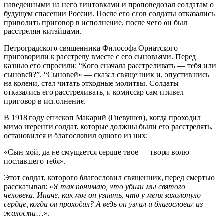
наведенными на него винтовками и проповедовал солдатам о
будущем спасении России. После его слов солдаты отказались
приводить приговор в исполнение, после чего он был
расстрелян китайцами.
Петроградского священника Философа Орнатского
приговорили к расстрелу вместе с его сыновьями. Перед
казнью его спросили: “Кого сначала расстреливать — тебя или
сыновей?”. “Сыновей» — сказал священник и, опустившись
на колени, стал читать отходные молитвы. Солдаты
отказались его расстреливать, и комиссар сам привел
приговор в исполнение.
В 1918 году епископ Макарий (Гневушев), когда проходил
мимо шеренги солдат, которые должны были его расстрелять,
остановился и благословил одного из них:
«Сын мой, да не смущается сердце твое — твори волю
пославшего тебя».
Этот солдат, которого благословил священник, перед смертью
рассказывал: «
Я так понимаю, что убили мы святого
человека. Иначе, как мог он узнать, что у меня захолонуло
сердце, когда он проходил? А ведь он узнал и благословил из
жалости
…».