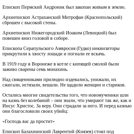
Епископ Пермский Андроник был закопан живым в землю.
Архиепископ Астраханский Митрофан (Краснопольский)
сброшен с высокой стены.
Архиепископ Нижегородский Иоаким (Левицкий) был
повешен вниз головой в соборе.
Епископа Серапульского Амвросия (Гудко) инквизиторы
прикрутили к хвосту лошади и погнали ее вскачь.
В 1919 году в Воронеже в котле с кипящей смолой были
заживо сварены семь монахинь.
Над священниками прилюдно издевались, унижали, их
сжигали, истязали, вешали. Не щадили женщин и стариков.
Остались многие свидетельства того, что новомученики шли
на казнь без колебаний – они знали, что умирают так же, как и
Иисус Христос. За веру. Они страдали за него. И перед казнью
они благословили своих убийц:
«Господь вас да простит»
Епископ Балахнинский Лаврентий (Князев) стоял под