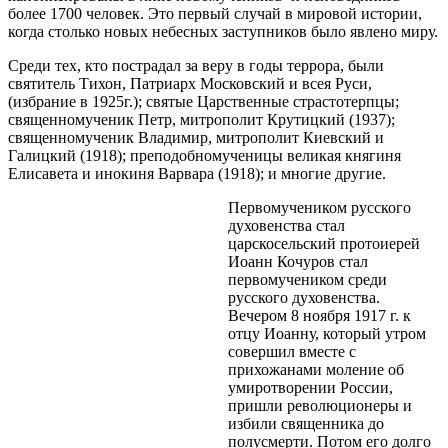
более 1700 человек. Это первый случай в мировой истории,
когда столько новых небесных заступников было явлено миру.
Среди тех, кто пострадал за веру в годы террора, были
святитель Тихон, Патриарх Московский и всея Руси,
(избрание в 1925г.); святые Царственные страстотерпцы;
священномученик Петр, митрополит Крутицкий (1937);
священномученик Владимир, митрополит Киевский и
Галицкий (1918); преподобномученицы великая княгиня
Елисавета и инокиня Варвара (1918); и многие другие.
Первомучеником русского
духовенства стал
царскосельский протоиерей
Иоанн Кочуров стал
первомучеником среди
русского духовенства.
Вечером 8 ноября 1917 г. к
отцу Иоанну, который утром
совершил вместе с
прихожанами моление об
умиротворении России,
пришли революционеры и
избили священника до
полусмерти. Потом его долго