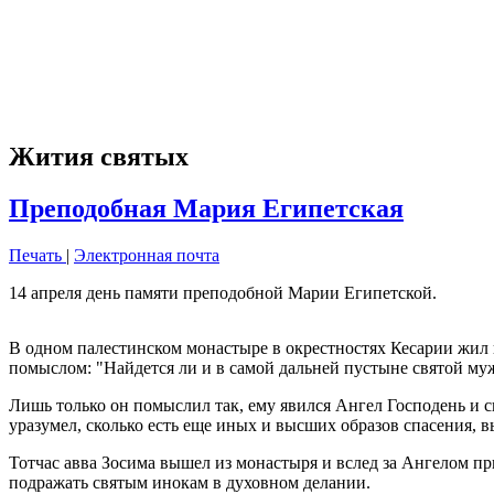
Жития святых
Преподобная Мария Египетская
Печать
|
Электронная почта
14 апреля день памяти преподобной Марии Египетской.
В одном палестинском монастыре в окрестностях Кесарии жил п
помыслом: "Найдется ли и в самой дальней пустыне святой му
Лишь только он помыслил так, ему явился Ангел Господень и ск
уразумел, сколько есть еще иных и высших образов спасения, в
Тотчас авва Зосима вышел из монастыря и вслед за Ангелом пр
подражать святым инокам в духовном делании.