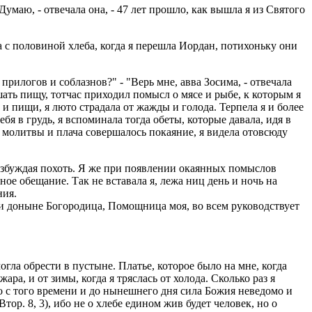
Думаю, - отвечала она, - 47 лет прошло, как вышла я из Святого
а с половиной хлеба, когда я перешла Иордан, потихоньку они
рилогов и соблазнов?" - "Верь мне, авва Зосима, - отвечала
шать пищу, тотчас приходил помысл о мясе и рыбе, к которым я
 и пищи, я люто страдала от жажды и голода. Терпела я и более
я в грудь, я вспоминала тогда обеты, которые давала, идя в
молитвы и плача совершалось покаяние, я видела отовсюду
возбуждая похоть. Я же при появлении окаянных помыслов
ое обещание. Так не вставала я, лежа ниц день и ночь на
ния.
и и доныне Богородица, Помощница моя, во всем руководствует
могла обрести в пустыне. Платье, которое было на мне, когда
ра, и от зимы, когда я тряслась от холода. Сколько раз я
о с того времени и до нынешнего дня сила Божия неведомо и
р. 8, 3), ибо не о хлебе едином жив будет человек, но о