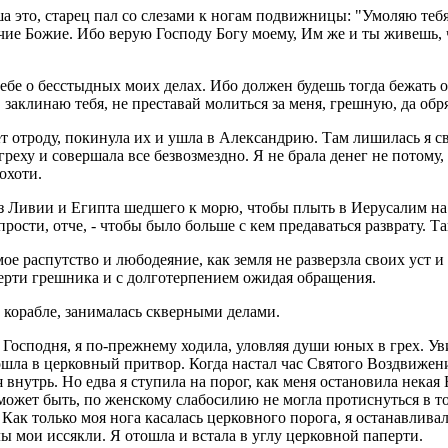
ша это, старец пал со слезами к ногам подвижницы: "Умоляю те
чие Божие. Ибо верую Господу Богу моему, Им же и ты живешь, ч
ебе о бесстыдных моих делах. Ибо должен будешь тогда бежать от 
е, заклинаю тебя, не преставай молиться за меня, грешную, да об
ет отроду, покинула их и ушла в Александрию. Там лишилась я 
реху и совершала все безвозмездно. Я не брала денег не потому,
охоти.
з Ливии и Египта шедшего к морю, чтобы плыть в Иерусалим на
рости, отче, - чтобы было больше с кем предаваться разврату. Так
 мое распутство и любодеяние, как земля не разверзла своих уст
смерти грешника и с долготерпением ожидая обращения.
а корабле, занималась скверными делами.
Господня, я по-прежнему ходила, уловляя души юных в грех. Уви
шла в церковный притвор. Когда настал час Святого Воздвижения
 внутрь. Но едва я ступила на порог, как меня остановила некая 
 может быть, по женскому слабосилию не могла протиснуться в то
. Как только моя нога касалась церковного порога, я останавлива
лы мои иссякли. Я отошла и встала в углу церковной паперти.