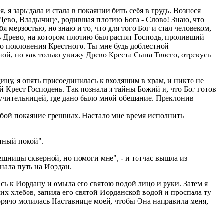
 я зарыдала и стала в покаянии бить себя в грудь. Вознося
 Дево, Владычице, родившая плотию Бога - Слово! Знаю, что
 мерзостью, но знаю и то, что для того Бог и стал человеком,
ть Древо, на котором плотию был распят Господь, проливший
го поклонения Крестного. Ты мне будь доблестной
ой, но как только увижу Древо Креста Сына Твоего, отрекусь
ицу, я опять присоединилась к входящим в храм, и никто не
й Крест Господень. Так познала я тайны Божий и, что Бог готов
ручительницей, где дано было мной обещание. Преклонив
бой покаяние грешных. Настало мне время исполнить
енный покой".
решницы скверной, но помоги мне", - и тотчас вышла из
нала путь на Иордан.
сь к Иордану и омыла его святою водой лицо и руки. Затем я
х хлебов, запила его святой Иорданской водой и проспала ту
 горячо молилась Наставнице моей, чтобы Она направила меня,