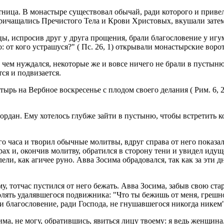
ница. В монастыре существовал обычай, ради которого и привел
ичащались Пречистого Тела и Крови Христовых, вкушали затем 
ы, испросив друг у друга прощения, брали благословение у игу
 от кого устрашуся?" ( Пс. 26, 1) открывали монастырские воро
 чем нуждался, некоторые же и вовсе ничего не брали в пустын
ся и подвизается.
рь на Вербное воскресенье с плодом своего делания ( Рим. 6, 21 
ордан. Ему хотелось глубже зайти в пустыню, чтобы встретить к
о часа и творил обычные молитвы, вдруг справа от него показала
рах и, окончив молитву, обратился в сторону тени и увидел иду
ли, как агичее руно. Авва Зосима обрадовался, так как за эти д
 тотчас пустился от него бежать. Авва Зосима, забыв свою стар
олять удалявшегося подвижника: "Что ты бежишь от меня, грешн
и благословение, ради Господа, не гнушавшегося никогда никем"
има, не могу, обратившись, явиться лицу твоему: я ведь женщин