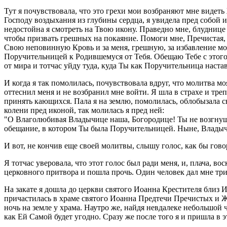
Тут я почувствовала, что это грехи мои возбраняют мне видеть 
Господу воздыхания из глубины сердца, я увидела пред собой 
недостойна я смотреть на Твою икону. Праведно мне, блуднице 
чтобы призвать грешных на покаяние. Помоги мне, Пречистая, 
Свою неповинную Кровь и за меня, грешную, за избавление мое
Поручительницей к Родившемуся от Тебя. Обещаю Тебе с этого 
от мира и тотчас уйду туда, куда Ты как Поручительница наста
И когда я так помолилась, почувствовала вдруг, что молитва 
оттеснил меня и не возбранил мне войти. Я шла в страхе и тре
принять кающихся. Пала я на землю, помолилась, облобызала 
колени пред иконой, так молилась я пред ней:
"О Влаголюбивая Владычице наша, Богородице! Ты не возгнуш
обещание, в котором Ты была Поручительницей. Ныне, Владычи
И вот, не кончив еще своей молитвы, слышу голос, как бы гов
Я тотчас уверовала, что этот голос был ради меня, и, плача, в
церковного притвора и пошла прочь. Один человек дал мне три 
На закате я дошла до церкви святого Иоанна Крестителя близ И
причастилась в храме святого Иоанна Предтечи Пречистых и Ж
ночь на земле у храма. Наутро же, найдя невдалеке небольшой 
как Ей Самой будет угодно. Сразу же после того я и пришла в 