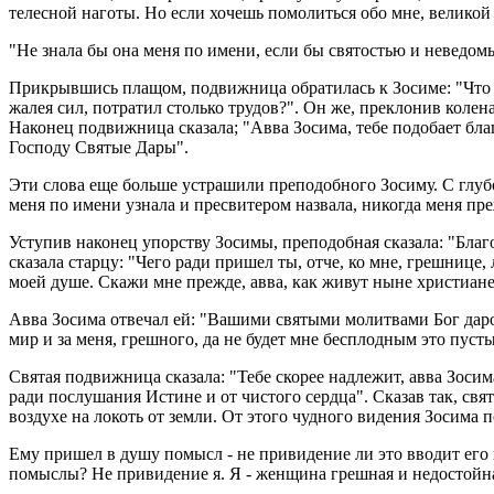
телесной наготы. Но если хочешь помолиться обо мне, великой
"Не знала бы она меня по имени, если бы святостью и неведом
Прикрывшись плащом, подвижница обратилась к Зосиме: "Что в
жалея сил, потратил столько трудов?". Он же, преклонив колен
Наконец подвижница сказала; "Авва Зосима, тебе подобает бла
Господу Святые Дары".
Эти слова еще больше устрашили преподобного Зосиму. С глубо
меня по имени узнала и пресвитером назвала, никогда меня пре
Уступив наконец упорству Зосимы, преподобная сказала: "Благ
сказала старцу: "Чего ради пришел ты, отче, ко мне, грешнице
моей душе. Скажи мне прежде, авва, как живут ныне христиане
Авва Зосима отвечал ей: "Вашими святыми молитвами Бог даров
мир и за меня, грешного, да не будет мне бесплодным это пуст
Святая подвижница сказала: "Тебе скорее надлежит, авва Зосим
ради послушания Истине и от чистого сердца". Сказав так, свят
воздухе на локоть от земли. От этого чудного видения Зосима 
Ему пришел в душу помысл - не привидение ли это вводит его 
помыслы? Не привидение я. Я - женщина грешная и недостойна