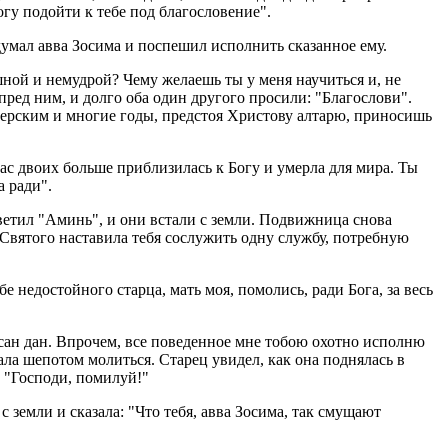
гу подойти к тебе под благословение".
думал авва Зосима и поспешил исполнить сказанное ему.
ной и немудрой? Чему желаешь ты у меня научиться и, не
 пред ним, и долго оба один другого просили: "Благослови".
итерским и многие годы, предстоя Христову алтарю, приносишь
ас двоих больше приблизилась к Богу и умерла для мира. Ты
а ради".
ветил "Аминь", и они встали с земли. Подвижница снова
 Святого наставила тебя сослужить одну службу, потребную
недостойного старца, мать моя, помолись, ради Бога, за весь
и сан дан. Впрочем, все поведенное мне тобою охотно исполню
чала шепотом молиться. Старец увидел, как она поднялась в
е "Господи, помилуй!"
земли и сказала: "Что тебя, авва Зосима, так смущают