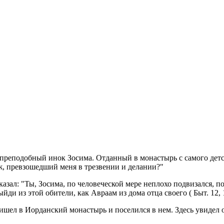
реподобный инок Зосима. Отданный в монастырь с самого детств
ж, превзошедший меня в трезвении и делании?"
азал: "Ты, Зосима, по человеческой мере неплохо подвизался, по 
ыйди из этой обители, как Авраам из дома отца своего ( Быт. 12
ишел в Иорданский монастырь и поселился в нем. Здесь увидел 