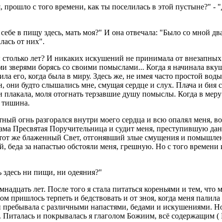
 прошло с того времени, как ты поселилась в этой пустыне?" - "
ебе в пищу здесь, мать моя?" И она отвечала: "Было со мной дв
лась от них".
 столько лет? И никаких искушений не принимала от внезапных п
ыми зверями борясь со своими помыслами... Когда я начинала вку
ла его, когда была в миру. Здесь же, не имея часто простой воды
они будто слышались мне, смущая сердце и слух. Плача и бия себ
плакала, моля отогнать терзавшие душу помыслы. Когда в меру 
я тишина.
тный огнь разгорался внутри моего сердца и всю опалял меня, 
Сама Пресвятая Поручительница и судит меня, преступившую данн
л тот же блаженный Свет, отгонявший злые смущения и помышле
ой, беда за напастью обстояли меня, грешную. Но с того времен
 здесь ни пищи, ни одеяния?"
мнадцать лет. После того я стала питаться кореньями и тем, что 
 пришлось терпеть и бедствовать и от зноя, когда меня палила жа
ии пребывала с различными напастями, бедами и искушениями. Н
италась и покрывалась я глаголом Божиим, всё содержащим ( Вто