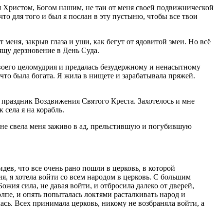
бя Христом, Богом нашим, не таи от меня своей подвижнической
то для того и был я послан в эту пустыню, чтобы все твои
меня, закрыв глаза и уши, как бегут от ядовитой змеи. Но всё
рящу дерзновение в День Суда.
своего целомудрия и предалась безудержному и ненасытному
 что была богата. Я жила в нищете и зарабатывала пряжей.
 праздник Воздвижения Святого Креста. Захотелось и мне
 села я на корабль.
 и не свела меня заживо в ад, прельстившую и погубившую
дев, что все очень рано пошли в церковь, в которой
, я хотела войти со всем народом в церковь. С большим
Божия сила, не давая войти, и отбросила далеко от дверей,
лпе, и опять попыталась локтями расталкивать народ и
лась. Всех принимала церковь, никому не возбраняла войти, а