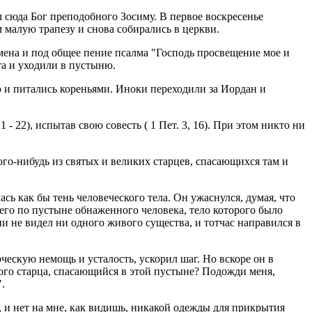
 сюда Бог преподобного Зосиму. В первое воскресенье
малую трапезу и снова собирались в церкви.
мена и под общее пение псалма "Господь просвещение мое и
та и уходили в пустыню.
ю и питались кореньями. Иноки переходили за Иордан и
- 22), испытав свою совесть ( 1 Пет. 3, 16). При этом никто ни
ого-нибудь из святых и великих старцев, спасающихся там и
сь как бы тень человеческого тела. Он ужаснулся, думая, что
щего по пустыне обнаженного человека, тело которого было
ни не видел ни одного живого существа, и тотчас направился в
ческую немощь и усталость, ускорил шаг. Но вскоре он в
ого старца, спасающийся в этой пустыне? Подожди меня,
.
а, и нет на мне, как видишь, никакой одежды для прикрытия