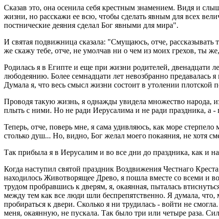
Сказав это, она осенила себя крестным знамением. Видя и слы
жизни, но расскажи ее всю, чтобы сделать явным для всех вели
постнические деяния сделал Бог явными для мира".
И святая подвижница сказала: "Смущаюсь, отче, рассказывать т
же скажу тебе, отче, не умолчав ни о чем из моих грехов, ты ж
Родилась я в Египте и еще при жизни родителей, двенадцати л
любодеянию. Более семнадцати лет невозбранно предавалась я г
Думала я, что весь смысл жизни состоит в утолении плотской п
Проводя такую жизнь, я однажды увидела множество народа, и
плыть с ними. Но не ради Иерусалима и не ради праздника, а - п
Теперь, отче, поверь мне, я сама удивляюсь, как море стерпело
столько душ... Но, видно, Бог желал моего покаяния, не хотя 
Так прибыла я в Иерусалим и во все дни до праздника, как и н
Когда наступил святой праздник Воздвижения Честнаго Креста 
находилось Животворящее Древо, я пошла вместе со всеми и во
трудом пробравшись к дверям, я, окаянная, пыталась втиснуться
между тем как все люди шли беспрепятственно. Я думала, что,
пробираться к двери. Сколько я ни трудилась - войти не смогла
меня, окаянную, не пускала. Так было три или четыре раза. Си