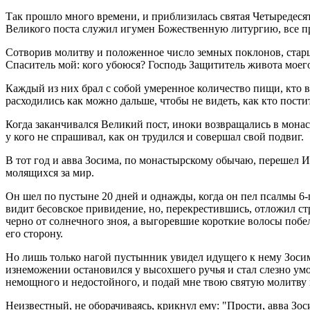
Так прошло много времени, и приблизилась святая Четыредесят
Великого поста служил игумен Божественную литургию, все пр
Сотворив молитву и положенное число земных поклонов, старц
Спаситель мой: кого убоюся? Господь Защититель живота моего:
Каждый из них брал с собой умеренное количество пищи, кто в
расходились как можно дальше, чтобы не видеть, как кто постит
Когда заканчивался Великий пост, иноки возвращались в монасты
у кого не спрашивал, как он трудился и совершал свой подвиг.
В тот год и авва Зосима, по монастырскому обычаю, перешел И
молящихся за мир.
Он шел по пустыне 20 дней и однажды, когда он пел псалмы 6-г
видит бесовское привидение, но, перекрестившись, отложил ст
черно от солнечного зноя, а выгоревшие короткие волосы побеле
его сторону.
Но лишь только нагой пустынник увидел идущего к нему Зосиму,
изнеможении остановился у высохшего ручья и стал слезно ум
немощного и недостойного, и подай мне твою святую молитву 
Неизвестный, не оборачиваясь, крикнул ему: "Прости, авва Зос