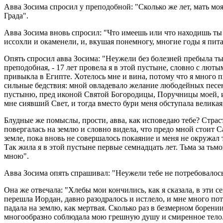
Авва Зосима спросил у преподобной: "Сколько же лет, мать моя,
Града".
Авва Зосима вновь спросил: "Что имеешь или что находишь ты с
иссохли и окаменели, и, вкушая понемногу, многие годы я пита
Опять спросил авва Зосима: "Неужели без болезней пребыла ты
преподобная, - 17 лет провела я в этой пустыне, словно с лют
привыкла в Египте. Хотелось мне и вина, потому что я много пи
сильные бедствия: мной овладевало желание любодейных песен, 
пустыню, пред иконой Святой Богородицы, Поручницы моей, и 
мне сиявший Свет, и тогда вместо бури меня обступала велика
Блудные же помыслы, прости, авва, как исповедаю тебе? Страс
повергалась на землю и словно видела, что предо мной стоит 
земле, пока вновь не совершалось покаяние и меня не окружа
Так жила я в этой пустыне первые семнадцать лет. Тьма за тьм
мною".
Авва Зосима опять спрашивал: "Неужели тебе не потребовалось
Она же отвечала: "Хлебы мои кончились, как я сказала, в эти се
перешла Иордан, давно разодралось и истлело, и мне много потом
падала на землю, как мертвая. Сколько раз в безмерном борен
многообразно соблюдала мою грешную душу и смиренное тело. П