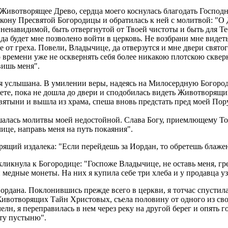
Животворящее Древо, сердца моего коснулась благодать Господня,
икону Пресвятой Богородицы и обратилась к ней с молитвой: "О
ненавидимой, быть отвергнутой от Твоей чистоты и быть для Тебя
да будет мне позволено войти в церковь. Не возбрани мне виде
 от греха. Повели, Владычице, да отверзутся и мне двери свято
времени уже не осквернять себя более никакою плотскою скверн
вишь меня".
моя услышана. В умилении веры, надеясь на Милосердную Богород
пете, пока не дошла до двери и сподобилась видеть Животворящи
святыни и вышла из храма, спеша вновь предстать пред моей По
алась молитвы моей недостойной. Слава Богу, приемлющему То
це, направь меня на путь покаяния".
орящий издалека: "Если перейдешь за Иордан, то обретешь блаж
оскликнула к Богородице: "Госпоже Владычице, не оставь меня, г
медные монеты. На них я купила себе три хлеба и у продавца уз
ордана. Поклонившись прежде всего в церкви, я тотчас спустила
ивотворящих Тайн Христовых, съела половину от одного из свои
челн, я переправилась в нем через реку на другой берег и опять
эту пустыню".