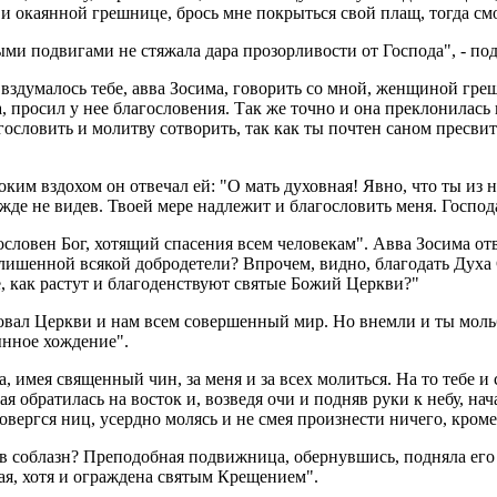
 и окаянной грешнице, брось мне покрыться свой плащ, тогда смо
ыми подвигами не стяжала дара прозорливости от Господа", - по
здумалось тебе, авва Зосима, говорить со мной, женщиной греш
а, просил у нее благословения. Так же точно и она преклонилась
гословить и молитву сотворить, так как ты почтен саном пресв
ким вздохом он отвечал ей: "О мать духовная! Явно, что ты из н
жде не видев. Твоей мере надлежит и благословить меня. Господ
ословен Бог, хотящий спасения всем человекам". Авва Зосима от
, лишенной всякой добродетели? Впрочем, видно, благодать Духа
, как растут и благоденствуют святые Божий Церкви?"
ал Церкви и нам всем совершенный мир. Но внемли и ты мольбе 
ынное хождение".
а, имея священный чин, за меня и за всех молиться. На то тебе 
ая обратилась на восток и, возведя очи и подняв руки к небу, на
повергся ниц, усердно молясь и не смея произнести ничего, кром
в соблазн? Преподобная подвижница, обернувшись, подняла его с 
я, хотя и ограждена святым Крещением".