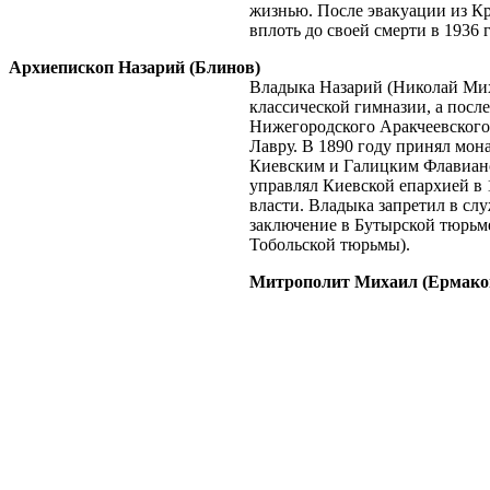
жизнью. После эвакуации из Кр
вплоть до своей смерти в 1936
Архиепископ Назарий (Блинов)
Владыка Назарий (Николай Миха
классической гимназии, а посл
Нижегородского Аракчеевского
Лавру. В 1890 году принял мо
Киевским и Галицким Флавиано
управлял Киевской епархией в
власти. Владыка запретил в сл
заключение в Бутырской тюрьме.
Тобольской тюрьмы).
Митрополит Михаил (Ермако