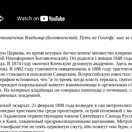
нномученик Владимир (Богоявленский). Путь на Голгофу: шаг за 
ю Церковь, во время которых бесчисленное множество клириков
й Никифорович Богоявленский). Он родился 1 января 1848 года
ах. В 1874 году окончил Киевскую духовную академию. Здесь ж
ов). В 1882 году становится священником, в 1886 году трагичес
 он становится епископом Самарским. Всероссийскую известност
им вспоминал, что "в то время, когда власть терялась, святит
чрежден епархиальный комитет взаимопомощи и организован сб
х. На холерных кладбищах он совершал панихиды о почивших, с
ваченных эпидемией.
инский экзархат. 21 февраля 1898 года возведен в сан митрополи
оведью христианства среди пролетариев, острой полемикой с ма
м и Ладожским первенствующим членом Святейшего Синода Русс
ен в Киев, охваченный предреволюционными шатаниями. Митроп
кефалистов не сеять церковную смуту, ибо пожнут они бурю, и 
оставался непреклонен.