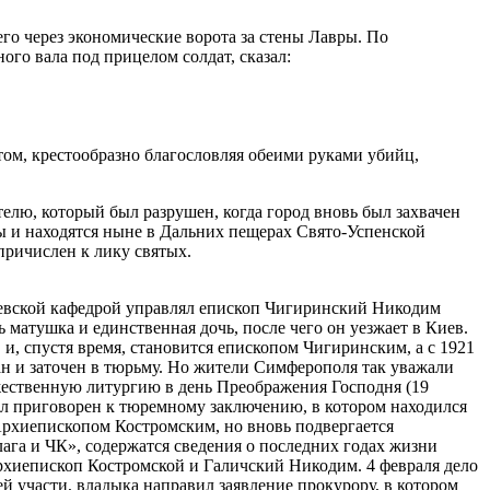
го через экономические ворота за стены Лавры. По
ого вала под прицелом солдат, сказал:
том, крестообразно благословляя обеими руками убийц,
елю, который был разрушен, когда город вновь был захвачен
 и находятся ныне в Дальних пещерах Свято-Успенской
ричислен к лику святых.
Киевской кафедрой управлял епископ Чигиринский Никодим
 матушка и единственная дочь, после чего он уезжает в Киев.
, спустя время, становится епископом Чигиринским, а с 1921
н и заточен в тюрьму. Но жители Симферополя так уважали
жественную литургию в день Преображения Господня (19
был приговорен к тюремному заключению, в котором находился
Архиепископом Костромским, но вновь подвергается
ага и ЧК», содержатся сведения о последних годах жизни
рхиепископ Костромской и Галичский Никодим. 4 февраля дело
 участи, владыка направил заявление прокурору, в котором