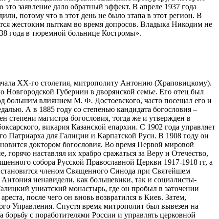
 это заявление дало обратный эффект. В апреле 1937 года
ли, потому что в этот день не было этапа в этот регион. В
ается жестоким пыткам во время допросов. Владыка Никодим не
938 года в тюремной больнице Костромы».
начала XX-го столетия, митрополиту Антонию (Храповицкому).
о Новгородской Губернии в дворянской семье. Его отец был
д большим влиянием М. Ф. Достоевского, часто посещал его и
далью. А в 1885 году со степенью кандидата богословия –
н степени магистра богословия, тогда же и утвержден в
ксарского, викария Казанской епархии. С 1902 года управляет
о Патриарха для Галиции и Карпатской Руси. В 1908 году он
тановится доктором богословия. Во время Первой мировой
, горячо наставлял их храбро сражаться за Веру и Отечество,
щенного собора Русской Православной Церкви 1917-1918 гг, а
, становится членом Священного Синода при Святейшем
Антония ненавидели, как большевики, так и социалисты-
алицкий униатский монастырь, где он пробыл в заточении
еста, после чего он вновь возвратился в Киев. Затем,
ного Управления. Спустя время митрополит был вывезен на
а борьбу с поработителями России и управлять церковной