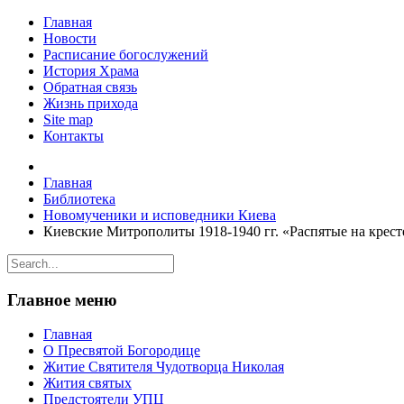
Главная
Новости
Расписание богослужений
История Храма
Обратная связь
Жизнь прихода
Site map
Контакты
Главная
Библиотека
Новомученики и исповедники Киева
Киевские Митрополиты 1918-1940 гг. «Распятые на крест
Главное меню
Главная
О Пресвятой Богородице
Житие Святителя Чудотворца Николая
Жития святых
Предстоятели УПЦ