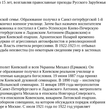
15 лет, возглавляя православные приходы Русского Зарубежья
ской семье. Образование получил в Санкт-петербургской 1-й
окончил военное училище. Затем был назначен воспитателем
олковника и поступил в Свято-Успенскую Киево-Печерскую
Петербургским и Ладожским Антонием (Вадковским) и
ария Киевской епархии. Архиепископ Назарий временно
Церкви от агрессивных автокефалистов и революционной
. Власть ответила репрессиями. В 1922-1923 гг. отбывал
удьба неизвестна (по некоторым сведениям умер в застенках
полит Киевский и всея Украины Михаил (Ермаков). Он
ое образование получил в Киевском реальном училище и
тепенью кандидата богословия. 19 июня 1887 года принял
ем Киевской духовной семинарии. В 1890 году – инспектор
р Волынской семинарии. 31 января 1899 года митрополитом
Санкт-Петербургского и Ладожского Антония, митрополита
архимандрита Михаила в епископа Новгород-Северского,
вится епископом Ковенским, викарием Литовской епархии.
соборном совещании, на котором обсуждался порядок избрания
ре в Москве. С июля 1921 года по 1922 год управляет