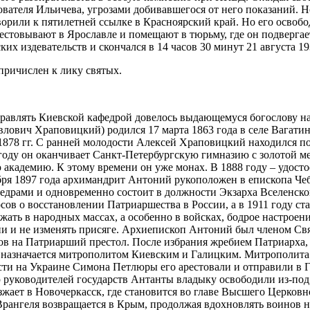
вателя Ильичева, угрозами добивавшегося от него показаний. Но
рили к пятилетней ссылке в Красноярский край. Но его освободи
арестовывают в Ярославле и помещают в тюрьму, где он подверг
их издевательств и скончался в 14 часов 30 минут 21 августа 1
ричислен к лику святых.
управлять Киевской кафедрой довелось выдающемуся богослову 
ович Храповицкий) родился 17 марта 1863 года в селе Вагатин
1878 гг. С ранней молодости Алексей Храповицкий находился по
 году он оканчивает Санкт-Петербургскую гимназию с золотой ме
академию. К этому времени он уже монах. В 1888 году – удостое
ря 1897 года архимандрит Антоний рукоположен в епископа Чебо
драми и одновременно состоит в должности Экзарха Вселенског
сов о восстановлении Патриаршества в России, а в 1911 году с
ать в народных массах, а особенно в войсках, бодрое настроение
и и не изменять присяге. Архиепископ Антоний был членом Свя
тов на Патриарший престол. После избрания жребием Патриарха
у назначается митрополитом Киевским и Галицким. Митрополита 
ти на Украине Симона Петлюры его арестовали и отправили в Г
 руководителей государств Антанты владыку освободили из-под ар
езжает в Новочеркасск, где становится во главе Высшего Церков
Врангеля возвращается в Крым, продолжая вдохновлять воинов н