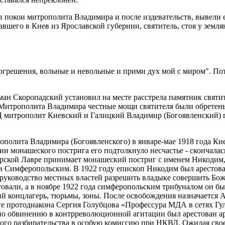
 покои митрополита Владимира и после издевательств, вывели е
вшего в Киев из Ярославской губернии, святитель, стоя у землян
 согрешения, вольные и невольные и прими дух мой с миром". По
ан Скоропадский установил на месте расстрела памятник святит
Митрополита Владимира честные мощи святителя были обретены
 митрополит Киевский и Галицкий Владимир (Богоявленский) п
рополита Владимира (Богоявленского) в январе-мае 1918 года 
и монашеского пострига его подтолкнуло несчастье - скончалась
ской Лавре принимает монашеский постриг с именем Никодим, и
и Симферопольским. В 1922 году епископ Никодим был арестова
 руководство местных властей разрешить владыке совершить Бо
естовали, а в ноябре 1922 года симферопольским трибуналом он 
й концлагерь, тюрьмы, зоны. После освобождения назначается 
е протодиакона Сергия Голубцова «Профессура МДА в сетях Гул
 по обвинению в контрреволюционной агитации был арестован а
ого разбирательства в особую комиссию при НКВД. Ожидая своей