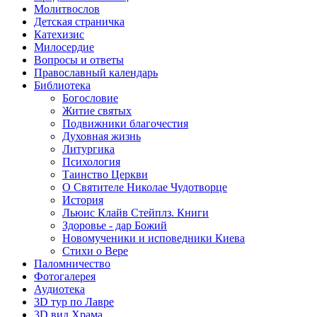
Молитвослов
Детская страничка
Катехизис
Милосердие
Вопросы и ответы
Православный календарь
Библиотека
Богословие
Житие святых
Подвижники благочестия
Духовная жизнь
Литургика
Психология
Таинство Церкви
О Святителе Николае Чудотворце
История
Льюис Клайв Стейплз. Книги
Здоровье - дар Божий
Новомученики и исповедники Киева
Стихи о Вере
Паломничество
Фотогалерея
Аудиотека
3D тур по Лавре
3D вид Храма