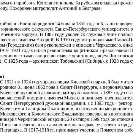
ыма он прибыл в Константинополь. За рубежом владыка прожил 
 году. Похоронен митрополит Антоний в Белграде.
йлович Блинов) родился 24 января 1852 года в Казани в дворян
е юридического факультета Санкт-Петербургского университета 
 военного корпуса. В 1887 году уволен со службы в чине подп
нашество с именем Назарий. В 1910 году митрополитами Санкт-
м (Городецким) был рукоположен в епископа Черкасского, вик
 1919–1921 годах и был ревностным защитником Православной 
ужении всех самозванцев во главе с христопродавцем Липкивским
 С 1925 года – архиепископ Тобольский (Сибирь), с 1928 года с
в)
С 1921 по 1924 год управляющим Киевской епархией был митро
родился 31 июня 1862 года в Санкт-Петербурге, а первоначальн
Киевской духовной академии, которую окончил в 1887 году со с
монашеский постриг с именем Михаил и назначен преподавател
Санкт-Петербургской духовной академии, а с 1893 года – ректо
Киевским и Галицким Иоанникием, в сослужении митрополита 
Московского и Коломенского Владимира совершена хиротония 
викария Черниговской епархии. 20 октября 1899 года он стано
После возведения в сан архиепископа владыка участвует в пред
Патриарха. В 1917-1918 гг. принимает участие в Поместном собо