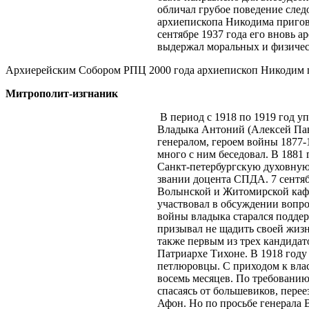
обличал грубое поведение следо
архиепископа Никодима пригово
сентябре 1937 года его вновь 
выдержал моральных и физическ
Архиерейским Собором РПЦ 2000 года архиепископ Никодим п
Митрополит-изгнаник
В период с 1918 по 1919 год 
Владыка Антоний (Алексей Павл
генералом, героем войны 1877-
много с ним беседовал. В 1881
Санкт-петербургскую духовную 
звании доцента СПДА. 7 сентяб
Волынской и Житомирской кафе
участвовал в обсуждении вопро
войны владыка старался поддерж
призывал не щадить своей жизн
также первым из трех кандида
Патриархе Тихоне. В 1918 год
петлюровцы. С приходом к влас
восемь месяцев. По требованию
спасаясь от большевиков, пере
Афон. Но по просьбе генерала 