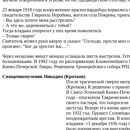
25 января 1918 года вооруженные красногвардейцы ворвались в
свидетельству Гавриила Неробова, жителя села Покрова, приеха
– Вы здесь хотите меня расстрелять?
– А что же, церемониться с тобой?
Тогда владыка попросил у них время помолиться.
– Только скорее!
Святитель возвел руки кверху и сказал: "Господи, прости мои
произнес: "Бог да простит вас…".
Через несколько минут монахи услышали шесть выстрелов. Гетм
большевиками. В 1992 году по распоряжению Блаженнейшего 
Киево-Печерской Лавры. Решением Архиерейского собора РПЦ
Священномученик Никодим (Кротков)
После трагической смерти мит
(Кротков). К решению о приняти
В Свято-Успенской Киево-Печер
года - епископом Таврическим 
своего пастыря, что попросили
августа). Вскоре его вновь ар
по 1932 год. Прошел Соловецки
неоднократным арестам. В книг
владыки: «3 декабря 1936 года
было направлено для внесудебн