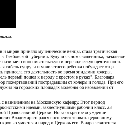
шагом.
 и мирян приняло мученические венцы, стала трагическая
 в Тамбовской губернии. Будучи сыном священника, начальное
е начинает свою писательскую и переводческую деятельность
кая гибель супруги и малолетнего ребенка побуждает отца
ь принесла его деятельность во время эпидемии холеры,
ель первый пошел к народу с крестом в руках". Благодаря
ор пожертвований пострадавшим от холеры и голода. При его
лужил на городских площадях молебны об избавлении от
та с назначением на Московскую кафедру. Этот период
рксистскими идеями, захлестнувшими рабочий класс. 23
кой Православной Церкви. Но за открытое осуждение
олит Владимир старался воспрепятствовать церковному
кровью умоется и народ и Церковь его. В адрес святителя