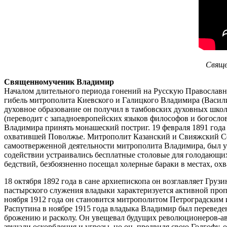
Свяще
Священномученик Владимир
Началом длительного периода гонений на Русскую Православну
гибель митрополита Киевского и Галицкого Владимира (Васили
духовное образование он получил в тамбовских духовных школ
(переводит с западноевропейских языков философов и богослов
Владимира принять монашеский постриг. 19 февраля 1891 года
охватившей Поволжье. Митрополит Казанский и Свияжский Сераф
самоотверженной деятельности митрополита Владимира, был у
содействии устраивались бесплатные столовые для голодающи
бедствий, безбоязненно посещал холерные бараки в местах, ох
18 октября 1892 года в сане архиепископа он возглавляет Груз
пастырского служения владыки характеризуется активной проп
ноября 1912 года он становится митрополитом Петроградски
Распутина в ноябре 1915 года владыка Владимир был перевед
брожению и расколу. Он увещевал будущих революционеров-авто
звучали оскорбления и угрозы, но он, предвидя свою Голгофу, 