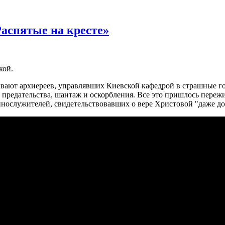
Распятые на кресте»
кой.
ывают архиереев, управлявших Киевской кафедрой в страшные го
, предательства, шантаж и оскорбления. Все это пришлось пер
ослужителей, свидетельствовавших о вере Христовой "даже до с