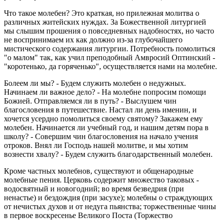
Что такое молебен? Это краткая, но прилежная молитва о
различных житейских нуждах. За Божественной литургией
мы слышим прошения о повседневных надобностях, но часто
не воспринимаем их как должно из-за глубочайшего
мистического содержания литургии. Потребность помолиться
"о малом" так, как учил преподобный Амвросий Оптинский -
"коротенько, да горяченько", осуществляется нами на молебне.
Болеем ли мы? - Будем служить молебен о недужных.
Начинаем ли важное дело? - На молебне попросим помощи
Божией. Отправляемся ли в путь? - Выслушем чин
благословения в путешествие. Настал ли день именин, и
хочется усердно помолиться своему святому? Закажем ему
молебен. Начинается ли учебный год, и нашим детям пора в
школу? - Совершим чин благословения на начало учения
отроков. Внял ли Господь нашей молитве, и мы хотим
вознести хвалу? - Будем служить благодарственный молебен.
Кроме частных молебнов, существуют и общенародные
молебные пения. Церковь содержит множество таковых -
водосвятный и новогодний; во время безведрия (при
ненастье) и бездождия (при засухе); молебны о страждующих
от нечистых духов и от недуга пьянства; торжественные чины
в первое воскресенье Великого Поста (Торжество