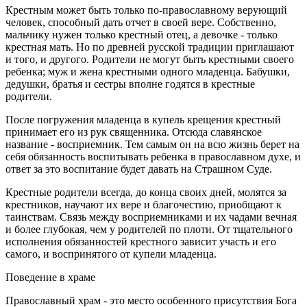
Крестным может быть только по-православному верующий
человек, способный дать отчет в своей вере. Собственно,
мальчику нужен только крестный отец, а девочке - только
крестная мать. Но по древней русской традиции приглашают
и того, и другого. Родители не могут быть крестными своего
ребенка; муж и жена крестными одного младенца. Бабушки,
дедушки, братья и сестры вполне годятся в крестные
родители.
После погружения младенца в купель крещения крестный
принимает его из рук священника. Отсюда славянское
название - восприемник. Тем самым он на всю жизнь берет на
себя обязанность воспитывать ребенка в православном духе, и
ответ за это воспитание будет давать на Страшном Суде.
Крестные родители всегда, до конца своих дней, молятся за
крестников, научают их вере и благочестию, приобщают к
таинствам. Связь между восприемниками и их чадами вечная
и более глубокая, чем у родителей по плоти. От тщательного
исполнения обязанностей крестного зависит участь и его
самого, и воспринятого от купели младенца.
Поведение в храме
Православный храм - это место особенного присутствия Бога