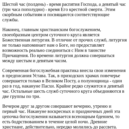
Шестой час (полдень) - время распятия Господа, а девятый час
(три часа пополудни) - время Его крестной смерти. Этим
скорбным событиям и посвящаются соответствующие
службы.
Наконец, главным христианским богослужением,
своеобразным центром суточного круга является
Божественная литургия. В отличие от прочих служб, литургия
не только напоминает нам о Боге, но предоставляет
возможность реально соединиться с Ним в таинстве
Причащения. По времени литургия должна совершаться
между шестым и девятым часом.
Современная богослужебная практика внесла свои изменения
в предписания Устава. Так, в приходских храмах повечерье
совершается только в Великом Посту, а полунощница - один
раз в год, накануне Пасхи. Крайне редко служится и девятый
час. Остальные шесть служб суточного круга объединяются в
две группы по три.
Вечером друг за другом совершают вечерню, утреню и
первый час. Накануне воскресных и праздничных дней эта
цепочка богослужения называется всенощным бдением, то
есть бодрствованием в течение целой ночи. Древние
христиане, действительно, нередко молились до рассвета.