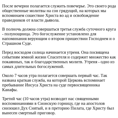
После вечерни полагается служить повечерье. Это своего рода
общественные молитвы на сон грядущий, на которых мы
вспоминаем сошествие Христа во ад и освобождение
праведников от власти дьявола.
В полночь должна совершаться третья служба суточного круга
- полунощница. Это богослужение установлено для
напоминания верующим о втором пришествии Господнем и о
Страшном Суде.
Перед восходом солнца начинается утреня. Она посвящена
событиям земной жизни Спасителя и содержит множество как
покаянных, так и благодарственных молитв. Утреня - одно из
самых длительных богослужений.
Около 7 часов утра полагается совершать первый час. Так
названа краткая служба, на которой Церковь вспоминает
пребывание Иисуса Христа на суде первосвященника
Каиафы.
Третий час (10 часов утра) возводит нас священными
воспоминаниями в Сионскую горницу, где на апостолов
снизошел Дух Снятый, и в преторию Пилата, где Христу был
вынесен смертный приговор.