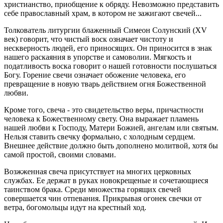
христианство, приобщение к обряду. Невозможно представить
себе православный храм, в котором не зажигают свечей...
Толкователь литургии блаженный Симеон Солунский (XV
век) говорит, что чистый воск означает чистоту и
нескверность людей, его приносящих. Он приносится в знак
нашего раскаяния в упорстве и самоволии. Мягкость и
податливость воска говорит о нашей готовности послушаться
Богу. Горение свечи означает обожение человека, его
превращение в новую тварь действием огня Божественной
любви.
Кроме того, свеча - это свидетельство веры, причастности
человека к Божественному свету. Она выражает пламень
нашей любви к Господу, Матери Божией, ангелам или святым.
Нельзя ставить свечку формально, с холодным сердцем.
Внешнее действие должно быть дополнено молитвой, хотя бы
самой простой, своими словами.
Возжженная свеча присутствует на многих церковных
службах. Ее держат в руках новокрещеные и сочетающиеся
таинством брака. Среди множества горящих свечей
совершается чин отпевания. Прикрывая огонек свечки от
ветра, богомольцы идут на крестный ход.