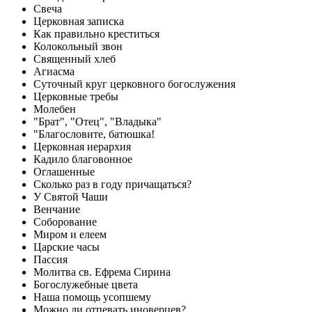
Свеча
Церковная записка
Как правильно креститься
Колокольный звон
Священный хлеб
Агиасма
Суточный круг церковного богослужения
Церковные требы
Молебен
"Брат", "Отец", "Владыка"
"Благословите, батюшка!
Церковная иерархия
Кадило благовонное
Оглашенные
Сколько раз в году причащаться?
У Святой Чаши
Венчание
Соборование
Миром и елеем
Царские часы
Пассия
Молитва св. Ефрема Сирина
Богослужебные цвета
Наша помощь усопшему
Можно ли отпевать иноверцев?