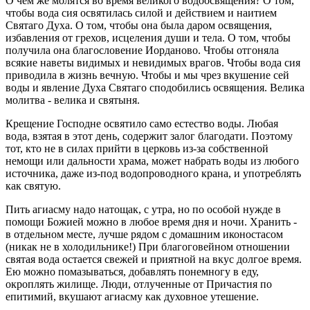
О чем же молятся во время великого водоосвящения? О том,
чтобы вода сия освятилась силой и действием и наитием
Святаго Духа. О том, чтобы она была даром освящения,
избавления от грехов, исцеления души и тела. О том, чтобы
получила она благословение Иорданово. Чтобы отгоняла
всякие наветы видимых и невидимых врагов. Чтобы вода сия
приводила в жизнь вечную. Чтобы и мы чрез вкушение сей
воды и явление Духа Святаго сподобились освящения. Велика
молитва - велика и святыня.
Крещение Господне освятило само естество воды. Любая
вода, взятая в этот день, содержит залог благодати. Поэтому
тот, кто не в силах прийти в церковь из-за собственной
немощи или дальности храма, может набрать воды из любого
источника, даже из-под водопроводного крана, и употреблять
как святую.
Пить агиасму надо натощак, с утра, но по особой нужде в
помощи Божией можно в любое время дня и ночи. Хранить -
в отдельном месте, лучше рядом с домашним иконостасом
(никак не в холодильнике!) При благоговейном отношении
святая вода остается свежей и приятной на вкус долгое время.
Ею можно помазываться, добавлять понемногу в еду,
окроплять жилище. Люди, отлученные от Причастия по
епитимий, вкушают агиасму как духовное утешение.