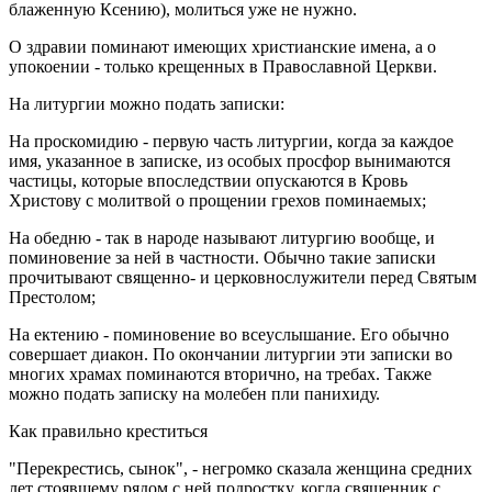
блаженную Ксению), молиться уже не нужно.
О здравии поминают имеющих христианские имена, а о
упокоении - только крещенных в Православной Церкви.
На литургии можно подать записки:
На проскомидию - первую часть литургии, когда за каждое
имя, указанное в записке, из особых просфор вынимаются
частицы, которые впоследствии опускаются в Кровь
Христову с молитвой о прощении грехов поминаемых;
На обедню - так в народе называют литургию вообще, и
поминовение за ней в частности. Обычно такие записки
прочитывают священно- и церковнослужители перед Святым
Престолом;
На ектению - поминовение во всеуслышание. Его обычно
совершает диакон. По окончании литургии эти записки во
многих храмах поминаются вторично, на требах. Также
можно подать записку на молебен пли панихиду.
Как правильно креститься
"Перекрестись, сынок", - негромко сказала женщина средних
лет стоявшему рядом с ней подростку, когда священник с