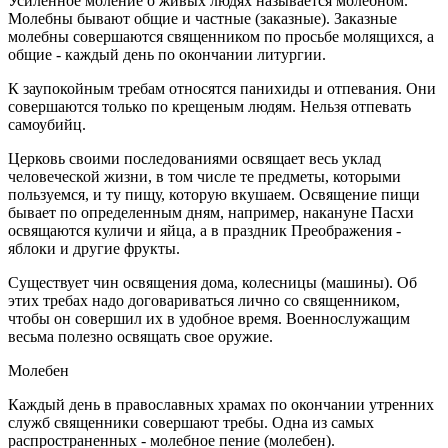
Усиленное моление о живых людях называется молебном.
Молебны бывают общие и частные (заказные). Заказные
молебны совершаются священником по просьбе молящихся, а
общие - каждый день по окончании литургии.
К заупокойным требам относятся панихиды и отпевания. Они
совершаются только по крещеным людям. Нельзя отпевать
самоубийц.
Церковь своими последованиями освящает весь уклад
человеческой жизни, в том числе те предметы, которыми
пользуемся, и ту пищу, которую вкушаем. Освящение пищи
бывает по определенным дням, например, накануне Пасхи
освящаются куличи и яйца, а в праздник Преображения -
яблоки и другие фрукты.
Существует чин освящения дома, колесницы (машины). Об
этих требах надо договариваться лично со священником,
чтобы он совершил их в удобное время. Военнослужащим
весьма полезно освящать свое оружие.
Молебен
Каждый день в православных храмах по окончании утренних
служб священники совершают требы. Одна из самых
распространенных - молебное пение (молебен).