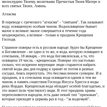
милосердию Твоему, молитвами Пречистыя Твоея Матере и
всех святых Твоих. Аминь.
Агиасма
В переводе с греческого "агиасма" - "святыня". Так называют
воду, освященную особым чином. Водоосвящение бывает
малое и великое: малое совершается в течение года
неоднократно, а великое - только в праздник Крещения
Господя.
Странное поверье есть в русском народе: будто бы Крещение
и Богоявление - не одно и то же, и вода, которую освящают в
сочельник, 18 января, - это вода богоявленская, а та, что
освящена 19 числа, - крещенская. Поверье это настолько
сильно, что искренне верующие люди стараются набрать
святой воды два дня подряд и хранят ее потом в разных
сосудах, боясь перепутать. Это бессмысленное суеверие. И в
праздник, и в сочельник вода освящается одним и тем же
чином, в память сошествия Господа Иисуса Христа в воды
реки Иордан. Крещенская вода обладает особой благодатью, и
это знают (или чувствуют) люди. В этот праздник храмы
переполняются народом, есть даже некий тип "прихожан",
которые приходят в церковь раз в год - "за водичкой".