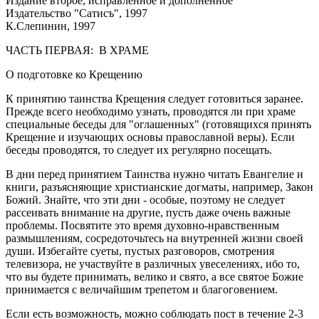
Издание второе, исправленное и дополненное
Издательство "Сатисъ", 1997
К.Слепинин, 1997
ЧАСТЬ ПЕРВАЯ: В ХРАМЕ
О подготовке ко Крещению
К принятию таинства Крещения следует готовиться заранее.
Прежде всего необходимо узнать, проводятся ли при храме
специальные беседы для "оглашенных" (готовящихся принять
Крещение и изучающих основы православной веры). Если
беседы проводятся, то следует их регулярно посещать.
В дни перед принятием Таинства нужно читать Евангелие и
книги, разъясняющие христианские догматы, например, Закон
Божий. Знайте, что эти дни - особые, поэтому не следует
рассеивать внимание на другие, пусть даже очень важные
проблемы. Посвятите это время духовно-нравственным
размышлениям, сосредоточьтесь на внутренней жизни своей
души. Избегайте суеты, пустых разговоров, смотрения
телевизора, не участвуйте в различных увеселениях, ибо то,
что вы будете принимать, велико и свято, а все святое Божие
принимается с величайшим трепетом и благоговением.
Если есть возможность, можно соблюдать пост в течение 2-3