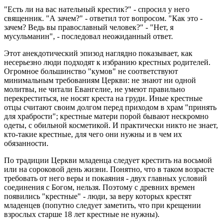
"Есть ли на вас нательный крестик?" - спросил у него
священник. "А зачем?" - ответил тот вопросом. "Как это -
зачем? Ведь вы православный человек?" - "Нет, я
мусульманин", - последовал неожиданный ответ.
Этот анекдотический эпизод наглядно показывает, как
несерьезно люди подходят к избранию крестных родителей.
Огромное большинство "кумов" не соответствуют
минимальным требованиям Церкви: не знают ни одной
молитвы, не читали Евангелие, не умеют правильно
перекреститься, не носят креста на груди. Иные крестные
отцы считают своим долгом перед приходом в храм "принять
для храбрости"; крестные матери порой бывают нескромно
одеты, с обильной косметикой. И практически никто не знает,
кто-такие крестные, для чего они нужны и в чем их
обязанности.
По традиции Церкви младенца следует крестить на восьмой
или на сороковой день жизни. Понятно, что в таком возрасте
требовать от него веры и покаяния - двух главных условий
соединения с Богом, нельзя. Поэтому с древних времен
появились "крестные" - люди, за веру которых крестят
младенцев (попутно следует заметить, что при крещении
взрослых старше 18 лет крестные не нужны).