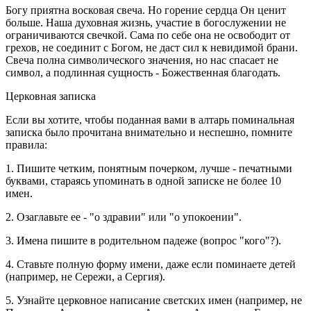
Богу приятна восковая свеча. Но горение сердца Он ценит
больше. Наша духовная жизнь, участие в богослужении не
ограничиваются свечкой. Сама по себе она не освободит от
грехов, не соединит с Богом, не даст сил к невидимой брани.
Свеча полна символического значения, но нас спасает не
символ, а подлинная сущность - Божественная благодать.
Церковная записка
Если вы хотите, чтобы поданная вами в алтарь поминальная
записка было прочитана внимательно и неспешно, помните
правила:
1. Пишите четким, понятным почерком, лучше - печатными
буквами, стараясь упоминать в одной записке не более 10
имен.
2. Озаглавьте ее - "о здравии" или "о упокоении".
3. Имена пишите в родительном падеже (вопрос "кого"?).
4. Ставьте полную форму имени, даже если поминаете детей
(например, не Сережи, а Сергия).
5. Узнайте церковное написание светских имен (например, не