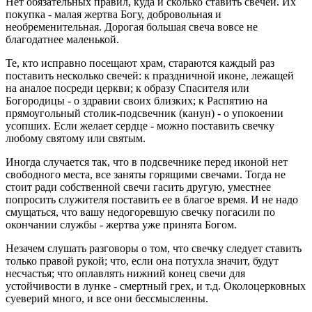
Нет обязательных правил, куда и сколько ставить свечей. Их
покупка - малая жертва Богу, добровольная и
необременительная. Дорогая большая свеча вовсе не
благодатнее маленькой.
Те, кто исправно посещают храм, стараются каждый раз
поставить несколько свечей: к праздничной иконе, лежащей
на аналое посреди церкви; к образу Спасителя или
Богородицы - о здравии своих близких; к Распятию на
прямоугольный столик-подсвечник (канун) - о упокоении
усопших. Если желает сердце - можно поставить свечку
любому святому или святым.
Иногда случается так, что в подсвечнике перед иконой нет
свободного места, все заняты горящими свечами. Тогда не
стоит ради собственной свечи гасить другую, уместнее
попросить служителя поставить ее в благое время. И не надо
смущаться, что вашу недогоревшую свечку погасили по
окончании службы - жертва уже принята Богом.
Незачем слушать разговоры о том, что свечку следует ставить
только правой рукой; что, если она потухла значит, будут
несчастья; что оплавлять нижний конец свечи для
устойчивости в лунке - смертный грех, и т.д. Околоцерковных
суеверий много, и все они бессмысленны.