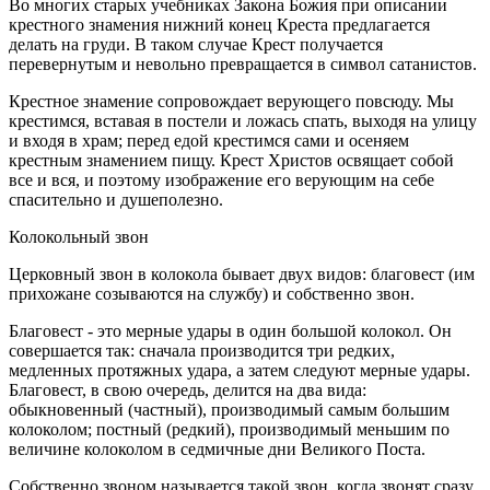
Во многих старых учебниках Закона Божия при описании
крестного знамения нижний конец Креста предлагается
делать на груди. В таком случае Крест получается
перевернутым и невольно превращается в символ сатанистов.
Крестное знамение сопровождает верующего повсюду. Мы
крестимся, вставая в постели и ложась спать, выходя на улицу
и входя в храм; перед едой крестимся сами и осеняем
крестным знамением пищу. Крест Христов освящает собой
все и вся, и поэтому изображение его верующим на себе
спасительно и душеполезно.
Колокольный звон
Церковный звон в колокола бывает двух видов: благовест (им
прихожане созываются на службу) и собственно звон.
Благовест - это мерные удары в один большой колокол. Он
совершается так: сначала производится три редких,
медленных протяжных удара, а затем следуют мерные удары.
Благовест, в свою очередь, делится на два вида:
обыкновенный (частный), производимый самым большим
колоколом; постный (редкий), производимый меньшим по
величине колоколом в седмичные дни Великого Поста.
Собственно звоном называется такой звон, когда звонят сразу