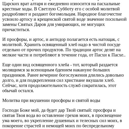
Царских врат алтаря и ежедневно износится на пасхальные
крестные ходы. В Светлую Субботу его с особой молитвой
раздробляют и раздают богомольцам. Народное благочестие
усвоило артосу и крещенской святой воде значение посильной
замены Святых Даров для умирающих, не могущих
причаститься.
И просфоры, и артос, и антидор полагается есть натощак, с
молитвой. Хранить освященный хлеб надо в чистой посуде
отдельно от прочих продуктов. По традиции артос делят на
мелкие части и потребляют в течение года, от Пасхи к Пасхе..
Еще один вид освященного хлеба - тот, который раздается
молящимся за всенощным бдением накануне больших
праздников. Ранее вечерние богослужения длились довольно
долго, и для подкрепления сил христиане вкушали хлеб.
Сейчас, хотя продолжительность служб сократилась, этот
обычай остался.
Молитва при вкушении просфоры и святой воды
Господи Боже мой, да будет дар Твой святый: просфора и
святая Твоя вода во оставление грехов моих, в просвещение
ума моего, во укрепление душевных и телесных сил моих, в
покорение страстей и немощей моих по беспредельному