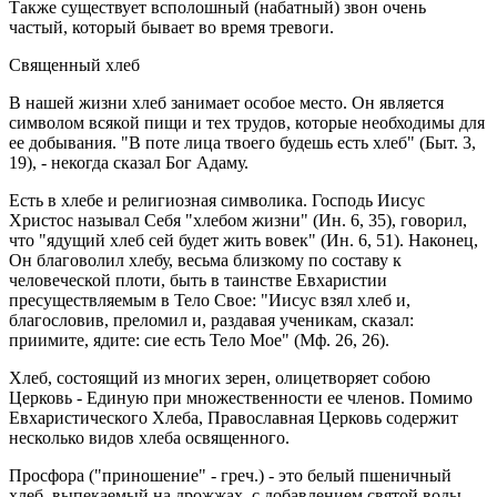
Также существует всполошный (набатный) звон очень
частый, который бывает во время тревоги.
Священный хлеб
В нашей жизни хлеб занимает особое место. Он является
символом всякой пищи и тех трудов, которые необходимы для
ее добывания. "В поте лица твоего будешь есть хлеб" (Быт. 3,
19), - некогда сказал Бог Адаму.
Есть в хлебе и религиозная символика. Господь Иисус
Христос называл Себя "хлебом жизни" (Ин. 6, 35), говорил,
что "ядущий хлеб сей будет жить вовек" (Ин. 6, 51). Наконец,
Он благоволил хлебу, весьма близкому по составу к
человеческой плоти, быть в таинстве Евхаристии
пресуществляемым в Тело Свое: "Иисус взял хлеб и,
благословив, преломил и, раздавая ученикам, сказал:
приимите, ядите: сие есть Тело Мое" (Мф. 26, 26).
Хлеб, состоящий из многих зерен, олицетворяет собою
Церковь - Единую при множественности ее членов. Помимо
Евхаристического Хлеба, Православная Церковь содержит
несколько видов хлеба освященного.
Просфора ("приношение" - греч.) - это белый пшеничный
хлеб, выпекаемый на дрожжах, с добавлением святой воды.