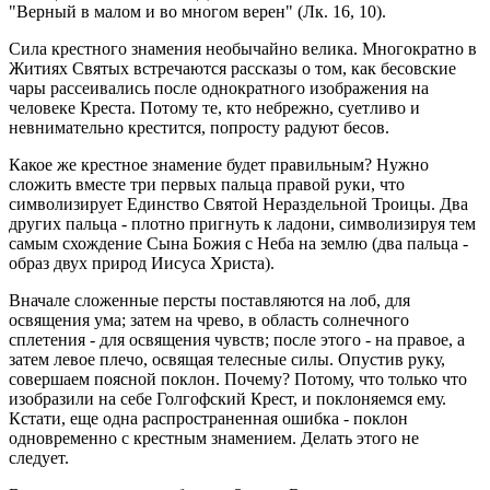
"Верный в малом и во многом верен" (Лк. 16, 10).
Сила крестного знамения необычайно велика. Многократно в
Житиях Святых встречаются рассказы о том, как бесовские
чары рассеивались после однократного изображения на
человеке Креста. Потому те, кто небрежно, суетливо и
невнимательно крестится, попросту радуют бесов.
Какое же крестное знамение будет правильным? Нужно
сложить вместе три первых пальца правой руки, что
символизирует Единство Святой Нераздельной Троицы. Два
других пальца - плотно пригнуть к ладони, символизируя тем
самым схождение Сына Божия с Неба на землю (два пальца -
образ двух природ Иисуса Христа).
Вначале сложенные персты поставляются на лоб, для
освящения ума; затем на чрево, в область солнечного
сплетения - для освящения чувств; после этого - на правое, а
затем левое плечо, освящая телесные силы. Опустив руку,
совершаем поясной поклон. Почему? Потому, что только что
изобразили на себе Голгофский Крест, и поклоняемся ему.
Кстати, еще одна распространенная ошибка - поклон
одновременно с крестным знамением. Делать этого не
следует.