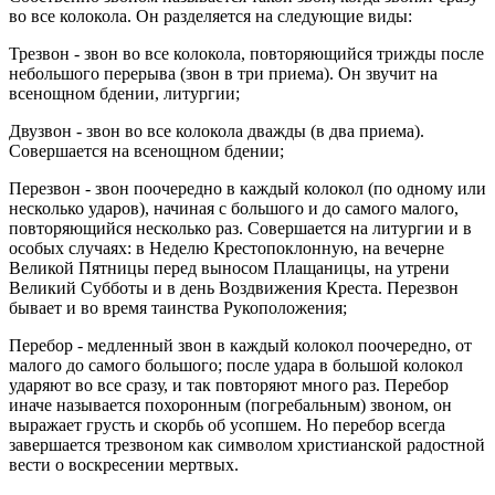
во все колокола. Он разделяется на следующие виды:
Трезвон - звон во все колокола, повторяющийся трижды после
небольшого перерыва (звон в три приема). Он звучит на
всенощном бдении, литургии;
Двузвон - звон во все колокола дважды (в два приема).
Совершается на всенощном бдении;
Перезвон - звон поочередно в каждый колокол (по одному или
несколько ударов), начиная с большого и до самого малого,
повторяющийся несколько раз. Совершается на литургии и в
особых случаях: в Неделю Крестопоклонную, на вечерне
Великой Пятницы перед выносом Плащаницы, на утрени
Великий Субботы и в день Воздвижения Креста. Перезвон
бывает и во время таинства Рукоположения;
Перебор - медленный звон в каждый колокол поочередно, от
малого до самого большого; после удара в большой колокол
ударяют во все сразу, и так повторяют много раз. Перебор
иначе называется похоронным (погребальным) звоном, он
выражает грусть и скорбь об усопшем. Но перебор всегда
завершается трезвоном как символом христианской радостной
вести о воскресении мертвых.