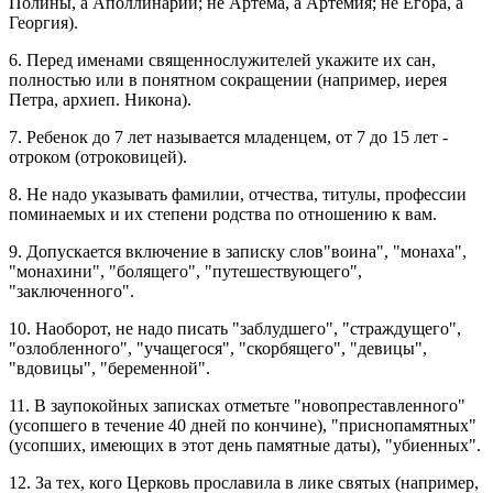
Полины, а Аполлинарии; не Артема, а Артемия; не Егора, а
Георгия).
6. Перед именами священнослужителей укажите их сан,
полностью или в понятном сокращении (например, иерея
Петра, архиеп. Никона).
7. Ребенок до 7 лет называется младенцем, от 7 до 15 лет -
отроком (отроковицей).
8. Не надо указывать фамилии, отчества, титулы, профессии
поминаемых и их степени родства по отношению к вам.
9. Допускается включение в записку слов"воина", "монаха",
"монахини", "болящего", "путешествующего",
"заключенного".
10. Наоборот, не надо писать "заблудшего", "страждущего",
"озлобленного", "учащегося", "скорбящего", "девицы",
"вдовицы", "беременной".
11. В заупокойных записках отметьте "новопреставленного"
(усопшего в течение 40 дней по кончине), "приснопамятных"
(усопших, имеющих в этот день памятные даты), "убиенных".
12. За тех, кого Церковь прославила в лике святых (например,