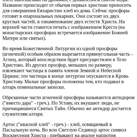
Название происходит от обычая первых христиан приносить
для совершения Евхаристии хлеб из дома. Сейчас просфоры
готовят в епархиальных пекарнях. Они состоят их двух
круглых частей, в ознаменование двух естеств Христа. На
верхней части ставится печать с изображением Креста (на
монастырских просфорах встречается изображение Божией
Матери или святых).
Во время Божественной Литургии из одной просфоры
(агничпой) особым образом вырезается прямоугольная часть -
Агнец, который впоследствии будет пресуществлен в Тело
Христово. Из других просфор, меньших по размеру,
извлекают частицы в память членов Земной и Небесной
Церкви; эти частицы в конце литургии опускаются в Кровь
Христову. Малые просфоры положены тем, кто подавал в
алтарь поминальные записки.
Обрезанные части агничной просфоры называются антидором
("вместо дара" - греч.). По Уставу, их вкушают люди, не
причащавшиеся Святых Тайн. Обычно же антидор достается
служителям алтаря.
Артос ("квасной хлеб" - греч.) - хлеб, освящаемый в
Пасхальную ночь. Во всю Светлую Седмицу артос символ
Воскресения Христа - пребывают на аналое напротив