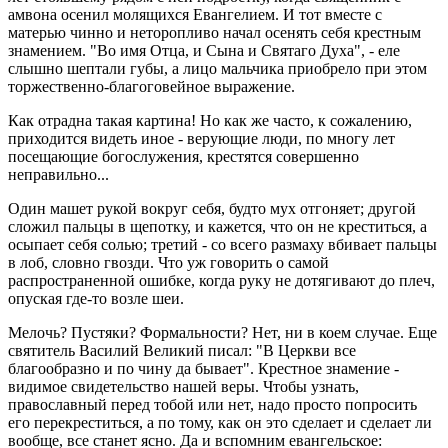
амвона осенил молящихся Евангелием. И тот вместе с
матерью чинно и неторопливо начал осенять себя крестным
знамением. "Во имя Отца, и Сына и Святаго Духа", - еле
слышно шептали губы, а лицо мальчика приобрело при этом
торжественно-благоговейное выражение.
Как отрадна такая картина! Но как же часто, к сожалению,
приходится видеть иное - верующие люди, по многу лет
посещающие богослужения, крестятся совершенно
неправильно...
Один машет рукой вокруг себя, будто мух отгоняет; другой
сложил пальцы в щепотку, и кажется, что он не креститься, а
осыпает себя солью; третий - со всего размаху вбивает пальцы
в лоб, словно гвозди. Что уж говорить о самой
распространенной ошибке, когда руку не дотягивают до плеч,
опуская где-то возле шеи.
Мелочь? Пустяки? Формальности? Нет, ни в коем случае. Еще
святитель Василий Великий писал: "В Церкви все
благообразно и по чину да бывает". Крестное знамение -
видимое свидетельство нашей веры. Чтобы узнать,
православный перед тобой или нет, надо просто попросить
его перекреститься, а по тому, как он это сделает и сделает ли
вообще, все станет ясно. Да и вспомним евангельское: