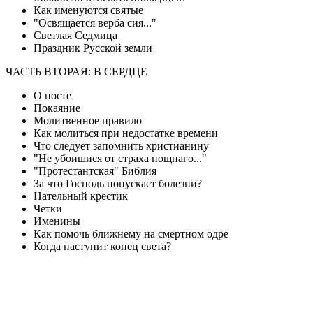
Как именуются святые
"Освящается верба сия..."
Светлая Седмица
Праздник Русской земли
ЧАСТЬ ВТОРАЯ: В СЕРДЦЕ
О посте
Покаяние
Молитвенное правило
Как молиться при недостатке времени
Что следует запомнить христианину
"Не убоишися от страха нощнаго..."
"Протестантская" Библия
За что Господь попускает болезни?
Нательный крестик
Четки
Именины
Как помочь ближнему на смертном одре
Когда наступит конец света?