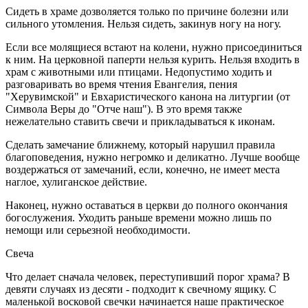
Сидеть в храме дозволяется только по причине болезни или
сильного утомления. Нельзя сидеть, закинув ногу на ногу.
Если все молящиеся встают на колени, нужно присоединиться
к ним. На церковной паперти нельзя курить. Нельзя входить в
храм с животными или птицами. Недопустимо ходить и
разговаривать во время чтения Евангелия, пения
"Херувимской" и Евхаристического канона на литургии (от
Символа Веры до "Отче наш"). В это время также
нежелательно ставить свечи и прикладываться к иконам.
Сделать замечание ближнему, который нарушил правила
благоповедения, нужно негромко и деликатно. Лучше вообще
воздержаться от замечаний, если, конечно, не имеет места
наглое, хулиганское действие.
Наконец, нужно оставаться в церкви до полного окончания
богослужения. Уходить раньше времени можно лишь по
немощи или серьезной необходимости.
Свеча
Что делает сначала человек, переступивший порог храма? В
девяти случаях из десяти - подходит к свечному ящику. С
маленькой восковой свечки начинается наше практическое