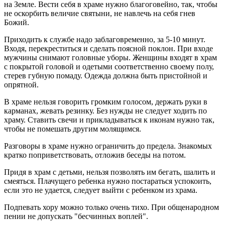
на Земле. Вести себя в храме нужно благоговейно, так, чтобы
не оскорбить величие святыни, не навлечь на себя гнев
Божий.
Приходить к службе надо заблаговременно, за 5-10 минут.
Входя, перекреститься и сделать поясной поклон. При входе
мужчины снимают головные уборы. Женщины входят в храм
с покрытой головой и одетыми соответственно своему полу,
стерев губную помаду. Одежда должна быть пристойной и
опрятной.
В храме нельзя говорить громким голосом, держать руки в
карманах, жевать резинку. Без нужды не следует ходить по
храму. Ставить свечи и прикладываться к иконам нужно так,
чтобы не помешать другим молящимся.
Разговоры в храме нужно ограничить до предела. Знакомых
кратко поприветствовать, отложив беседы на потом.
Придя в храм с детьми, нельзя позволять им бегать, шалить и
смеяться. Плачущего ребенка нужно постараться успокоить,
если это не удается, следует выйти с ребенком из храма.
Подпевать хору можно только очень тихо. При общенародном
пении не допускать "бесчинных воплей".