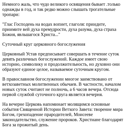
Немного жаль, что чудо великого освящения бывает .только
однажды в год, и так редко можно слышать трогательные
тропари:
"Глас Господень на водах вопиет, глаголя: приидите,
приимите вей духа премудрости, духа разума, духа страха
Божия, явльшагося Христа..."
Суточный круг церковного богослужения
Церковный Устав предписывает совершать в течение суток
девять различных богослужений. Каждое имеет свою
историю, символику и продолжительность, но духовно они
образуют единое целое, называемое суточным кругом.
В православном богослужении многое заимствовано от
ветхозаветных молитвенных обычаев. В частности, началом
новых суток считают не полночь, а 6 часов вечера. Отсюда
первой службой суточного круга является вечерня.
На вечерне Церковь напоминает молящимся основные
события Священной Истории Ветхого Завета: творение мира
Богом, грехопадение прародителей, Моисееве
законодательство, служение пророков. Христиане благодарят
Бога за прожитый день.