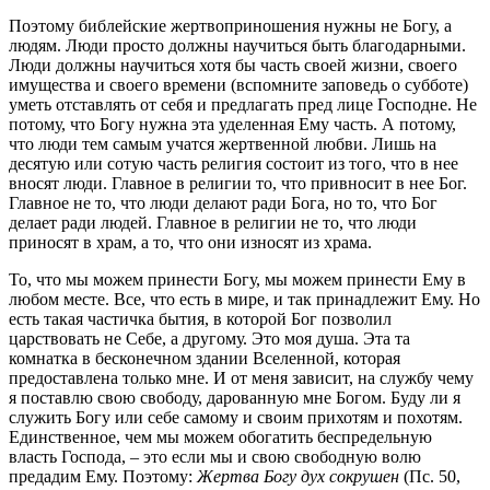
Поэтому библейские жертвоприношения нужны не Богу, а
людям. Люди просто должны научиться быть благодарными.
Люди должны научиться хотя бы часть своей жизни, своего
имущества и своего времени (вспомните заповедь о субботе)
уметь отставлять от себя и предлагать пред лице Господне. Не
потому, что Богу нужна эта уделенная Ему часть. А потому,
что люди тем самым учатся жертвенной любви. Лишь на
десятую или сотую часть религия состоит из того, что в нее
вносят люди. Главное в религии то, что привносит в нее Бог.
Главное не то, что люди делают ради Бога, но то, что Бог
делает ради людей. Главное в религии не то, что люди
приносят в храм, а то, что они износят из храма.
То, что мы можем принести Богу, мы можем принести Ему в
любом месте. Все, что есть в мире, и так принадлежит Ему. Но
есть такая частичка бытия, в которой Бог позволил
царствовать не Себе, а другому. Это моя душа. Эта та
комнатка в бесконечном здании Вселенной, которая
предоставлена только мне. И от меня зависит, на службу чему
я поставлю свою свободу, дарованную мне Богом. Буду ли я
служить Богу или себе самому и своим прихотям и похотям.
Единственное, чем мы можем обогатить беспредельную
власть Господа, – это если мы и свою свободную волю
предадим Ему. Поэтому:
Жертва Богу дух сокрушен
(Пс. 50,