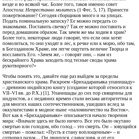
везде и во всякий час. Более того, таков именно совет
Апостола:
Непрестанно молитесь
(1 Фес. 5, 17). Принести
пожертвование? Сегодня сборщиков много и на улицах.
Подать поминальную записку? Ее можно передать со
знакомыми. Поставить свечку? Так ее можно поставить и
перед домашним образом. Так зачем же мы ходим в храм?
Более того, некоторые люди говорят, что если они хотят
помолиться, то они уходят в лес, к речке или к морю, ибо там,
в Богозданном Храме, им легче ощутить величие Творца и
восславить Его. «Зачем же, – говорят они, – нам из
бескрайнего Храма заходить под тесные своды храма
рукотворного?»
Чтобы понять это, давайте еще раз выйдем за пределы
христианского храма. Раскроем «Брихадараньяка упанишаду»
– древнюю индийскую книгу (создание которой относится к
VII–VI вв. до Р.Х.) [1]. Упанишады до сих пор священны для
индуистов, а с недавних времен стали весьма авторитетны и
для многих наших соотечественников, ушедших вслед за
оккультистами в модное ныне «паломничество на Восток».
Вот как в «Брихадараньяке» описывается начало творения
мира: «Вначале здесь не было ничего. Все это было окутано
смертью или голодом, ибо голод – это смерть. Он – зовущийся
смертью – пожелал: «Пусть я стану воплощенным» – и
сотворил разум… Он двинулся, славословя, и от его