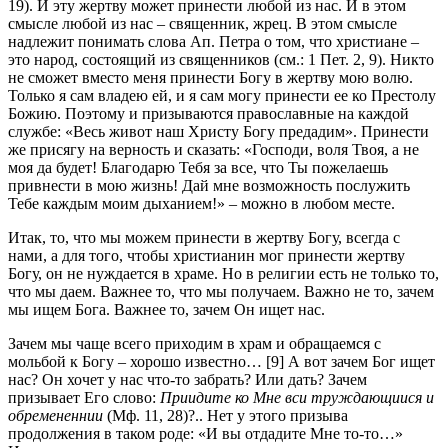
19). И эту жертву может принести любой из нас. И в этом
смысле любой из нас – священник, жрец. В этом смысле
надлежит понимать слова Ап. Петра о том, что христиане –
это народ, состоящий из священников (см.: 1 Пет. 2, 9). Никто
не сможет вместо меня принести Богу в жертву мою волю.
Только я сам владею ей, и я сам могу принести ее ко Престолу
Божию. Поэтому и призываются православные на каждой
службе: «Весь живот наш Христу Богу предадим». Принести
же присягу на верность и сказать: «Господи, воля Твоя, а не
моя да будет! Благодарю Тебя за все, что Ты пожелаешь
привнести в мою жизнь! Дай мне возможность послужить
Тебе каждым моим дыханием!» – можно в любом месте.
Итак, то, что мы можем принести в жертву Богу, всегда с
нами, а для того, чтобы христианин мог принести жертву
Богу, он не нуждается в храме. Но в религии есть не только то,
что мы даем. Важнее то, что мы получаем. Важно не то, зачем
мы ищем Бога. Важнее то, зачем Он ищет нас.
Зачем мы чаще всего приходим в храм и обращаемся с
мольбой к Богу – хорошо известно… [9] А вот зачем Бог ищет
нас? Он хочет у нас что-то забрать? Или дать? Зачем
призывает Его слово:
Приидите ко Мне вси труждающиися и
обремененнии
(Мф. 11, 28)?.. Нет у этого призыва
продолжения в таком роде: «И вы отдадите Мне то-то…»