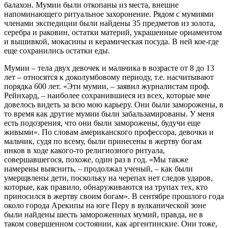
балахон. Мумии были откопаны из места, внешне
напоминающего ритуальное захоронение. Рядом с мумиями
членами экспедиции были найдены 35 предметов из золота,
серебра и раковин, остатки материй, украшенные орнаментом
и вышивкой, мокасины и керамическая посуда. В ней кое-где
еще сохранились остатки еды.
Мумии – тела двух девочек и мальчика в возрасте от 8 до 13
лет – относятся к доколумбовому периоду, т.е. насчитывают
порядка 600 лет. «Эти мумии, – заявил журналистам проф.
Рейнхард, – наиболее сохранившиеся из всех, которые мне
довелось видеть за всю мою карьеру. Они были заморожены, в
то время как другие мумии были забальзамированы. У меня
есть подозрения, что они были заморожены, будучи еще
живыми». По словам американского профессора, девочки и
мальчик, судя по всему, были принесены в жертву богам
инков в ходе какого-то религиозного ритуала,
совершавшегося, похоже, один раз в год. «Мы также
намерены выяснить, – продолжал ученый, – как были
умерщвлены дети, поскольку на черепах нет следов ударов,
которые, как правило, обнаруживаются на трупах тех, кто
приносился в жертву своим богам». В сентябре прошлого года
около города Арекипы на юге Перу в вулканической зоне
были найдены шесть замороженных мумий, правда, не в
таком совершенном состоянии, как аргентинские. Они тоже,