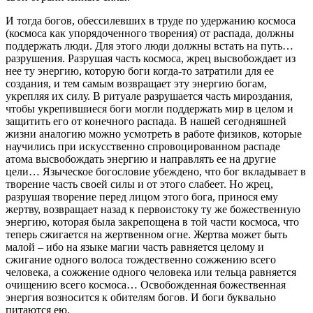
И тогда богов, обессилевших в труде по удержанию космоса
(космоса как упорядоченного творения) от распада, должны
поддержать люди. Для этого люди должны встать на путь…
разрушения. Разрушая часть космоса, жрец высвобождает из
нее ту энергию, которую боги когда-то затратили для ее
создания, и тем самым возвращает эту энергию богам,
укрепляя их силу. В ритуале разрушается часть мироздания,
чтобы укрепившиеся боги могли поддержать мир в целом и
защитить его от конечного распада. В нашей сегодняшней
жизни аналогию можно усмотреть в работе физиков, которые
научились при искусственно спровоцированном распаде
атома высвобождать энергию и направлять ее на другие
цели… Языческое богословие убеждено, что бог вкладывает в
творение часть своей силы и от этого слабеет. Но жрец,
разрушая творение перед лицом этого бога, принося ему
жертву, возвращает назад к первоистоку ту же божественную
энергию, которая была закрепощена в той части космоса, что
теперь сжигается на жертвенном огне. Жертва может быть
малой – ибо на языке магии часть равняется целому и
сжигание одного волоса тождественно сожжению всего
человека, а сожжение одного человека или тельца равняется
очищению всего космоса… Освобожденная божественная
энергия возносится к обителям богов. И боги буквально
питаются ею.