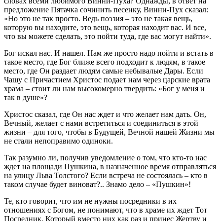
словах всеми любимого Винни-Пуха? Однажды, в ответ на
предложение Пятачка сочинить песенку, Винни-Пух сказал:
«Но это не так просто. Ведь поэзия – это не такая вещь,
которую вы находите, это вещь, которая находит вас. И все,
что вы можете сделать, это пойти туда, где вас могут найти».
Бог искал нас. И нашел. Нам же просто надо пойти и встать в
такое место, где Бог ближе всего подходит к людям, в такое
место, где Он раздает людям самые небывалые Дары. Если
Чашу с Причастием Христос подает нам через царские врата
храма – стоит ли нам высокомерно твердить: «Бог у меня и
так в душе»?
Христос сказал, где Он нас ждет и что желает нам дать. Он,
Вечный, желает с нами встретиться и соединиться в этой
жизни – для того, чтобы в Будущей, Вечной нашей Жизни мы
не стали непоправимо одиноки.
Так разумно ли, получив уведомление о том, что кто-то нас
ждет на площади Пушкина, в назначенное время отправляться
на улицу Льва Толстого? Если встреча не состоялась – кто в
таком случае будет виноват?.. Знамо дело – «Пушкин»!
Те, кто говорит, что им не нужны посредники в их
отношениях с Богом, не понимают, что в храме их ждет Тот
Посредник, Который вместо них как раз и принес Жертву и