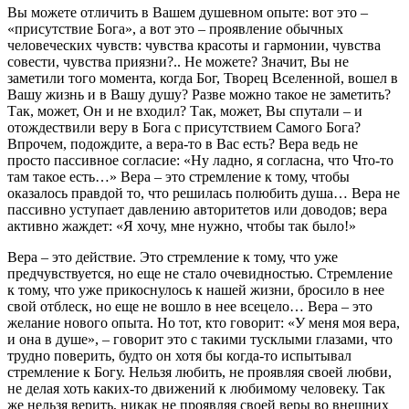
Вы можете отличить в Вашем душевном опыте: вот это –
«присутствие Бога», а вот это – проявление обычных
человеческих чувств: чувства красоты и гармонии, чувства
совести, чувства приязни?.. Не можете? Значит, Вы не
заметили того момента, когда Бог, Творец Вселенной, вошел в
Вашу жизнь и в Вашу душу? Разве можно такое не заметить?
Так, может, Он и не входил? Так, может, Вы спутали – и
отождествили веру в Бога с присутствием Самого Бога?
Впрочем, подождите, а вера-то в Вас есть? Вера ведь не
просто пассивное согласие: «Ну ладно, я согласна, что Что-то
там такое есть…» Вера – это стремление к тому, чтобы
оказалось правдой то, что решилась полюбить душа… Вера не
пассивно уступает давлению авторитетов или доводов; вера
активно жаждет: «Я хочу, мне нужно, чтобы так было!»
Вера – это действие. Это стремление к тому, что уже
предчувствуется, но еще не стало очевидностью. Стремление
к тому, что уже прикоснулось к нашей жизни, бросило в нее
свой отблеск, но еще не вошло в нее всецело… Вера – это
желание нового опыта. Но тот, кто говорит: «У меня моя вера,
и она в душе», – говорит это с такими тусклыми глазами, что
трудно поверить, будто он хотя бы когда-то испытывал
стремление к Богу. Нельзя любить, не проявляя своей любви,
не делая хоть каких-то движений к любимому человеку. Так
же нельзя верить, никак не проявляя своей веры во внешних