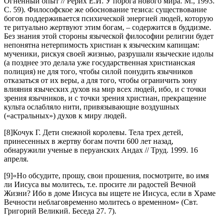
Огненный опыт // Рерих Е.И. У порога нового мира. М., 1993.
С. 59). Философское же обоснование тезиса: существование
богов поддерживается психической энергией людей, которую
те ритуально жертвуют этим богам, – содержится в буддизме.
Без знания этой стороны языческой философии религии будет
непонятна нетерпимость христиан к языческим капищам:
мученики, рискуя своей жизнью, разрушали языческие идолы
(а позднее это делала уже государственная христианская
полиция) не для того, чтобы силой понудить язычников
отказаться от их веры, а для того, чтобы ограничить зону
влияния языческих духов на мир всех людей, ибо, и с точки
зрения язычников, и с точки зрения христиан, прекращение
культа ослабляло нити, привязывающие воздушных
(«астральных») духов к миру людей.
[8]Кочук Г. Дети снежной королевы. Тела трех детей,
принесенных в жертву богам почти 600 лет назад,
обнаружили ученые в перуанских Андах // Труд. 1999. 16
апреля.
[9]«Но обсудите, прошу, свои прошения, посмотрите, во имя
ли Иисуса вы молитесь, т.е. просите ли радостей Вечной
Жизни? Ибо в доме Иисуса вы ищете не Иисуса, если в Храме
Вечности неблаговременно молитесь о временном» (Свт.
Григорий Великий. Беседа 27. 7).