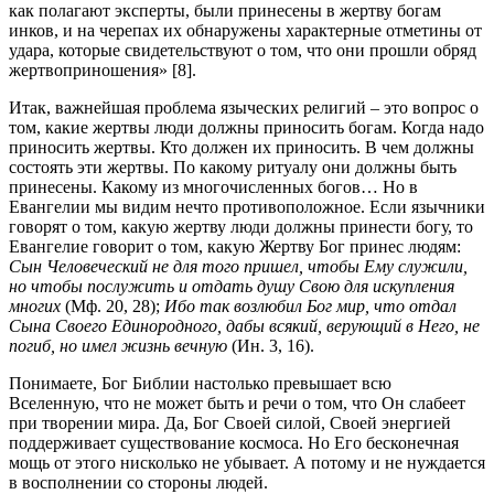
как полагают эксперты, были принесены в жертву богам
инков, и на черепах их обнаружены характерные отметины от
удара, которые свидетельствуют о том, что они прошли обряд
жертвоприношения» [8].
Итак, важнейшая проблема языческих религий – это вопрос о
том, какие жертвы люди должны приносить богам. Когда надо
приносить жертвы. Кто должен их приносить. В чем должны
состоять эти жертвы. По какому ритуалу они должны быть
принесены. Какому из многочисленных богов… Но в
Евангелии мы видим нечто противоположное. Если язычники
говорят о том, какую жертву люди должны принести богу, то
Евангелие говорит о том, какую Жертву Бог принес людям:
Сын Человеческий не для того пришел, чтобы Ему служили,
но чтобы послужить и отдать душу Свою для искупления
многих
(Мф. 20, 28);
Ибо так возлюбил Бог мир, что отдал
Сына Своего Единородного, дабы всякий, верующий в Него, не
погиб, но имел жизнь вечную
(Ин. 3, 16).
Понимаете, Бог Библии настолько превышает всю
Вселенную, что не может быть и речи о том, что Он слабеет
при творении мира. Да, Бог Своей силой, Своей энергией
поддерживает существование космоса. Но Его бесконечная
мощь от этого нисколько не убывает. А потому и не нуждается
в восполнении со стороны людей.