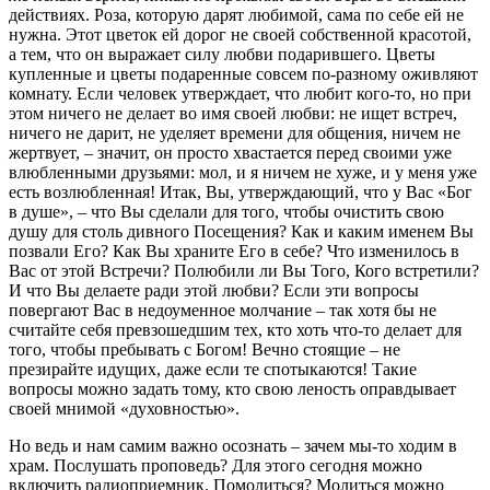
действиях. Роза, которую дарят любимой, сама по себе ей не
нужна. Этот цветок ей дорог не своей собственной красотой,
а тем, что он выражает силу любви подарившего. Цветы
купленные и цветы подаренные совсем по-разному оживляют
комнату. Если человек утверждает, что любит кого-то, но при
этом ничего не делает во имя своей любви: не ищет встреч,
ничего не дарит, не уделяет времени для общения, ничем не
жертвует, – значит, он просто хвастается перед своими уже
влюбленными друзьями: мол, и я ничем не хуже, и у меня уже
есть возлюбленная! Итак, Вы, утверждающий, что у Вас «Бог
в душе», – что Вы сделали для того, чтобы очистить свою
душу для столь дивного Посещения? Как и каким именем Вы
позвали Его? Как Вы храните Его в себе? Что изменилось в
Вас от этой Встречи? Полюбили ли Вы Того, Кого встретили?
И что Вы делаете ради этой любви? Если эти вопросы
повергают Вас в недоуменное молчание – так хотя бы не
считайте себя превзошедшим тех, кто хоть что-то делает для
того, чтобы пребывать с Богом! Вечно стоящие – не
презирайте идущих, даже если те спотыкаются! Такие
вопросы можно задать тому, кто свою леность оправдывает
своей мнимой «духовностью».
Но ведь и нам самим важно осознать – зачем мы-то ходим в
храм. Послушать проповедь? Для этого сегодня можно
включить радиоприемник. Помолиться? Молиться можно