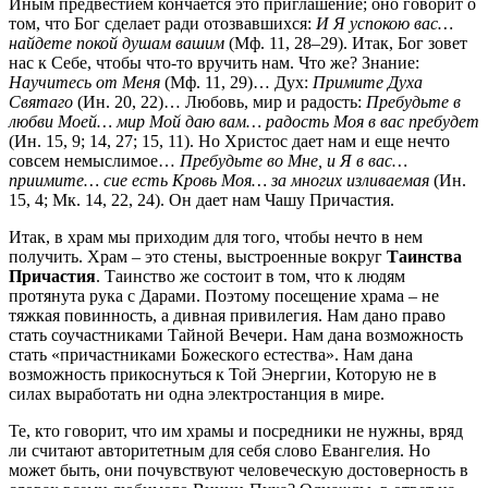
Иным предвестием кончается это приглашение; оно говорит о
том, что Бог сделает ради отозвавшихся:
И Я успокою вас…
найдете покой душам вашим
(Мф. 11, 28–29). Итак, Бог зовет
нас к Себе, чтобы что-то вручить нам. Что же? Знание:
Научитесь от Меня
(Мф. 11, 29)… Дух:
Примите Духа
Святаго
(Ин. 20, 22)… Любовь, мир и радость:
Пребудьте в
любви Моей… мир Мой даю вам… радость Моя в вас пребудет
(Ин. 15, 9; 14, 27; 15, 11). Но Христос дает нам и еще нечто
совсем немыслимое…
Пребудьте во Мне, и Я в вас…
приимите… сие есть Кровь Моя… за многих изливаемая
(Ин.
15, 4; Мк. 14, 22, 24). Он дает нам Чашу Причастия.
Итак, в храм мы приходим для того, чтобы нечто в нем
получить. Храм – это стены, выстроенные вокруг
Таинства
Причастия
. Таинство же состоит в том, что к людям
протянута рука с Дарами. Поэтому посещение храма – не
тяжкая повинность, а дивная привилегия. Нам дано право
стать соучастниками Тайной Вечери. Нам дана возможность
стать «причастниками Божеского естества». Нам дана
возможность прикоснуться к Той Энергии, Которую не в
силах выработать ни одна электростанция в мире.
Те, кто говорит, что им храмы и посредники не нужны, вряд
ли считают авторитетным для себя слово Евангелия. Но
может быть, они почувствуют человеческую достоверность в