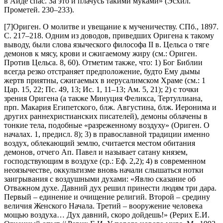
в Аиде спас. За это и плачусь такими муками» (Эсхил.
Прометей. 230–233).
[7]Ориген. О молитве и увещание к мученичеству. СПб., 1897.
С. 217–218. Одним из доводов, приведших Оригена к такому
выводу, были слова языческого философа II в. Цельса о тяге
демонов к мясу, крови и сжигаемому жиру (см.: Ориген.
Против Цельса. 8, 60). Отметим также, что: 1) Бог Библии
всегда резко отстраняет предположение, будто Ему дымы
жертв приятны, сжигаемых в иерусалимском Храме (см.: 1
Цар. 15, 22; Пс. 49, 13; Ис. 1, 11–13; Ам. 5, 21); 2) с точки
зрения Оригена (а также Минуция Феликса, Тертуллиана,
прп. Макария Египетского, блж. Августина, блж. Иеронима и
других раннехристианских писателей), демоны облачены в
тонкие тела, подобные «разреженному воздуху» (Ориген. О
началах. 1, предисл. 8); 3) в православной традиции именно
воздух, облекающий землю, считается местом обитания
демонов, отчего Ап. Павел и называет сатану князем,
господствующим в воздухе (ср.: Еф. 2,2); 4) в современном
неоязычестве, оккультизме вновь начали слышаться нотки
заигрывания с воздушными духами: «Явлю сказание об
Отважном духе. Давний дух решил принести людям три дара.
Первый – единение и очищение религий. Второй – средину
величия Женского Начала. Третий – вооружение человека
мощью воздуха… Дух давний, скоро дойдешь!» (Рерих Е.И.