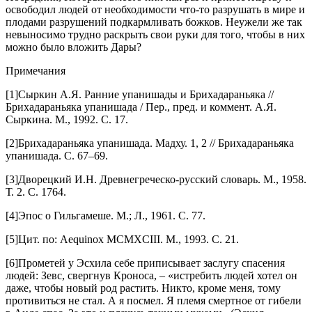
освободил людей от необходимости что-то разрушать в мире и
плодами разрушений подкармливать божков. Неужели же так
невыносимо трудно раскрыть свои руки для того, чтобы в них
можно было вложить Дары?
Примечания
[1]Сыркин А.Я. Ранние упанишады и Брихадараньяка //
Брихадараньяка упанишада / Пер., пред. и коммент. А.Я.
Сыркина. М., 1992. С. 17.
[2]Брихадараньяка упанишада. Мадху. 1, 2 // Брихадараньяка
упанишада. С. 67–69.
[3]Дворецкий И.Н. Древнегреческо-русский словарь. М., 1958.
Т. 2. С. 1764.
[4]Эпос о Гильгамеше. М.; Л., 1961. С. 77.
[5]Цит. по: Aequinox MCMXCIII. М., 1993. С. 21.
[6]Прометей у Эсхила себе приписывает заслугу спасения
людей: Зевс, свергнув Кроноса, – «истребить людей хотел он
даже, чтобы новый род растить. Никто, кроме меня, тому
противиться не стал. А я посмел. Я племя смертное от гибели