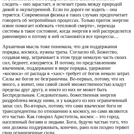
следить – оно зарастает, и исчезает грань между природой
дикой и окультуренной. Если по дороге не ходить – она
теряется. Современная физика в таких случаях предпочитает
говорить об энтропийных процессах. Только приток энергии
извне помогает избежать «тепловой смерти», перехода
системы в такое состояние, когда энергия в ней распределится
равномерно и потому в ней остановятся все процессы…
Архаичная мысль тоже понимала, что для поддержания
порядка, космоса, нужны траты. Согласно ей, Божество,
создавая мир, затрачивает в этом труде немалую часть своих
сил, беднеет, изнуряется. И потому, по представлениям
язычников, поддержание в мире порядка, удержание
«космоса» от распада в «хаос» требует от богов немало затрат.
Силы же богов не безграничны. Во-первых, потому, что их
много, а значит, они самой своей множественностью кладут
пределы друг другу, и никто из них не может быть
Беспредельным. Следовательно, божественная энергия
раздроблена между ними, и у каждого из них ограниченный
запас сил. Во-вторых, потому, что сами языческие боги не
трансцендентны по отношению к космосу, но сами являются
его частью. Как говорил Аристотель, космос – это город,
населенный богами и людьми. Боги, будучи частью того, что
они должны поддерживать, конечно, рано или поздно теряют
свои ограниченные силы.