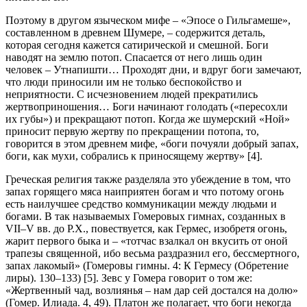
Поэтому в другом языческом мифе – «Эпосе о Гильгамеше»,
составленном в древнем Шумере, – содержится деталь,
которая сегодня кажется сатирической и смешной. Боги
наводят на землю потоп. Спасается от него лишь один
человек – Утнапишти… Проходят дни, и вдруг боги замечают,
что люди приносили им не только беспокойство и
неприятности. С исчезновением людей прекратились
жертвоприношения… Боги начинают голодать («пересохли
их губы») и прекращают потоп. Когда же шумерский «Ной»
приносит первую жертву по прекращении потопа, то,
говорится в этом древнем мифе, «боги почуяли добрый запах,
боги, как мухи, собрались к приносящему жертву» [4].
Греческая религия также разделяла это убеждение в том, что
запах горящего мяса наиприятен богам и что потому огонь
есть наилучшее средство коммуникации между людьми и
богами. В так называемых Гомеровых гимнах, созданных в
VII–V вв. до Р.Х., повествуется, как Гермес, изобретя огонь,
жарит первого быка и – «тотчас взалкал он вкусить от оной
трапезы священной, ибо весьма раздразнил его, бессмертного,
запах лакомый» (Гомеровы гимны. 4: К Гермесу (Обретение
лиры). 130–133) [5]. Зевс у Гомера говорит о том же:
«Жертвенный чад, возлиянья – нам дар сей достался на долю»
(Гомер. Илиада. 4, 49). Платон же полагает, что боги некогда