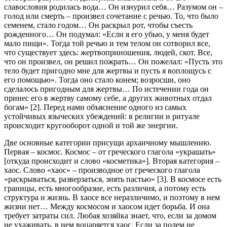
славословия родилась вода… Он изнурил себя… Разумом он –
голод или смерть – произвел сочетание с речью. То, что было
семенем, стало годом… Он раскрыл рот, чтобы съесть
рожденного… Он подумал: «Если я его убью, у меня будет
мало пищи». Тогда той речью и тем телом он сотворил все,
что существует здесь: жертвоприношения, людей, скот. Все,
что он произвел, он решил пожрать… Он пожелал: «Пусть это
тело будет пригодно мне для жертвы и пусть я воплощусь с
его помощью». Тогда оно стало конем; возросши, оно
сделалось пригодным для жертвы… По истечении года он
принес его в жертву самому себе, а других животных отдал
богам» [2]. Перед нами объяснение одного из самых
устойчивых языческих убеждений: в религии и ритуале
происходит кругооборот одной и той же энергии.
Две основные категории присущи архаичному мышлению.
Первая – космос. Космос – от греческого глагола «украшать»
[откуда происходит и слово «косметика»]. Вторая категория –
хаос. Слово «хаос» – производное от греческого глагола
«раскрываться, разверзаться, зиять пастью» [3]. В космосе есть
границы, есть многообразие, есть различия, а потому есть
структура и жизнь. В хаосе все неразличимо, и поэтому в нем
жизни нет… Между космосом и хаосом идет борьба. И она
требует затраты сил. Любая хозяйка знает, что, если за домом
не ухаживать, в нем воцаряется хаос. Если за полем не