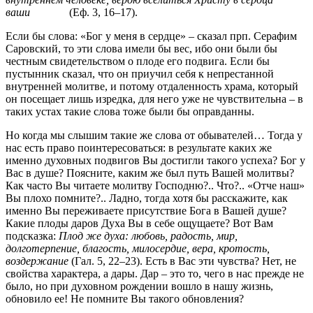
ваши
(Еф. 3, 16–17).
Если бы слова: «Бог у меня в сердце» – сказал прп. Серафим
Саровский, то эти слова имели бы вес, ибо они были бы
честным свидетельством о плоде его подвига. Если бы
пустынник сказал, что он приучил себя к непрестанной
внутренней молитве, и потому отдаленность храма, который
он посещает лишь изредка, для него уже не чувствительна – в
таких устах такие слова тоже были бы оправданны.
Но когда мы слышим такие же слова от обывателей… Тогда у
нас есть право поинтересоваться: в результате каких же
именно духовных подвигов Вы достигли такого успеха? Бог у
Вас в душе? Поясните, каким же был путь Вашей молитвы?
Как часто Вы читаете молитву Господню?.. Что?.. «Отче наш»
Вы плохо помните?.. Ладно, тогда хотя бы расскажите, как
именно Вы переживаете присутствие Бога в Вашей душе?
Какие плоды даров Духа Вы в себе ощущаете? Вот Вам
подсказка:
Плод же духа: любовь, радость, мир,
долготерпение, благость, милосердие, вера, кротость,
воздержание
(Гал. 5, 22–23). Есть в Вас эти чувства? Нет, не
свойства характера, а дары. Дар – это то, чего в нас прежде не
было, но при духовном рождении вошло в нашу жизнь,
обновило ее! Не помните Вы такого обновления?