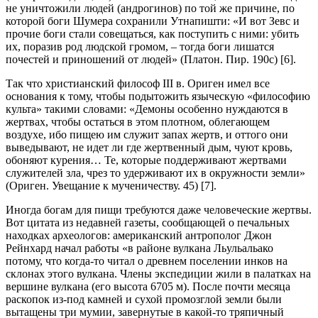
не уничтожили людей (андрогинов) по той же причине, по
которой боги Шумера сохранили Утнапишти: «И вот Зевс и
прочие боги стали совещаться, как поступить с ними: убить
их, поразив род людской громом, – тогда боги лишатся
почестей и приношений от людей» (Платон. Пир. 190с) [6].
Так что христианский философ III в. Ориген имел все
основания к тому, чтобы подытожить языческую «философию
культа» такими словами: «Демоны особенно нуждаются в
жертвах, чтобы остаться в этом плотном, облегающем
воздухе, ибо пищею им служит запах жертв, и оттого они
выведывают, не идет ли где жертвенный дым, чуют кровь,
обоняют курения… Те, которые поддерживают жертвами
служителей зла, чрез то удерживают их в окружности земли»
(Ориген. Увещание к мученичеству. 45) [7].
Иногда богам для пищи требуются даже человеческие жертвы.
Вот цитата из недавней газеты, сообщающей о печальных
находках археологов: американский антрополог Джон
Рейнхард начал работы «в районе вулкана Льульальако
потому, что когда-то читал о древнем поселении инков на
склонах этого вулкана. Члены экспедиции жили в палатках на
вершине вулкана (его высота 6705 м). После почти месяца
раскопок из-под камней и сухой промозглой земли были
вытащены три мумии, завернутые в какой-то тряпичный