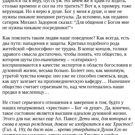
ударился ты в веру, пусть уж. Но зачем же в храм-то ходить,
столько времени и сил на это тратить?! Вот я, к примеру, тоже
верующая. Но я верю в душе. Бог у меня в душе, и мне не
нужны никакие внешние ритуалы. Да вспомни, как недавно
сатирик Михаил Задорнов сказал: “Для общения с Богом мне
не нужны никакие посредники!”»
Как пояснить таким людям наше поведение? Как всегда, есть
два пути: нападения и защиты. Критика подобного рода
житейской «философии» не трудна. В конце концов, толики
здравого смысла достаточно, чтобы понять, что общество, в
котором шуты (по-нынешнему – «сатирики»)
воспринимаются в качестве экспертов в области богословия и
духовной жизни, весьма больно. Болеет оно, как минимум,
утратой чувства юмора: оно уже не способно смеяться, видя,
как шут залезает на проповедническую кафедру… Нынешнее
общество считает серьезным то, над чем потешались наши
предки в масленицу…
Не стоит серьезного отношения и заверение в том, будто у
наших нецерковных «христиан» – Бог «в душе». Да, конечно,
такое состояние является высшим идеалом духовной жизни.
Этого для нас желал еще Ап. Павел:
Дети мои, для которых я
снова в муках рождения, доколе не изобразится в вас Христос!
(Гал. 4, 19);
да даст вам… крепко утвердиться Духом Его во
внутреннем человеке, верою вселиться Христу в сердца