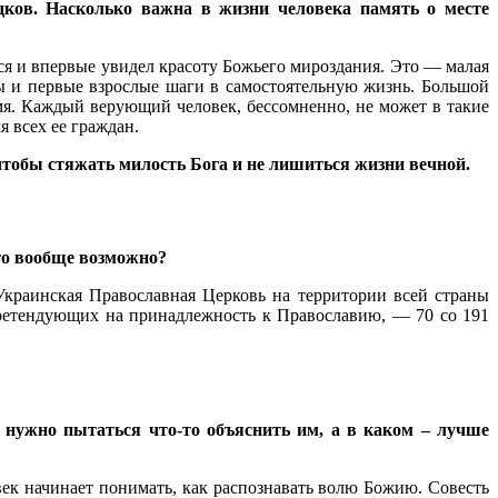
дков. Насколько важна в жизни человека память о месте
ся и впервые увидел красоту Божьего мироздания. Это — малая
ды и первые взрослые шаги в самостоятельную жизнь. Большой
емя. Каждый верующий человек, бессомненно, не может в такие
я всех ее граждан.
 чтобы стяжать милость Бога и не лишиться жизни вечной.
это вообще возможно?
краинская Православная Церковь на территории всей страны
 претендующих на принадлежность к Православию, — 70 со 191
 нужно пытаться что-то объяснить им, а в каком – лучше
век начинает понимать, как распознавать волю Божию. Совесть