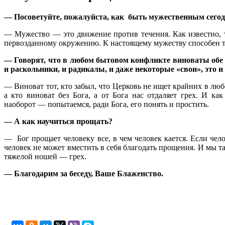
— Посоветуйте, пожалуйста, как быть мужественным сего
— Мужество — это движение против течения. Как известно, то
первозданному окружению. К настоящему мужеству способен тол
— Говорят, что в любом бытовом конфликте виноваты обе с
и раскольники, и радикалы, и даже некоторые «свои», это и
— Виноват тот, кто забыл, что Церковь не ищет крайних в любо
а кто виноват без Бога, а от Бога нас отдаляет грех. И к
наоборот — попытаемся, ради Бога, его понять и простить.
— А как научиться прощать?
— Бог прощает человеку все, в чем человек кается. Если челов
человек не может вместить в себя благодать прощения. И мы т
тяжелой ношей — грех.
— Благодарим за беседу, Ваше Блаженство.