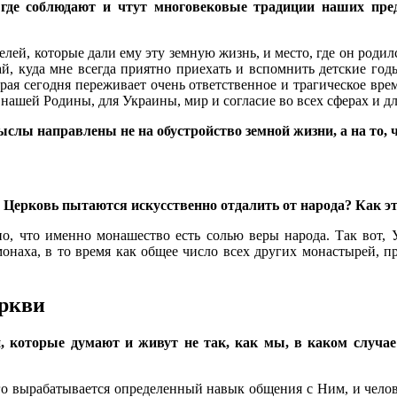
 где соблюдают и чтут многовековые традиции наших пре
лей, которые дали ему эту земную жизнь, и место, где он родил
рай, куда мне всегда приятно приехать и вспомнить детские го
орая сегодня переживает очень ответственное и трагическое вр
нашей Родины, для Украины, мир и согласие во всех сферах и дл
мыслы направлены не на обустройство земной жизни, а на то,
ю Церковь пытаются искусственно отдалить от народа? Как 
, что именно монашество есть солью веры народа. Так вот, У
монаха, в то время как общее число всех других монастырей,
ркви
, которые думают и живут не так, как мы, в каком случае
его вырабатывается определенный навык общения с Ним, и чело