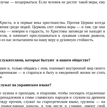
случае — воздержаться. Если человек не достиг такой меры, ему
Христа, и в первые века христианства. Против Церкви всегда
ения среди людей. Церковь сеет семена веры — и там, где они
ека — неверие и гордость, то Христовы заповеди не находят в
гом, и начинает прислушиваться к лукавым словам диавола,
 из нас испытанием на нашу веру и духовную стойкость.
нослужителями, которые бытуют в нашем обществе?
шне и, только общаясь с ним, понимает внутренний мир своего
ященникам — и стараться в быту и ежедневной жизни не стать
м.
 служат на украинском языке?
 нужны и приходам, и епархиям, чтобы посещать отдаленные
принадлежим к семье славянских народов и служим на древнем
жду прочим, служат на старогреческом языке, грузины — на
 православные народы, в том числе и славяне, имеют свой