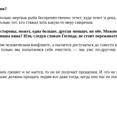
дня?
лько мертвая рыба беспрепятственно течет, куда течет и река,
ько тот, кто стяжал хоть какую-то меру смирения.
тороны, может, одна больше, другая меньше, но обе. Можно 
 наша вина? Или, следуя словам Господа, не стоит переживать
м человеческом конфликте, а пытается достучаться до совести к
ак только мы попытаемся себя очистить — мы уже по-другому
ек грешит и не кается, то он не получает прощения. И это не п
акже должны прощать людям все даже тогда, когда они нас не п