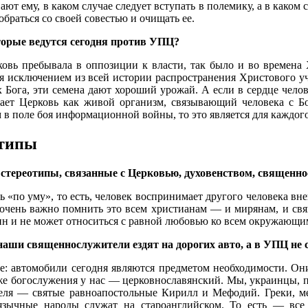
т ему, в каком случае следует вступать в полемику, а в каком 
обраться со своей совестью и очищать ее.
орые ведутся сегодня против УПЦ?
ковь пребывала в оппозиции к власти, так было и во времена 
я исключением из всей истории распространения Христового уч
 Бога, эти семена дают хороший урожай. А если в сердце челов
мает Церковь как живой организм, связывающий человека с Бо
в поле боя информационной войны, то это является для каждого
отипы
 стереотипы, связанные с Церковью, духовенством, священ
по уму», то есть, человек воспринимает другого человека вне
 очень важно помнить это всем христианам — и мирянам, и св
ин и не может относиться с равной любовью ко всем окружающи
 наши священнослужители ездят на дорогих авто, а в УПЦ не
: автомобили сегодня являются предметом необходимости. Они
же богослужения у нас — церковнославянский. Мы, украинцы, 
теля — святые равноапостольные Кирилл и Мефодий. Греки, ме
зычные народы служат на староанглийском. То есть — все