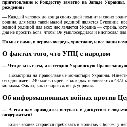
приготовление к Рождеству заметно на Западе Украины,
рождения?
— Каждый человек до конца своих дней помнит и своих родите
родина, для меня такой малой родиной является Буковина, к
земной родиной для всех нас является Украина — страна, кот
дня не просить Бога, чтобы Он умилосердился и ниспослал для 
Но мы с вами, в первую очередь, христиане, и все наши по
О фактах того, что УПЦ с народом
— Что делать с тем, что сегодня Украинскую Православну
— Посмотрим на православные монастыри Украины. Известно
сегодня имеет 240 монастырей, в которых подвизаются 4873 
монахом. Факты, как говорится, вещь упрямая.
Об информационных войнах против Це
— А если нам приходится вступать в дискуссию с людьми
воздержаться?
— Если человек старается пребывать в молитве, с Богом, у н