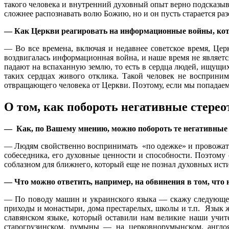
такого человека и внутренний духовный опыт верно подсказываю
сложнее распознавать волю Божию, но и он пусть старается раз
— Как Церкви реагировать на информационные войны, кот
— Во все времена, включая и недавнее советское время, Цер
воздвигалась информационная война, и наше время не являетс
падают на вспаханную землю, то есть в сердца людей, ищущих
таких сердцах живого отклика. Такой человек не восприни
отвращающего человека от Церкви. Поэтому, если мы попадаем 
О том, как побороть негативные стере
— Как, по Вашему мнению, можно побороть те негативные
— Людям свойственно воспринимать «по одежке» и провожать «
собеседника, его духовные ценности и способности. Поэтому
соблазном для ближнего, который еще не познал духовных ист
— Что можно ответить, например, на обвинения в том, что
— По поводу машин и украинского языка — скажу следующее
приходы и монастыри, дома престарелых, школы и т.п. Язык 
славянском языке, который оставили нам великие наши учи
старогрузинском, румыны — на церковнорумынском, англоя