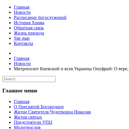
Главная
Новости
Расписание богослужений
История Храма
Обратная связь
Жизнь прихода
Site map
Контакты
Главная
Новости
Митрополит Киевский и всея Украины Онуфрий: О вере,
Главное меню
Главная
О Пресвятой Богородице
Житие Святителя Чудотворца Николая
Жития святых
Предстоятели УПЦ
Молитвослов