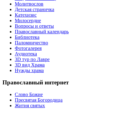
Молитвослов
Детская страничка
Катехизис
Милосердие
Вопросы и ответы
Православный календарь
Библиотека
Паломничество
Фотогалерея
Аудиотека
3D тур по Лавре
3D вид Храма
Нужды храма
Православный интернет
Слово Божие
Пресвятая Богородица
Жития святых