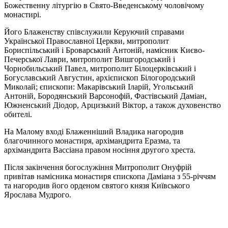
Божественну літургію в Свято-Введенському чоловічому
монастирі.
Його Блаженству співслужили Керуючий справами
Української Православної Церкви, митрополит
Бориспільський і Броварський Антоній, намісник Києво-
Печерської Лаври, митрополит Вишгородський і
Чорнобильський Павел, митрополит Білоцерківський і
Богуславський Августин, архієпископ Білогородський
Миколай; єпископи: Макарівський Іларій, Угольський
Антоній, Бородянський Варсонофій, Фастівський Даміан,
Южненський Діодор, Арцизький Віктор, а також духовенство
обителі.
На Малому вході Блаженніший Владика нагородив
благочинного монастиря, архімандрита Еразма, та
архімандрита Вассіана правом носіння другого хреста.
Після закінчення богослужіння Митрополит Онуфрій
привітав намісника монастиря єпископа Даміана з 55-річчям
та нагородив його орденом святого князя Київського
Ярослава Мудрого.