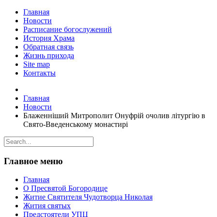
Главная
Новости
Расписание богослужений
История Храма
Обратная связь
Жизнь прихода
Site map
Контакты
Главная
Новости
Блаженніший Митрополит Онуфрій очолив літургію в
Свято-Введенському монастирі
Главное меню
Главная
О Пресвятой Богородице
Житие Святителя Чудотворца Николая
Жития святых
Предстоятели УПЦ