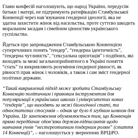
Глави конфесій наголошують, що народ України, передусім
батьки і матері, не підтримують ратифікацію Стамбульської
Конвенції через нав’язування гендерної ідеології, яка не
здатна захистити жінок від насильства, проте суттєво шкодить
моральним засадам і сімейним цінностям українського
суспільства.
Йдеться про запровадження Стамбульською Конвенцією
суперечливих понять “ґендер”, “ґендерна ідентичність”,
“ґендерна чутливість”, “сексуальна орієнтація” і подібних, які
виходять за межі загальноприйнятного в Україні поняття
“стать” та викривляють розуміння ґендерної рівності, як
рівності прав жінок і чоловіків, а також і сам зміст ґендерної
політики держави.
“Такий викривлений підхід може зробити Стамбульську
Конвенцію політичним і правовим інструментом для
популяризації в українських школах і університетах нових
“ґендерів”, що виходять за межі біологічної статі, та
одностатевих стосунків – однак це було б згубним шляхом для
України. Це занепокоєння обумовлюється тим, що Конвенція
прямо передбачає обов’язки держав-підписантів щодо
навчання учнів “нестереотипним ґендерним ролям” (стаття
14 Конвенції)”
, – наголошується у зверненнях ВРЦіРО.