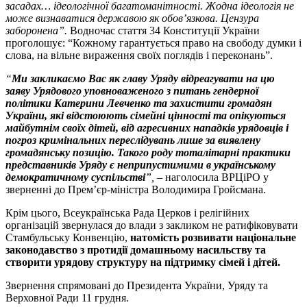
засадах… ідеологічної багатоманітності. Жодна ідеологія не
може визнаватися державою як обов’язкова. Цензура
заборонена”.
Водночас стаття 34 Конституції України
проголошує: “Кожному гарантується право на свободу думки і
слова, на вільне вираження своїх поглядів і переконань”.
“
Ми закликаємо Вас як главу Уряду відреагувати на цю
заяву Урядового уповноваженого з питань гендерної
політики Катерини Левченко та захистити громадян
України, які відстоюють сімейні цінності та опікуються
майбутнім своїх дітей, від агресивних нападків урядовців і
погроз кримінальних переслідувань лише за виявлену
громадянську позицію. Такого роду тоталітарні практики
представників Уряду є неприпустимими в українському
демократичному суспільстві
”,
– наголосила ВРЦіРО у
зверненні до Прем’єр-міністра Володимира Гройсмана.
Крім цього, Всеукраїнська Рада Церков і релігійних
організацій звернулася до влади з закликом не ратифіковувати
Стамбульську Конвенцію,
натомість розвивати національне
законодавство з протидії домашньому насильству та
створити урядову структуру на підтримку сімей і дітей.
Звернення спрямовані до Президента України, Уряду та
Верховної Ради 11 грудня.