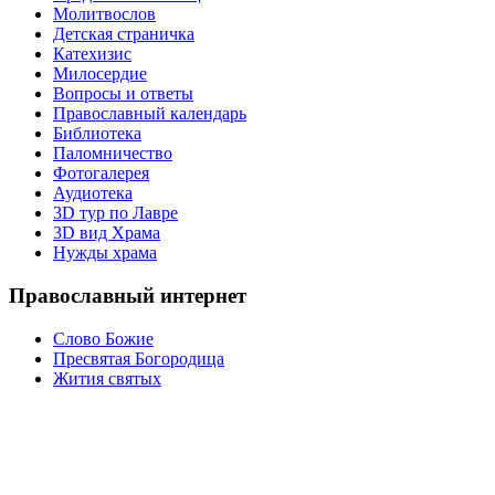
Молитвослов
Детская страничка
Катехизис
Милосердие
Вопросы и ответы
Православный календарь
Библиотека
Паломничество
Фотогалерея
Аудиотека
3D тур по Лавре
3D вид Храма
Нужды храма
Православный интернет
Слово Божие
Пресвятая Богородица
Жития святых