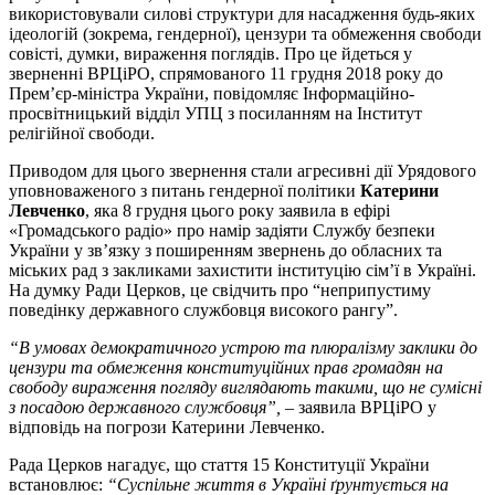
використовували силові структури для насадження будь-яких
ідеологій (зокрема, гендерної), цензури та обмеження свободи
совісті, думки, вираження поглядів. Про це йдеться у
зверненні ВРЦіРО, спрямованого 11 грудня 2018 року до
Прем’єр-міністра України, повідомляє Інформаційно-
просвітницький відділ УПЦ з посиланням на Інститут
релігійної свободи.
Приводом для цього звернення стали агресивні дії Урядового
уповноваженого з питань гендерної політики
Катерини
Левченко
, яка 8 грудня цього року заявила в ефірі
«Громадського радіо» про намір задіяти Службу безпеки
України у зв’язку з поширенням звернень до обласних та
міських рад з закликами захистити інституцію сім’ї в Україні.
На думку Ради Церков, це свідчить про “неприпустиму
поведінку державного службовця високого рангу”.
“В умовах демократичного устрою та плюралізму заклики до
цензури та обмеження конституційних прав громадян на
свободу вираження погляду виглядають такими, що не сумісні
з посадою державного службовця”,
– заявила ВРЦіРО у
відповідь на погрози Катерини Левченко.
Рада Церков нагадує, що стаття 15 Конституції України
встановлює:
“Суспільне життя в Україні ґрунтується на