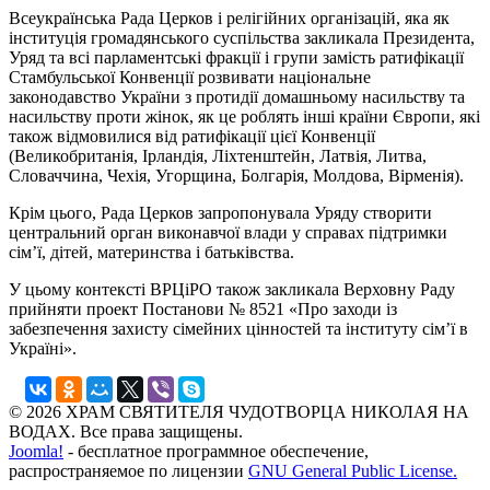
Всеукраїнська Рада Церков і релігійних організацій, яка як
інституція громадянського суспільства закликала Президента,
Уряд та всі парламентські фракції і групи замість ратифікації
Стамбульської Конвенції розвивати національне
законодавство України з протидії домашньому насильству та
насильству проти жінок, як це роблять інші країни Європи, які
також відмовилися від ратифікації цієї Конвенції
(Великобританія, Ірландія, Ліхтенштейн, Латвія, Литва,
Словаччина, Чехія, Угорщина, Болгарія, Молдова, Вірменія).
Крім цього, Рада Церков запропонувала Уряду створити
центральний орган виконавчої влади у справах підтримки
сім’ї, дітей, материнства і батьківства.
У цьому контексті ВРЦіРО також закликала Верховну Раду
прийняти проект Постанови № 8521 «Про заходи із
забезпечення захисту сімейних цінностей та інституту сім’ї в
Україні».
© 2026 ХРАМ СВЯТИТЕЛЯ ЧУДОТВОРЦА НИКОЛАЯ НА
ВОДАХ. Все права защищены.
Joomla!
- бесплатное программное обеспечение,
распространяемое по лицензии
GNU General Public License.