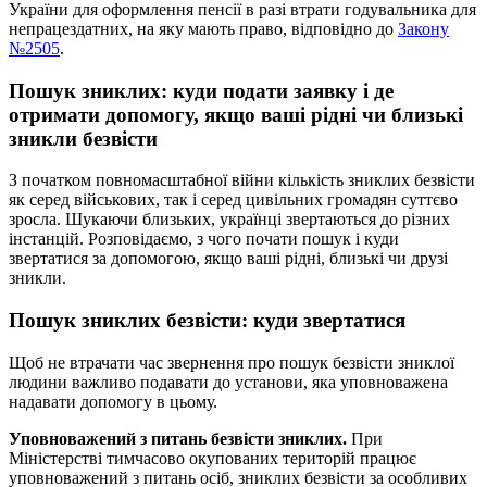
України для оформлення пенсії в разі втрати годувальника для
непрацездатних, на яку мають право, відповідно до
Закону
№2505
.
Пошук зниклих: куди подати заявку і де
отримати допомогу, якщо ваші рідні чи близькі
зникли безвісти
З початком повномасштабної війни кількість зниклих безвісти
як серед військових, так і серед цивільних громадян суттєво
зросла. Шукаючи близьких, українці звертаються до різних
інстанцій. Розповідаємо, з чого почати пошук і куди
звертатися за допомогою, якщо ваші рідні, близькі чи друзі
зникли.
Пошук зниклих безвісти: куди звертатися
Щоб не втрачати час звернення про пошук безвісти зниклої
людини важливо подавати до установи, яка уповноважена
надавати допомогу в цьому.
Уповноважений з питань безвісти зниклих.
При
Міністерстві тимчасово окупованих територій працює
уповноважений з питань осіб, зниклих безвісти за особливих