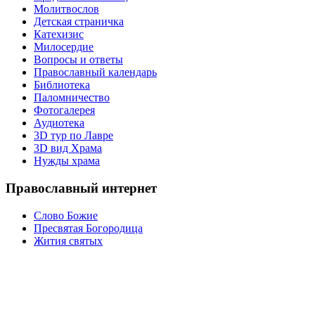
Молитвослов
Детская страничка
Катехизис
Милосердие
Вопросы и ответы
Православный календарь
Библиотека
Паломничество
Фотогалерея
Аудиотека
3D тур по Лавре
3D вид Храма
Нужды храма
Православный интернет
Слово Божие
Пресвятая Богородица
Жития святых