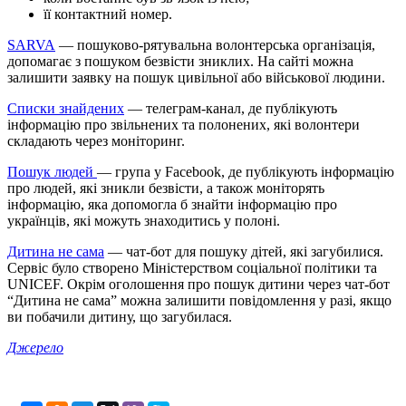
її контактний номер.
SARVA
— пошуково-рятувальна волонтерська організація,
допомагає з пошуком безвісти зниклих. На сайті можна
залишити заявку на пошук цивільної або військової людини.
Списки знайдених
— телеграм-канал, де публікують
інформацію про звільнених та полонених, які волонтери
складають через моніторинг.
Пошук людей
— група у Facebook, де публікують інформацію
про людей, які зникли безвісти, а також моніторять
інформацію, яка допомогла б знайти інформацію про
українців, які можуть знаходитись у полоні.
Дитина не сама
— чат-бот для пошуку дітей, які загубилися.
Сервіс було створено Міністерством соціальної політики та
UNICEF. Окрім оголошення про пошук дитини через чат-бот
“Дитина не сама” можна залишити повідомлення у разі, якщо
ви побачили дитину, що загубилася.
Джерело