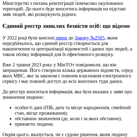
Міністерстві з питань реінтеграції тимчасово окупованих
територій. До нього буде вноситись інформація на підставі
заяв людей, які розшукують рідних.
Єдиний реєстр зниклих безвісти осіб: що відомо
У 2022 році були внесені
зміни
до
Закону №2505
, яким
передбачалось, що єдиний реєстр створюється для
накопичення та централізації відомостей і даних про людей, а
також обліку інформації для їх ефективного розшуку.
Вже 2 травня 2023 року у МінТОт повідомили, що він
запрацював. Його створили кілька державних відомств, серед
яких МВС, яке за законом є повним власником електронного
сервісу і має повний доступ до всіх внесених туди даних.
До реєстру вноситься інформація, яка була вказана у заяві про
зникнення людини:
особисті дані (ПІБ, дата та місце народження, сімейний
стан, місце проживання);
обставини зникнення (де, коли і за яких обставин);
прикмети людини.
Окрім цього, вказується, чи є судове рішення, яким людину