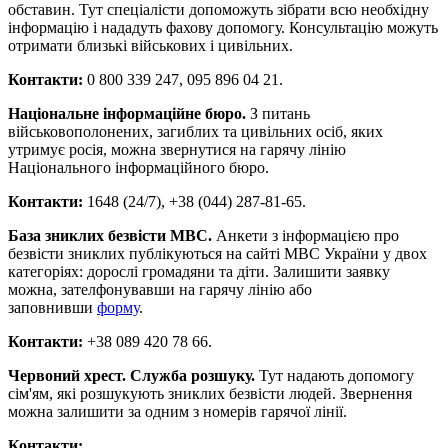
обставин. Тут спеціалісти допоможуть зібрати всю необхідну
інформацію і нададуть фахову допомогу. Консультацію можуть
отримати близькі військових і цивільних.
Контакти:
0 800 339 247, 095 896 04 21.
Національне інформаційне бюро.
З питань
військовополонених, загиблих та цивільних осіб, яких
утримує росія, можна звернутися на гарячу лінію
Національного інформаційного бюро.
Контакти:
1648 (24/7), +38 (044) 287-81-65.
База зниклих безвісти МВС.
Анкети з інформацією про
безвісти зниклих публікуються на сайті МВС України у двох
категоріях: дорослі громадяни та діти. Залишити заявку
можна, зателфонувавши на гарячу лінію або
заповнивши
форму
.
Контакти:
+38 089 420 78 66.
Червоний хрест. Служба розшуку.
Тут надають допомогу
сім'ям, які розшукують зниклих безвісти людей. Звернення
можна залишити за одним з номерів гарячої лінії.
Контакти: