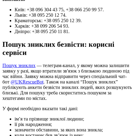
Київ: +38 096 304 43 75, +38 066 250 99 57.
Львів: +38 095 250 12 74.
Краматорськ: +38 095 250 12 39.
Харків: +38 099 206 54 93.
Дніпро: +38 095 250 11 81.
Пошук зниклих безвісти: корисні
сервіси
Пошук зниклих
— телеграм-канал, у якому можна залишити
заявку у разі, якщо втратили зв'язок з близькою людиною під
час війни. Заявку можна відправити через спеціальний чат-
бот
@UKRescueBot
. Також на каналі “Пошук зниклих”
публікують анкети безвісти зниклих людей, яких розшукують
близькі. Для пошуку треба скористатись пошуком за
хештегами по містах.
У формі необхідно вказати такі дані:
ім’я та прізвище зниклої людини;
її рік народження;
зазначити обставини, за яких вона зникла;
коли востаннє був зв’язок із нею;