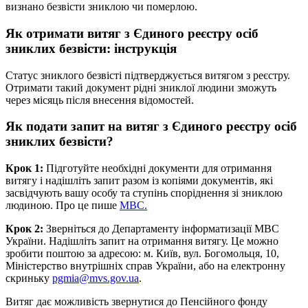
визнано безвісти зниклою чи померлою.
Як отримати витяг з Єдиного реєстру осіб
зниклих безвісти: інструкція
Статус зниклого безвісті підтверджується витягом з реєстру.
Отримати такий документ рідні зниклої людини зможуть
через місяць після внесення відомостей.
Як подати запит на витяг з Єдиного реєстру осіб
зниклих безвісти?
Крок 1:
Підготуйте необхідні документи для отримання
витягу і надішліть запит разом із копіями документів, які
засвідчують вашу особу та ступінь споріднення зі зниклою
людиною. Про це пише
МВС.
Крок 2:
Зверніться до Департаменту інформатизації МВС
України. Надішліть запит на отримання витягу. Це можно
зробити поштою за адресою: м. Київ, вул. Богомольця, 10,
Міністерство внутрішніх справ України, або на електронну
скриньку
pgmia@mvs.gov.ua
.
Витяг дає можливість звернутися до Пенсійного фонду