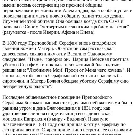
имени восемь сестер-девиц из прежней общины
первоначальницы монахини Александры, дала особый устав и
повелела принимать в новую общину одних только девиц.
Игуменией этой обители Она обещала всегда быть Сама и
назвала ее Своим "четвертым вселенским жребием на земле"
(разумеется - после Иверии, Афона и Киева).
В 1830 году Преподобный Серафим вновь сподобился
явления Божией Матери. Об этом он сам рассказывал
дивеевскому священнику отцу Василию Садовскому
следующее: "Ныне,- говорил он,- Царица Небесная посетила
убогого Серафима и покрыла неизъяснимой благодатью,
рекши мне: "Любимиче Мой! Проси от Меня чего хочешь". И
я просил, чтобы все в Серафимовой пустыни спаслись бы
сироточки, и Матерь Божия обещала убогому Серафиму сию
неизреченную радость".
Последнее общеизвестное посещение Преподобного
Серафима Богоматерью вместе с другими небожителями было
ранним утром в день Благовещения в 1831 году, как
удостоверяет личная свидетельница его - дивеевская
монахиня Евпраксия (в миру - Евдокия). Накануне
Благовещения в 1831 году она пришла к отцу Серафиму по
его приглашению. Старец приветливо встретил ее со словами: