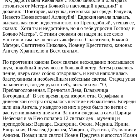
"Ах, радость моя! Какая нам с тобою милость и благодать
готовится от Матери Божией в настоящий праздник!" и
добавил: "Повторяй, матушка, несколько раз сряду: Радуйся,
Невесто Неневестная! Аллилуйя!" Евдокия начала плакать,
высказывая свое недостоинство, но Преподобный, утешая ее,
сказал: "Хотя ты и недостойна, но я о тебе упросил Господа и
Божию Матерь". С этими словами он надел на нее свою
мантию и сам начал читать акафисты: Спасителю, Божией
Матери, Святителю Николаю, Иоанну Крестителю, каноны:
Ангелу Хранителю и Всем святым.
По прочтении канона Всем святым неожиданно послышался
шум, подобный шуму леса в большой ветер. Затем раздалось
пение, дверь сама собою отворилась, и келья наполнилась
благоуханием и необычайным небесным светом. Старец упал
на колени и, воздев руки к небу, воскликнул: "О,
Преблагословенная, Пречистая Дева, Владычица
Богородица!" В это время пред взором отца Серафима и
дивеевской сестры открылось шествие небожителей. Впереди
шли два Ангела, у каждого из них в руке было по ветви с
распустившимися цветами. За ними следовала сама Царица
Небесная и за Нею попарно 12 святых дев - мучениц и
преподобных: Варвара, Екатерина, Фекла, Марина, Ирина,
Евпраксия, Пелагея, Дорофея, Макрина, Иустина, Иулиания и
Анисия. Позади шли святой Иоанн Предтеча и апостол Иоанн