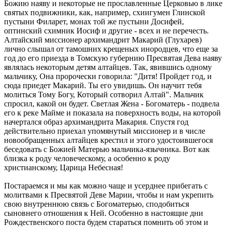
Божию наяву и некоторые не прославленные Церковью в лике
святых подвижники, как, например, схиигумен Глинской
пустыни Филарет, монах той же пустыни Досифей,
оптинский схимник Иосиф и другие - всех и не перечесть.
Алтайский миссионер архимандрит Макарий (Глухарев)
лично слышал от тамошних крещеных инородцев, что еще за
год до его приезда в Томскую губернию Пресвятая Дева наяву
являлась некоторым детям алтайцев. Так, явившись одному
мальчику, Она пророчески говорила: "Дитя! Пройдет год, и
сюда приедет Макарий. Ты его увидишь. Он научит тебя
молиться Тому Богу, Который сотворил Алтай". Мальчик
спросил, какой он будет. Светлая Жена - Богоматерь - подвела
его к реке Майме и показала на поверхность воды, на которой
начертался образ архимандрита Макария. Спустя год
действительно приехал упомянутый миссионер и в числе
новообращенных алтайцев крестил и этого удостоившегося
беседовать с Божией Матерью мальчика-язычника. Вот как
близка к роду человеческому, а особенно к роду
христианскому, Царица Небесная!
Постараемся и мы как можно чаще и усерднее прибегать с
молитвами к Пресвятой Деве Марии, чтобы и нам укрепить
свою внутреннюю связь с Богоматерью, сподобиться
сыновнего отношения к Ней. Особенно в настоящие дни
Рождественского поста будем стараться помнить об этом и