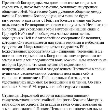
Пресвятой Богородицы, мы должны всячески стараться
сохранять и, насколько возможно, усиливать внутреннее
общение с Ней. Чем теснее будет духовное общение между
нами и Пресвятой Богородицей, чем сильнее будет
внутренняя наша связь с Ней, тем больше и чаще мы будем
пользоваться Ее покровительством и получать от Нее великие
милости. Для укрепления этой внутренней нашей связи с
Царицей Небесной необходимы частые молитвенные
обращения к Ней и благоговейное созерцание Ее величия,
которым Она возвышается над всеми земными и небесными
существами. Надо также стараться подражать Ей в
Божественных добродетелях Ее - смирении, терпении, в Ее
постоянном стремлении к Богу, постоянном отрешении от
земли и всецелой преданности воле Божией. Нам известно из
истории Церкви, что многие святые подвижники
непрестанной молитвой и уподоблением Пречистой в своих
душевных расположениях успевали поставлять себя в
сыновнее отношение к Ней, настолько близкое, что
удостаивались видимых Ее посещений и явлений. Об этих
явлениях Божией Матери мы и побеседуем сегодня.
Страницы Церковной истории насыщены дивными
свидетельствами чрезвычайной близости Божией Матери к
верующим во Христа. За двадцать веков существования на
земле христианской Церкви Церковная историческая наука