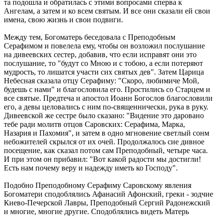
та подошла и обратилась с этими вопросами сперва к
Ангелам, а затем и ко всем святым. И все они сказали ей свои
имена, свою жизнь и свои подвиги.
Между тем, Богоматерь беседовала с Преподобным
Серафимом и повелела ему, чтобы он возложил послушание
на дивеевских сестер, добавив, что если исправят они это
послушание, то "будут со Мною и с тобою, а если потеряют
мудрость, то лишатся участи сих святых дев". Затем Царица
Небесная сказала отцу Серафиму: "Скоро, любимиче Мой,
будешь с нами" и благословила его. Простились со Старцем и
все святые. Предтеча и апостол Иоанн Богослов благословили
его, а девы целовались с ним по-священнически, рука в руку.
Дивеевской же сестре было сказано: "Видение это даровано
тебе ради молитв отцов Саровских: Серафима, Марка,
Назария и Пахомия", и затем в одно мгновение светлый сонм
небожителей скрылся от их очей. Продолжалось сие дивное
посещение, как сказал потом сам Преподобный, четыре часа.
И при этом он прибавил: "Вот какой радости мы достигли!
Есть нам почему веру и надежду иметь ко Господу".
Подобно Преподобному Серафиму Саровскому явления
Богоматери сподоблялись Афанасий Афонский, греки - зодчие
Киево-Печерской Лавры, Преподобный Сергий Радонежский
и многие, многие другие. Сподоблялись видеть Матерь