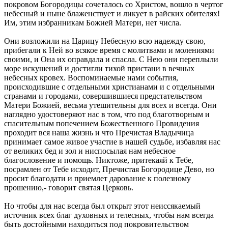
покровом Богородицы сочеталось со Христом, вошло в чертог
небесный и ныне блаженствует и ликует в райских обителях!
Им, этим избранникам Божией Матери, нет числа.
Они возложили на Царицу Небесную всю надежду свою,
прибегали к Ней во всякое время с молитвами и молениями
своими, и Она их оправдала и спасла. С Нею они переплыли
море искушений и достигли тихой пристани в вечных
небесных кровех. Воспоминаемые нами события,
происходившие с отдельными христианами и с отдельными
странами и городами, совершившиеся предстательством
Матери Божией, весьма утешительны для всех и всегда. Они
наглядно удостоверяют нас в том, что под благотворным и
спасительным попечением Божественного Провидения
проходит вся наша жизнь и что Пречистая Владычица
принимает самое живое участие в нашей судьбе, избавляя нас
от великих бед и зол и ниспосылая нам небесное
благословение и помощь. Никтоже, притекаяй к Тебе,
посрамлен от Тебе исходит, Пречистая Богородице Дево, но
просит благодати и приемлет дарование к полезному
прошению,- говорит святая Церковь.
Но чтобы для нас всегда был открыт этот неиссякаемый
источник всех благ духовных и телесных, чтобы нам всегда
быть достойными находиться под покровительством