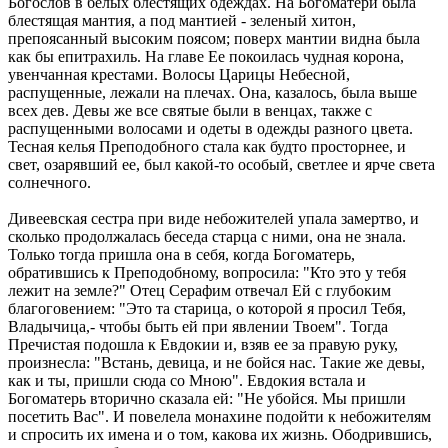
Богослов в белых блестящих одеждах. На Богоматери была
блестящая мантия, а под мантией - зеленый хитон,
препоясанный высоким поясом; поверх мантии видна была
как бы епитрахиль. На главе Ее покоилась чудная корона,
увенчанная крестами. Волосы Царицы Небесной,
распущенные, лежали на плечах. Она, казалось, была выше
всех дев. Девы же все святые были в венцах, также с
распущенными волосами и одеты в одежды разного цвета.
Тесная келья Преподобного стала как будто просторнее, и
свет, озарявший ее, был какой-то особый, светлее и ярче света
солнечного.
Дивеевская сестра при виде небожителей упала замертво, и
сколько продолжалась беседа старца с ними, она не знала.
Только тогда пришла она в себя, когда Богоматерь,
обратившись к Преподобному, вопросила: "Кто это у тебя
лежит на земле?" Отец Серафим отвечал Ей с глубоким
благоговением: "Это та старица, о которой я просил Тебя,
Владычица,- чтобы быть ей при явлении Твоем". Тогда
Пречистая подошла к Евдокии и, взяв ее за правую руку,
произнесла: "Встань, девица, и не бойся нас. Такие же девы,
как и ты, пришли сюда со Мною". Евдокия встала и
Богоматерь вторично сказала ей: "Не убойся. Мы пришли
посетить Вас". И повелела монахине подойти к небожителям
и спросить их имена и о том, какова их жизнь. Ободрившись,