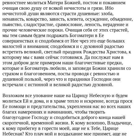
ревностнее молиться Матери Божией, постом и покаянием
очищая свою душу от всякой нечистоты и грязи. Ибо
нечистотой души являются страсти душевные: злоба,
ненависть, коварство, зависть, клевета, осуждение, объядение,
пьянство, сладострастие, срамословие, леность, нерадение и
прочие человеческие пороки. Очищая себя от этих страстей,
мы тем самым будем подражать Богоматери в Ее
совершенствах и сподобимся от Нее чрез это еще больших
милостей и внимания; сподобимся и с духовной радостью
встретить великий, светлый праздник Рождества Христова, к
которому мы с вами сейчас готовимся. Да послужат нам в
этом добром деле примером наши благочестивые предки,
которые и Богоматерь любили, и заповеди Божии хранили со
страхом и благоговением, посты проводя с ревностью и
душевной пользой, через что и праздники Господни они
встречали с истинной и великой радостью духовной.
Возложим все упование наше на Царицу Небесную и будем
молиться Ей и дома, и в храме тепло и искренне, всегда прося
Ее помощи и предстательства, укрепления нас во всех наших
благих намерениях и начинаниях, чтобы творить
благоугодное Господу и сподобиться доброго конца нашей
скоротечной, временной жизни. К кому возопию, Владычице,
к кому прибегну в горести моей, аще не к Тебе, Царице
Небесная? Кто плач мой и воздыхание мое приимет, аще не