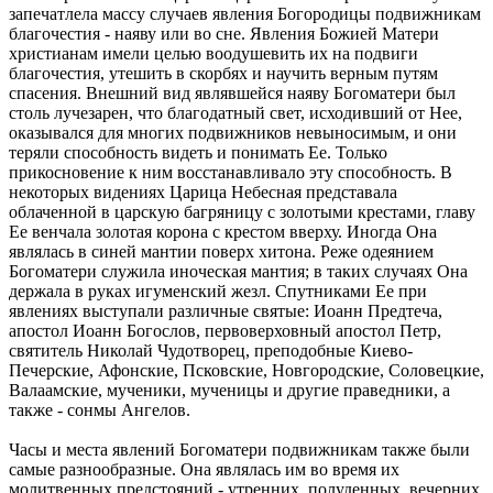
запечатлела массу случаев явления Богородицы подвижникам
благочестия - наяву или во сне. Явления Божией Матери
христианам имели целью воодушевить их на подвиги
благочестия, утешить в скорбях и научить верным путям
спасения. Внешний вид являвшейся наяву Богоматери был
столь лучезарен, что благодатный свет, исходивший от Нее,
оказывался для многих подвижников невыносимым, и они
теряли способность видеть и понимать Ее. Только
прикосновение к ним восстанавливало эту способность. В
некоторых видениях Царица Небесная представала
облаченной в царскую багряницу с золотыми крестами, главу
Ее венчала золотая корона с крестом вверху. Иногда Она
являлась в синей мантии поверх хитона. Реже одеянием
Богоматери служила иноческая мантия; в таких случаях Она
держала в руках игуменский жезл. Спутниками Ее при
явлениях выступали различные святые: Иоанн Предтеча,
апостол Иоанн Богослов, первоверховный апостол Петр,
святитель Николай Чудотворец, преподобные Киево-
Печерские, Афонские, Псковские, Новгородские, Соловецкие,
Валаамские, мученики, мученицы и другие праведники, а
также - сонмы Ангелов.
Часы и места явлений Богоматери подвижникам также были
самые разнообразные. Она являлась им во время их
молитвенных предстояний - утренних, полуденных, вечерних,