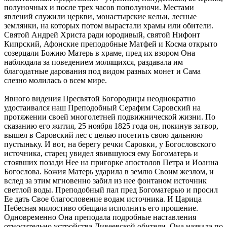
полуночных и после трех часов пополуночи. Местами
явлений служили церкви, монастырские кельи, лесные
землянки, на которых потом вырастали храмы или обители.
Святой Андрей Христа ради юродивый, святой Нифонт
Кипрский, Афонские преподобные Матфей и Косма открыто
созерцали Божию Матерь в храме, пред их взором Она
наблюдала за поведением молящихся, раздавала им
благодатные дарования под видом разных монет и Сама
слезно молилась о всем мире.
Явного видения Пресвятой Богородицы неоднократно
удостаивался наш Преподобный Серафим Саровский на
протяжении своей многолетней подвижнической жизни. По
сказанию его жития, 25 ноября 1825 года он, покинув затвор,
вышел в Саровский лес с целью посетить свою дальнюю
пустыньку. И вот, на берегу речки Саровки, у Богословского
источника, старец увидел явившуюся ему Богоматерь и
стоявших позади Нее на пригорке апостолов Петра и Иоанна
Богослова. Божия Матерь ударила в землю Своим жезлом, и
вслед за этим мгновенно забил из нее фонтаном источник
светлой воды. Преподобный пал пред Богоматерью и просил
Ее дать Свое благословение водам источника. И Царица
Небесная милостиво обещала исполнить его прошение.
Одновременно Она преподала подробные наставления
относительно устройства Дивеевской обители. Она назвала по