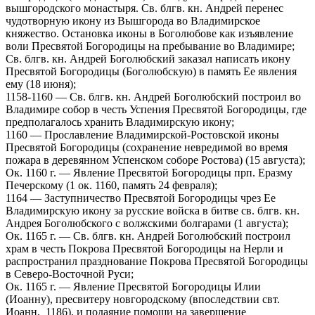
вышгородского монастыря. Св. блгв. кн. Андрей перенес
чудотворную икону из Вышгорода во Владимирское
княжество. Остановка иконы в Боголюбове как изъявление
воли Пресвятой Богородицы на пребывание во Владимире;
Св. блгв. кн. Андрей Боголюбский заказал написать икону
Пресвятой Богородицы (Боголюбскую) в память Ее явления
ему (18 июня);
1158-1160 — Св. блгв. кн. Андрей Боголюбский построил во
Владимире собор в честь Успения Пресвятой Богородицы, где
предполагалось хранить Владимирскую икону;
1160 — Прославление Владимирской-Ростовской иконы
Пресвятой Богородицы (сохранение невредимой во время
пожара в деревянном Успенском соборе Ростова) (15 августа);
Ок. 1160 г. — Явление Пресвятой Богородицы прп. Еразму
Печерскому (1 ок. 1160, память 24 февраля);
1164 — Заступничество Пресвятой Богородицы чрез Ее
Владимирскую икону за русские войска в битве св. блгв. кн.
Андрея Боголюбского с волжскими болгарами (1 августа);
Ок. 1165 г. — Св. блгв. кн. Андрей Боголюбский построил
храм в честь Покрова Пресвятой Богородицы на Нерли и
распространил празднование Покрова Пресвятой Богородицы
в Северо-Восточной Руси;
Ок. 1165 г. — Явление Пресвятой Богородицы Илии
(Иоанну), пресвитеру новгородскому (впоследствии свт.
Иоанн, 1186), и подаяние помощи на завершение