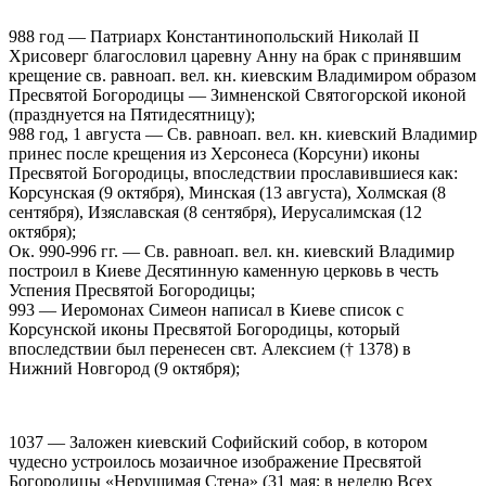
988 год — Патриарх Константинопольский Николай II
Хрисоверг благословил царевну Анну на брак с принявшим
крещение св. равноап. вел. кн. киевским Владимиром образом
Пресвятой Богородицы — Зимненской Святогорской иконой
(празднуется на Пятидесятницу);
988 год, 1 августа — Св. равноап. вел. кн. киевский Владимир
принес после крещения из Херсонеса (Корсуни) иконы
Пресвятой Богородицы, впоследствии прославившиеся как:
Корсунская (9 октября), Минская (13 августа), Холмская (8
сентября), Изяславская (8 сентября), Иерусалимская (12
октября);
Ок. 990-996 гг. — Св. равноап. вел. кн. киевский Владимир
построил в Киеве Десятинную каменную церковь в честь
Успения Пресвятой Богородицы;
993 — Иеромонах Симеон написал в Киеве список с
Корсунской иконы Пресвятой Богородицы, который
впоследствии был перенесен свт. Алексием († 1378) в
Нижний Новгород (9 октября);
1037 — Заложен киевский Софийский собор, в котором
чудесно устроилось мозаичное изображение Пресвятой
Богородицы «Нерушимая Стена» (31 мая; в неделю Всех