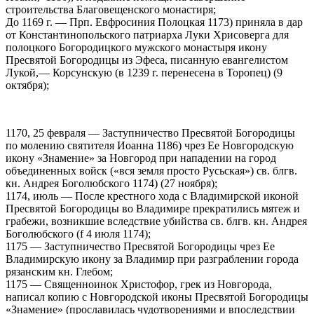
строительства Благовещенского монастиря;
До 1169 г. — Прп. Евфросиния Полоцкая 1173) приняла в дар
от Константинопольского патриарха Луки Хрисоверга для
полоцкого Богородицкого мужского монастыря икону
Пресвятой Богородицы из Эфеса, писанную евангелистом
Лукой,— Корсунскую (в 1239 г. перенесена в Торопец) (9
октября);
1170, 25 февраля — Заступничество Пресвятой Богородицы
по молению святителя Иоанна 1186) чрез Ее Новгородскую
икону «Знамение» за Новгород при нападении на город
объединенных войск («вся земля просто Русьская») св. блгв.
кн. Андрея Боголюбского 1174) (27 ноября);
1174, июль — После крестного хода с Владимирской иконой
Пресвятой Богородицы во Владимире прекратились мятеж и
грабежи, возникшие вследствие убийства св. блгв. кн. Андрея
Боголюбского (f 4 июля 1174);
1175 — Заступничество Пресвятой Богородицы чрез Ее
Владимирскую икону за Владимир при разграблении города
рязанским кн. Глебом;
1175 — Священноинок Христофор, грек из Новгорода,
написал копию с Новгородской иконы Пресвятой Богородицы
«Знамение» (прославилась чудотворениями и впоследствии