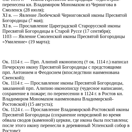
перенесена кн. Владимиром Мономахом из Чернигова в
Смоленск (28 июля);
XI в. — Явление Любечской Черниговской иконы Пресвятой
Богородицы (7 мая);
XI в. — Прославление Цареградской Старорусской иконы
Пресвятой Богородицы в Старой Руссе (17 сентября);
1103 — Явление Смоленской иконы Пресвятой Богородицы
«Умиление» (19 марта);
Ок. 1114 г. — Прп. Алипий иконописец († ок. 1114 г.) написал
Печерскую икону Пресвятой Богородицы с предстоящими
прп. Антонием и Феодосием (впоследствии наименована
Свенской);
Ок. 1114 г. — Прославление иконы Пресвятой Богородицы,
заказанной прп. Алипию иконописцу (чудесное написание,
сохранение в пожаре; по перенесении в 1124 г. в Ростов кн.
Владимиром Мономахом наименована Владимирской-
Ростовской) (15 августа);
Ок. 1124 г. — Прославление Владимирской-Ростовской иконы
Пресвятой Богородицы (сохранение невредимой во время
обвала сводов (каменной) церкви, где икона была поставлена;
после этого икону перенесли в деревянный Успенский собор в
Ростове);