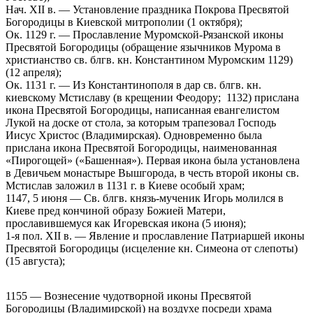
Нач. XII в. — Установление праздника Покрова Пресвятой
Богородицы в Киевской митрополии (1 октября);
Ок. 1129 г. — Прославление Муромской-Рязанской иконы
Пресвятой Богородицы (обращение язычников Мурома в
христианство св. блгв. кн. Константином Муромским 1129)
(12 апреля);
Ок. 1131 г. — Из Константинополя в дар св. блгв. кн.
киевскому Мстиславу (в крещении Феодору; 1132) прислана
икона Пресвятой Богородицы, написанная евангелистом
Лукой на доске от стола, за которым трапезовал Господь
Иисус Христос (Владимирская). Одновременно была
прислана икона Пресвятой Богородицы, наименованная
«Пирогощей» («Башенная»). Первая икона была установлена
в Девичьем монастыре Вышгорода, в честь второй иконы св.
Мстислав заложил в 1131 г. в Киеве особый храм;
1147, 5 июня — Св. блгв. князь-мученик Игорь молился в
Киеве пред кончиной образу Божией Матери,
прославившемуся как Игоревская икона (5 июня);
1-я пол. XII в. — Явление и прославление Патриаршей иконы
Пресвятой Богородицы (исцеление кн. Симеона от слепоты)
(15 августа);
1155 — Вознесение чудотворной иконы Пресвятой
Богородицы (Владимирской) на воздухе посреди храма