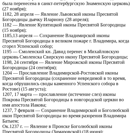
была перенесена в санкт-петербургскую Знаменскую церковь)
(27 ноября);
1182, 28 апреля — Явление Львовской иконы Пресвятой
Богородицы дьячку Илариону (28 апреля);
1182 — Явление Купятицкой иконы Пресвятой Богородицы
(15 ноября);
1185,13 апреля — Сохранение Владимирской иконы
Пресвятой Богородицы в великом пожаре г. Владимира, когда
сгорел Успенский собор;
1195 — Смоленский кн. Давид перенес в Михайловскую
церковь Смоленска Свирскую икону Пресвятой Богородицы;
1198, 24 сентября — Явление Мирожской иконы Пресвятой
Богородицы (24 сентября);
1204 — Прославление Владимирской-Ростовской иконы
Пресвятой Богородицы (сохранение невредимой в то время,
когда обрушились своды каменного Успенского собора в
Ростове) (15 августа);
1207, 17 марта — прославление (истечение слез) иконы
Покрова Пресвятой Богородицы в новгородской церкви во
имя апостола Иакова;
1237, 7 февраля — Сохранение Владимирской и Боголюбской
икон Пресвятой Богородицы во время разорения Владимира
Батыем;
Ок.1237 г. — Явление в Пронске Боголюбской иконы
Пресвятой Богородицы (Зимаровской) (18 июня);