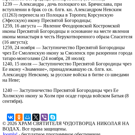
1239 — Александра , дочь полоцкого кн. Брячислава, при
вступлении в брак со св. блгв. кн. Александром Невским
(11263) перенесла из Полоцка в Торопец Корсунскую
(Эфесскую) икону Пресвятой Богородицы;
1259, 16 августа — Явление Феодоровской Костромской
иконы Пресвятой Богородицы и основание на месте явления
иконы монастыря в честь Нерукотворенного образа Спасителя
(16 августа);
1259, 24 ноября — Заступничество Пресвятой Богородицы
чрез Ее Смоленскую икону за Смоленск при разорении города
татаро-монголами (24 ноября, 28 июля);
1240, 15 июля — Заступничество Пресвятой Богородицы чрез
Ее икону «Знамение», принадлежавшую св. блгв. кн.
Александру Невскому, за русские войска в битве со шведами
на Неве;
1240 — Заступничество Пресвятой Богородицы чрез Ее
Холмскую икону за Холм при осаде города войском Батыя (8
сентября).
© 2026 ХРАМ СВЯТИТЕЛЯ ЧУДОТВОРЦА НИКОЛАЯ НА
ВОДАХ. Все права защищены.
Joomla!
- бесплатное программное обеспечение,