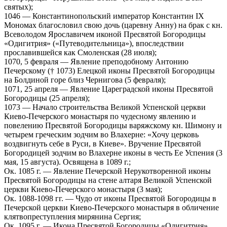
святых);
1046 — Константинопольский император Константин IX
Мономах благословил свою дочь (царевну Анну) на брак с кн.
Всеволодом Ярославичем иконой Пресвятой Богородицы
«Одигитрия» («Путеводительница»), впоследствии
прославившейся как Смоленская (28 июля);
1070, 5 февраля — Явление преподобному Антонию
Печерскому († 1073) Елецкой иконы Пресвятой Богородицы
на Болдиной горе близ Чернигова (5 февраля);
1071, 25 апреля — Явление Цареградской иконы Пресвятой
Богородицы (25 апреля);
1073 — Начало строительства Великой Успенской церкви
Киево-Печерского монастыря по чудесному явлению и
повелению Пресвятой Богородицы варяжскому кн. Шимону и
четырем греческим зодчим во Влахерне: «Хочу церковь
воздвигнуть себе в Руси, в Киеве». Вручение Пресвятой
Богородицей зодчим во Влахерне иконы в честь Ее Успения (3
мая, 15 августа). Освящена в 1089 г.;
Ок. 1085 г. — Явление Печерской Нерукотворенной иконы
Пресвятой Богородицы на стене алтаря Великой Успенской
церкви Киево-Печерского монастыря (3 мая);
Ок. 1088-1098 гг. — Чудо от иконы Пресвятой Богородицы в
Печерской церкви Киево-Печерского монастыря в обличение
клятвопреступления мирянина Сергия;
Ок. 1095 г. — Икона Пресвятой Богородицы «Одигитрия»