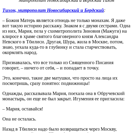
Митрополит Новосибирский и Бердский Тихон
Тихон, митрополит Новосибирский и Бердский
:
– Божия Матерь является отнюдь не только монахам. Я даже
вот такую историю расскажу. Знаком я с двумя сестрами. Одна
из них, Мария, пела у схимитрополита Зиновия (Мажуги) на
клиросе в храме святого благоверного князя Александра
Невского в Тбилиси. Другая, Шура, жила в Москве, потом,
знаю, уехала куда-то в глубинку и стала старчествовать,
окормлять народ.
Признавалась, что все только из Священного Писания
говорит, – ничего от себя, – и попадает в точку.
Это, конечно, такие две матушки, что просто на лица их
посмотришь, сразу понятно: подвижницы!
Однажды, рассказывала Мария, поехала она в Обручевский
монастырь, он еще не был закрыт. Игумения ее пригласила:
– Мария, оставайся!
Она не осталась.
Назад в Тбилиси надо было возвращаться через Москву,