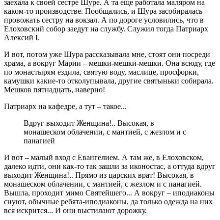
заехала к своей сестре Шуре. А та еще работала маляром на
каком-то производстве. Пообщались, и Шура засобиралась
провожать сестру на вокзал. А по дороге условились, что в
Елоховский собор заедут на службу. Служил тогда Патриарх
Алексий I.
И вот, потом уже Шура рассказывала мне, стоят они посреди
храма, а вокруг Марии – мешки-мешки-мешки. Она всюду, где
по монастырям ездила, святую воду, маслице, просфорки,
камушки какие-то отколупывала, другие святыньки собирала.
Мешков пятнадцать, наверно!
Патриарх на кафедре, а тут – такое...
Вдруг выходит Женщина!.. Высокая, в
монашеском облачении, с мантией, с жезлом и с
панагией
И вот – малый вход с Евангелием. А там же, в Елоховском,
далеко идти, они как-то так зашли за иконостас, а оттуда вдруг
выходит Женщина!.. Прямо из царских врат! Высокая, в
монашеском облачении, с мантией, с жезлом и с панагией.
Вышла, проходит мимо Святейшего... А вокруг – иподиаконы
снуют, обычные ребята-иподиаконы, да только одежда на них
вся искрится... И они выстилают дорожку.