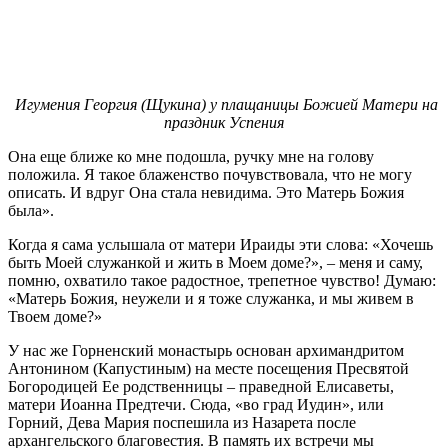
Игумения Георгия (Щукина) у плащаницы Божией Матери на
праздник Успения
Она еще ближе ко мне подошла, ручку мне на голову
положила. Я такое блаженство почувствовала, что не могу
описать. И вдруг Она стала невидима. Это Матерь Божия
была».
Когда я сама услышала от матери Ираиды эти слова: «Хочешь
быть Моей служанкой и жить в Моем доме?», – меня и саму,
помню, охватило такое радостное, трепетное чувство! Думаю:
«Матерь Божия, неужели и я тоже служанка, и мы живем в
Твоем доме?»
У нас же Горненский монастырь основан архимандритом
Антонином (Капустиным) на месте посещения Пресвятой
Богородицей Ее родственницы – праведной Елисаветы,
матери Иоанна Предтечи. Сюда, «во град Иудин», или
Горний, Дева Мария поспешила из Назарета после
архангельского благовестия. В память их встречи мы