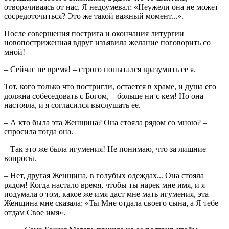
отворачиваясь от нас. Я недоумевал: «Неужели она не может
сосредоточиться? Это же такой важный момент...».
После совершения пострига и окончания литургии
новопостриженная вдруг изъявила желание поговорить со
мной!
– Сейчас не время! – строго попытался вразумить ее я.
Тот, кого только что постригли, остается в храме, и душа его
должна собеседовать с Богом, – больше ни с кем! Но она
настояла, и я согласился выслушать ее.
– А кто была эта Женщина? Она стояла рядом со мною? –
спросила тогда она.
– Так это же была игумения! Не понимаю, что за лишние
вопросы.
– Нет, другая Женщина, в голубых одеждах... Она стояла
рядом! Когда настало время, чтобы ты нарек мне имя, и я
подумала о том, какое же имя даст мне мать игумения, эта
Женщина мне сказала: «Ты Мне отдала своего сына, а Я тебе
отдам Свое имя».