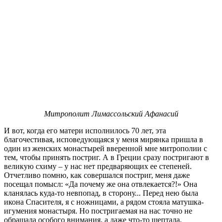
Митрополит Лимассольский Афанасий
И вот, когда его матери исполнилось 70 лет, эта
благочестивая, исповедующаяся у меня мирянка пришла в
один из женских монастырей вверенной мне митрополии с
тем, чтобы принять постриг. А в Греции сразу постригают в
великую схиму – у нас нет предваряющих ее степеней.
Отчетливо помню, как совершался постриг, меня даже
посещал помысл: «Да почему же она отвлекается?!» Она
кланялась куда-то невпопад, в сторону... Перед нею была
икона Спасителя, я с ножницами, а рядом стояла матушка-
игумения монастыря. Но постригаемая на нас точно не
обращала особого внимания, а даже что-то шептала,