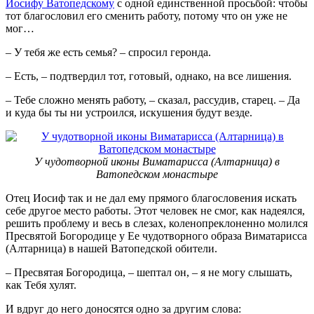
Иосифу Ватопедскому
с одной единственной просьбой: чтобы
тот благословил его сменить работу, потому что он уже не
мог…
– У тебя же есть семья? – спросил геронда.
– Есть, – подтвердил тот, готовый, однако, на все лишения.
– Тебе сложно менять работу, – сказал, рассудив, старец. – Да
и куда бы ты ни устроился, искушения будут везде.
У чудотворной иконы Виматарисса (Алтарница) в
Ватопедском монастыре
Отец Иосиф так и не дал ему прямого благословения искать
себе другое место работы. Этот человек не смог, как надеялся,
решить проблему и весь в слезах, коленопреклоненно молился
Пресвятой Богородице у Ее чудотворного образа Виматарисса
(Алтарница) в нашей Ватопедской обители.
– Пресвятая Богородица, – шептал он, – я не могу слышать,
как Тебя хулят.
И вдруг до него доносятся одно за другим слова: