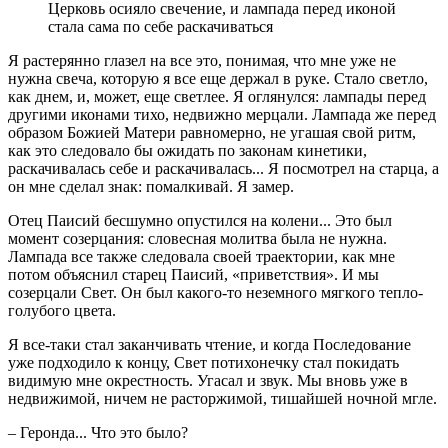
Церковь осияло свечение, и лампада перед иконой
стала сама по себе раскачиваться
Я растерянно глазел на все это, понимая, что мне уже не
нужна свеча, которую я все еще держал в руке. Стало светло,
как днем, и, может, еще светлее. Я оглянулся: лампады перед
другими иконами тихо, недвижно мерцали. Лампада же перед
образом Божией Матери равномерно, не угашая свой ритм,
как это следовало бы ожидать по законам кинетики,
раскачивалась себе и раскачивалась... Я посмотрел на старца, а
он мне сделал знак: помалкивай. Я замер.
Отец Паисий бесшумно опустился на колени... Это был
момент созерцания: словесная молитва была не нужна.
Лампада все также следовала своей траектории, как мне
потом объяснил старец Паисий, «приветствия». И мы
созерцали Свет. Он был какого-то неземного мягкого тепло-
голубого цвета.
Я все-таки стал заканчивать чтение, и когда Последование
уже подходило к концу, Свет потихонечку стал покидать
видимую мне окрестность. Угасал и звук. Мы вновь уже в
недвижимой, ничем не расторжимой, тишайшей ночной мгле.
– Геронда... Что это было?