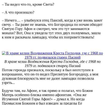
– Ты видел что-то, кроме Света?
– А что произошло?
– Ничего… – улыбнулся отец Паисий, когда я уже вновь зажег
свечу. – Ты разве не знаешь, что Богородица по ночам обходит
Святую Гору Афон и смотрит, чем это тут занимаются
монахи? Вот, Она и увидела тут этих двух полоумных, зашла
к ним и раскачала лампадку, чтобы их поприветствовать!
В храме келии Воздвижения Креста Господня, где с 1968 по
1979 гг. подвизался старец Пасиий
Потом геронда признался, поскольку я был неотступен в
вопрошании, что он-то видел Пресвятую Богородицу, а моя
духовная близорукость мне не далее лампадки позволила
узреть...
Будучи там, на Афоне, я так прямо и полагал, что Божия
Матерь особенно близка именно афонитам. «Она же
Игумения Святой Горы Афон!» – думал я. Но когда
Промыслом Божиим я был изведен за пределы Ее