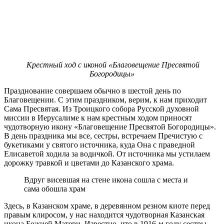
Крестный ход с иконой «Благовещение Пресвятой
Богородицы»
Празднование совершаем обычно в шестой день по
Благовещении. С этим праздником, верим, к нам приходит
Сама Пресвятая. Из Троицкого собора Русской духовной
миссии в Иерусалиме к нам крестным ходом приносят
чудотворную икону «Благовещение Пресвятой Богородицы».
В день праздника мы все, сестры, встречаем Пречистую с
букетиками у святого источника, куда Она с праведной
Елисаветой ходила за водичкой. От источника мы устилаем
дорожку травкой и цветами до Казанского храма.
Вдруг висевшая на стене икона сошла с места и
сама обошла храм
Здесь, в Казанском храме, в деревянном резном киоте перед
правым клиросом, у нас находится чудотворная Казанская
икона Божией Матери. Известно, что в 1916-м году сестры