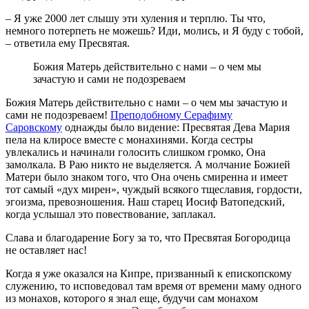
– Я уже 2000 лет слышу эти хуления и терплю. Ты что,
немного потерпеть не можешь? Иди, молись, и Я буду с тобой,
– ответила ему Пресвятая.
Божия Матерь действительно с нами – о чем мы
зачастую и сами не подозреваем
Божия Матерь действительно с нами – о чем мы зачастую и
сами не подозреваем!
Преподобному Серафиму
Саровскому
однажды было видение: Пресвятая Дева Мария
пела на клиросе вместе с монахинями. Когда сестры
увлекались и начинали голосить слишком громко, Она
замолкала. В Раю никто не выделяется. А молчание Божией
Матери было знаком того, что Она очень смиренна и имеет
тот самый «дух мирен», чуждый всякого тщеславия, гордости,
эгоизма, превозношения. Наш старец Иосиф Ватопедский,
когда услышал это повествование, заплакал.
Cлава и благодарение Богу за то, что Пресвятая Богородица
не оставляет нас!
Когда я уже оказался на Кипре, призванный к епископскому
служению, то исповедовал там время от времени маму одного
из монахов, которого я знал еще, будучи сам монахом