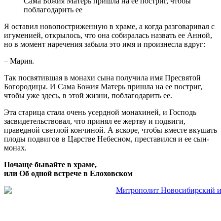
Сама Божия Матерь пришла на ее постриг, чтобы
поблагодарить ее
Я оставил новопостриженную в храме, а когда разговаривал с
игуменией, открылось, что она собиралась назвать ее Анной,
но в момент наречения забыла это имя и произнесла вдруг:
– Мария.
Так посвятившая в монахи сына получила имя Пресвятой
Богородицы. И Сама Божия Матерь пришла на ее постриг,
чтобы уже здесь, в этой жизни, поблагодарить ее.
Эта старица стала очень усердной монахиней, и Господь
засвидетельствовал, что принял ее жертву и подвиги,
праведной светлой кончиной. А вскоре, чтобы вместе вкушать
плоды подвигов в Царстве Небесном, преставился и ее сын-
монах.
Почаще бывайте в храме,
или Об одной встрече в Елоховском