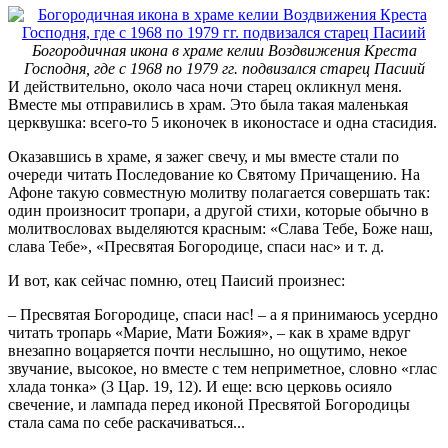
Богородичная икона в храме келии Воздвижения Креста
Господня, где с 1968 по 1979 гг. подвизался старец Пасиий
И действительно, около часа ночи старец окликнул меня.
Вместе мы отправились в храм. Это была такая маленькая
церквушка: всего-то 5 иконочек в иконостасе и одна стасидия.
Оказавшись в храме, я зажег свечу, и мы вместе стали по
очереди читать Последование ко Святому Причащению. На
Афоне такую совместную молитву полагается совершать так:
один произносит тропари, а другой стихи, которые обычно в
молитвословах выделяются красным: «Слава Тебе, Боже наш,
слава Тебе», «Пресвятая Богородице, спаси нас» и т. д.
И вот, как сейчас помню, отец Паисий произнес:
– Пресвятая Богородице, спаси нас! – а я принимаюсь усердно
читать тропарь «Марие, Мати Божия», – как в храме вдруг
внезапно воцаряется почти неслышно, но ощутимо, некое
звучание, высокое, но вместе с тем неприметное, словно «глас
хлада тонка» (3 Цар. 19, 12). И еще: всю церковь осияло
свечение, и лампада перед иконой Пресвятой Богородицы
стала сама по себе раскачиваться...