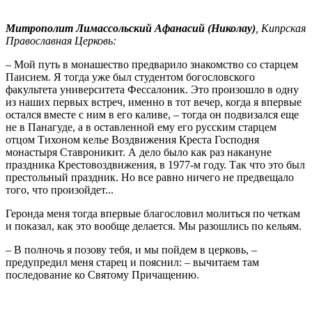
Митрополит Лимассольский Афанасий (Николау)
, Кипрская
Православная Церковь:
– Мой путь в монашество предварило знакомство со старцем
Паисием. Я тогда уже был студентом богословского
факультета университета Фессалоник. Это произошло в одну
из наших первых встреч, именно в тот вечер, когда я впервые
остался вместе с ним в его каливе, – тогда он подвизался еще
не в Панагуде, а в оставленной ему его русским старцем
отцом Тихоном келье Воздвижения Креста Господня
монастыря Ставроникит. А дело было как раз накануне
праздника Крестовоздвижения, в 1977-м году. Так что это был
престольный праздник. Но все равно ничего не предвещало
того, что произойдет...
Геронда меня тогда впервые благословил молиться по четкам
и показал, как это вообще делается. Мы разошлись по кельям.
– В полночь я позову тебя, и мы пойдем в церковь, –
предупредил меня старец и пояснил: – вычитаем там
последование ко Святому Причащению.