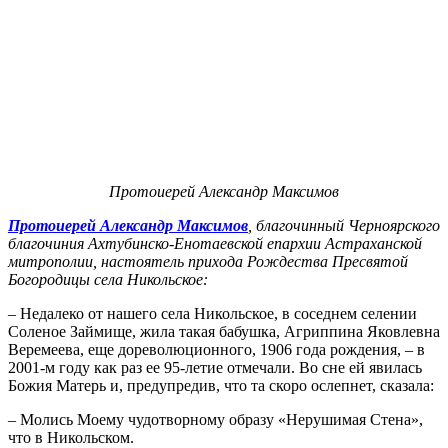
Протоиерей Александр Максимов
Протоиерей Александр Максимов
, благочинный Черноярского
благочиния Ахтубинско-Енотаевской епархии Астраханской
митрополии, настоятель прихода Рождества Пресвятой
Богородицы села Никольское:
– Недалеко от нашего села Никольское, в соседнем селении
Соленое Займище, жила такая бабушка, Агриппина Яковлевна
Веремеева, еще дореволюционного, 1906 года рождения, – в
2001-м году как раз ее 95-летие отмечали. Во сне ей явилась
Божия Матерь и, предупредив, что та скоро ослепнет, сказала:
– Молись Моему чудотворному образу «Нерушимая Стена»,
что в Никольском.