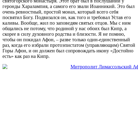
святогорского монастыря. Этот брат был в послушании у
геронды Харалампия, а самого его звали Иоанникий. Это был
очень ревностный, простой монах, который всего себя
посвятил Богу. Подвизался он, как того и требовал Устав его
каливы. Вообще, жил по заповедям святых отцов. Мы с ним
общались не потому, что родиной у нас обоих был Кипр, а
скорее в силу духовного родства и близости. Я не помню,
чтобы он покидал Афон, – разве только один-единственный
раз, когда его избрали протоэпистатом (управляющим) Святой
Горы Афон, и он должен был сопровождать икону «Достойно
есть» как раз на Кипр.