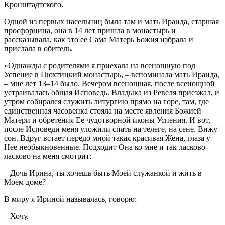
Кронштадтского.
Одной из первых насельниц была там и мать Ираида, старшая
просфорница, она в 14 лет пришла в монастырь и
рассказывала, как это ее Сама Матерь Божия избрала и
прислала в обитель.
«Однажды с родителями я приехала на всенощную под
Успение в Пюхтицкий монастырь, – вспоминала мать Ираида,
– мне лет 13–14 было. Вечером всенощная, после всенощной
устраивалась общая Исповедь. Владыка из Ревеля приезжал, и
утром собирался служить литургию прямо на горе, там, где
единственная часовенка стояла на месте явления Божией
Матери и обретения Ее чудотворной иконы Успения. И вот,
после Исповеди меня уложили спать на телеге, на сене. Вижу
сон. Вдруг встает передо мной такая красивая Жена, глаза у
Нее необыкновенные. Подходит Она ко мне и так ласково-
ласково на меня смотрит:
– Дочь Ирина, ты хочешь быть Моей служанкой и жить в
Моем доме?
В миру я Ириной называлась, говорю:
– Хочу.