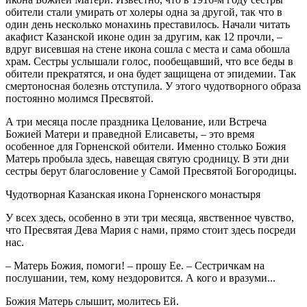
обители стали умирать от холеры одна за другой, так что в
один день несколько монахинь преставилось. Начали читать
акафист Казанской иконе один за другим, как 12 прочли, –
вдруг висевшая на стене икона сошла с места и сама обошла
храм. Сестры услышали голос, пообещавший, что все беды в
обители прекратятся, и она будет защищена от эпидемии. Так
смертоносная болезнь отступила. У этого чудотворного образа
постоянно молимся Пресвятой.
А три месяца после праздника Целование, или Встреча
Божией Матери и праведной Елисаветы, – это время
особенное для Горненской обители. Именно столько Божия
Матерь пробыла здесь, навещая святую сродницу. В эти дни
сестры берут благословение у Самой Пресвятой Богородицы.
Чудотворная Казанская икона Горненского монастыря
У всех здесь, особенно в эти три месяца, явственное чувство,
что Пресвятая Дева Мария с нами, прямо стоит здесь посреди
нас.
– Матерь Божия, помоги! – прошу Ее. – Сестричкам на
послушании, тем, кому нездоровится. А кого и вразуми...
Божия Матерь слышит, молитесь Ей.