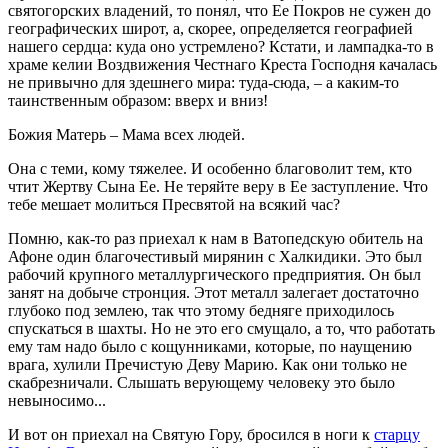
святогорских владений, то понял, что Ее Покров не сужен до
географических широт, а, скорее, определяется географией
нашего сердца: куда оно устремлено? Кстати, и лампадка-то в
храме келии Воздвижения Честнаго Креста Господня качалась
не привычно для здешнего мира: туда-сюда, – а каким-то
таинственным образом: вверх и вниз!
Божия Матерь – Мама всех людей.
Она с теми, кому тяжелее. И особенно благоволит тем, кто
чтит Жертву Сына Ее. Не теряйте веру в Ее заступление. Что
тебе мешает молиться Пресвятой на всякий час?
Помню, как-то раз приехал к нам в Ватопедскую обитель на
Афоне один благочестивый мирянин с Халкидики. Это был
рабочий крупного металлургического предприятия. Он был
занят на добыче стронция. Этот металл залегает достаточно
глубоко под землею, так что этому бедняге приходилось
спускаться в шахты. Но не это его смущало, а то, что работать
ему там надо было с кощунниками, которые, по наущению
врага, хулили Пречистую Деву Марию. Как они только не
скабрезничали. Слышать верующему человеку это было
невыносимо...
И вот он приехал на Святую Гору, бросился в ноги к
старцу