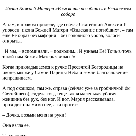
Икона Божией Матери «Взыскание погибших» в Елоховском
соборе
А там, в правом приделе, где сейчас Святейший Алексий II
упокоен, икона Божией Матери «Взыскание погибших», – там
еще Ее образ без мафория – без головного убора, волосы
открыты.
«И мы, – вспоминали, – подходим... И узнаем Ее! Точь-в-точь
такой нам Божия Матерь явилась!»
Когда прикладываемся к ручке Пресвятой Богородицы на
иконе, мы же у Самой Царицы Неба и земли благословение
испрашиваем.
А под окошком, там же, справа (сейчас уже за гробничкой бы
Святейшего), сидела тогда еще такая маленькая убогая
женщина без рук, без ног. И вот, Мария рассказывала,
проходит она мимо нее, а та просит:
– Дочка, возьми меня на руки!
Она взяла ее.
Та говорит: