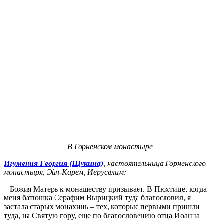
В Горненском монастыре
Игумения Георгия (Щукина)
, настоятельница Горненского
монастыря, Эйн-Карем, Иерусалим:
– Божия Матерь к монашеству призывает. В Пюхтице, когда
меня батюшка Серафим Вырицкий туда благословил, я
застала старых монахинь – тех, которые первыми пришли
туда, на Святую гору, еще по благословению отца Иоанна