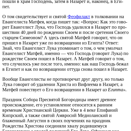
по­шли в храм Гос­по­день, за­тем в На­за­рет и, на­ко­нец, в Еги­
пет.
О том сви­де­тель­ству­ет и свя­той
Фе­о­фи­лакт
в тол­ко­ва­нии на
Еван­ге­ли­ста Мат­фея, ко­гда пи­шет так: «Во­прос: Как это го­во­
рит Еван­ге­лист Лу­ка, что Гос­подь уда­лил­ся в На­за­рет по про­
ше­ствии 40 дней по рож­де­нии Сво­ем и по­сле сре­те­ния Сво­е­го
стар­цем Си­мео­ном? А здесь свя­той Мат­фей го­во­рит, что он
при­шел в На­за­рет уже по воз­вра­ще­нии из Егип­та? От­вет:
Знай, что Еван­ге­лист Лу­ка упо­ми­на­ет о том, о чем умол­чал
Еван­ге­лист Мат­фей, имен­но — что Гос­подь (го­во­рит Лу­ка) по
рож­де­стве Сво­ем по­шел в На­за­рет. А Мат­фей го­во­рит о том,
что слу­чи­лось уже по­сле то­го, имен­но: как наш Гос­подь бе­жал
в Еги­пет и как по воз­вра­ще­нии от­ту­да сно­ва по­шел в На­за­рет.
Во­об­ще Еван­ге­ли­сты не про­ти­во­ре­чат друг дру­гу, но толь­ко
Лу­ка го­во­рит об уда­ле­нии Хри­ста из Виф­ле­е­ма в На­за­рет, а
Мат­фей по­вест­ву­ет о Его воз­вра­ще­нии в На­за­рет
из Егип­та»
.
Праздник Собора Пресвятой Богородицы имеет древнее
происхождение, его установление относится к ранним
временам Христианской Церкви. Уже в 4 веке Епифаний
Кипрский, а также святой Амвросий Медиоланский и
блаженный Августин в своих поучениях на праздник
Рождества Христова соединяли хвалу родившемуся