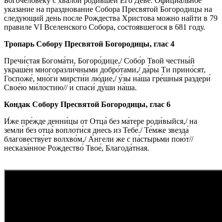
Богочеловеку с хвалой родившей Его Деве. Официальное
указание на празднование Собора Пресвятой Богородицы на
следующий день после Рождества Христова можно найти в 79
правиле VI Вселенского Собора, состоявшегося в 681 году.
Тропарь Собору Пресвятой Богородицы, глас 4
Пречи́стая Богома́ти, Богоро́дице,/ Собо́р Твой честны́й
украше́н многоразли́чными добро́тами,/ да́ры Ти прино́сят,
Госпоже́, мно́ги мирсти́и лю́дие,/ у́зы на́ша гре́шныя раздери́
Свое́ю ми́лостию// и спаси́ ду́ши на́ша.
Кондак Собору Пресвятой Богородицы, глас 6
И́же пре́жде денни́цы от Отца́ без ма́тере роди́выйся,/ на
земли́ без отца́ воплоти́ся днесь из Тебе́./ Те́мже звезда́
благовеству́ет волхво́м,/ А́нгели же с па́стырьми пою́т//
несказа́нное Рождество́ Твое́, Благода́тная.