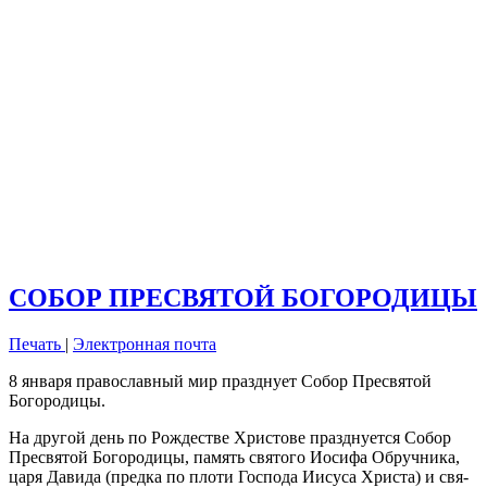
СОБОР ПРЕСВЯТОЙ БОГОРОДИЦЫ
Печать
|
Электронная почта
8 января православный мир празднует Собор Пресвятой
Богородицы.
На дру­гой день по Рож­де­стве Хри­сто­ве празд­ну­ет­ся Со­бор
Пре­свя­той Бо­го­ро­ди­цы, па­мять свя­то­го Иоси­фа Об­руч­ни­ка,
ца­ря Да­ви­да (пред­ка по пло­ти Гос­по­да Иису­са Хри­ста) и свя­