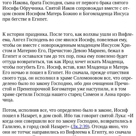
то­го Иа­ко­ва, бра­та Гос­под­ня, сы­на от пер­во­го бра­ка свя­то­го
Иоси­фа Об­руч­ни­ка. Свя­той Иа­ков со­про­вож­дал вме­сте с от­
цом сво­им Иоси­фом Ма­терь Бо­жию и Бо­гом­ла­ден­ца Иису­са
при бег­стве в Еги­пет.
К истории праздника. По­сле то­го, как волх­вы ушли из Виф­ле­
е­ма, Ан­гел Гос­по­день во сне явил­ся Иоси­фу, по­веле­вая ему,
чтобы он вме­сте с но­во­рож­ден­ным мла­ден­цем Иису­сом Хри­
стом и Ма­те­рию Его, Пре­чи­стою Де­вою Ма­ри­ею, бе­жал в
Еги­пет и оста­вал­ся там до тех пор, по­ка ему по­ве­ле­но бу­дет
от­ту­да воз­вра­тить­ся, так как Ирод хо­чет ис­кать Мла­ден­ца,
чтобы по­гу­бить Его. Иосиф, встав, взял Мла­ден­ца и Ма­терь
Его но­чью и по­шел в Еги­пет. Но сна­ча­ла, преж­де от­ше­ствия
сво­е­го ту­да, он ис­пол­нил в хра­ме Со­ло­мо­но­вом все, что опре­
де­ле­но бы­ло по за­ко­ну Гос­под­ню, ибо дни очи­ще­ния Пре­чи­
стой и Пре­не­по­роч­ной Бо­го­ма­те­ри уже на­сту­пи­ли, и в том
хра­ме сре­ти­ли Гос­по­да на­ше­го ста­рец Си­ме­он и Ан­на про­ро­
чи­ца.
По­том, ис­пол­нив все, что опре­де­ле­но бы­ло в за­коне, Иосиф
по­шел в На­за­рет, в дом свой. Ибо так го­во­рит свя­той Лу­ка: «И
ко­гда они со­вер­ши­ли все по за­ко­ну Гос­под­ню, воз­вра­ти­лись в
Га­ли­лею, в го­род свой На­за­рет» (
Лк.2:39
). От­сю­да яв­но, что
они не тот­час на­пра­ви­лись из Виф­ле­е­ма к Егип­ту, но сна­ча­ла