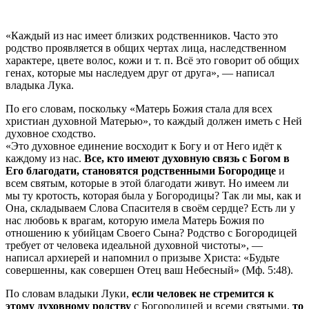
«Каждый из нас имеет близких родственников. Часто это
родство проявляется в общих чертах лица, наследственном
характере, цвете волос, кожи и т. п. Всё это говорит об общих
генах, которые мы наследуем друг от друга», — написал
владыка Лука.
По его словам, поскольку «Матерь Божия стала для всех
христиан духовной Матерью», то каждый должен иметь с Ней
духовное сходство.
«Это духовное единение восходит к Богу и от Него идёт к
каждому из нас.
Все, кто имеют духовную связь с Богом в
Его благодати, становятся родственными Богородице
и
всем святым, которые в этой благодати живут. Но имеем ли
мы ту кротость, которая была у Богородицы? Так ли мы, как и
Она, складываем Слова Спасителя в своём сердце? Есть ли у
нас любовь к врагам, которую имела Матерь Божия по
отношению к убийцам Своего Сына? Родство с Богородицей
требует от человека идеальной духовной чистоты», —
написал архиерей и напомнил о призыве Христа: «Будьте
совершенны, как совершен Отец ваш Небесный» (Мф. 5:48).
По словам владыки Луки,
если человек не стремится к
этому духовному родству
с Богородицей и всеми святыми,
то