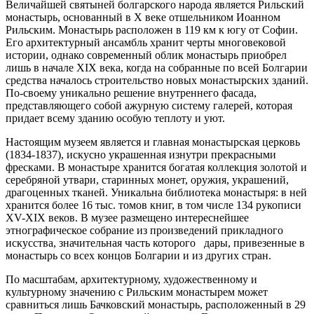
Величайшей святыней болгарского народа является Рильский
монастырь, основанный в X веке отшельником Иоанном
Рильским. Монастырь расположен в 119 км к югу от Софии.
Его архитектурный ансамбль хранит черты многовековой
истории, однако современный облик монастырь приобрел
лишь в начале XIX века, когда на собранные по всей Болгарии
средства началось строительство новых монастырских зданий.
По-своему уникально решение внутреннего фасада,
представляющего собой ажурную систему галерей, которая
придает всему зданию особую теплоту и уют.
Настоящим музеем является и главная монастырская церковь
(1834-1837), искусно украшенная изнутри прекрасными
фресками. В монастыре хранится богатая коллекция золотой и
серебряной утвари, старинных монет, оружия, украшений,
драгоценных тканей. Уникальна библиотека монастыря: в ней
хранится более 16 тыс. томов книг, в том числе 134 рукописи
XV-XIX веков. В музее размещено интереснейшее
этнографическое собрание из произведений прикладного
искусства, значительная часть которого дары, привезенные в
монастырь со всех концов Болгарии и из других стран.
По масштабам, архитектурному, художественному и
культурному значению с Рильским монастырем может
сравниться лишь Бачковский монастырь, расположенный в 29