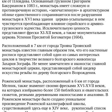
км от Пловдива. Основанный грузином Григорием
Бакурианом в 1083 г., монастырь имеет сложную и
противоречивую историю, «запечатленную» в архитектурном
облике единственного сохранившегося после разрушения
монастыря в XVI века здания церкви-усыпальницы: в нем
чувствуется преобладающее влияние сирийского и армяно-
грузинского зодчества. Исключительную ценность
представляют фрески XI-XII веков, а также монументальная
церковь Успения Пресвятой Богоматери (1604).
Расположенный в 7 км от города Трояна Троянский
монастырь известен главным образом тем, что его настенные
росписи представляют собой один из самых интересных
циклов в творчестве великого болгарского живописца
Захария Зографа. Не менее замечателен и иконостас главной
монастырской церкви, представляющий собой шедевр
искусства резьбы по дереву болгарского Возрождения.
Роженский монастырь, расположенный в 6 км от города
Мелник, также знаменит своими фресками XVI-XVII веков,
на которых изображено более 150 библейских и евангельских
сюжетов, резными деревянными иконостасами и аналоями. В
Роженском монастыре было создано уникальное
произведение Роженской каллиграфской школы,
существовавшей здесь еще в XIV веке, рукописный список