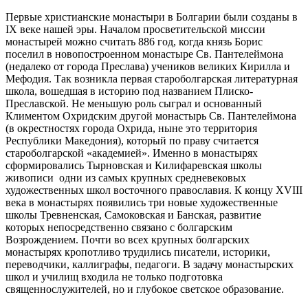
Первые христианские монастыри в Болгарии были созданы в
IX веке нашей эры. Началом просветительской миссии
монастырей можно считать 886 год, когда князь Борис
поселил в новопостроенном монастыре Св. Пантелеймона
(недалеко от города Преслава) учеников великих Кирилла и
Мефодия. Так возникла первая староболгарская литературная
школа, вошедшая в историю под названием Плиско-
Преславской. Не меньшую роль сыграл и основанный
Климентом Охридским другой монастырь Св. Пантелеймона
(в окрестностях города Охрида, ныне это территория
Республики Македония), который по праву считается
староболгарской «академией». Именно в монастырях
сформировались Тырновская и Килифаревская школы
живописи одни из самых крупных средневековых
художественных школ восточного православия. К концу XVIII
века в монастырях появились три новые художественные
школы Тревненская, Самоковская и Банская, развитие
которых непосредственно связано с болгарским
Возрождением. Почти во всех крупных болгарских
монастырях кропотливо трудились писатели, историки,
переводчики, каллиграфы, педагоги. В задачу монастырских
школ и училищ входила не только подготовка
священнослужителей, но и глубокое светское образование.