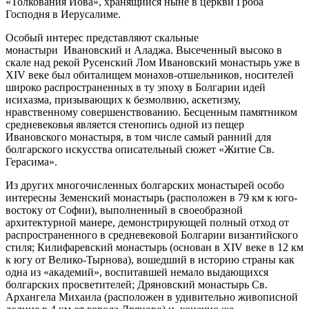
«Толкования Иова», хранящийся ныне в церкви Гроба
Господня в Иерусалиме.
Особый интерес представляют скальные
монастыри Ивановский и Аладжа. Высеченный высоко в
скале над рекой Русенский Лом Ивановский монастырь уже в
XIV веке был обиталищем монахов-отшельников, носителей
широко распространенных в ту эпоху в Болгарии идей
исихазма, призывающих к безмолвию, аскетизму,
нравственному совершенствованию. Бесценным памятником
средневековья является стенопись одной из пещер
Ивановского монастыря, в том числе самый ранний для
болгарского искусства описательный сюжет «Житие Св.
Герасима».
Из других многочисленных болгарских монастырей особо
интересны Земенский монастырь (расположен в 79 км к юго-
востоку от Софии), выполненный в своеобразной
архитектурной манере, демонстрирующей полный отход от
распространенного в средневековой Болгарии византийского
стиля; Килифаревский монастырь (основан в XIV веке в 12 км
к югу от Велико-Тырнова), вошедший в историю страны как
одна из «академий», воспитавшей немало выдающихся
болгарских просветителей; Дряновский монастырь Св.
Архангела Михаила (расположен в удивительно живописной