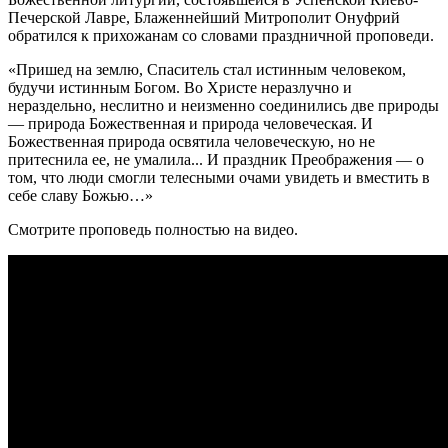
Печерской Лавре, Блаженнейший Митрополит Онуфрий
обратился к прихожанам со словами праздничной проповеди.
«Пришед на землю, Спаситель стал истинным человеком,
будучи истинным Богом. Во Христе неразлучно и
нераздельно, неслитно и неизменно соединились две природы
― природа Божественная и природа человеческая. И
Божественная природа освятила человеческую, но не
притеснила ее, не умалила... И праздник Преображения ― о
том, что люди смогли телесными очами увидеть и вместить в
себе славу Божью…»
Смотрите проповедь полностью на видео.