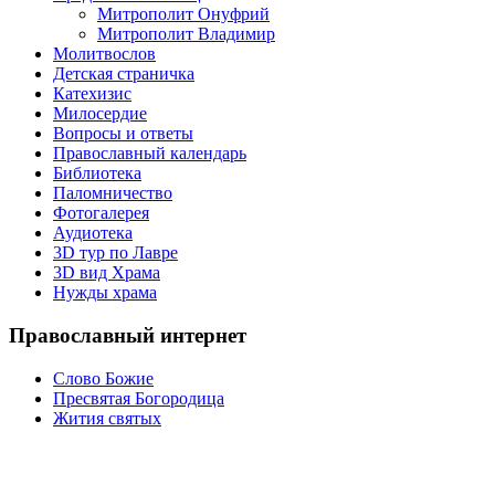
Митрополит Онуфрий
Митрополит Владимир
Молитвослов
Детская страничка
Катехизис
Милосердие
Вопросы и ответы
Православный календарь
Библиотека
Паломничество
Фотогалерея
Аудиотека
3D тур по Лавре
3D вид Храма
Нужды храма
Православный интернет
Слово Божие
Пресвятая Богородица
Жития святых