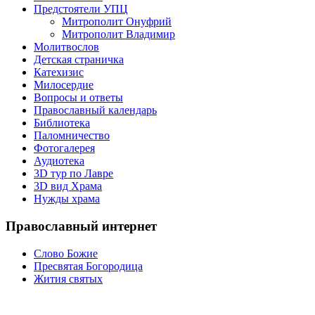
Предстоятели УПЦ
Митрополит Онуфрий
Митрополит Владимир
Молитвослов
Детская страничка
Катехизис
Милосердие
Вопросы и ответы
Православный календарь
Библиотека
Паломничество
Фотогалерея
Аудиотека
3D тур по Лавре
3D вид Храма
Нужды храма
Православный интернет
Слово Божие
Пресвятая Богородица
Жития святых