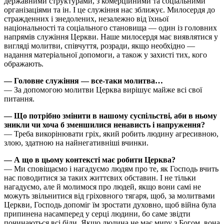
державними структурами, з комерційними та соціальними
організаціями та ін. І це служіння нас зближує. Милосердя до
стражденних і знедолених, незалежно від їхньої
національності та соціального становища — один із головних
напрямів служіння Церкви. Наше милосердя має виявлятися у
вигляді молитви, співчуття, розради, якщо необхідно —
надання матеріальної допомоги, а також у захисті тих, кого
ображають.
— Головне служіння — все-таки молитва…
— За допомогою молитви Церква вирішує майже всі свої
питання.
— Що потрібно змінити в нашому суспільстві, аби в ньому
зникли чи хоча б зменшилися ненависть і напруження?
— Треба викорінювати гріх, який робить людину агресивною,
злою, здатною на найнегативніші вчинки.
— А що в цьому контексті має робити Церква?
— Ми сповіщаємо і нагадуємо людям про те, як Господь вчить
нас поводитися за таких життєвих обставин. І не тільки
нагадуємо, але й молимося про людей, якщо вони самі не
можуть звільнитися від гріховного тягаря, щоб, за молитвами
Церкви, Господь допоміг їм зростати духовно, щоб війна була
припинена насамперед у серці людини, бо саме звідти
починаються всі біди. Якщо людина не має миру з Богом, вона