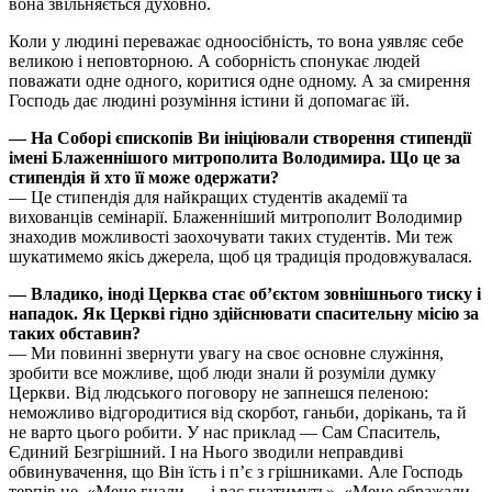
вона звільняється духовно.
Коли у людині переважає одноосібність, то вона уявляє себе
великою і неповторною. А соборність спонукає людей
поважати одне одного, коритися одне одному. А за смирення
Господь дає людині розуміння істини й допомагає їй.
— На Соборі єпископів Ви ініціювали створення стипендії
імені Блаженнішого митрополита Володимира. Що це за
стипендія й хто її може одержати?
— Це стипендія для найкращих студентів академії та
вихованців семінарії. Блаженніший митрополит Володимир
знаходив можливості заохочувати таких студентів. Ми теж
шукатимемо якісь джерела, щоб ця традиція продовжувалася.
— Владико, іноді Церква стає об’єктом зовнішнього тиску і
нападок. Як Церкві гідно здійснювати спасительну місію за
таких обставин?
— Ми повинні звернути увагу на своє основне служіння,
зробити все можливе, щоб люди знали й розуміли думку
Церкви. Від людського поговору не запнешся пеленою:
неможливо відгородитися від скорбот, ганьби, дорікань, та й
не варто цього робити. У нас приклад — Сам Спаситель,
Єдиний Безгрішний. І на Нього зводили неправдиві
обвинувачення, що Він їсть і п’є з грішниками. Але Господь
терпів це. «Мене гнали — і вас гнатимуть», «Мене ображали