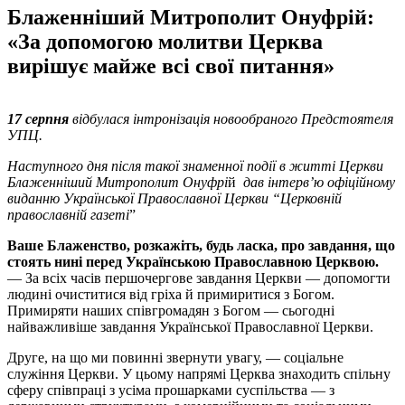
Блаженніший Митрополит Онуфрій:
«За допомогою молитви Церква
вирішує майже всі свої питання»
17 серпня
відбулася інтронізація новообраного Предстоятеля
УПЦ.
Наступного дня після такої знаменної події в житті Церкви
Блаженніший Митрополит Онуфрі
й
дав інтерв’ю офіційному
виданню Української Православної Церкви “Церковній
православній газеті
”
Ваше Блаженство, розкажіть, будь ласка, про завдання, що
стоять нині перед Українською Православною Церквою.
— За всіх часів першочергове завдання Церкви — допомогти
людині очиститися від гріха й примиритися з Богом.
Примиряти наших співгромадян з Богом — сьогодні
найважливіше завдання Української Православної Церкви.
Друге, на що ми повинні звернути увагу, — соціальне
служіння Церкви. У цьому напрямі Церква знаходить спільну
сферу співпраці з усіма прошарками суспільства — з