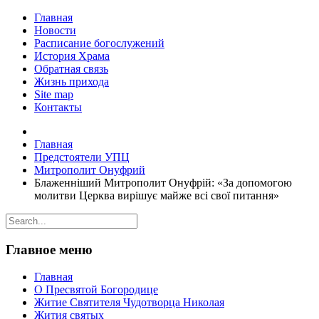
Главная
Новости
Расписание богослужений
История Храма
Обратная связь
Жизнь прихода
Site map
Контакты
Главная
Предстоятели УПЦ
Митрополит Онуфрий
Блаженніший Митрополит Онуфрій: «За допомогою
молитви Церква вирішує майже всі свої питання»
Главное меню
Главная
О Пресвятой Богородице
Житие Святителя Чудотворца Николая
Жития святых