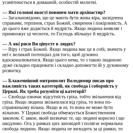
усамітнюється в домашній, особистій молитві.
— Які головні якості повинен мати архіпастир?
— Загальновідомо, що це мають бути жива віра, засвідчена
справами, терпіння, страх Божий, смирення і покірливість. А
до цього вже додається й мудрість. Якщо людина виявляє і
примножує ці чесноти, то Господь збільшує й мудрість.
— А які риси Ви цінуєте в людях?
— Віру і страх Божий. Якщо людина має це в собі, значить у
неї є великий потенціал для того, щоб духовно
вдосконалюватися. Якщо цього нема, то з такою людиною
дуже складно працювати і складно допомогти їй у духов­ному
розвитку.
— Блаженніший митрополит Володимир писав про
важливість таких категорій, як свобода і соборність у
Церкві. Як треба розуміти ці категорії?
— Свобода означає відсутність гріха, тобто звільнення від
гріха. Якщо людина звільнилася від гріха, то вона по-
справжньому вільна. Якщо ж ні, то вона не може бути
вільною. У Церкві свобода обмежується Божественним
законом. Є закон, який визначає те, що людині корисно і що
шкідливо. Ось у рамках цих заповідей і полягає нормальна
свобода людини. Якщо людина не виходить за ці рамки, то