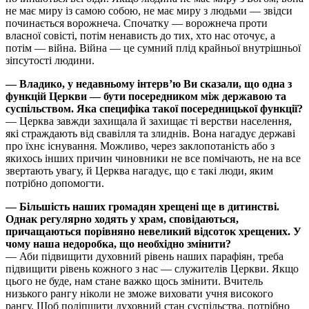
не має миру із самою собою, не має миру з людьми — звідси
починається ворожнеча. Спочатку — ворожнеча проти
власної совісті, потім ненависть до тих, хто нас оточує, а
потім — війна. Війна — це сумний плід крайньої внутрішньої
зіпсутості людини.
— Владико, у недавньому інтерв’ю Ви сказали, що одна з
функцій Церкви — бути посередником між державою та
суспільством. Яка специфіка такої посередницької функції?
— Церква завжди захищала й захищає ті верстви населення,
які страждають від свавілля та злиднів. Вона нагадує державі
про їхнє існування. Можливо, через заклопотаність або з
якихось інших причин чиновники не все помічають, не на все
звертають увагу, й Церква нагадує, що є такі люди, яким
потрібно допомогти.
— Більшість наших громадян хрещені ще в дитинстві.
Однак регулярно ходять у храм, сповідаються,
причащаються порівняно невеликий відсоток хрещених. У
чому наша недоробка, що необхідно змінити?
— Аби підвищити духовний рівень наших парафіян, треба
підвищити рівень кожного з нас — служителів Церкви. Якщо
цього не буде, нам стане важко щось змінити. Вчитель
низького рангу ніколи не зможе виховати учня високого
рангу. Щоб поліпшити духов­ний стан суспільства, потрібно