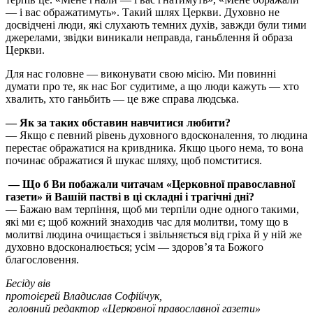
— і вас ображатимуть». Такий шлях Церкви. Духовно не
досвідчені люди, які слухають темних духів, завжди були тими
джерелами, звідки виникали неправда, ганьблення й образа
Церкви.
Для нас головне — виконувати свою місію. Ми повинні
думати про те, як нас Бог судитиме, а що люди кажуть — хто
хвалить, хто ганьбить — це вже справа людська.
— Як за таких обставин навчитися любити?
— Якщо є певний рівень духовного вдосконалення, то людина
перестає ображатися на кривдника. Якщо цього нема, то вона
починає ображатися й шукає шляху, щоб помститися.
— Що б Ви побажали читачам «Церковної православної
газети» й Вашій пастві в ці складні і трагічні дні?
— Бажаю вам терпіння, щоб ми терпіли одне одного такими,
які ми є; щоб кожний знаходив час для молитви, тому що в
молитві людина очищається і звільняється від гріха й у ній же
духов­но вдосконалюється; усім — здоров’я та Божого
благословення.
Бесіду вів
протоієрей Владислав Софійчук,
головний редактор «Церковної православної газети»