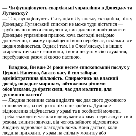
— Чи функціонують єпархіальні управління в Донецьку та
Луганську?
— Так, функціонують. Ситуація в Луганську складніша, ніж у
Донецьку. Луганський єпископ не може туди дістатися —
зруйновано шляхи сполучення, висаджено в повітря мости.
Донецьке управління працює, хоча сьогодні невідомо
достеменно, в якому приміщенні воно перебуває, оскільки все
щодня змінюється. Однак і там, і в Слов’янську, і в інших
«гарячих точках» є єпископи, і вони несуть місію служіння,
перебуваючи разом зі своєю паствою.
— Владико, Ви вже 24 роки несете єпископський послух у
Церкві. Напевно, багато часу й сил забирає
адміністративна діяльність. Спираючись на власний
досвід, порадьте мирянам, обтяженим різними
обов’язками, де брати сили, час для молитви, для
духовного життя?
— Людина повинна сама виділяти час для свого духовного
становлення, за неї цього ніхто не зробить. Духовне
відновлення відбувається у храмі та в особистій молитві.
Треба знаходити час для відвідування храму: переглянути свій
режим, змінити звички, від чогось зайвого відмовитися.
Людину відновлює благодать Божа. Вона дається, коли
людина приходить у храм на спільну молитву або