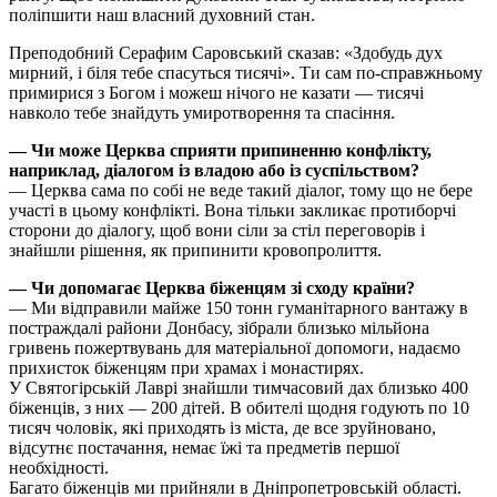
поліпшити наш власний духовний стан.
Преподобний Серафим Саровський сказав: «Здобудь дух
мирний, і біля тебе спасуться тисячі». Ти сам по-справжньому
примирися з Богом і можеш нічого не казати — тисячі
навколо тебе знайдуть умиротворення та спасіння.
— Чи може Церква сприяти припиненню конфлікту,
наприклад, діалогом із владою або із суспільством?
— Церква сама по собі не веде такий діалог, тому що не бере
участі в цьому конфлікті. Вона тільки закликає протиборчі
сторони до діалогу, щоб вони сіли за стіл переговорів і
знайшли рішення, як припинити кровопролиття.
— Чи допомагає Церква біженцям зі сходу країни?
— Ми відправили майже 150 тонн гуманітарного вантажу в
постраждалі райони Донбасу, зібрали близько мільйона
гривень пожертвувань для матеріальної допомоги, надаємо
прихисток біженцям при храмах і монастирях.
У Святогірській Лаврі знайшли тимчасовий дах близько 400
біженців, з них — 200 дітей. В обителі щодня годують по 10
тисяч чоловік, які приходять із міста, де все зруйновано,
відсутнє постачання, немає їжі та предметів першої
необхідності.
Багато біженців ми прийняли в Дніпропетровській області.