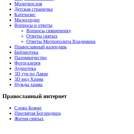
Молитвослов
Детская страничка
Катехизис
Милосердие
Вопросы и ответы
Вопросы священнику
Ответы святых
Ответы Митрополита Владимира
Православный календарь
Библиотека
Паломничество
Фотогалерея
Аудиотека
3D тур по Лавре
3D вид Храма
Нужды храма
Православный интернет
Слово Божие
Пресвятая Богородица
Жития святых