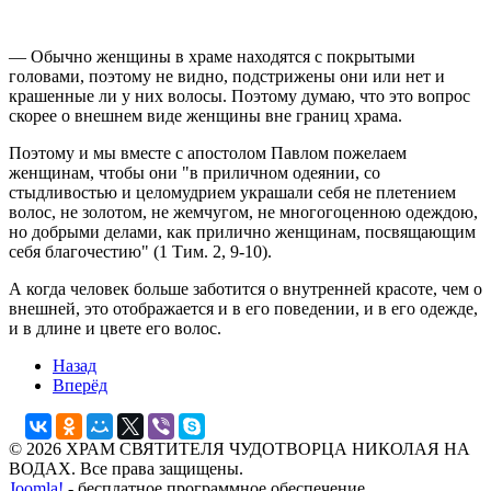
— Обычно женщины в храме находятся с покрытыми
головами, поэтому не видно, подстрижены они или нет и
крашенные ли у них волосы. Поэтому думаю, что это вопрос
скорее о внешнем виде женщины вне границ храма.
Поэтому и мы вместе с апостолом Павлом пожелаем
женщинам, чтобы они "в приличном одеянии, со
стыдливостью и целомудрием украшали себя не плетением
волос, не золотом, не жемчугом, не многогоценною одеждою,
но добрыми делами, как прилично женщинам, посвящающим
себя благочестию" (1 Тим. 2, 9-10).
А когда человек больше заботится о внутренней красоте, чем о
внешней, это отображается и в его поведении, и в его одежде,
и в длине и цвете его волос.
Назад
Вперёд
© 2026 ХРАМ СВЯТИТЕЛЯ ЧУДОТВОРЦА НИКОЛАЯ НА
ВОДАХ. Все права защищены.
Joomla!
- бесплатное программное обеспечение,