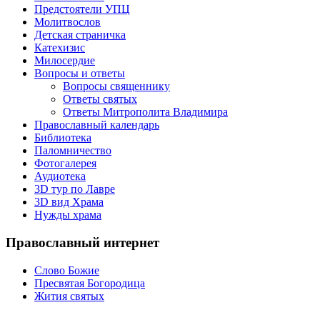
Предстоятели УПЦ
Молитвослов
Детская страничка
Катехизис
Милосердие
Вопросы и ответы
Вопросы священнику
Ответы святых
Ответы Митрополита Владимира
Православный календарь
Библиотека
Паломничество
Фотогалерея
Аудиотека
3D тур по Лавре
3D вид Храма
Нужды храма
Православный интернет
Слово Божие
Пресвятая Богородица
Жития святых