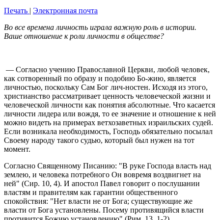
Печать
|
Электронная почта
Во все времена личность играла важную роль в истории.
Ваше отношение к роли личности в обществе?
— Согласно учению Православной Церкви, любой человек,
как сотворенный по образу и подобию Бо-жию, является
личностью, поскольку Сам Бог лич-ностен. Исходя из этого,
христианство рассматривает ценность человеческой жизни и
человеческой личности как понятия абсолютные. Что касается
личности лидера или вождя, то ее значение и отношение к ней
можно видеть на примерах ветхозаветных израильских судей.
Если возникала необходимость, Господь обязательно посылал
Своему народу такого судью, который был нужен на тот
момент.
Согласно Священному Писанию: "В руке Господа власть над
землею, и человека потребного Он вовремя воздвигнет на
ней" (Сир. 10, 4). И апостол Павел говорит о послушании
властям и правителям как гарантии общественного
спокойствия: "Нет власти не от Бога; существующие же
власти от Бога установлены. Посему противящийся власти
противится Божию установлению" (Рим. 13, 1-2).