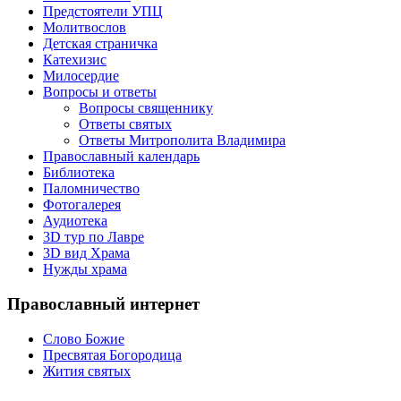
Предстоятели УПЦ
Молитвослов
Детская страничка
Катехизис
Милосердие
Вопросы и ответы
Вопросы священнику
Ответы святых
Ответы Митрополита Владимира
Православный календарь
Библиотека
Паломничество
Фотогалерея
Аудиотека
3D тур по Лавре
3D вид Храма
Нужды храма
Православный интернет
Слово Божие
Пресвятая Богородица
Жития святых