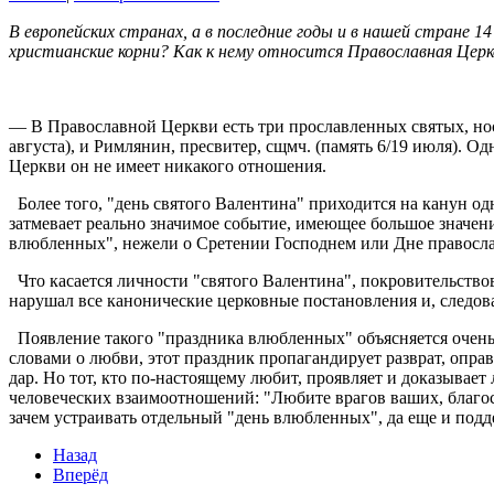
В европейских странах, а в последние годы и в нашей стране 1
христианские корни? Как к нему относится Православная Церк
— В Православной Церкви есть три прославленных святых, нося
августа), и Римлянин, пресвитер, сщмч. (память 6/19 июля). О
Церкви он не имеет никакого отношения.
Более того, "день святого Валентина" приходится на канун од
затмевает реально значимое событие, имеющее большое значен
влюбленных", нежели о Сретении Господнем или Дне правосла
Что касается личности "святого Валентина", покровительствов
нарушал все канонические церковные постановления и, следова
Появление такого "праздника влюбленных" объясняется очень 
словами о любви, этот праздник пропагандирует разврат, опр
дар. Но тот, кто по-настоящему любит, проявляет и доказывае
человеческих взаимоотношений: "Любите врагов ваших, благос
зачем устраивать отдельный "день влюбленных", да еще и по
Назад
Вперёд