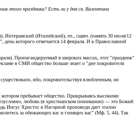
ния этого праздника? Есть ли у дня св. Валентина
, Интерамский (Италийский), еп., сщмч. (память 30 июля/12
", день которого отмечается 14 февраля. И к Православной
враля). Пропагандируемый в широких массах, этот "праздник"
рекламе в СМИ общество больше знает о "дне покровителя
е существовало, ибо, покровительствуя влюбленным, он
 в котором пребывает общество. Прикрываясь высокими
 Безусловно, любовь (в христианском понимании) — это Божий
подь Иисус Христос в Нагорной проповеди дает эталон
литесь за обижающих вас и гонящих вас" (Мф. 5, 44). Так