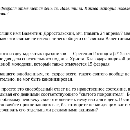
4 февраля отмечается день св. Валентина. Какова история появле
овь?
щих имя Валентин: Доростольский, мч. (память 24 апреля/7 мая)
днако эти святые не имеют ничего общего со "святым Валентином
ного из двунадесятых праздников — Сретения Господня (2/15 фе
ие для дела спасительного подвига Христа. Благодаря широкой 
вной молодежи, который также отмечается 15 февраля.
авшего влюбленным, то, скорее всего, такого святого вообще н
тельно, не мог быть канонизирован.
просто: это своеобразный ответ на то нравственное состояние,
авдывая его деяниями соответствующего "святого покровителя".
т любимому человеку свое отношение к нему изо дня в день. Гос
ловляйте проклинающих вас, благотворите ненавидящим вас и мо
ддерживать его отдельными рекламными акциями?