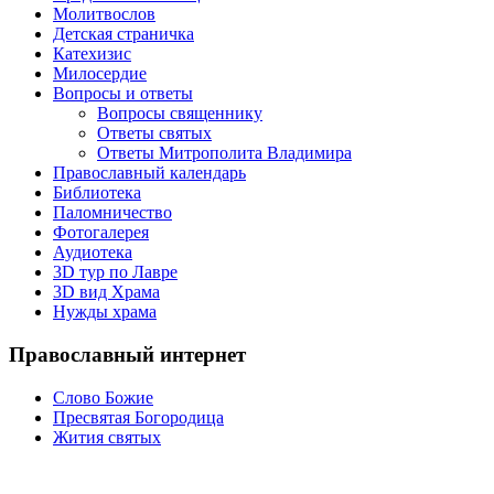
Молитвослов
Детская страничка
Катехизис
Милосердие
Вопросы и ответы
Вопросы священнику
Ответы святых
Ответы Митрополита Владимира
Православный календарь
Библиотека
Паломничество
Фотогалерея
Аудиотека
3D тур по Лавре
3D вид Храма
Нужды храма
Православный интернет
Слово Божие
Пресвятая Богородица
Жития святых