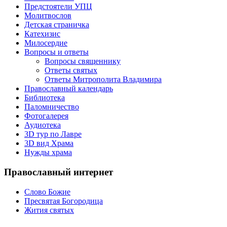
Предстоятели УПЦ
Молитвослов
Детская страничка
Катехизис
Милосердие
Вопросы и ответы
Вопросы священнику
Ответы святых
Ответы Митрополита Владимира
Православный календарь
Библиотека
Паломничество
Фотогалерея
Аудиотека
3D тур по Лавре
3D вид Храма
Нужды храма
Православный интернет
Слово Божие
Пресвятая Богородица
Жития святых