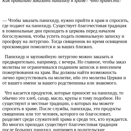
Как правильно заказать панихиду в храме? Что принести?
— Чтобы заказать панихиду, нужно прийти в храм и спросить,
где подают на панихиду. Существует благочестивая традиция
в поминальные дни приходить в церковь перед началом
богослужения, чтобы успеть подать поминальную записку и
просфору на литургию. Тогда священник во время освящения
проскомидии помолится и за ваших близких.
Панихиду и заупокойную литургию можно заказать и
предварительно, например, с вечера. Но главное, чтобы заказ
молитвы не ограничивался поданием записок и внесением
пожертвования на храм. Вы должны найти возможность
лично присутствовать на молитве, ибо это молитва Церкви и
от вашего имени за вашего родственника или знакомого.
Что касается продуктов, которые приносят на панихиду, то
обычно это хлеб, сахар, масло, крупы и тому подобное. Но
существуют и местные традиции, о которых вы можете
спросить в храме. После службы, панихиды, эти продукты
священник или тот человек, которого он благословит,
разделяет среди служителей храма и среди тех, кто нуждается.
Во многих приходах существует благочестивая традиция
после больших панихид, например в родительские