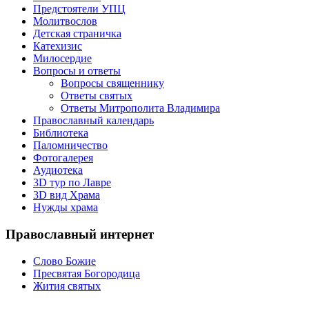
Предстоятели УПЦ
Молитвослов
Детская страничка
Катехизис
Милосердие
Вопросы и ответы
Вопросы священнику
Ответы святых
Ответы Митрополита Владимира
Православный календарь
Библиотека
Паломничество
Фотогалерея
Аудиотека
3D тур по Лавре
3D вид Храма
Нужды храма
Православный интернет
Слово Божие
Пресвятая Богородица
Жития святых