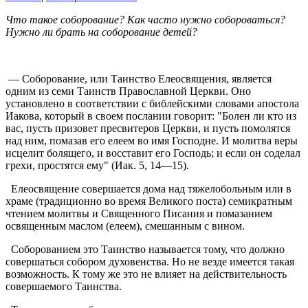
Что такое соборование? Как часто нужно собороваться?
Нужно ли брать на соборование детей?
— Соборование, или Таинство Елеосвящения, является
одним из семи Таинств Православной Церкви. Оно
установлено в соответствии с библейскими словами апостола
Иакова, который в своем послании говорит: "Болен ли кто из
вас, пусть призовет пресвитеров Церкви, и пусть помолятся
над ним, помазав его елеем во имя Господне. И молитва веры
исцелит болящего, и восставит его Господь; и если он соделал
грехи, простятся ему" (Иак. 5, 14—15).
Елеосвящение совершается дома над тяжелобольным или в
храме (традиционно во время Великого поста) семикратным
чтением молитвы и Священного Писания и помазанием
освященным маслом (елеем), смешанным с вином.
Соборованием это Таинство называется тому, что должно
совершаться собором духовенства. Но не везде имеется такая
возможность. К тому же это не влияет на действительность
совершаемого Таинства.