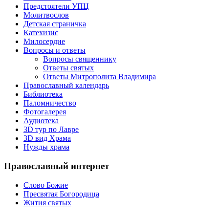
Предстоятели УПЦ
Молитвослов
Детская страничка
Катехизис
Милосердие
Вопросы и ответы
Вопросы священнику
Ответы святых
Ответы Митрополита Владимира
Православный календарь
Библиотека
Паломничество
Фотогалерея
Аудиотека
3D тур по Лавре
3D вид Храма
Нужды храма
Православный интернет
Слово Божие
Пресвятая Богородица
Жития святых