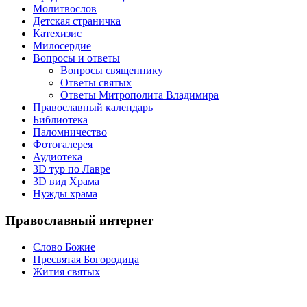
Молитвослов
Детская страничка
Катехизис
Милосердие
Вопросы и ответы
Вопросы священнику
Ответы святых
Ответы Митрополита Владимира
Православный календарь
Библиотека
Паломничество
Фотогалерея
Аудиотека
3D тур по Лавре
3D вид Храма
Нужды храма
Православный интернет
Слово Божие
Пресвятая Богородица
Жития святых