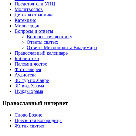
Предстоятели УПЦ
Молитвослов
Детская страничка
Катехизис
Милосердие
Вопросы и ответы
Вопросы священнику
Ответы святых
Ответы Митрополита Владимира
Православный календарь
Библиотека
Паломничество
Фотогалерея
Аудиотека
3D тур по Лавре
3D вид Храма
Нужды храма
Православный интернет
Слово Божие
Пресвятая Богородица
Жития святых