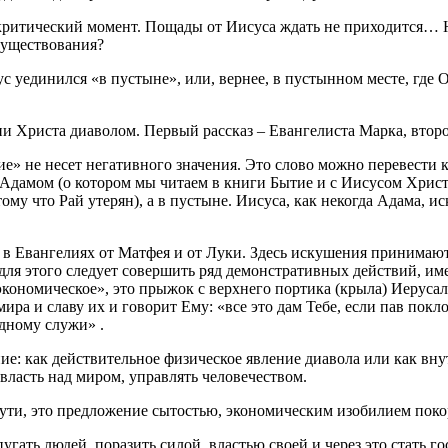
 критический момент. Пощады от Иисуса ждать не приходится… Н
осуществования?
 уединился «в пустыне», или, вернее, в пустынном месте, где 
ии Христа диаволом. Первый рассказ – Евангелиста Марка, втор
ие» не несет негативного значения. Это слово можно перевести 
Адамом (о котором мы читаем в книги Бытие и с Иисусом Христ
тому что Рай утерян), а в пустыне. Иисуса, как некогда Адама, 
 в Евангелиях от Матфея и от Луки. Здесь искушения принимаю
и для этого следует совершить ряд демонстративных действий, и
«экономическое», это прыжок с верхнего портика (крыла) Иеруса
ира и славу их и говорит Ему: «все это дам Тебе, если пав покл
дному служи» .
ение: как действительное физическое явление диавола или как в
власть над миром, управлять человечеством.
 сути, это предложение сытостью, экономическим изобилием поко
гать людей, поразить силой, властью своей и через это стать г