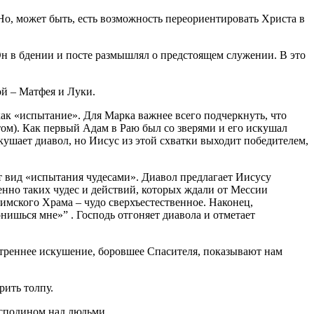
о, может быть, есть возможность переориентировать Христа в
Он в бдении и посте размышлял о предстоящем служении. В это
ой – Матфея и Луки.
как «испытание». Для Марка важнее всего подчеркнуть, что
ом). Как первый Адам в Раю был со зверями и его искушал
искушает диавол, но Иисус из этой схватки выходит победителем,
т вид «испытания чудесами». Диавол предлагает Иисусу
менно таких чудес и действий, которых ждали от Мессии
лимского Храма – чудо сверхъестественное. Наконец,
онишься мне»” . Господь отгоняет диавола и отметает
нутреннее искушение, боровшее Спасителя, показывают нам
рить толпу.
осподином над людьми.