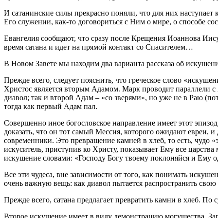
И сатанинские силы прекрасно поняли, что для них наступает
Его служении, как-то договориться с Ним о мире, о способе с
Евангелия сообщают, что сразу после Крещения Иоаннова Иисус
время сатана и идет на прямой контакт со Спасителем…
В Новом Завете мы находим два варианта рассказа об искушен
Прежде всего, следует пояснить, что греческое слово «искушен
Христос является вторым Адамом. Марк проводит параллели с 
диавол; так и второй Адам – «со зверями», но уже не в Раю (по
тогда как первый Адам пал.
Совершенно иное богословское направление имеет этот эпизод
доказать, что он тот самый Мессия, которого ожидают евреи, 
современники. Это превращение камней в хлеб, то есть, чудо 
искуситель, приступив ко Христу, показывает Ему все царства м
искушение словами: «Господу Богу твоему поклоняйся и Ему о
Все эти чудеса, вне зависимости от того, как понимать искуш
очень важную вещь: как диавол пытается распространить свою 
Прежде всего, сатана предлагает превратить камни в хлеб. По
Второе искушение имеет в виду демонстрацию могущества. Запу