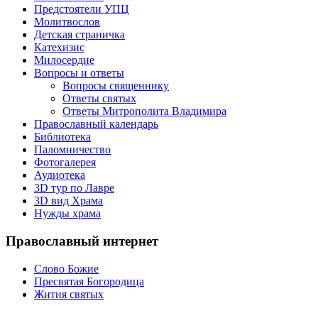
Предстоятели УПЦ
Молитвослов
Детская страничка
Катехизис
Милосердие
Вопросы и ответы
Вопросы священнику
Ответы святых
Ответы Митрополита Владимира
Православный календарь
Библиотека
Паломничество
Фотогалерея
Аудиотека
3D тур по Лавре
3D вид Храма
Нужды храма
Православный интернет
Слово Божие
Пресвятая Богородица
Жития святых