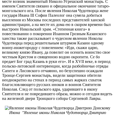
месте возник знаменитый Николо-Угрешский монастырь. С
именем Святителя связано и официальное окончание татаро-
монгольского ига. После явления Николая Чудотворца жене
государя Ивана III Софии Палеолог она сумела добиться
выселения из Москвы последних представителей ханской
администрации, а на месте их дома ею в скором времени был
выстроен Никольский храм. «Степенная книга» в
повествовании о покорении Иоанном Грозным Казанского
ханства также рассказывает о чудесном явлении Николы
Чудотворца перед решительным штурмом Казани одному
воину-нижегородцу с повелением: «Иди, скажи царю,
великому князю Ивану, да повелит он осенить воинство свое
честным Крестом и священною водою окропити. Се бо
предает Бог град Казань в руки его». И в XVII веке, в период
польско-литовской интервенции, когда разбойничьи отряды
Сапеги и Лисовского отчаянно, но безуспешно осаждали
Троице-Сергиев монастырь, видели защитники обители
неоднократно на стенах в период самых жарких схваток
благословляющего русских иноков и воинов Святителя
Николая. След от польского ядра, ударившего в икону
Святителя и не повредившего образа, можно и сегодня видеть
на железной двери Троицкого собора Сергиевой Лавры.
Икона "Явление иконы Николая Чудотворца Дмитрию