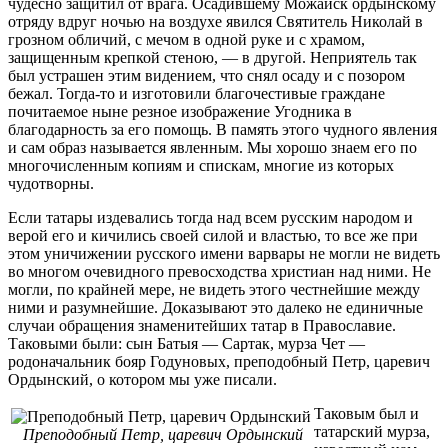
чудесно за­щитил от врага. Осадившему Можайск ордынскому
отряду вдруг ночью на воздухе явился Святитель Николай в
грозном обличий, с ме­чом в одной руке и с храмом,
защищенным крепкой стеною, — в другой. Неприятель так
был устрашен этим видением, что снял осаду и с позором
бежал. Тогда-то и изготовили благочестивые граждане
почитаемое ныне резное изображение Угодника в
благодарность за его помощь. В память этого чудного явления
и сам образ называется явленным. Мы хорошо знаем его по
многочисленным копиям и спискам, многие из которых
чудотворны.
Если татары издевались тогда над всем русским народом и
верой его и кичились своей силой и властью, то все же при
этом уничижении русского имени варвары не могли не видеть
во многом очевидного превосходства христиан над ними. Не
могли, по крайней мере, не видеть этого честнейшие между
ними и разумнейшие. Доказывают это далеко не единичные
случаи обращения знаменитейших татар в Православие.
Таковыми были: сын Батыя — Сартак, мурза Чет —
родоначальник бояр Годуновых, преподобный Петр, царевич
Ордынский, о котором мы уже писали.
Таковым был и
татарский мурза,
Преподобный Петр, царевич Ордынский