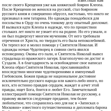
известный нам
после своего Крещения уже как княжеский боярин Клеопа.
После Крещения он женился на русской, стал боярином
русского князя и совершенно обрусел, настолько, что никто не
признавал в нем татарина. Но однажды понадобился для
посольства в Орду по очень тонкому делу опытный дипломат.
И вызвался идти Клеопа в надежде, что по прошествии
стольких лет никто не узнает его на родине. Но его узнали, и
он был подвергнут многим мучениям. От него требовали
отречения от Христа, но твердость его была непоколебимой.
Он терпел все и молил помощи у Святителя Николая. И
однажды ночью Чудотворец в сиянии света явился
исповеднику. Оковы его пали, и Святитель Николай вывел
страдальца из вражеского лагеря. Благополучно он достиг и
Суздаля. А в благодарность за освобождение свое написал
Клеопа образ Святителя Николая, прославившийся
впоследствии многими чудотворениями и именуемый
Глебовским. Божия правда не национальное достояние
исключительно русского народа или какого-либо иного, но
всех, кто истинно правдив сердцем, жаждет и алчет этой
правды, ищет Бога, боится и любит Его. Замечательной
иллюстрацией помощи Святителя Николая не русскому, а
правому является следующее предание, тем более
любопытное, что сохранилось оно для нас в «Записках о
Московии» известного путешественника и дипломата барона