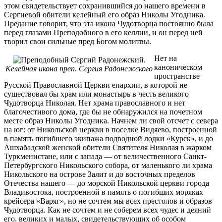
этом свидетельствует сохранившийся до нашего времени в
Сергиевой обители келейный его образ Николы Угодника.
Предание говорит, что эта икона Чудотворца постоянно была
перед глазами Преподобного в его келлии, и он перед ней
творил свои сильные пред Богом молитвы.
Нет на
каноническом
Келейная икона преп. Сергия Радонежского
пространстве
Русской Православной Церкви епархии, в которой не
существовал бы храм или монастырь в честь великого
Чудотворца Николая. Нет храма православного и нет
благочестивого дома, где бы не обнаружился на почетном
месте образ Николы Угодника. Начнем ли свой отсчет с севера
на юг: от Никольской церкви в поселке Видяево, построенной
в память погибшего экипажа подводной лодки «Курск», и до
Ашхабадской женской обители Святителя Николая в жарком
Туркменистане, или с запада — от величественного Санкт-
Петербургского Никольского собора, от маленького ли храма
Никольского на острове Залит и до восточных пределов
Отечества нашего — до морской Никольской церкви города
Владивостока, построенной в память о погибших моряках
крейсера «Варяг», но не сочтем мы всех престолов и образов
Чудотворца. Как не сочтем и не соберем всех чудес и деяний
его, великих и малых, свидетельствующих об особом