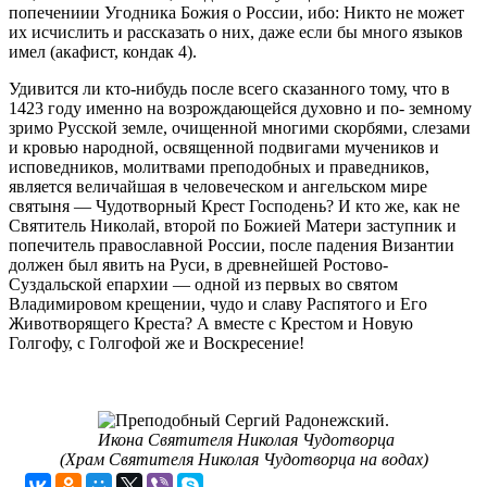
попечениии Угодника Божия о России, ибо: Никто не может
их исчислить и рассказать о них, даже если бы много языков
имел (акафист, кондак 4).
Удивится ли кто-нибудь после всего сказанного тому, что в
1423 году именно на возрождающейся духовно и по- земному
зримо Русской земле, очищенной многими скорбями, слезами
и кровью народной, освященной подвигами мучеников и
исповедников, молитвами препо­добных и праведников,
является величайшая в человеческом и ангельском мире
святыня — Чудотворный Крест Господень? И кто же, как не
Святитель Николай, второй по Божией Матери заступник и
попечитель православной России, после падения Византии
должен был явить на Руси, в древнейшей Ростово-
Суздальской епархии — одной из первых во святом
Владимировом крещении, чудо и славу Распятого и Его
Животворящего Креста? А вместе с Крестом и Новую
Голгофу, с Голгофой же и Воскресение!
Икона
Святителя Николая Чудотворца
(Храм Святителя Николая Чудотворца на водах)