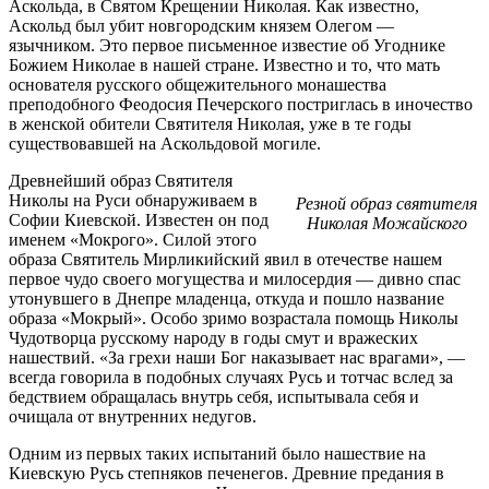
Аскольда, в Святом Крещении Николая. Как известно,
Аскольд был убит новгородским князем Олегом —
язычником. Это первое письменное известие об Угоднике
Божием Николае в нашей стране. Известно и то, что мать
основателя русского общежительного монашества
преподобного Феодосия Печерского постриглась в иночество
в женской обители Святителя Николая, уже в те годы
существовавшей на Аскольдовой могиле.
Древнейший образ Святителя
Николы на Руси обнаруживаем в
Резной образ святителя
Софии Киевской. Известен он под
Николая Можайского
именем «Мокрого». Силой этого
образа Святитель Мирликийский явил в отечестве нашем
первое чудо своего могущества и милосердия — дивно спас
утонувшего в Днепре младенца, откуда и пошло название
образа «Мокрый». Особо зримо возрастала помощь Николы
Чудотворца русскому народу в годы смут и вражеских
нашествий. «За грехи наши Бог наказывает нас врагами», —
всегда говорила в подобных случаях Русь и тотчас вслед за
бедствием обращалась внутрь себя, испытывала себя и
очищала от внутренних недугов.
Одним из первых таких испытаний было нашествие на
Киевскую Русь степняков печенегов. Древние предания в