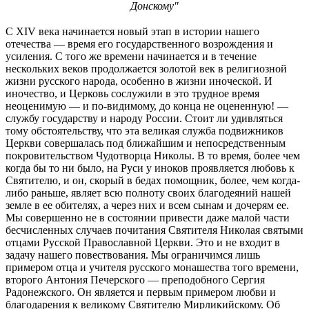
Донскому"
С XIV века начинается новый этап в истории нашего
отечества — время его государственного возрождения и
усиления. С того же времени начинается и в течение
нескольких веков продолжается золотой век в религиозной
жизни русского народа, особенно в жизни иноческой. И
иночество, и Церковь сослужили в это трудное время
неоценимую — и по-видимому, до конца не оцененную! —
службу государству и народу России. Стоит ли удивляться
тому обстоятельству, что эта великая служба подвижников
Церкви совершалась под ближайшим и непосредственным
покровительством Чудотворца Николы. В то время, более чем
когда бы то ни было, на Руси у иноков проявляется любовь к
Святителю, и он, скорый в бедах помощник, более, чем когда-
либо раньше, являет всю полноту своих благодеяний нашей
земле в ее обителях, а через них и всем сынам и дочерям ее.
Мы совершенно не в состоянии привести даже малой части
бесчисленных случаев почитания Святителя Николая святыми
отцами Русской Православной Церкви. Это и не входит в
задачу нашего повествования. Мы ограничимся лишь
примером отца и учителя русского монашества того времени,
второго Антония Печерского — преподобного Сергия
Радонежского. Он является и первым примером любви и
благодарения к великому Святителю Мирликийскому. Об