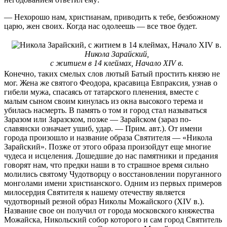
— Нехорошо нам, христианам, приводить к тебе, безбожному
царю, жен своих. Когда нас одолеешь — все твое будет.
Никола Зарайский,
с житием в 14 клеймах, Начало XIV в.
Конечно, таких смелых слов лютый Батый простить князю не
мог. Жена же святого Феодора, красавица Евпраксия, узнав о
гибели мужа, спасаясь от татарского пленения, вместе с
малым сыном своим кину­лась из окна высокого терема и
убилась насмерть. В память о том и го­род стал называться
Заразом или Заразском, позже — Зарайском (зараз по-
славянски означает ушиб, удар. — Прим. авт.). От имени
города произошло и название образа Святителя — «Никола
Зарайский». Позже от этого образа произойдут еще многие
чудеса и исцеления. Дошедшие до нас памятники и предания
говорят нам, что предки наши в то страшное время сильно
молились святому Чудотворцу о восстановлении поруганного
монголами имени христианского. Одним из первых примеров
милосердия Святителя к нашему отечеству является
чудотворный резной образ Николы Можайского (XIV в.).
Название свое он получил от города московского княжества
Можайска, Никольский собор которого и сам город Святитель