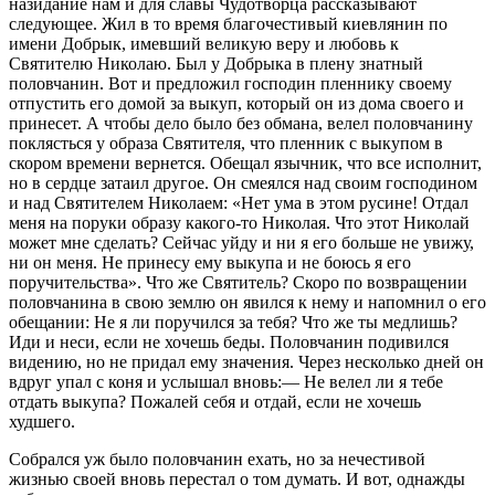
назидание нам и для славы Чудотворца рассказывают
следующее. Жил в то время благочестивый киевлянин по
имени Добрык, имевший великую веру и любовь к
Святителю Николаю. Был у Добрыка в плену знатный
половчанин. Вот и предложил господин пленнику своему
отпустить его домой за выкуп, который он из дома своего и
принесет. А чтобы дело было без обмана, велел половчанину
поклясться у образа Святителя, что пленник с выкупом в
скором времени вернется. Обещал язычник, что все исполнит,
но в сердце затаил другое. Он смеялся над своим господином
и над Святителем Николаем: «Нет ума в этом русине! Отдал
меня на поруки образу какого-то Николая. Что этот Николай
может мне сделать? Сейчас уйду и ни я его больше не увижу,
ни он меня. Не принесу ему выкупа и не боюсь я его
поручительства». Что же Святитель? Скоро по возвращении
половчанина в свою землю он явился к нему и напомнил о его
обещании: Не я ли поручился за тебя? Что же ты медлишь?
Иди и неси, если не хочешь беды. Половчанин подивился
видению, но не придал ему значения. Через несколько дней он
вдруг упал с коня и услышал вновь:— Не велел ли я тебе
отдать выкупа? Пожалей себя и отдай, если не хочешь
худшего.
Собрался уж было половчанин ехать, но за нечестивой
жизнью своей вновь перестал о том думать. И вот, однажды