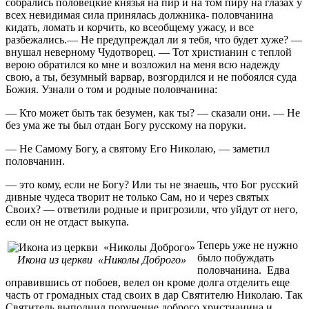
собрались половецкие князья на пир и на том пиру на глазах у
всех невидимая сила принялась должника- половчанина
кидать, ломать и корчить, ко всеобщему ужасу, и все
разбежались.— Не предупреждал ли я тебя, что будет хуже? —
внушал неверному Чудотворец. — Тот христианин с теплой
верою обратился ко мне и возложил на меня всю надежду
свою, а ты, безумный варвар, возгордился и не побоялся суда
Божия. Узнали о том и родные половчанина:
— Кто может быть так безумен, как ты? — сказали они. — Не
без ума же ты был отдан Богу русскому на поруки.
— Не Самому Богу, а святому Его Николаю, — заметил
половчанин.
— это кому, если не Богу? Или ты не знаешь, что Бог русский
дивные чудеса творит не только Сам, но и через святых
Своих? — ответили родные и пригрозили, что уйдут от него,
если он не отдаст выкупа.
Теперь уже не нужно
было побуждать
Икона из церкви «Николы Доброго»
половчанина. Едва
оправившись от побоев, велел он кроме долга отделить еще
часть от громад­ных стад своих в дар Святителю Николаю. Так
Святитель выполнил поручение доброго христианина и