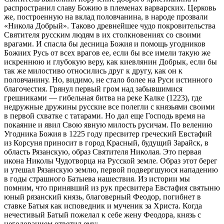
распространил славу Божию в племенах варварских. Церковь
же, построенную на вклад половчанина, в народе прозвали
«Никола Добрый». Таково древнейшее чудо покровительства
Святителя русским людям в их столкновениях со своими
врагами. И спасла бы десница Божия и помощь угодников
Божиих Русь от всех врагов ее, если бы все имели такую же
искреннюю и глубокую веру, как киевлянин Добрык, если бы
так же милостиво относились друг к другу, как он к
половчанину. Но, видимо, не стало более на Руси истинного
благочестия. Грянул первый гром над забывшимися
грешниками — гибельная битва на реке Калке (1223), где
недружные дружины русские все полегли с князьями своими
в первой схватке с татарами. Но дал еще Господь время на
покаяние и явил Свою явную милость русичам. По велению
Угодника Божия в 1225 году пресвитер греческий Евстафий
из Корсуня приносит в город Красный, будущий Зарайск, в
область Рязанскую, образ Святителя Николая. Это первая
икона Николы Чудотворца на Русской земле. Образ этот берег
и утешал Рязанскую землю, первой подвергшуюся нападению
в годы страшного Батыева нашествия. Из истории мы
помним, что принявший из рук пресвитера Евстафия святыню
юный рязанский князь, благоверный Феодор, погибнет в
ставке Батыя как исповедник и мученик за Христа. Когда
нечестивый Батый пожелал к себе жену Феодора, князь с
негодованием ответил ему: