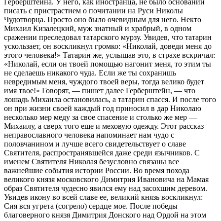
Герберштейна. У него, как иностранца, не было оснований
писать с пристрастием о почитании на Руси Николы
Чудотворца. Просто оно было очевидным для него. Некто
Михаил Кизалецкий, муж знатный и храбрый, в одном
сражении преследовал татарского мурзу. Увидев, что татарин
ускользает, он воскликнул громко: «Николай, доведи меня до
этого человека!» Татарин же, услышав это, в страхе вскричал:
«Николай, если он твоей помощью нагонит меня, то этим ты
не сделаешь никакого чуда. Если же ты сохранишь
невредимым меня, чуждого твоей веры, тогда велико будет
имя твое!» Говорят, — пишет далее Герберштейн, — что
лошадь Михаила остановилась, а татарин спасся. И после того
он при жизни своей каждый год приносил в дар Николаю
несколько мер меду за свое спасение и столько же мер —
Михаилу, а сверх того еще и меховую одежду. Этот рассказ
неправославного человека напоминает нам чудо с
половчанином и лучше всего свидетельствует о славе
Святителя, распространявшейся даже среди язычников. С
именем Святителя Николая безусловно связаны все
важнейшие события истории России. Во время похода
великого князя московского Димитрия Ивановича на Мамая
образ Святителя чудесно явился ему над засохшим деревом.
Увидев икону во всей славе ее, великий князь воскликнул:
Сия вся угрета (согрело) сердце мое. После победы
благоверного князя Димитрия Донского над Ордой на этом