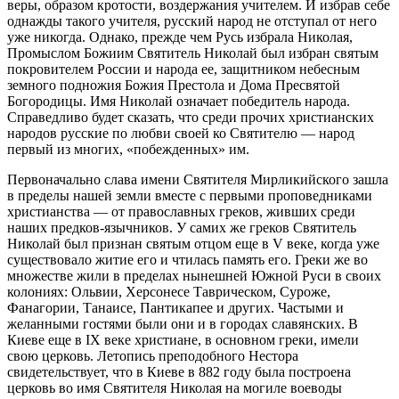
веры, образом кротости, воздержания учителем. И избрав себе
однажды такого учителя, русский народ не отступал от него
уже никогда. Однако, прежде чем Русь избрала Николая,
Промыслом Божиим Святитель Николай был избран святым
покровителем России и народа ее, защитником небесным
земного подножия Божия Престола и Дома Пресвятой
Богородицы. Имя Николай означает победитель народа.
Справедливо будет сказать, что среди прочих христианских
народов русские по любви своей ко Святителю — народ
первый из многих, «побежденных» им.
Первоначально слава имени Святителя Мирликийского зашла
в пределы нашей земли вместе с первыми проповедниками
христианства — от православных греков, живших среди
наших предков-язычников. У самих же греков Святитель
Николай был признан святым отцом еще в V веке, когда уже
существовало житие его и чтилась память его. Греки же во
множестве жили в пределах нынешней Южной Руси в своих
колониях: Ольвии, Херсонесе Таврическом, Суроже,
Фанагории, Танаисе, Пантикапее и других. Частыми и
желанными гостями были они и в городах славянских. В
Киеве еще в IX веке христиане, в основном греки, имели
свою церковь. Летопись преподобного Нестора
свидетельствует, что в Киеве в 882 году была построена
церковь во имя Святителя Николая на могиле воеводы