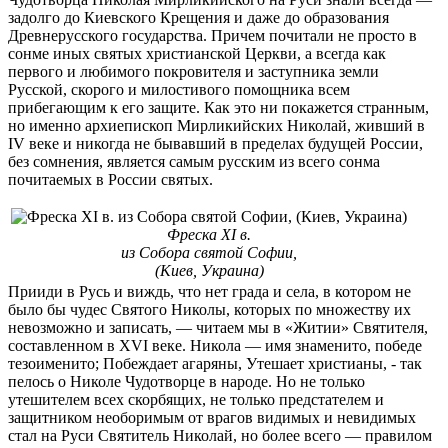
задолго до Киевского Крещения и даже до образования
Древнерусского государства. Причем почитали не просто в
сонме иных святых христианской Церкви, а всегда как
первого и любимого покровителя и заступника земли
Русской, скорого и милостивого помощника всем
прибегающим к его защите. Как это ни покажется странным,
но именно архиепископ Мирликийских Николай, живший в
IV веке и никогда не бывавший в пределах будущей России,
без сомнения, является самым русским из всего сонма
почитаемых в России святых.
Фреска XI в.
из Собора святой Софии,
(Киев, Украина)
Прииди в Русь и виждь, что нет града и села, в котором не
было бы чудес Святого Николы, которых по множеству их
невозможно и записать, — читаем мы в «Житии» Свя­тителя,
составленном в XVI веке. Никола — имя знаменито, победе
тезоименито; Побеждает агаряны, Утешает христианы, - так
пелось о Николе Чудотворце в народе. Но не только
утешителем всех скорбящих, не только предстателем и
защитником необоримым от врагов видимых и невидимых
стал на Руси Святитель Николай, но более всего — правилом