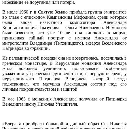
избежание ее поругания или потери.
В июле 1960 г. в Святую Землю прибыла группа эмигрантов
во главе с епископом Кампанским Мефодием, среди которых
была вдова известного композитора Александра
Константиновича Глазунова – Ольга Николаевна. Немногим
было известно, что уже 10 лет она «инокиня в миру»,
принявшая тайный постриг с именем Александра от
митрополита Владимира (Тихоницкого), экзарха Вселенского
Патриарха во Франции.
Из паломнической поездки она не возвратилась, поселилась в
греческом монастыре. В Иерусалиме монахиня Александра
жила довольно уединенно, пользовалась особенным
уважением у греческого духовенства и, в первую очередь, у
иерусалимского Патриарха Венедикта, который всегда
подчеркивал, что матушка Александра состоит под его
личным покровительством и защитой.
В мае 1963 г. монахиня Александра получила от Патриарха
Венедикта икону Николая Утешителя.
«Вчера я приобрела большой и дивный образ Св. Николая
Чудотворца, и такой дивной работы я никогда еще не видела,