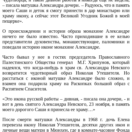
– писала матушка Александра дочери. – Радуюсь, что в память
моего Саши и деток я смогу принести в дар монастырю или
храму икону, а сейчас этот Великий Угодник Божий в моей
пещерке».
О происхождении и истории образа монахине Александре
ничего не было известно. Часто приходившие в ее келью
представители духовенства, монашествующие, паломники и
поведали историю иконе монахине Александре.
Часто бывал у нее в гостях председатель Православного
Палестинского Общества генерал М.Г. Хрипунов, который
надеялся, что когда-нибудь в храм св. Александра Невского
возвратится чудотворный образ Николая Утешителя. Но
расстаться с иконой матушке Александре было сложно, и
взамен она подарила храму на Раскопках большой образ с
Распятием Спасителя.
«Это икона русской работы – дивная, - писала она дочери, - и
вот в день святого Александра Невского, 23 ноября, в память
моего дорогого Саши я принесла ее храму…»
После смерти матушки Александры в 1968 г. дочь Елена
перевезла икону Николая Утешителя, десятки других икон и
личные вещи матери в Мюнхен, где в комнате-часовне Фонда