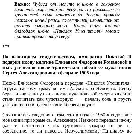
Важно:
Чудеса от молитв к иконе
в основном
касаются исцелений от недугов. По рассказам ее
хранителей, одна монахиня из России, проведя
несколько ночей рядом со святыней, избавилась от
опухоли головного мозга. Кроме того, именно
благодаря иконе «Николая Утешителя» многие
приняли православную веру.
***
По некоторым свидетельствам, император Николай ІІ
подарил икону княгине Елизавете Федоровне Романовой в
знак утешения после трагической гибели ее мужа князя
Сергея Александровича в феврале 1905 года.
Позже Елизавета Федоровна передала «Николая Утешителя»
иерусалимскому храму во имя Александра Невского. Икону
берегли как зеницу ока, а после мученической смерти княгини
стали почитать как чудотворную — «печаль, боль и грусть
утоляющую и в путешествии оберегающую».
Сохранились сведения о том, что в начале 1950-х годов две
монахини при храме св. Александра Невского передали икону
(как и некоторую часть церковной утвари) то ли на
сохранение, то ли навсегда Иерусалимскому Патриарху во