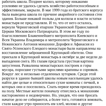
работать школа. Позднее колхоз, которому никакими
усилиями не удалось сделать хозяйство работоспособным и
эффективным, закрыли. В мае 1999 года из братского корпуса
была выведена школа по причине аварийного состояния стен
здания. Больше никакой пользы для колхоза и власти остатки
монастыря не представляли. И то, что от него осталось,
вернули Черниговской епархии Украинской Православной
Церкви Московского Патриархата. В этом же году по
благословению Блаженнейшего митрополита Киевского и
Всея Украины Владимира и митрополита Черниговского и
Нежинского Антония монахини Дорофея и Афанасия из
Свято-Успенского Елецкого монастыря были направлены на
восстановление заброшенной Крупицкой обители. Они
приехали в Крупицкий монастырь в октябре за две недели до
выпадения снега. Их глазам предстала грустная картина
запустения. Развалины монастырских построек и горы
мусора, поросшие густыми зарослями крапивы и сорняков.
Вокруг лес и несколько отдаленных хуторков. Среди этой
разрухи в здании бывшей школы новым насельницам удалось
найти две целые и относительно сухие комнаты с печкой, в
которых они и поселились. Спать первое время приходилось
на полу. Местные жители поначалу отнеслись к монахиням
настороженно и недоверчиво. Но, увидев, что они бросать
начатое дело не собираются, а более того, готовятся зимовать,
стали каждое утро приносить им хлеб, молоко и другие