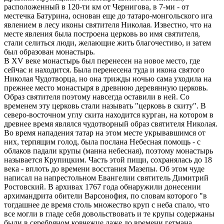
расположенный в 120-ти км от Чернигова, в 7-ми - от
местечка Батурина, основан еще до татаро-монгольского ига
явлением в лесу иконы святителя Николая. Известно, что на
месте явления была построена церковь во имя святителя,
стали селиться люди, желающие жить благочестиво, и затем
был образован монастырь.
В XV веке монастырь был перенесен на новое место, где
сейчас и находится. Была перенесена туда и икона святого
Николая Чудотворца, но она трижды ночью сама уходила на
прежнее место монастыря в древнюю деревянную церковь.
Образ святителя поэтому навсегда оставили в ней. Со
временем эту церковь стали называть "церковь в скиту". В
северо-восточном углу скита находится курган, на котором в
древнее время являлся чудотворный образ святителя Николая.
Во время нападения татар на этом месте укрывавшимся от
них, терпящим голод, была послана Небесная помощь - с
облаков падали крупы (манна небесная), поэтому монастырь
называется Крупицким. Часть этой пищи, сохранялась до 18
века - вплоть до времени восстания Мазепы. Об этом чуде
написал на напрестольном Евангелии святитель Димитрий
Ростовский. В архивах 1767 года обнаружили донесении
архимандрита обители Варсонофия, по словам которого "в
тогдашнее де время столь множество круп с неба спало, что
все могли в гладе себя довольствовать и те крупы содержаны
были в серебряном ковчежце даже до времени гетмана