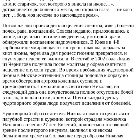
ко мне старичок, тот, которого я видела на иконе…»,
дотрагивается до больного места, «я открыла глаза — никого
нет, …боль моя исчезла по настоящее время».
Потом начали происходить исцеления слепоты, язвы, болезни
почек, рака, воспалений. Совсем недавно, приложившись к
иконе, исцелилась пятилетняя девочка, у которой врачи
обнаружили воспаление надпочечников. В Киеве в 4-й
горбольнице умирающая от гангрены плакала, держась за
киот иконы, через два дня процесс гноения прекратился, и
спустя две недели ее выписали. В сентябре 2002 года Лидия
из Чернигова получила после молитвы у образа святителя
исцеление опухоли груди. Во время пребывания чудотворной
иконы в Москве жительница столицы подошла к образу во
время обострения артроза коленных суставов и
тромбофлебита. Помолившись святителю Николаю, на
следующий день она почувствовала полное отсутствие болей
в ногах, прошли отеки, хромота. Почти каждый день у
чудотворного образа люди получают исцеления от болезней.
Чудотворный образ святителя Николая помог исцелиться от
пагубной страсти к курению, которой страдала москвичка
Наталия в течение 27 лет. Евгений, полностью потерявший
зрение после второго инсульта, молился в киевском
больничном храме на Соломенке перед образом Николая