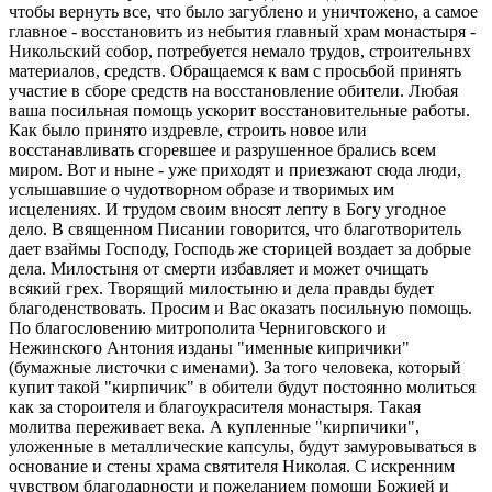
чтобы вернуть все, что было загублено и уничтожено, а самое
главное - восстановить из небытия главный храм монастыря -
Никольский собор, потребуется немало трудов, строительнвх
материалов, средств. Обращаемся к вам с просьбой принять
участие в сборе средств на восстановление обители. Любая
ваша посильная помощь ускорит восстановительные работы.
Как было принято издревле, строить новое или
восстанавливать сгоревшее и разрушенное брались всем
миром. Вот и ныне - уже приходят и приезжают сюда люди,
услышавшие о чудотворном образе и творимых им
исцелениях. И трудом своим вносят лепту в Богу угодное
дело. В священном Писании говорится, что благотворитель
дает взаймы Господу, Господь же сторицей воздает за добрые
дела. Милостыня от смерти избавляет и может очищать
всякий грех. Творящий милостыню и дела правды будет
благоденствовать. Просим и Вас оказать посильную помощь.
По благословению митрополита Черниговского и
Нежинского Антония изданы "именные кипричики"
(бумажные листочки с именами). За того человека, который
купит такой "кирпичик" в обители будут постоянно молиться
как за стороителя и благоукрасителя монастыря. Такая
молитва переживает века. А купленные "кирпичики",
уложенные в металлические капсулы, будут замуровываться в
основание и стены храма святителя Николая. С искренним
чувством благодарности и пожеланием помощи Божией и