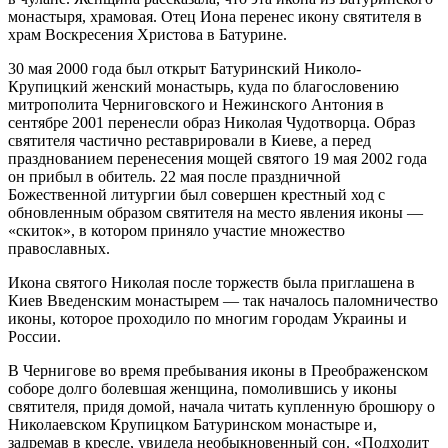
монастыря, храмовая. Отец Иона перенес икону святителя в
храм Воскресения Христова в Батурине.
30 мая 2000 года был открыт Батуринский Николо-
Крупицкий женский монастырь, куда по благословению
митрополита Черниговского и Нежинского Антония в
сентябре 2001 перенесли образ Николая Чудотворца. Образ
святителя частично реставрировали в Киеве, а перед
празднованием перенесения мощей святого 19 мая 2002 года
он прибыл в обитель. 22 мая после праздничной
Божественной литургии был совершен крестный ход с
обновленным образом святителя на место явления иконы —
«скиток», в котором приняло участие множество
православных.
Икона святого Николая после торжеств была приглашена в
Киев Введенским монастырем — так началось паломничество
иконы, которое проходило по многим городам Украины и
России.
В Чернигове во время пребывания иконы в Преображенском
соборе долго болевшая женщина, помолившись у иконы
святителя, придя домой, начала читать купленную брошюру о
Николаевском Крупицком Батуринском монастыре и,
задремав в кресле, увидела необыкновенный сон. «Подходит