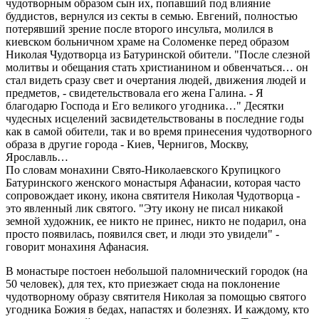
чудотворным образом сын их, попавший под влияние
буддистов, вернулся из секты в семью. Евгений, полностью
потерявший зрение после второго инсульта, молился в
киевском больничном храме на Соломенке перед образом
Николая Чудотворца из Батуринской обители. "После слезной
молитвы и обещания стать христианином и обвенчаться… он
стал видеть сразу свет и очертания людей, движения людей и
предметов, - свидетельствовала его жена Галина. - Я
благодарю Господа и Его великого угодника…" Десятки
чудесных исцелений засвидетельствованы в последние годы
как в самой обители, так и во время принесения чудотворного
образа в другие города - Киев, Чернигов, Москву,
Ярославль…
По словам монахини Свято-Николаевского Крупицкого
Батуринского женского монастыря Афанасии, которая часто
сопровождает икону, икона святителя Николая Чудотворца -
это явленный лик святого. "Эту икону не писал никакой
земной художник, ее никто не принес, никто не подарил, она
просто появилась, появился свет, и люди это увидели" -
говорит монахиня Афанасия.
В монастыре постоен небольшой паломнический городок (на
50 человек), для тех, кто приезжает сюда на поклонение
чудотворному образу святителя Николая за помощью святого
угодника Божия в бедах, напастях и болезнях. И каждому, кто