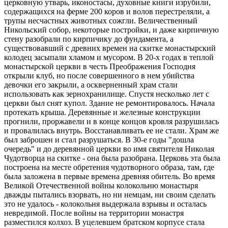
церковную утварь, иконостасы, духовные книги изрубили,
содержащихся на ферме 200 коров и волов перестреляли, а
трупы несчастных животных сожгли. Величественный
Никольский собор, некоторые постройки, и даже кирпичную
стену разобрали по кирпичику до фундамента, а
существовавший с древних времен на скитке монастырский
колодец засыпали хламом и мусором. В 20-х годах в теплой
монастырской церкви в честь Преображения Господня
открыли клуб, но после совершенного в нем убийства
девочки его закрыли, а оскверненный храм стали
использовать как зернохранилище. Спустя несколько лет с
церкви был снят купол. Здание не ремонтировалось. Начала
протекать крыша. Деревянные и железные конструкции
прогнили, проржавели и в конце концов кровля разрушилась
и провалилась внутрь. Восстанавливать ее не стали. Храм же
был заброшен и стал разрушаться. В 30-е годы "дошла
очередь" и до деревянной церкви во имя святителя Николая
Чудотворца на скитке - она была разобрана. Церковь эта была
построена на месте обретения чудотворного образа, там, где
была заложена в первые времена древняя обитель. Во время
Великой Отечественной войны колокольню монастыря
дважды пытались взорвать, но ни немцам, ни своим сделать
это не удалось - колокольня выдержала взрывы и осталась
невредимой. После войны на территории монастря
разместился колхоз. В уцелевшем братском корпусе стала