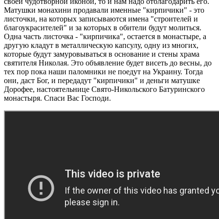
своей чудотворной иконой, то и нам надо отблагодарить его.
Матушки монахини продавали именные "кирпичики" - это
листочки, на которых записываются имена "строителей и
благоукрасителей" и за которых в обители будут молиться.
Одна часть листочка - "кирпичика", остается в монастыре, а
другую кладут в металлическую капсулу, одну из многих,
которые будут замуровываться в основание и стены храма
святителя Николая. Это объявление будет висеть до весны, до
тех пор пока наши паломники не поедут на Украину. Тогда
они, даст Бог, и передадут "кирпичики" и деньги матушке
Дорофее, настоятельнице Свято-Никольского Батуринского
монастыря. Спаси Вас Господи.