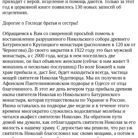
приходит с верой, исцеление и помощь даются. Только за этот
год в церковной книге появилось 130 новых записей об
исцелениях.
Дорогие о Господе братья и сестры!
Обращаемся к Вам со смиренной просьбой помочь в
востановлении разрушенного Никольского собора древнего
Батуринского Крупицкого монастыря (расположен в 120 км от
Чернигова) До своего закрытия в 1922 году это был мужской
монастырь, а с 2000 года, когда в нем поселились две
монахини, он был объявлен женским (сейчас в нам живет 9
монахинь и несколько послушниц) По воле Божией к нам
храм прибыла и, даст Бог, будет находиться всегда, частица
мощей святителя Николая Чудотворца. Мы их получили в
Афонском Пантелиимоновском подворье в Одессе от отца
благочинного. В этот же день вечером туда прибыла древняя
икона святителя Николая из Никольского Батуринского
монастыря, которая путешествовала по Украине и России.
Икона оставалась на подворье две недели и в течение этого
времени многократно служились водосвятные молебны и
читался акафист святителю Николаю. На обратном пути
домой мы думали, как отблагодарить святителя Николая за его
милость к нашему храму. С дерзостью мы решили, что раз уж
святитель Николай благословил нас своми мощами, а потом и