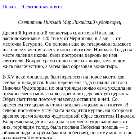
Печать
|
Электронная почта
Святитель Николай Мир Ликийский чудотворец
Древний Крупицкий монастырь святителя Николая,
расположенный в 120-ти км от Чернигова, в 7-ми — от
местечка Батурина. Он основан еще до татаро-монгольского
ига после явления в лесу иконы святителя Николая. Тогда на
месте явления иконы, была построена церковь во имя
святителя. Вокруг храма стали селиться люди, желающие
жить благочестиво, а затем был образован монастырь.
В XV веке монастырь был перенесен на новое место, где
сейчас и находится. Была перенесена туда и икона святого
Николая Чудотворца, но она трижды ночью сама уходила на
прежнее место монастыря в древнюю деревянную церковь.
Образ святителя поэтому навсегда оставили в ней. Со
временем эту церковь стали называть «церковь в скиту». В
северо-восточном углу скита находится курган, на котором в
древнее время являлся чудотворный образ святителя Николая.
Во время нападения татар на этом месте укрывавшимся от
них, терпящим голод, была послана Небесная помощь — с
облаков падали крупы (манна небесная), поэтому монастырь
называется Крупицким.