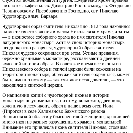
служится Божественная Литургия. Ежедневно кроме правила
читаются акафисты: св. Димитрию Ростовскому, св. Феодосию
Черниговскому, Преображению Господню, свт. Николаю
Чудотворцу, влмч. Варваре.
Чудотворный образ святителя Николая до 1812 года находился
на месте своего явления в малом Николаевском храме, а затем
— в иконостасе соборного храма во имя святителя Николая
Батуринского монастыря. Хотя за свою историю монастырь
неоднократно разорялся, чудотворный образ святителя
Николая чудесно сохранялся при этом. Устные предания,
бережно хранимые в монастыре, рассказывают о древней
чудесной истории образа. В советское время все иконы из
Николаевского собора и теплой церкви были сожжены на
территории монастыря, образ же святителя сохранился, может
быть, именно потому — так считают исследователи, — что
находился в скитской церкви.
О написании копий с чудотворной иконы в истории
монастыря не упоминается, поэтому, возможно, древнюю,
явленную в лесу икону, обрел в наше время отец Иона
(Пирогов) в селе Халиманово Бахмачского района
Черниговской области у благочестивой женщины, хранившей
много икон из разных разрушенных храмов и монастырей.
Внимание его привлекла икона святителя Николая, стоявшая
в чулане. Женщина рассказала, что эта икона из Батуринского