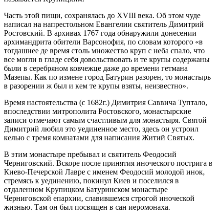
Часть этой пищи, сохранялась до XVIII века. Об этом чуде
написал на напрестольном Евангелии святитель Димитрий
Ростовский. В архивах 1767 года обнаружили донесении
архимандрита обители Варсонофия, по словам которого «в
тогдашнее де время столь множество круп с неба спало, что
все могли в гладе себя довольствовать и те крупы содержаны
были в серебряном ковчежце даже до времени гетмана
Мазепы. Как по измене город Батурин разорен, то монастырь
в разорении ж был и кем те крупы взяты, неизвестно».
Время настоятельства (с 1682г.) Димитрия Саввича Туптало,
впоследствии митрополита Ростовского, монастырские
записи отмечают самым счастливым для монастыря. Святой
Димитрий любил это уединенное место, здесь он устроил
келью с тремя комнатами для написания Житий Святых.
В этим монастыре пребывал и святитель Феодосий
Черниговский. Вскоре после принятия иноческого пострига в
Киево-Печерской Лавре с именем Феодосий молодой инок,
стремясь к уединению, покинул Киев и поселился в
отдаленном Крупицком Батуринском монастыре
Черниговской епархии, славившемся строгой иноческой
жизнью. Там он был посвящен в сан иеромонаха.