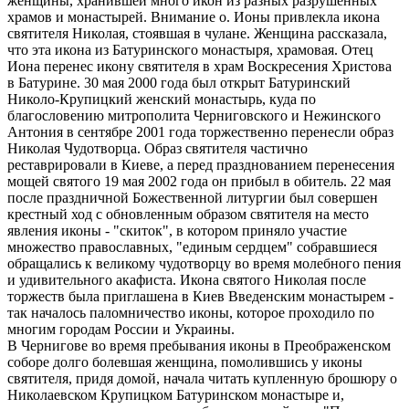
женщины, хранившей много икон из разных разрушенных
храмов и монастырей. Внимание о. Ионы привлекла икона
святителя Николая, стоявшая в чулане. Женщина рассказала,
что эта икона из Батуринского монастыря, храмовая. Отец
Иона перенес икону святителя в храм Воскресения Христова
в Батурине. 30 мая 2000 года был открыт Батуринский
Николо-Крупицкий женский монастырь, куда по
благословению митрополита Черниговского и Нежинского
Антония в сентябре 2001 года торжественно перенесли образ
Николая Чудотворца. Образ святителя частично
реставрировали в Киеве, а перед празднованием перенесения
мощей святого 19 мая 2002 года он прибыл в обитель. 22 мая
после праздничной Божественной литургии был совершен
крестный ход с обновленным образом святителя на место
явления иконы - "скиток", в котором приняло участие
множество православных, "единым сердцем" собравшиеся
обращались к великому чудотворцу во время молебного пения
и удивительного акафиста. Икона святого Николая после
торжеств была приглашена в Киев Введенским монастырем -
так началось паломничество иконы, которое проходило по
многим городам России и Украины.
В Чернигове во время пребывания иконы в Преображенском
соборе долго болевшая женщина, помолившись у иконы
святителя, придя домой, начала читать купленную брошюру о
Николаевском Крупицком Батуринском монастыре и,