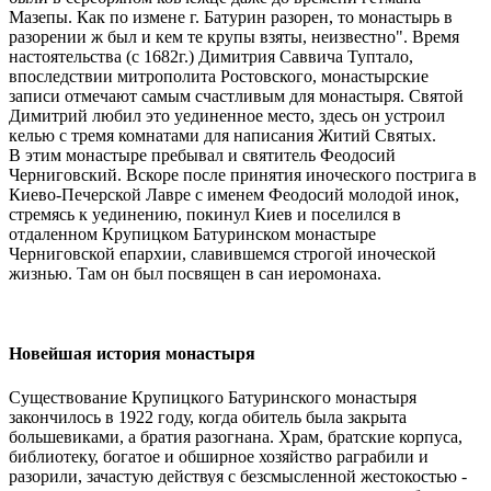
Мазепы. Как по измене г. Батурин разорен, то монастырь в
разорении ж был и кем те крупы взяты, неизвестно". Время
настоятельства (с 1682г.) Димитрия Саввича Туптало,
впоследствии митрополита Ростовского, монастырские
записи отмечают самым счастливым для монастыря. Святой
Димитрий любил это уединенное место, здесь он устроил
келью с тремя комнатами для написания Житий Святых.
В этим монастыре пребывал и святитель Феодосий
Черниговский. Вскоре после принятия иноческого пострига в
Киево-Печерской Лавре с именем Феодосий молодой инок,
стремясь к уединению, покинул Киев и поселился в
отдаленном Крупицком Батуринском монастыре
Черниговской епархии, славившемся строгой иноческой
жизнью. Там он был посвящен в сан иеромонаха.
Новейшая история монастыря
Существование Крупицкого Батуринского монастыря
закончилось в 1922 году, когда обитель была закрыта
большевиками, а братия разогнана. Храм, братские корпуса,
библиотеку, богатое и обширное хозяйство раграбили и
разорили, зачастую действуя с безсмысленной жестокостью -