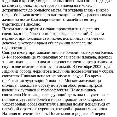
задремав в кресле, увидела необыкновенный сон. "Подходит
ко мне старичок, тот, которого я видела на иконе…",
дотрагивается до больного места, "я открыла глаза - никого
нет, …боль моя исчезла по настоящее время", - рассказывала
женщина после благодарственного молебна святому
чудотворцу Николаю.
Потом одно за другим начали происходить исцеления
слепоты, язвы, болезни почек, рака, воспалений. Совсем
недавно, приложившись к иконе, исцелилась пятилетняя
девочка, у которой врачи обнаружили воспаление
надпочечников.
Святую икону приглашали многие больничные храмы Киева.
В 4-й горбольнице умирающая от гангрены плакала, держась
за киот иконы, через два дня процесс гноения прекратился, и
спустя две недели ее выписали домой. В сентябре 2002 года
Лидия из города Чернигова получила после молитвы у образа
святителя Николая исцеление опухоли груди. Во время
пребывания чудотворной иконы в Москве жительница
столицы подошла к образу во время обострения артроза
коленных суставов и тромбофлебита. Помолившись
святителю Николаю, на следующий день она почувствовала
полное отсутствие болей в ногах, прошли отеки, хромота.
Чудотворный образ святителя Николая помог исцелиться от
пагубной страсти к курению, которой страдала москвичка
Наталия в течение 27 лет. После молитв родителей перед