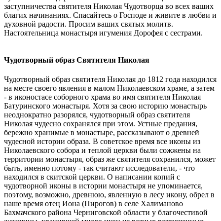
заступничества святителя Николая Чудотворца во всех ваших
благих начинаниях. Спасайтесь о Господе и живите в любви и
духовной радости. Просим ваших святых молитв.
Настоятельница монастыря игумения Дорофея с сестрами.
Чудотворный образ Святителя Николая
Чудотворный образ святителя Николая до 1812 года находился
на месте своего явления в малом Николаевском храме, а затем
- в иконостасе соборного храма во имя святителя Николая
Батуринского монастыря. Хотя за свою историю монастырь
неоднократно разорялся, чудотворный образ святителя
Николая чудесно сохранялся при этом. Устные предания,
бережно хранимые в монастыре, рассказывают о древней
чудесной истории образа. В советское время все иконы из
Николаевского собора и теплой церкви были сожжены на
территории монастыря, образ же святителя сохранился, может
быть, именно потому - так считают исследователи, - что
находился в скитской церкви. О написании копий с
чудотворной иконы в истории монастыря не упоминается,
поэтому, возможно, древнюю, явленную в лесу икону, обрел в
наше время отец Иона (Пирогов) в селе Халиманово
Бахмачского района Черниговской области у благочестивой