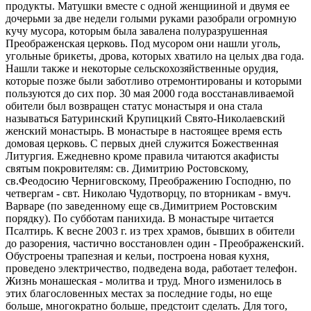
продукты. Матушки вместе с одной женщииной и двумя ее
дочерьми за две недели голыми руками разобрали огромную
кучу мусора, которым была завалена полуразрушенная
Преображенская церковь. Под мусором они нашли уголь,
угольные брикеты, дрова, которых хватило на целых два года.
Нашли также и некоторые сельскохозяйственные орудия,
которые позже были заботливо отремонтированы и которыми
пользуются до сих пор. 30 мая 2000 года восстанавливаемой
обители был возвращен статус монастыря и она стала
называться Батуринский Крупицкий Свято-Николаевский
женский монастырь. В монастыре в настоящее время есть
домовая церковь. С первых дней служится Божественная
Литургия. Ежедневно кроме правила читаются акафисты
святым покровителям: св. Димитрию Ростовскому,
св.Феодосию Черниговскому, Преображению Господню, по
четвергам - свт. Николаю Чудотворцу, по вторникам - вмуч.
Варваре (по заведенному еще св.Димитрием Ростовским
порядку). По субботам панихида. В монастыре читается
Псалтирь. К весне 2003 г. из трех храмов, бывших в обители
до разорения, частично восстановлен один - Преображенский.
Обустроены трапезная и кельи, построена новая кухня,
проведено электричество, подведена вода, работает телефон.
Жизнь монашеская - молитва и труд. Много изменилось в
этих благословенных местах за последние годы, но еще
больше, многократно больше, предстоит сделать. Для того,