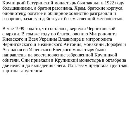
Крупицкий Батуринский монастырь был закрыт в 1922 году
большевиками, а братия разогнана. Храм, братские корпуса,
библиотеку, богатое и обширное хозяйство разграбили и
разорили, зачастую действуя с бессмысленной жестокостью.
В мае 1999 года то, что осталось, вернули Черниговской
епархии. В том же году по благословению Митрополита
Киевского и Всея Украины Владимира и митрополита
Черниговского и Нежинского Антония, монахини Дорофея и
Афанасия из Успенского Елецкого монастыря были
направлены на восстановление заброшенной Крупицкой
обители. Они приехали в Крупицкий монастырь в октябре за
две недели до выпадения снега. Их глазам предстала грустная
картина запустения.